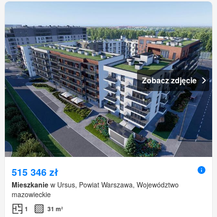
Zobacz zdjęcie
515 346 zł
Mieszkanie
w Ursus, Powiat Warszawa, Województwo
mazowieckie
1
31 m²