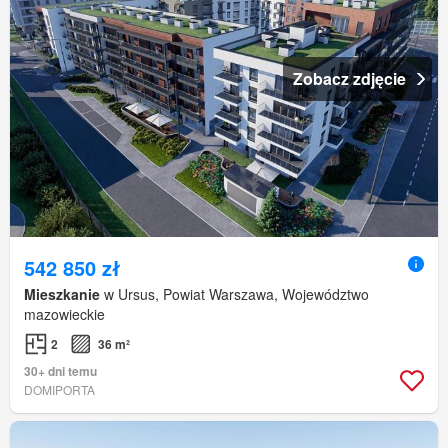
Zobacz zdjęcie
542 850 zł
Mieszkanie
w Ursus, Powiat Warszawa, Województwo
mazowieckie
2
36 m²
30+ dni temu
DOMIPORTA