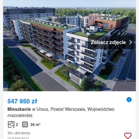
Zobacz zdjęcie
547 950 zł
Mieszkanie
w Ursus, Powiat Warszawa, Województwo
mazowieckie
2
36 m²
30+ dni temu
DOMIPORTA