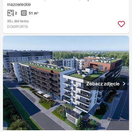
mazowieckie
2
51 m²
30+ dni temu
DOMIPORTA
Zobacz zdjęcie