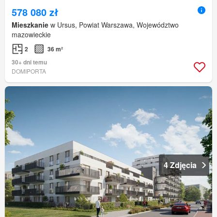
578 080 zł
Mieszkanie
w Ursus, Powiat Warszawa, Województwo
mazowieckie
2
36 m²
30+ dni temu
DOMIPORTA
4 Zdjęcia