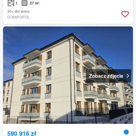
1
27 m²
30+ dni temu
DOMIPORTA
Zobacz zdjęcie
590 916 zł