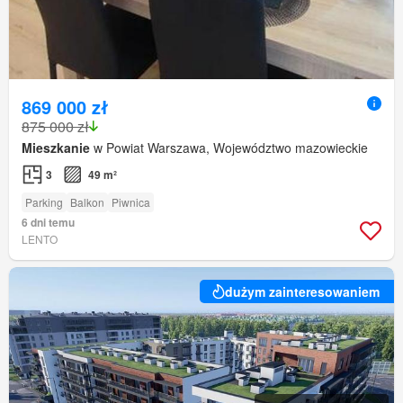
869 000 zł
875 000 zł
Mieszkanie
w Powiat Warszawa, Województwo mazowieckie
3
49 m²
Parking
Balkon
Piwnica
6 dni temu
LENTO
dużym zainteresowaniem