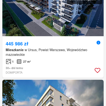
445 986 zł
Mieszkanie
w Ursus, Powiat Warszawa, Województwo
mazowieckie
1
27 m²
30+ dni temu
DOMIPORTA