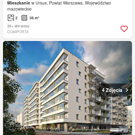
Mieszkanie
w Ursus, Powiat Warszawa, Województwo
mazowieckie
2
36 m²
30+ dni temu
DOMIPORTA
4 Zdjęcia