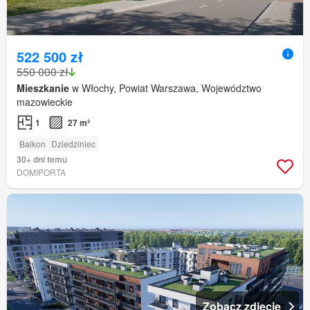
522 500 zł
550 000 zł
Mieszkanie
w Włochy, Powiat Warszawa, Województwo
mazowieckie
1
27 m²
Balkon
Dziedziniec
30+ dni temu
DOMIPORTA
Zobacz zdjęcie