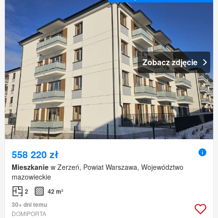
Zobacz zdjęcie
558 220 zł
Mieszkanie
w Zerzeń, Powiat Warszawa, Województwo
mazowieckie
2
42 m²
30+ dni temu
DOMIPORTA