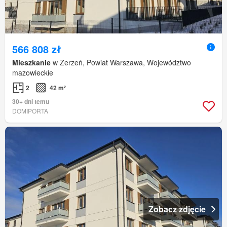
566 808 zł
Mieszkanie
w Zerzeń, Powiat Warszawa, Województwo
mazowieckie
2
42 m²
30+ dni temu
DOMIPORTA
Zobacz zdjęcie