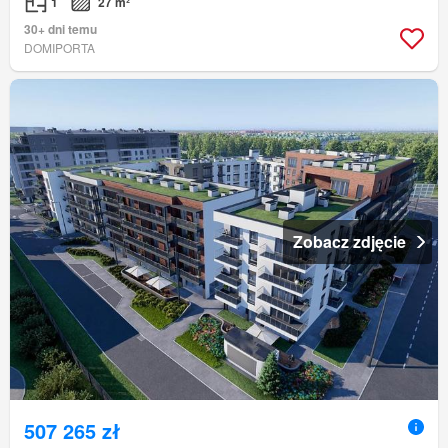
1
27 m²
30+ dni temu
DOMIPORTA
Zobacz zdjęcie
507 265 zł