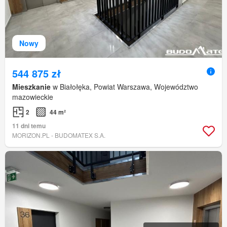
Nowy
544 875 zł
Mieszkanie
w Białołęka, Powiat Warszawa, Województwo
mazowieckie
2
44 m²
11 dni temu
MORIZON.PL - BUDOMATEX S.A.