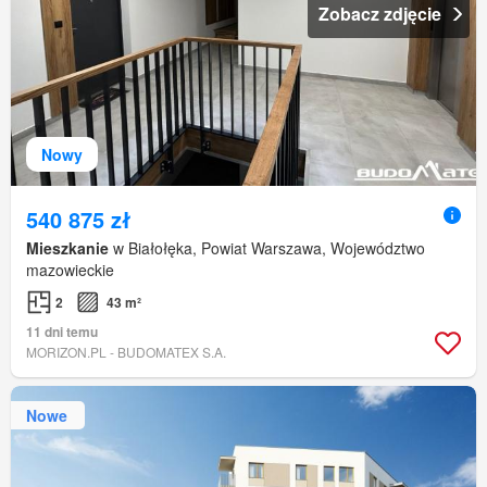
Zobacz zdjęcie
Nowy
540 875 zł
Mieszkanie
w Białołęka, Powiat Warszawa, Województwo
mazowieckie
2
43 m²
11 dni temu
MORIZON.PL - BUDOMATEX S.A.
Nowe