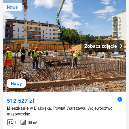
Nowe
Zobacz zdjęcie
Nowy
512 527 zł
Mieszkanie
w Białołęka, Powiat Warszawa, Województwo
mazowieckie
1
35 m²