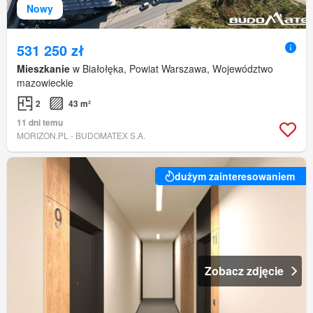
Nowy
531 250 zł
Mieszkanie
w Białołęka, Powiat Warszawa, Województwo
mazowieckie
2
43 m²
11 dni temu
MORIZON.PL - BUDOMATEX S.A.
dużym zainteresowaniem
Zobacz zdjęcie