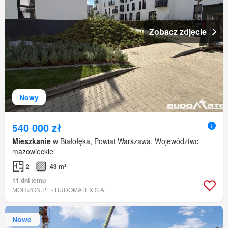
Zobacz zdjęcie
Nowy
540 000 zł
Mieszkanie
w Białołęka, Powiat Warszawa, Województwo
mazowieckie
2
43 m²
11 dni temu
MORIZON.PL - BUDOMATEX S.A.
Nowe