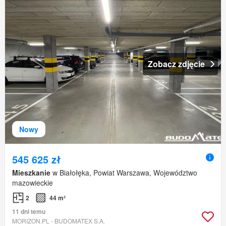
Zobacz zdjęcie
Nowy
545 625 zł
Mieszkanie
w Białołęka, Powiat Warszawa, Województwo
mazowieckie
2
44 m²
11 dni temu
MORIZON.PL - BUDOMATEX S.A.