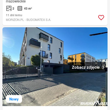
mazowieckie
2
43 m²
11 dni temu
MORIZON.PL - BUDOMATEX S.A.
Zobacz zdjęcie
Nowy