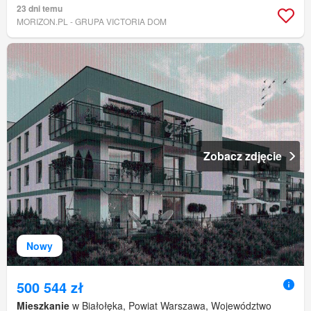
23 dni temu
MORIZON.PL - GRUPA VICTORIA DOM
Zobacz zdjęcie
Nowy
500 544 zł
Mieszkanie
w Białołęka, Powiat Warszawa, Województwo