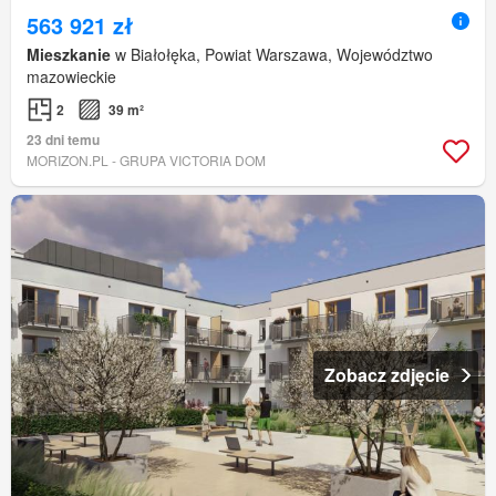
563 921 zł
Mieszkanie
w Białołęka, Powiat Warszawa, Województwo
mazowieckie
2
39 m²
23 dni temu
MORIZON.PL - GRUPA VICTORIA DOM
Zobacz zdjęcie