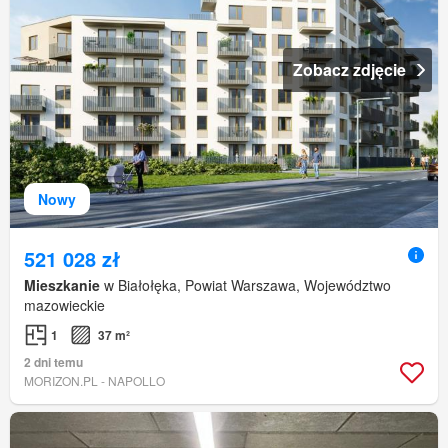
Zobacz zdjęcie
Nowy
521 028 zł
Mieszkanie
w Białołęka, Powiat Warszawa, Województwo
mazowieckie
1
37 m²
2 dni temu
MORIZON.PL - NAPOLLO