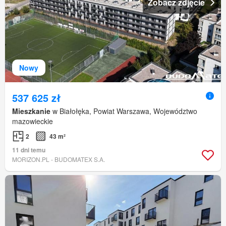
Zobacz zdjęcie
Nowy
537 625 zł
Mieszkanie
w Białołęka, Powiat Warszawa, Województwo
mazowieckie
2
43 m²
11 dni temu
MORIZON.PL - BUDOMATEX S.A.