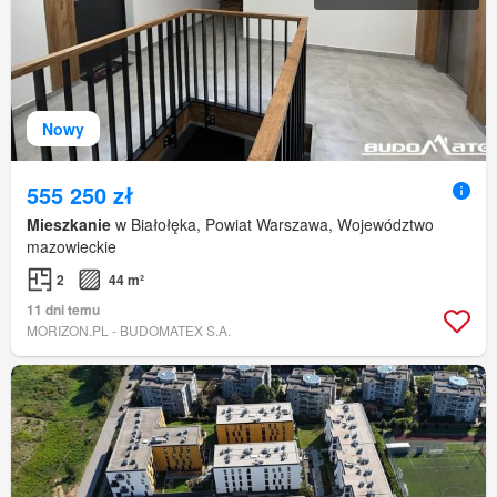
Nowy
555 250 zł
Mieszkanie
w Białołęka, Powiat Warszawa, Województwo
mazowieckie
2
44 m²
11 dni temu
MORIZON.PL - BUDOMATEX S.A.