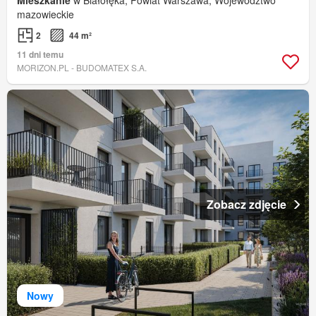
Mieszkanie
w Białołęka, Powiat Warszawa, Województwo
mazowieckie
2
44 m²
11 dni temu
MORIZON.PL - BUDOMATEX S.A.
Zobacz zdjęcie
Nowy