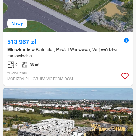
Nowy
513 967 zł
Mieszkanie
w Białołęka, Powiat Warszawa, Województwo
mazowieckie
2
36 m²
23 dni temu
MORIZON.PL - GRUPA VICTORIA DOM