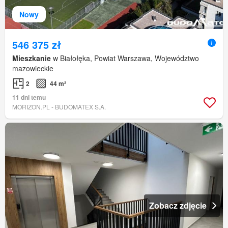
Nowy
546 375 zł
Mieszkanie
w Białołęka, Powiat Warszawa, Województwo
mazowieckie
2
44 m²
11 dni temu
MORIZON.PL - BUDOMATEX S.A.
Zobacz zdjęcie