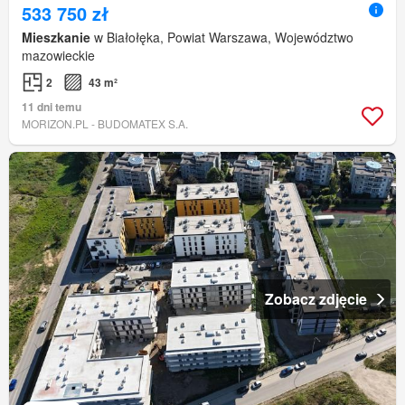
533 750 zł
Mieszkanie
w Białołęka, Powiat Warszawa, Województwo
mazowieckie
2
43 m²
11 dni temu
MORIZON.PL - BUDOMATEX S.A.
Zobacz zdjęcie