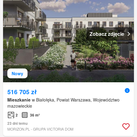
Zobacz zdjęcie
Nowy
516 705 zł
Mieszkanie
w Białołęka, Powiat Warszawa, Województwo
mazowieckie
2
36 m²
23 dni temu
MORIZON.PL - GRUPA VICTORIA DOM