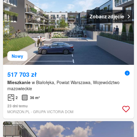
Zobacz zdjęcie
Nowy
517 703 zł
Mieszkanie
w Białołęka, Powiat Warszawa, Województwo
mazowieckie
2
36 m²
23 dni temu
MORIZON.PL - GRUPA VICTORIA DOM