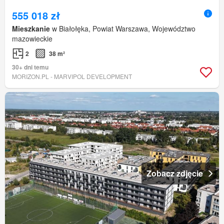
555 018 zł
Mieszkanie
w Białołęka, Powiat Warszawa, Województwo
mazowieckie
2
38 m²
30+ dni temu
MORIZON.PL - MARVIPOL DEVELOPMENT
Zobacz zdjęcie