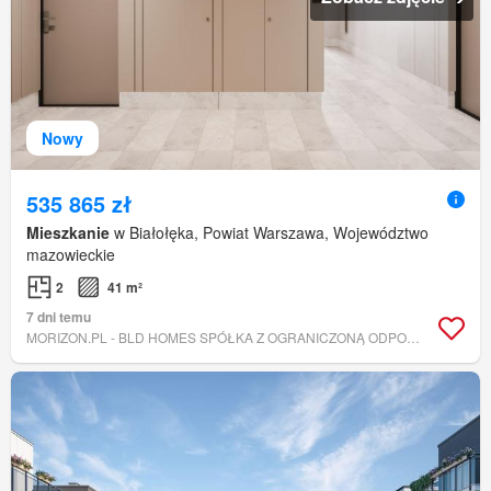
Nowy
535 865 zł
Mieszkanie
w Białołęka, Powiat Warszawa, Województwo
mazowieckie
2
41 m²
7 dni temu
MORIZON.PL - BLD HOMES SPÓŁKA Z OGRANICZONĄ ODPOWIEDZIALNOŚCIĄ