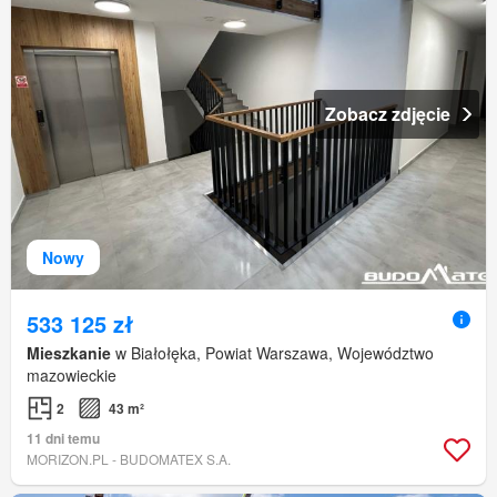
Zobacz zdjęcie
Nowy
533 125 zł
Mieszkanie
w Białołęka, Powiat Warszawa, Województwo
mazowieckie
2
43 m²
11 dni temu
MORIZON.PL - BUDOMATEX S.A.