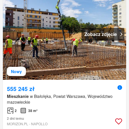
Zobacz zdjęcie
Nowy
555 245 zł
Mieszkanie
w Białołęka, Powiat Warszawa, Województwo
mazowieckie
2
38 m²
2 dni temu
MORIZON.PL - NAPOLLO