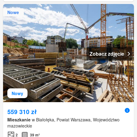
Nowe
Zobacz zdjęcie
Nowy
559 310 zł
Mieszkanie
w Białołęka, Powiat Warszawa, Województwo
mazowieckie
2
39 m²