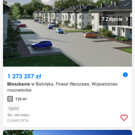
7 Zdjęcia
1 273 257 zł
Mieszkanie
w Białołęka, Powiat Warszawa, Województwo
mazowieckie
123 m²
Ogród
30+ dni temu
DOMIPORTA