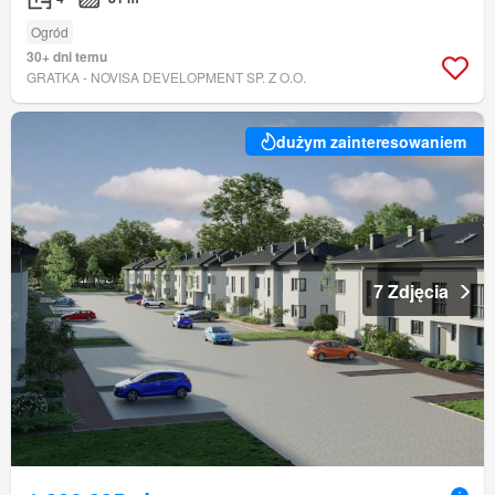
Ogród
30+ dni temu
GRATKA - NOVISA DEVELOPMENT SP. Z O.O.
dużym zainteresowaniem
7 Zdjęcia