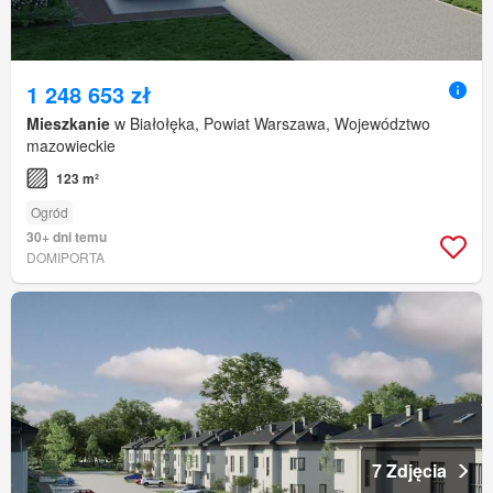
1 248 653 zł
Mieszkanie
w Białołęka, Powiat Warszawa, Województwo
mazowieckie
123 m²
Ogród
30+ dni temu
DOMIPORTA
7 Zdjęcia