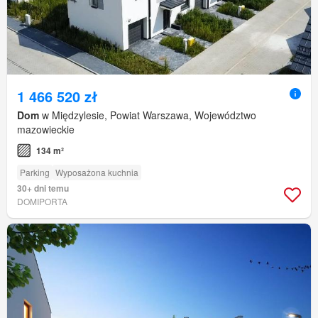
1 466 520 zł
Dom
w Międzylesie, Powiat Warszawa, Województwo
mazowieckie
134 m²
Parking
Wyposażona kuchnia
30+ dni temu
DOMIPORTA