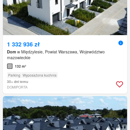
1 332 936 zł
Dom
w Międzylesie, Powiat Warszawa, Województwo
mazowieckie
132 m²
Parking
Wyposażona kuchnia
30+ dni temu
DOMIPORTA