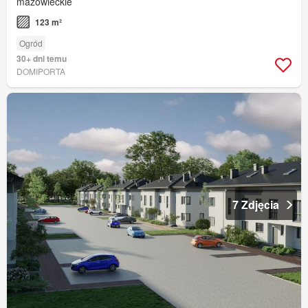
mazowieckie
123 m²
Ogród
30+ dni temu
DOMIPORTA
7 Zdjęcia