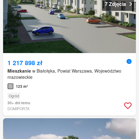
7 Zdjęcia
1 217 898 zł
Mieszkanie
w Białołęka, Powiat Warszawa, Województwo
mazowieckie
123 m²
Ogród
30+ dni temu
DOMIPORTA