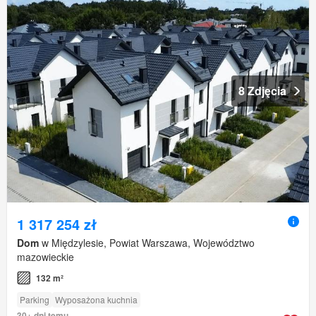
8 Zdjęcia
1 317 254 zł
Dom
w Międzylesie, Powiat Warszawa, Województwo
mazowieckie
132 m²
Parking
Wyposażona kuchnia
30+ dni temu