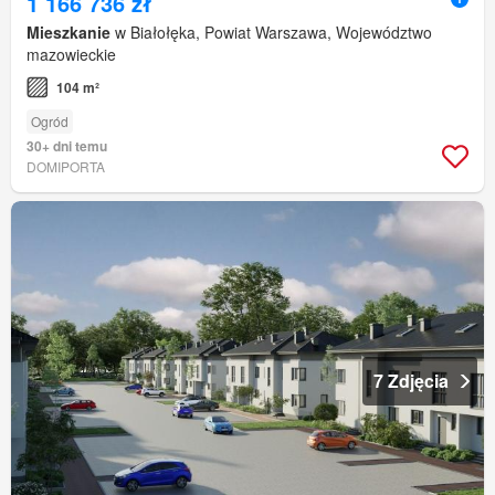
1 166 736 zł
Mieszkanie
w Białołęka, Powiat Warszawa, Województwo
mazowieckie
104 m²
Ogród
30+ dni temu
DOMIPORTA
7 Zdjęcia