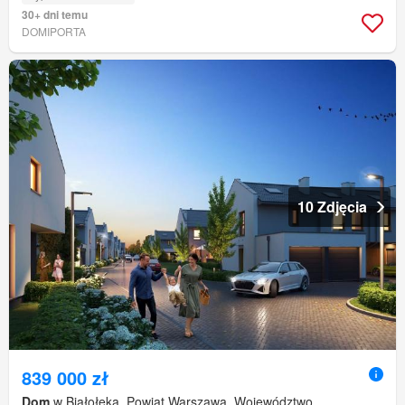
30+ dni temu
DOMIPORTA
10 Zdjęcia
839 000 zł
Dom
w Białołęka, Powiat Warszawa, Województwo