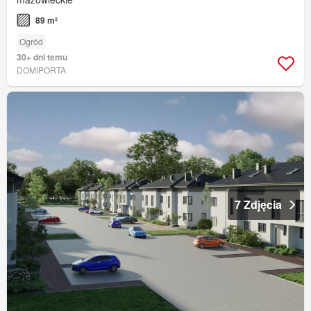
89 m²
Ogród
30+ dni temu
DOMIPORTA
7 Zdjęcia