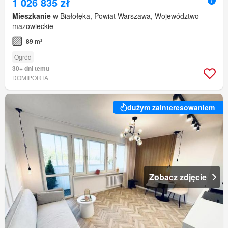
1 026 835 zł
Mieszkanie
w Białołęka, Powiat Warszawa, Województwo
mazowieckie
89 m²
Ogród
30+ dni temu
DOMIPORTA
dużym zainteresowaniem
Zobacz zdjęcie