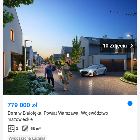
10 Zdjęcia
779 000 zł
Dom
w Białołęka, Powiat Warszawa, Województwo
mazowieckie
3
68 m²
Wyposażona kuchnia