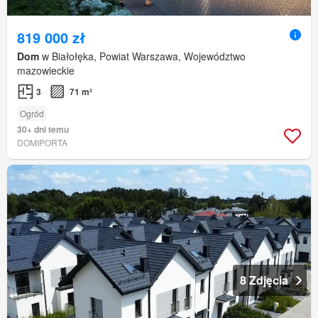
819 000 zł
Dom
w Białołęka, Powiat Warszawa, Województwo
mazowieckie
3
71 m²
Ogród
30+ dni temu
DOMIPORTA
8 Zdjęcia