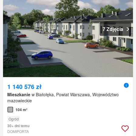
7 Zdjęcia
1 140 576 zł
Mieszkanie
w Białołęka, Powiat Warszawa, Województwo
mazowieckie
104 m²
Ogród
30+ dni temu
DOMIPORTA