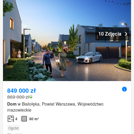
10 Zdjęcia
849 000 zł
869 000 zł
Dom
w Białołęka, Powiat Warszawa, Województwo
mazowieckie
4
80 m²
Ogród