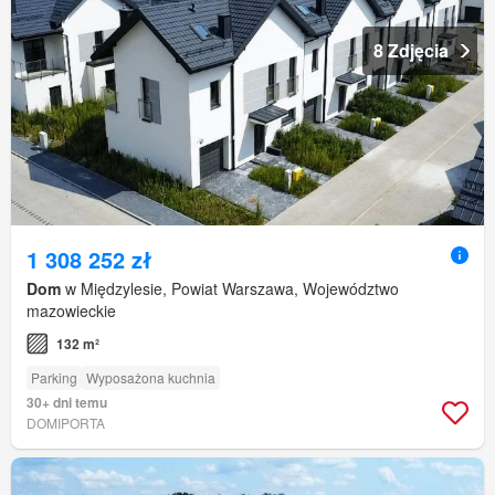
8 Zdjęcia
1 308 252 zł
Dom
w Międzylesie, Powiat Warszawa, Województwo
mazowieckie
132 m²
Parking
Wyposażona kuchnia
30+ dni temu
DOMIPORTA