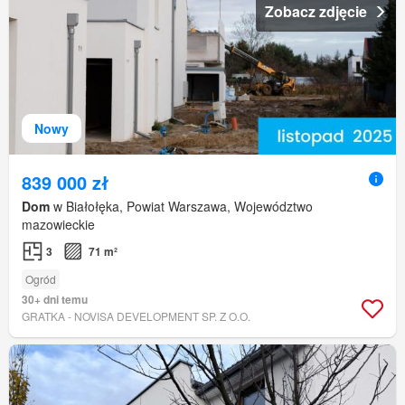
Zobacz zdjęcie
Nowy
839 000 zł
Dom
w Białołęka, Powiat Warszawa, Województwo
mazowieckie
3
71 m²
Ogród
30+ dni temu
GRATKA - NOVISA DEVELOPMENT SP. Z O.O.