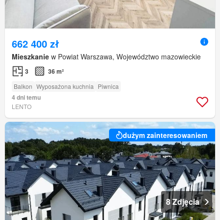
662 400 zł
Mieszkanie
w Powiat Warszawa, Województwo mazowieckie
3
36 m²
Balkon
Wyposażona kuchnia
Piwnica
4 dni temu
LENTO
dużym zainteresowaniem
8 Zdjęcia