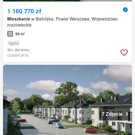
1 160 770 zł
Mieszkanie
w Białołęka, Powiat Warszawa, Województwo
mazowieckie
89 m²
Ogród
30+ dni temu
DOMIPORTA
7 Zdjęcia