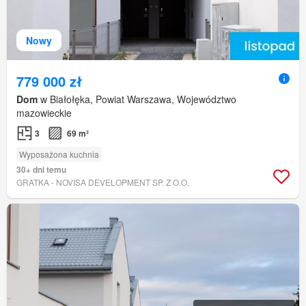
Nowy
779 000 zł
Dom
w Białołęka, Powiat Warszawa, Województwo
mazowieckie
3
69 m²
Wyposażona kuchnia
30+ dni temu
GRATKA - NOVISA DEVELOPMENT SP. Z O.O.