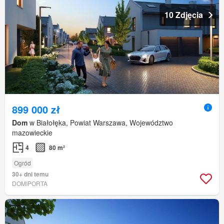
10 Zdjęcia
899 000 zł
Dom
w Białołęka, Powiat Warszawa, Województwo
mazowieckie
4
80 m²
Ogród
30+ dni temu
DOMIPORTA