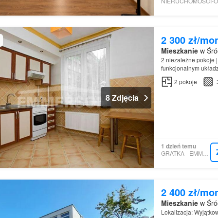
2 300 zł/mo
Mieszkanie
w Śró
2 niezależne pokoje 
funkcjonalnym układz
przestronnej i jasnej
2
pokoje
8 Zdjęcia
1 dzień temu
GRATKA - EMMERSON
2 400 zł/mo
Mieszkanie
w Śró
Lokalizacja: Wyjątko