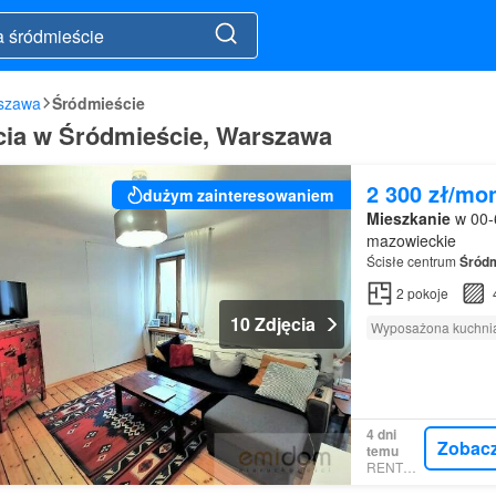
szawa
Śródmieście
cia w Śródmieście, Warszawa
2 300 zł/mo
dużym zainteresowaniem
Mieszkanie
w 00-
mazowieckie
Ścisłe centrum
Śródm
2
pokoje
10 Zdjęcia
Wyposażona kuchni
4 dni
Zobac
temu
RENTOLA