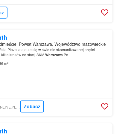
cz
nth
dmieście, Powiat Warszawa, Województwo mazowieckie
Wisła Plaza znajduje się w świetnie skomunikowanej części
kilka kroków od stacji SKM
Warszawa
Po
36 m²
Zobacz
NIERUCHOMOSCI-ONLINE.PL - PRESTIGE REAL ESTATE
nth