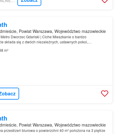
NIERUCHOMOSCI-ONLINE.PL - LARES ESTATES
nth
dmieście, Powiat Warszawa, Województwo mazowieckie
| Metro Dworzec Gdański | Ciche Mieszkanie o bardzo
ie składa się z dwóch niezależnych, ustawnych pokoi,
, oddzielnej kuchni z oknem, łazienki z prysznicem oraz prz…
38 m²
Zobacz
nth
dmieście, Powiat Warszawa, Województwo mazowieckie
wa przestrzeń biurowa o powierzchni 40 m² położona na 3 piętrze