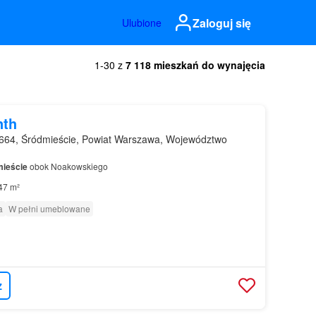
Zaloguj się
Ulubione
1-30 z
7 118 mieszkań do wynajęcia
nth
664, Śródmieście, Powiat Warszawa, Województwo
ieście
obok Noakowskiego
47 m²
a
W pełni umeblowane
z