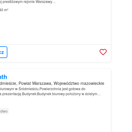
ej prestiżowym rejonie Warszawy…
40 m²
cz
nth
dmieście, Powiat Warszawa, Województwo mazowieckie
biurowym w Śródmieściu.Powierzchnia jest gotowa do
a prezentację.Budynek:Budynek biurowy położony w ścisłym
…
ństwo