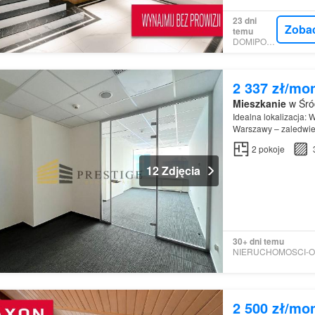
23 dni
Zoba
temu
DOMIPORTA
2 337 zł/mo
Mieszkanie
w Śró
Idealna lokalizacja: 
Warszawy – zaledwie 
2
pokoje
12 Zdjęcia
30+ dni temu
2 500 zł/mo