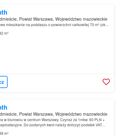
nth
dmieście, Powiat Warszawa, Województwo mazowieckie
owe mieszkanie na poddaszu o powierzchni całkowitej 70 m² (ok…
42 m²
cz
nth
dmieście, Powiat Warszawa, Województwo mazowieckie
owa w biurowcu w centrum Warszawy. Czynsz za 1mkw. 60 PLN +
ksploatacyjne. Do podanych kwot należy doliczyć podatek VAT
38 m²