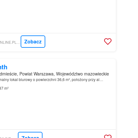
Zobacz
NIERUCHOMOSCI-ONLINE.PL - WIGRO GROSZYK, ODDZIAŁ I WARSZAWA
nth
dmieście, Powiat Warszawa, Województwo mazowieckie
nalny lokal biurowy o powierzchni 36,6 m², położony przy al…
37 m²
Zobacz