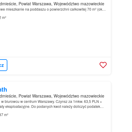
dmieście, Powiat Warszawa, Województwo mazowieckie
owe mieszkanie na poddaszu o powierzchni całkowitej 70 m² (ok…
2 m²
cz
nth
dmieście, Powiat Warszawa, Województwo mazowieckie
e w biurowcu w centrum Warszawy. Czynsz za 1mkw. 63,5 PLN +
ty eksploatacyjne. Do podanych kwot należy doliczyć podatek
37 m²