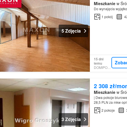
Mieszkanie
w Śró
Do wynajęcia wyjątk
1
pokój
4
5 Zdjęcia
15 dni
Zoba
temu
DOMIPORTA
2 308 zł/mo
Mieszkanie
w Śró
| Dwa pokoje biurow
28,5 PLN za mkw opła
VAT…
2
pokoje
3 Zdjęcia