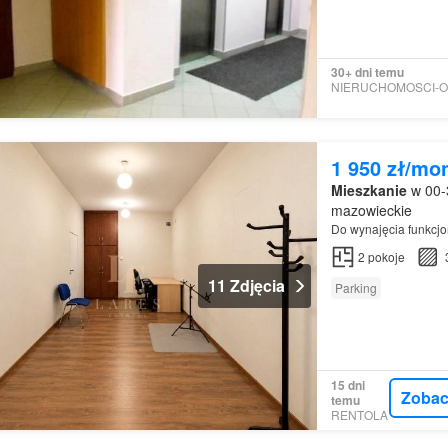
30+ dni temu
1 950 zł/mo
Mieszkanie
w 00-
mazowieckie
Do wynajęcia funkcjo
2
pokoje
11 Zdjęcia
Parking
15 dni
Zobac
temu
RENTOLA