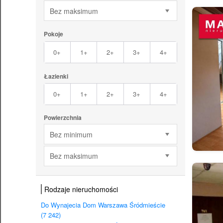
Bez maksimum
Pokoje
0+
1+
2+
3+
4+
Łazienki
0+
1+
2+
3+
4+
Powierzchnia
Bez minimum
Bez maksimum
Rodzaje nieruchomości
Do Wynajecia Dom Warszawa Śródmieście
(7 242)