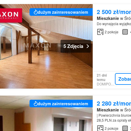
2 500 zł/mo
dużym zainteresowaniem
Mieszkanie
w Śró
Do wynajęcia wyjątk
2
pokoje
5 Zdjęcia
21 dni
Zoba
temu
DOMIPORTA
2 280 zł/mo
dużym zainteresowaniem
Mieszkanie
w Śró
| Powierzchnia biur
28,5 PLN za opłaty e
23%…
2
pokoje