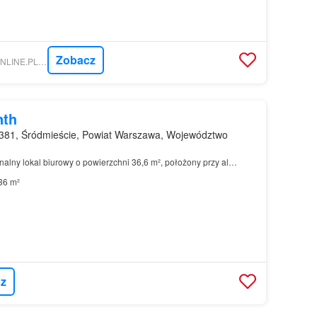
Zobacz
NIERUCHOMOSCI-ONLINE.PL - WIGRO GROSZYK, ODDZIAŁ I WARSZAWA
nth
381, Śródmieście, Powiat Warszawa, Województwo
nalny lokal biurowy o powierzchni 36,6 m², położony przy al…
36 m²
z