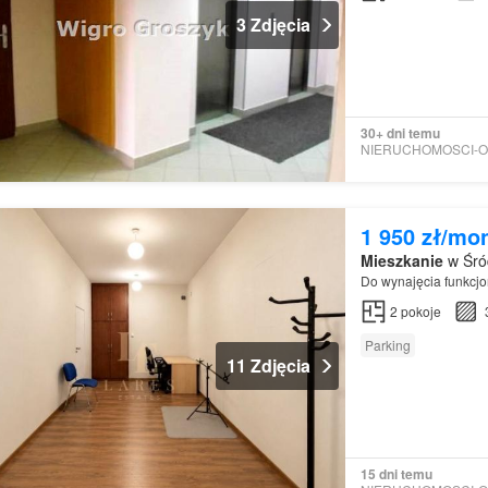
3 Zdjęcia
30+ dni temu
1 950 zł/mo
Mieszkanie
w Śró
Do wynajęcia funkcjo
2
pokoje
Parking
11 Zdjęcia
15 dni temu