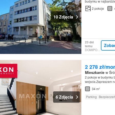
budynku w najbardzi
2
pokoje
10 Zdjęcia
23 dni
Zoba
temu
DOMIPORTA
2 278 zł/mo
Mieszkanie
w Śró
2 pokoje w budynku 
wejscia.Zapraszam n
Centrum Warszawy
34 m²
6 Zdjęcia
Parking
Bezpiecze