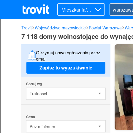
Mieszkania/Do
my (wynajem)
Trovit
Województwo mazowieckie
Powiat Warszawa
War
7 118 domy wolnostojące do wynaję
Otrzymuj nowe ogłoszenia przez
email
Zapisz to wyszukiwanie
Sortuj wg
Trafności
Cena
Bez minimum