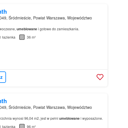
nth
049, Śródmieście, Powiat Warszawa, Województwo
owoczesne,
umeblowane
i gotowe do zamieszkania.
1
łazienka
36 m²
z
nth
049, Śródmieście, Powiat Warszawa, Województwo
rzchnia wynosi 96,04 m2, jest w pełni
umeblowane
i wyposażone.
1
łazienka
96 m²