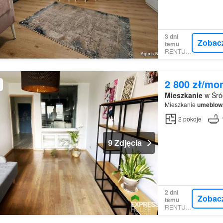
3 dni
Zobac
temu
RENTUMO
2 800 zł/mo
Mieszkanie
w Śró
Mieszkanie
umeblow
2
pokoje
9 Zdjęcia
2 dni
Zobac
temu
RENTUMO