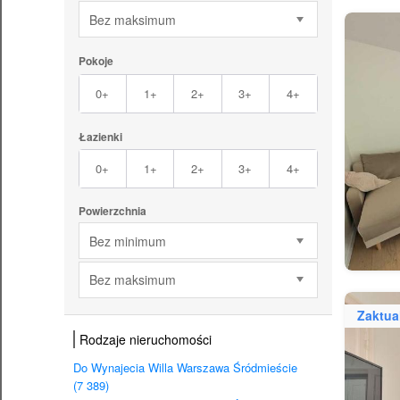
Bez maksimum
Pokoje
0+
1+
2+
3+
4+
Łazienki
0+
1+
2+
3+
4+
Powierzchnia
Bez minimum
Bez maksimum
Zaktua
Rodzaje nieruchomości
Do Wynajecia Willa Warszawa Śródmieście
(7 389)