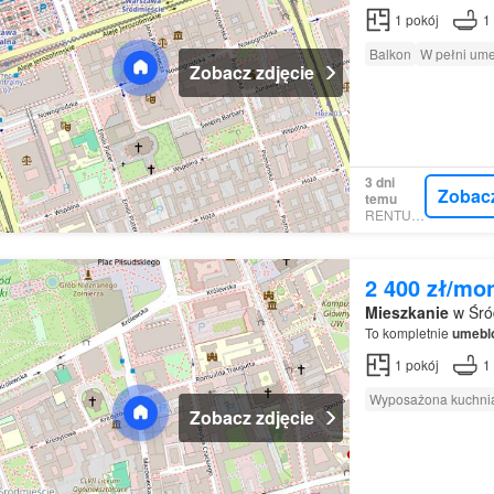
1
pokój
1
Balkon
W pełni um
Zobacz zdjęcie
3 dni
Zobac
temu
RENTUMO
2 400 zł/mo
Mieszkanie
w Śró
To kompletnie
umebl
1
pokój
1
Wyposażona kuchni
Zobacz zdjęcie