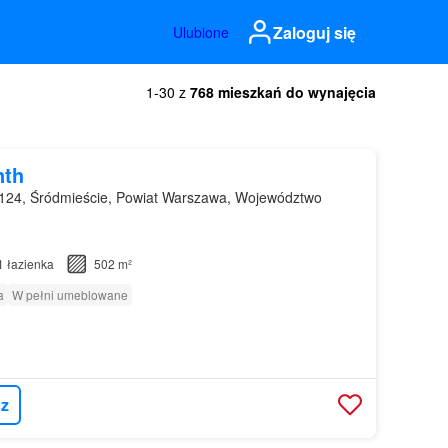
Zaloguj się
Ulubione
1-30 z
768 mieszkań do wynajęcia
nth
124, Śródmieście, Powiat Warszawa, Województwo
1
łazienka
502 m²
a
W pełni umeblowane
z