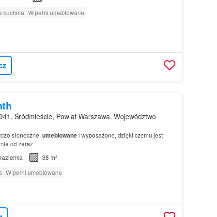
 kuchnia
W pełni umeblowane
cz
nth
941, Śródmieście, Powiat Warszawa, Województwo
rdzo słoneczne,
umeblowane
i wyposażone, dzięki czemu jest
nia od zaraz.
łazienka
38 m²
a
W pełni umeblowane
z