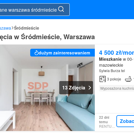
szawa
Śródmieście
ęcia w Śródmieście, Warszawa
4 500 zł/mo
dużym zainteresowaniem
Mieszkanie
w 00-
mazowieckie
Sylwia Burza tel
3
pokoje
13 Zdjęcia
Wyposażona kuchni
22 dni
Zobac
temu
RENTUMO