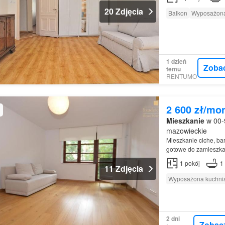
20 Zdjęcia
Balkon
Wyposażona
1 dzień
Zoba
temu
RENTUMO
2 600 zł/mo
Mieszkanie
w 00-
mazowieckie
Mieszkanie ciche, ba
gotowe do zamieszka
1
pokój
1
11 Zdjęcia
Wyposażona kuchni
2 dni
Zobac