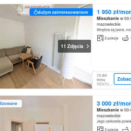
1 950 zł/mo
dużym zainteresowaniem
Mieszkanie
w 00-
mazowieckie
Wnętrza są jasne, n
2
pokoje
11 Zdjęcia
12 dni
Zobac
temu
RENTUMO
3 000 zł/mo
lizowane
Mieszkanie
w 00-
mazowieckie
Jego całkowita powie
3
pokoje