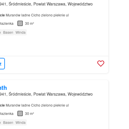
941, Śródmieście, Powiat Warszawa, Województwo
cie
Muranów ladne Cicho zielono pieknie ul
łazienka
30 m²
e
Basen
Winda
z
nth
941, Śródmieście, Powiat Warszawa, Województwo
cie
Muranów ladne Cicho zielono pieknie ul
łazienka
30 m²
e
Basen
Winda