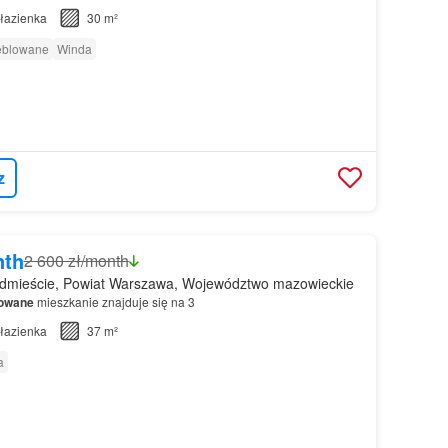
łazienka
30 m²
eblowane
Winda
z
nth
2 600 zł/month
dmieście, Powiat Warszawa, Województwo mazowieckie
owane
mieszkanie znajduje się na 3
łazienka
37 m²
a