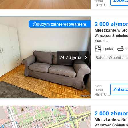
temu
RENTUMO
2 000 zł/mo
dużym zainteresowaniem
Mieszkanie
w Śró
Warszawa
Śródmieś
klucze…
1
pokój
1
24 Zdjęcia
Balkon
W pełni um
3 dni
Zobac
temu
RENTUMO
2 000 zł/mo
Mieszkanie
w Śró
Warszawa
Śródmieś