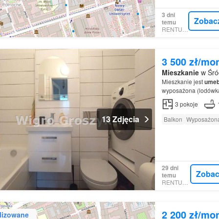
3 dni
Zobac
temu
RENTUMO
3 500 zł/mo
Mieszkanie
w Śró
Mieszkanie jest
umeb
wyposażona (lodówka,
3
pokoje
13 Zdjęcia
Balkon
Wyposażona
29 dni
Zobac
temu
RENTUMO
2 200 zł/mo
lizowane