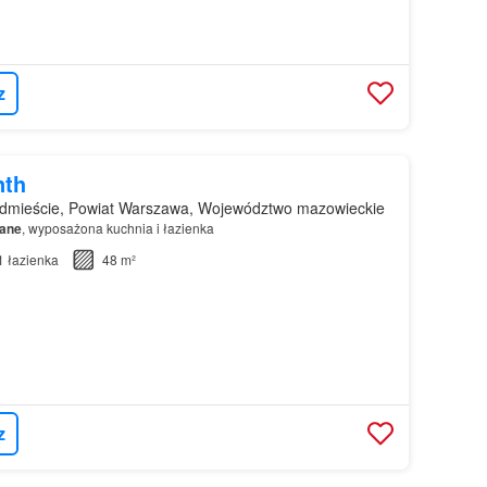
z
nth
dmieście, Powiat Warszawa, Województwo mazowieckie
ane
, wyposażona kuchnia i łazienka
1
łazienka
48 m²
z