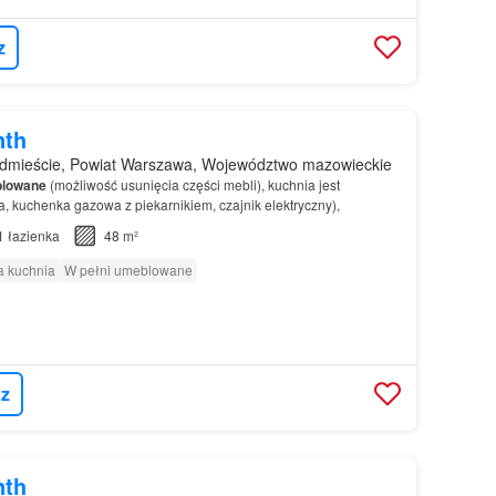
z
nth
dmieście, Powiat Warszawa, Województwo mazowieckie
lowane
(możliwość usunięcia części mebli), kuchnia jest
 kuchenka gazowa z piekarnikiem, czajnik elektryczny),
1
łazienka
48 m²
 kuchnia
W pełni umeblowane
z
nth