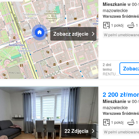
Mieszkanie
w 00-
mazowieckie
Warszawa
Śródmieś
1
pokój
1
Zobacz zdjęcie
W pełni umeblowan
2 dni
Zobac
temu
RENTUMO
2 200 zł/mo
Mieszkanie
w 00-
mazowieckie
Warszawa
Śródmieś
1
pokój
1
22 Zdjęcia
W pełni umeblowan