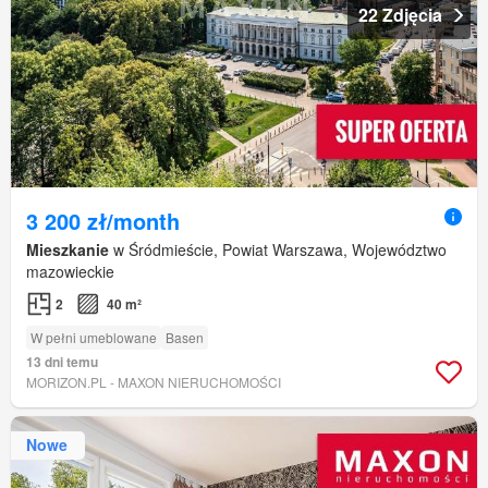
22 Zdjęcia
3 200 zł/month
Mieszkanie
w Śródmieście, Powiat Warszawa, Województwo
mazowieckie
2
40 m²
W pełni umeblowane
Basen
13 dni temu
MORIZON.PL - MAXON NIERUCHOMOŚCI
Nowe