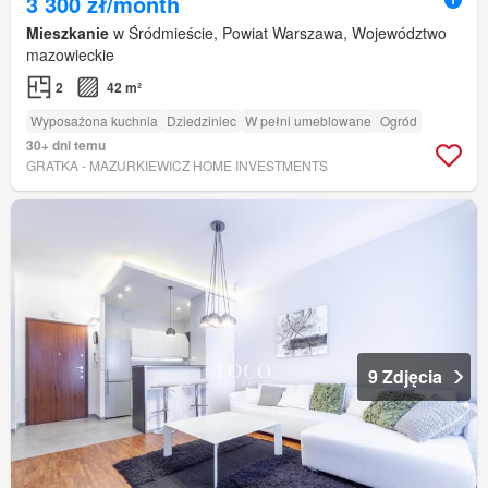
3 300 zł/month
Mieszkanie
w Śródmieście, Powiat Warszawa, Województwo
mazowieckie
2
42 m²
Wyposażona kuchnia
Dziedziniec
W pełni umeblowane
Ogród
30+ dni temu
GRATKA - MAZURKIEWICZ HOME INVESTMENTS
9 Zdjęcia