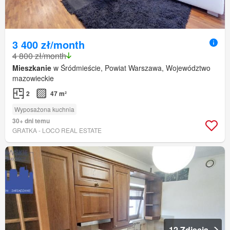
3 400 zł/month
4 800 zł/month
Mieszkanie
w Śródmieście, Powiat Warszawa, Województwo
mazowieckie
2
47 m²
Wyposażona kuchnia
30+ dni temu
GRATKA - LOCO REAL ESTATE
12 Zdjęcia