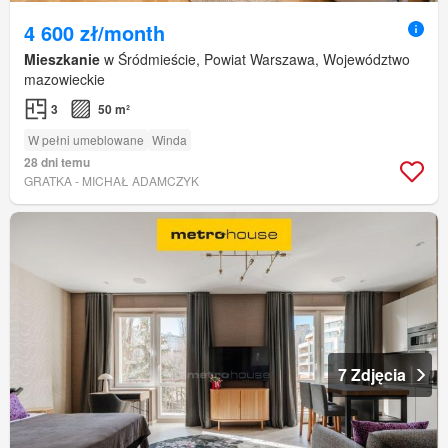
4 600 zł/month
Mieszkanie
w Śródmieście, Powiat Warszawa, Województwo
mazowieckie
3
50 m²
W pełni umeblowane
Winda
28 dni temu
GRATKA - MICHAŁ ADAMCZYK
7 Zdjęcia