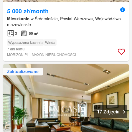
5 000 zł/month
Mieszkanie
w Śródmieście, Powiat Warszawa, Województwo
mazowieckie
3
50 m²
Wyposażona kuchnia
Winda
7 dni temu
MORIZON.PL - MAXON NIERUCHOMOŚCI
Zaktualizowane
17 Zdjęcia