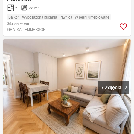
2
38 m²
Balkon
Wyposażona kuchnia
Piwnica
W pełni umeblowane
30+ dni temu
GRATKA - EMMERSON
7 Zdjęcia