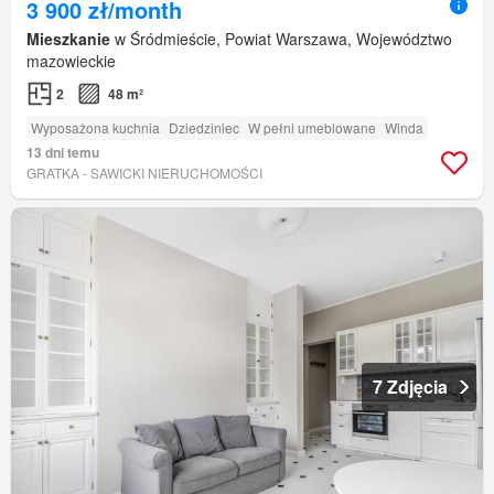
3 900 zł/month
Mieszkanie
w Śródmieście, Powiat Warszawa, Województwo
mazowieckie
2
48 m²
Wyposażona kuchnia
Dziedziniec
W pełni umeblowane
Winda
13 dni temu
GRATKA - SAWICKI NIERUCHOMOŚCI
7 Zdjęcia