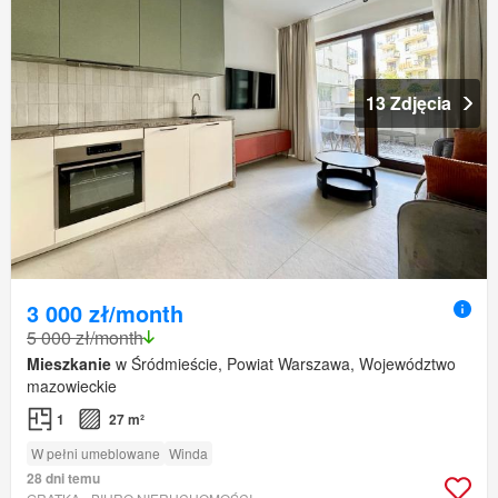
13 Zdjęcia
3 000 zł/month
5 000 zł/month
Mieszkanie
w Śródmieście, Powiat Warszawa, Województwo
mazowieckie
1
27 m²
W pełni umeblowane
Winda
28 dni temu