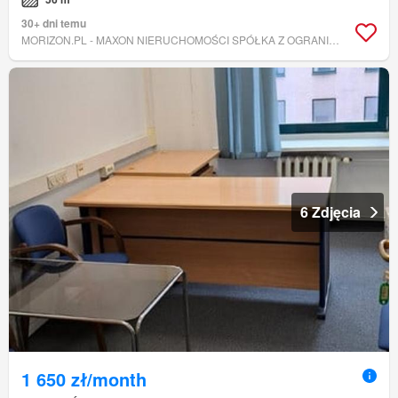
30+ dni temu
MORIZON.PL - MAXON NIERUCHOMOŚCI SPÓŁKA Z OGRANICZONĄ ODPOWIEDZIALNOŚCIĄ.
6 Zdjęcia
1 650 zł/month