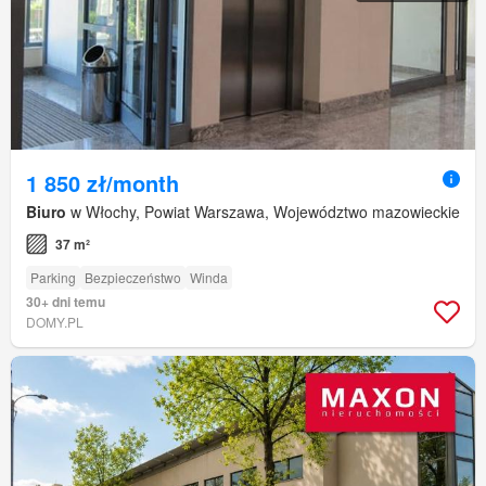
1 850 zł/month
Biuro
w Włochy, Powiat Warszawa, Województwo mazowieckie
37 m²
Parking
Bezpieczeństwo
Winda
30+ dni temu
DOMY.PL