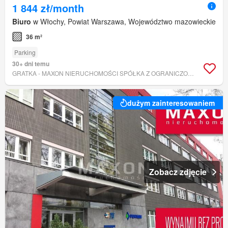
1 844 zł/month
Biuro
w Włochy, Powiat Warszawa, Województwo mazowieckie
36 m²
Parking
30+ dni temu
GRATKA - MAXON NIERUCHOMOŚCI SPÓŁKA Z OGRANICZONĄ ODPOWIEDZIALNOŚCIĄ.
dużym zainteresowaniem
Zobacz zdjęcie