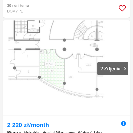
30+ dni temu
DOMY.PL
2 Zdjęcia
2 220 zł/month
Biuro
w Mokotów, Powiat Warszawa, Województwo