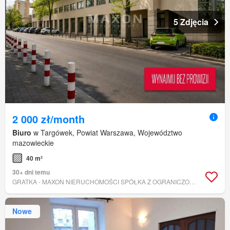
5 Zdjęcia
2 000 zł/month
Biuro
w Targówek, Powiat Warszawa, Województwo
mazowieckie
40 m²
30+ dni temu
GRATKA - MAXON NIERUCHOMOŚCI SPÓŁKA Z OGRANICZONĄ ODPOWIEDZIALNOŚCIĄ.
Nowe