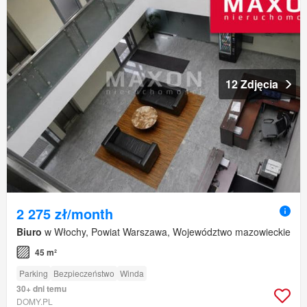
12 Zdjęcia
2 275 zł/month
Biuro
w Włochy, Powiat Warszawa, Województwo mazowieckie
45 m²
Parking
Bezpieczeństwo
Winda
30+ dni temu
DOMY.PL