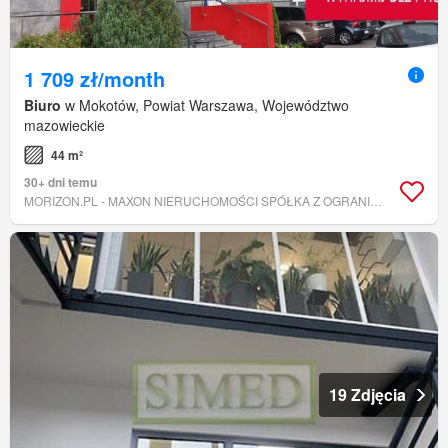
1 709 zł/month
Biuro
w Mokotów, Powiat Warszawa, Województwo
mazowieckie
44 m²
30+ dni temu
MORIZON.PL - MAXON NIERUCHOMOŚCI SPÓŁKA Z OGRANICZONĄ ODPOWIEDZIALNOŚCIĄ.
19 Zdjęcia