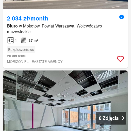
2 034 zł/month
Biuro
w Mokotów, Powiat Warszawa, Województwo
mazowieckie
1
37 m²
Bezpieczeństwo
28 dni temu
MORIZON.PL - EASTATE AGENCY
6 Zdjęcia