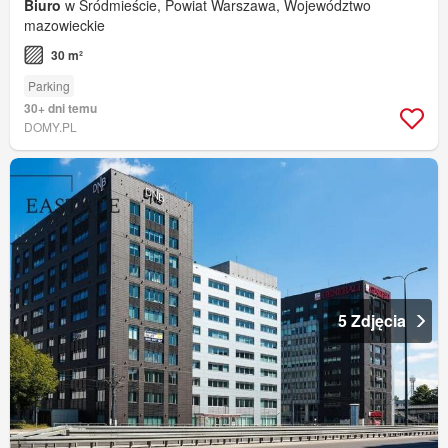
Biuro
w Śródmieście, Powiat Warszawa, Województwo
mazowieckie
30 m²
Parking
30+ dni temu
DOMY.PL
5 Zdjęcia