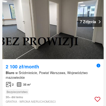
7 Zdjęcia
2 100 zł/month
Biuro
w Śródmieście, Powiat Warszawa, Województwo
mazowieckie
2
35 m²
Bezpieczeństwo
30+ dni temu
GRATKA - WRONA NIERUCHOMOSCI