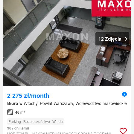
12 Zdjęcia
2 275 zł/month
Biuro
w Włochy, Powiat Warszawa, Województwo mazowieckie
46 m²
Parking
Bezpieczeństwo
Winda
30+ dni temu
MORIZON.PL - MAXON NIERUCHOMOŚCI SPÓŁKA Z OGRANICZONĄ ODPOWIEDZIALNOŚCIĄ.