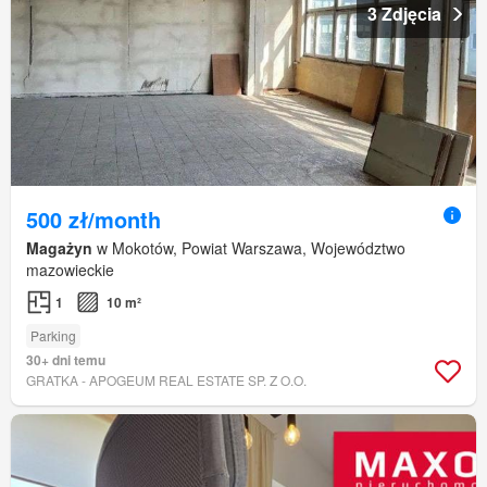
3 Zdjęcia
500 zł/month
Magażyn
w Mokotów, Powiat Warszawa, Województwo
mazowieckie
1
10 m²
Parking
30+ dni temu
GRATKA - APOGEUM REAL ESTATE SP. Z O.O.