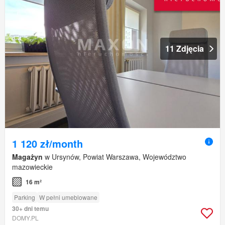
11 Zdjęcia
1 120 zł/month
Magażyn
w Ursynów, Powiat Warszawa, Województwo
mazowieckie
16 m²
Parking
W pełni umeblowane
30+ dni temu
DOMY.PL