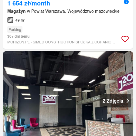
1 654 zł/month
Magażyn
w Powiat Warszawa, Województwo mazowieckie
49 m²
Parking
30+ dni temu
MORIZON.PL - SIMED CONSTRUCTION SPÓŁKA Z OGRANICZONĄ ODPOWIEDZIALNOŚCIĄ
2 Zdjęcia