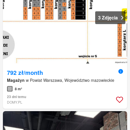
3 Zdjęcia
792 zł/month
Magażyn
w Powiat Warszawa, Województwo mazowieckie
8 m²
23 dni temu
DOMY.PL