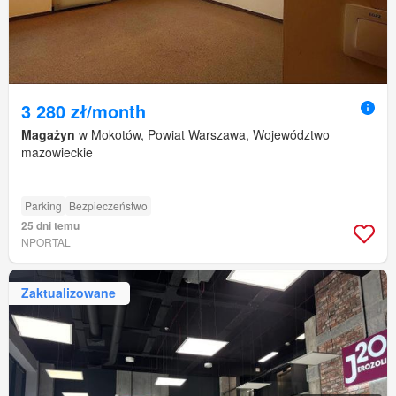
3 280 zł/month
Magażyn
w Mokotów, Powiat Warszawa, Województwo
mazowieckie
Parking
Bezpieczeństwo
25 dni temu
NPORTAL
Zaktualizowane