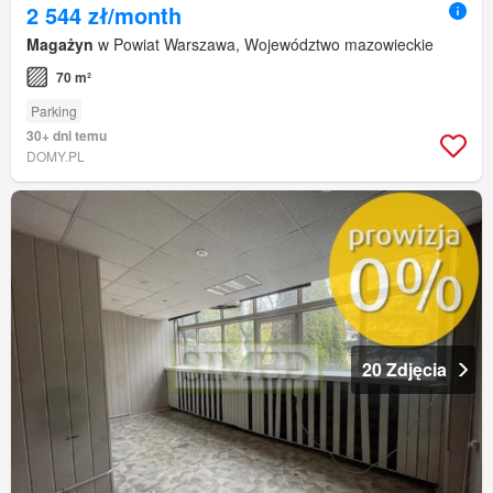
2 544 zł/month
Magażyn
w Powiat Warszawa, Województwo mazowieckie
70 m²
Parking
30+ dni temu
DOMY.PL
20 Zdjęcia