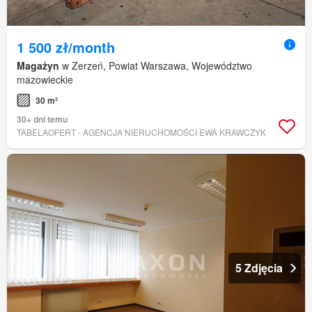
1 500 zł/month
Magażyn
w Zerzeń, Powiat Warszawa, Województwo
mazowieckie
30 m²
30+ dni temu
TABELAOFERT - AGENCJA NIERUCHOMOŚCI EWA KRAWCZYK
5 Zdjęcia