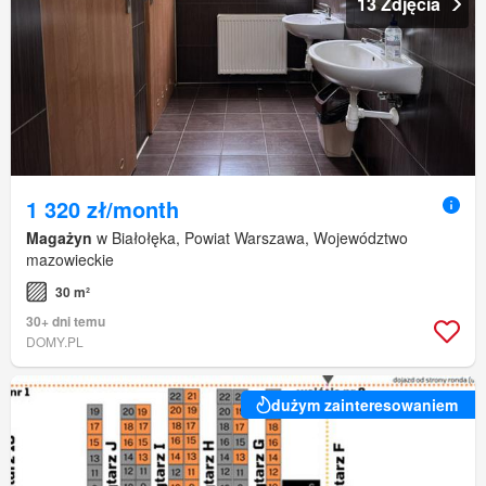
13 Zdjęcia
1 320 zł/month
Magażyn
w Białołęka, Powiat Warszawa, Województwo
mazowieckie
30 m²
30+ dni temu
DOMY.PL
dużym zainteresowaniem