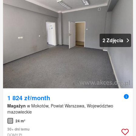
2 Zdjęcia
1 824 zł/month
Magażyn
w Mokotów, Powiat Warszawa, Województwo
mazowieckie
24 m²
30+ dni temu
DOMY.PL