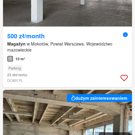
500 zł/month
Magażyn
w Mokotów, Powiat Warszawa, Województwo
mazowieckie
10 m²
Parking
23 dni temu
DOMY.PL
dużym zainteresowaniem