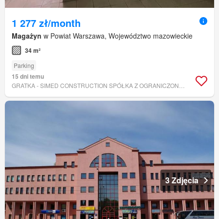
1 277 zł/month
Magażyn
w Powiat Warszawa, Województwo mazowieckie
34 m²
Parking
15 dni temu
GRATKA - SIMED CONSTRUCTION SPÓŁKA Z OGRANICZONĄ ODPOWIEDZIALNOŚCIĄ
3 Zdjęcia