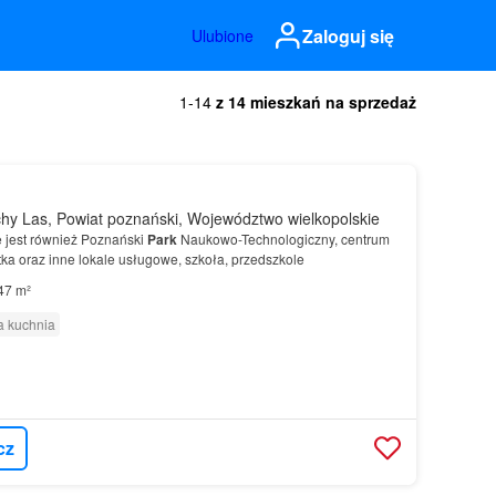
Zaloguj się
Ulubione
1-14
z 14 mieszkań na sprzedaż
y Las, Powiat poznański, Województwo wielkopolskie
e jest również Poznański
Park
Naukowo-Technologiczny, centrum
ka oraz inne lokale usługowe, szkoła, przedszkole
47 m²
 kuchnia
cz