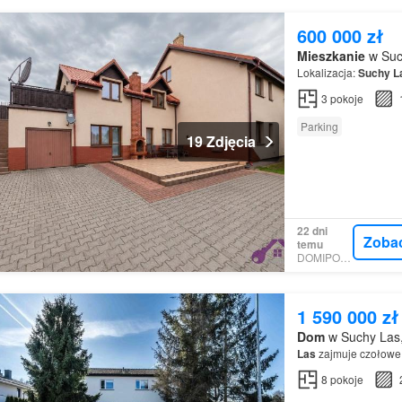
600 000 zł
Mieszkanie
w Such
Lokalizacja:
Suchy
L
3
pokoje
Parking
19 Zdjęcia
22 dni
Zoba
temu
DOMIPORTA
1 590 000 zł
Dom
w Suchy Las,
Las
zajmuje czołowe 
8
pokoje