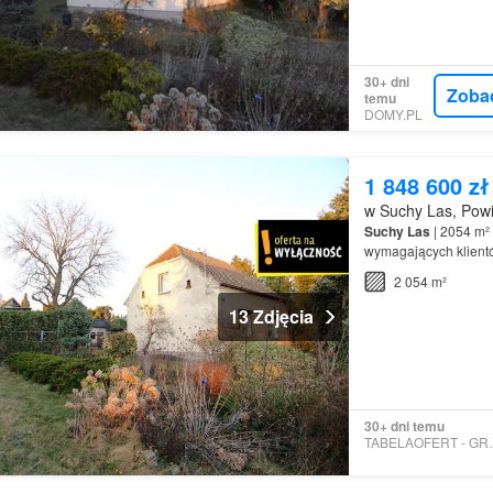
30+ dni
Zoba
temu
DOMY.PL
1 848 600 zł
w Suchy Las, Powi
Suchy
Las
| 2054 m² 
wymagających klientów
inwestycyjnego zysk
2 054 m²
13 Zdjęcia
30+ dni temu
TABELAOF