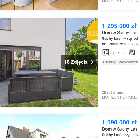
1 295 000 zł
Dom
w Suchy Las,
Suchy
Las
| w sąsie
m² | zadaszone miejs
zielonym otoczeniu, k
5
pokoje
16 Zdjęcia
Parking
Wyposażon
30+ dni temu
MORIZON.PL - IMMO H
1 090 000 zł
Dom
w Suchy Las,
Suchy
Las
) przy uli