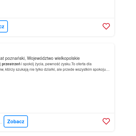
cz
at poznański, Województwo wielkopolskie
|
przestrzeń
i spokój życia, pewność zysku.To oferta dla
, którzy szukają nie tylko działki, ale przede wszystkim spokoju i
u.W sercu Suchego Lasu, w otoczeniu ziele…
Zobacz
ERT - GREATHOUSE