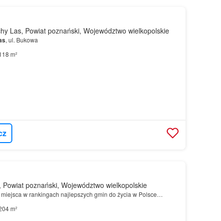
y Las, Powiat poznański, Województwo wielkopolskie
as
, ul. Bukowa
118 m²
cz
 Powiat poznański, Województwo wielkopolskie
miejsca w rankingach najlepszych gmin do życia w Polsce…
204 m²