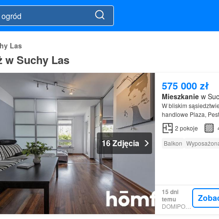
hy Las
ż w Suchy Las
575 000 zł
Mieszkanie
w Such
W bliskim sąsiedztwi
handlowe Plaza, Pest
2
pokoje
16 Zdjęcia
Balkon
Wyposażona
15 dni
Zoba
temu
DOMIPORTA