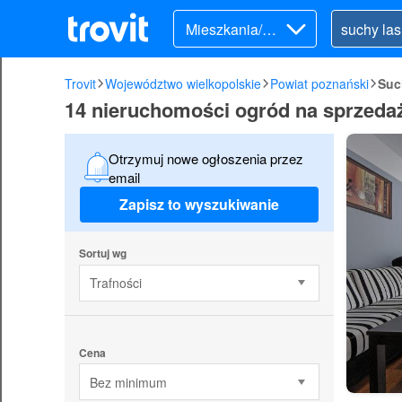
Mieszkania/Do
my (sprzedaż)
Trovit
Województwo wielkopolskie
Powiat poznański
Suc
14 nieruchomości ogród na sprzeda
Otrzymuj nowe ogłoszenia przez
email
Zapisz to wyszukiwanie
Sortuj wg
Trafności
Cena
Bez minimum