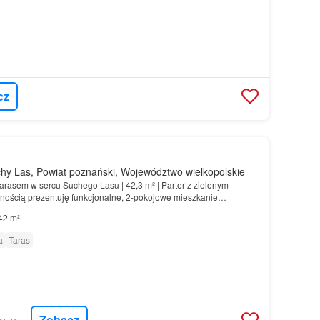
cz
y Las, Powiat poznański, Województwo wielkopolskie
tarasem w sercu Suchego Lasu | 42,3 m² | Parter z zielonym
nością prezentuję funkcjonalne, 2-pokojowe mieszkanie
; wyposażona w płytę indukcyjną, piekarnik elektrycz…
42 m²
a
Taras
Zobacz