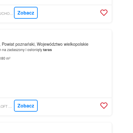
Zobacz
MORIZON.PL - NIERUCHOMOŚCI KWADRAT
 Powiat poznański, Województwo wielkopolskie
 na zadaszony i osłonięty
taras
180 m²
Zobacz
GRATKA - GOLDEN LOFT NIERUCHOMOŚCI