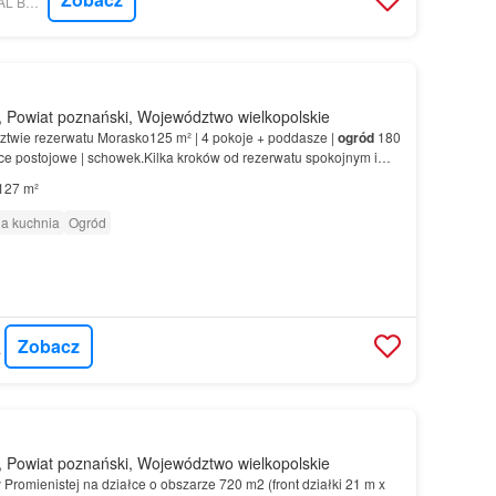
MORIZON.PL - DIGITAL BROKER SP. Z O.O.
 Powiat poznański, Województwo wielkopolskie
dztwie rezerwatu Morasko125 m² | 4 pokoje + poddasze |
ogród
180
ce postojowe | schowek.Kilka kroków od rezerwatu spokojnym i
tóre trudno dziś znaleźć tak blisko mia…
127 m²
a kuchnia
Ogród
Zobacz
OUSE
 Powiat poznański, Województwo wielkopolskie
cy Promienistej na działce o obszarze 720 m2 (front działki 21 m x