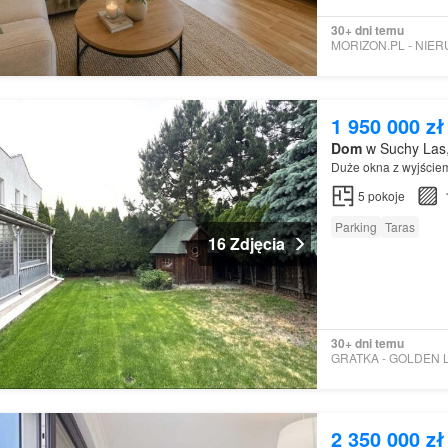
30+ dni temu
1 950 000 zł
Dom
w Suchy Las,
Duże okna z wyjściem
5
pokoje
Parking
Taras
16 Zdjęcia
30+ dni temu
2 350 000 zł