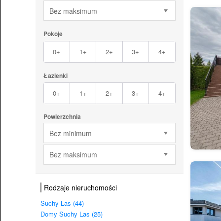
Bez maksimum
Pokoje
0+
1+
2+
3+
4+
Łazienki
0+
1+
2+
3+
4+
Powierzchnia
Bez minimum
Bez maksimum
Rodzaje nieruchomości
Suchy Las (44)
Domy Suchy Las (25)