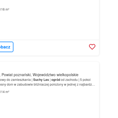
116 m²
obacz
 Powiat poznański, Województwo wielkopolskie
owy do zamieszkania |
Suchy
Las
|
ogród
od zachodu | 5 pokoi
ny dom w zabudowie bliźniaczej położony w jednej z najbardziej
 nieruchomości ✔ dom wykończony `pod klucz`…
114 m²