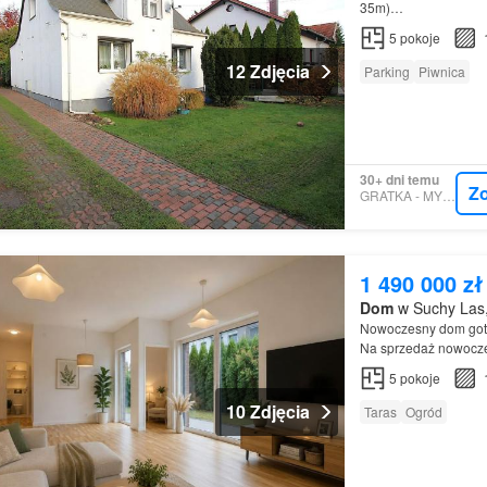
35m)…
5
pokoje
12 Zdjęcia
Parking
Piwnica
30+ dni temu
Z
GRATKA - MYSPOT
1 490 000 zł
Dom
w Suchy Las,
Nowoczesny dom got
Na sprzedaż nowoczes
Najważniejsze atuty
5
pokoje
10 Zdjęcia
Taras
Ogród