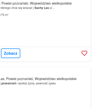
 Powiat poznański, Województwo wielkopolskie
którego chce się wracać |
Suchy
Las
ul…
175 m²
Zobacz
OUSE
as, Powiat poznański, Województwo wielkopolskie
|
przestrzeń
i spokój życia, pewność zysku