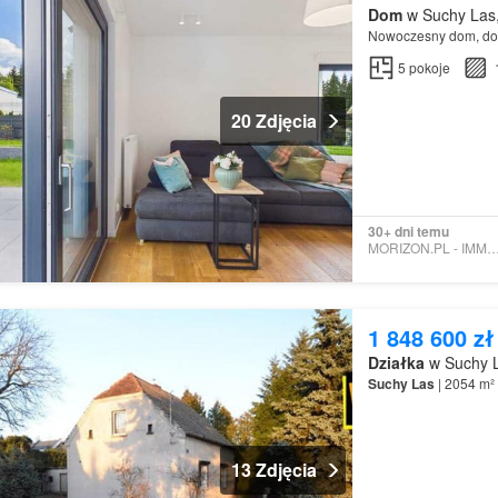
Dom
w Suchy Las,
Nowoczesny dom, do 
5
pokoje
20 Zdjęcia
30+ dni temu
MORIZON.PL - IMMO H
1 848 600 zł
Działka
w Suchy L
Suchy
Las
| 2054 m² 
13 Zdjęcia