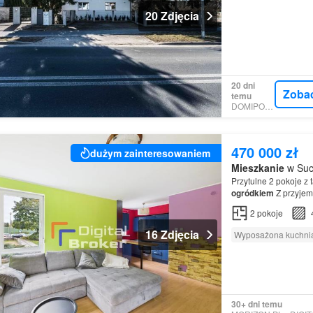
20 Zdjęcia
20 dni
Zoba
temu
DOMIPORTA
470 000 zł
dużym zainteresowaniem
Mieszkanie
w Such
Przytulne 2 pokoje z 
ogródkiem
Z przyjem
wydzielenia spiżarni
2
pokoje
16 Zdjęcia
Wyposażona kuchni
30+ dni temu