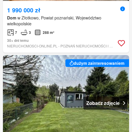
1 990 000 zł
Dom
w Złotkowo, Powiat poznański, Województwo
wielkopolskie
7
3
288 m²
30+ dni temu
NIERUCHOMOSCI-ONLINE.PL - POZNAŃ NIERUCHOMOŚCI I FINANSE ANNA KNIOŁA
dużym zainteresowaniem
Zobacz zdjęcie