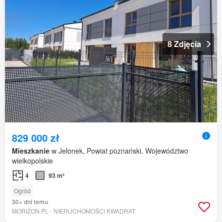
8 Zdjęcia
829 000 zł
Mieszkanie
w Jelonek, Powiat poznański, Województwo
wielkopolskie
4
93 m²
Ogród
30+ dni temu
MORIZON.PL - NIERUCHOMOŚCI KWADRAT