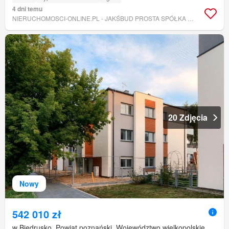
4 dni temu
NIERUCHOMOSCI-ONLINE.PL - JAKŚBUD PROSTA SPÓŁKA AKCYJNA
20 Zdjęcia
Nowy
542 010 zł
w Biedrusko, Powiat poznański, Województwo wielkopolskie