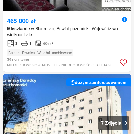
465 000 zł
Mieszkanie
w Biedrusko, Powiat poznański, Województwo
wielkopolskie
3
1
60 m²
Balkon
Piwnica
W pełni umeblowane
30+ dni temu
NIERUCHOMOSCI-ONLINE.PL - NIERUCHOMOŚCI 5 ALEJA SPÓŁKA Z OGRANICZONĄ ODPOWIEDZIALNOŚCIĄ
dużym zainteresowaniem
7 Zdjęcia