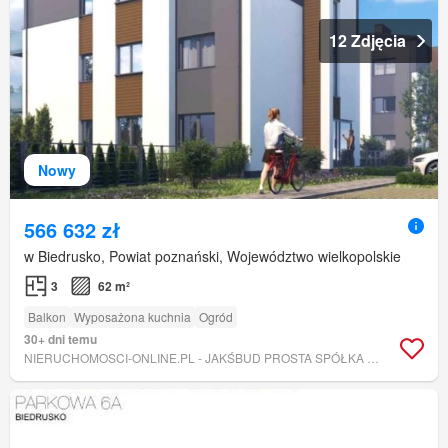
12 Zdjęcia
Nowy
566 632 zł
w Biedrusko, Powiat poznański, Województwo wielkopolskie
3
62 m²
Balkon
Wyposażona kuchnia
Ogród
30+ dni temu
NIERUCHOMOSCI-ONLINE.PL - JAKŚBUD PROSTA SPÓŁKA AKCYJNA