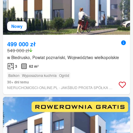
Nowy
499 000 zł
549 000 zł
w Biedrusko, Powiat poznański, Województwo wielkopolskie
3
62 m²
Balkon
Wyposażona kuchnia
Ogród
30+ dni temu
NIERUCHOMOSCI-ONLINE.PL - JAKŚBUD PROSTA SPÓŁKA AKCYJNA