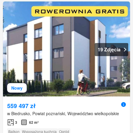
19 Zdjęcia
Nowy
559 497 zł
w Biedrusko, Powiat poznański, Województwo wielkopolskie
3
62 m²
Balkon
Wyposażona kuchnia
Ogród