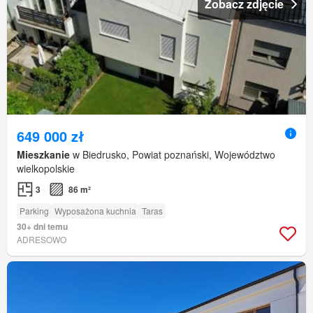
Zobacz zdjęcie
649 000 zł
Mieszkanie
w Biedrusko, Powiat poznański, Województwo
wielkopolskie
3
86 m²
Parking
Wyposażona kuchnia
Taras
30+ dni temu
ADRESOWO