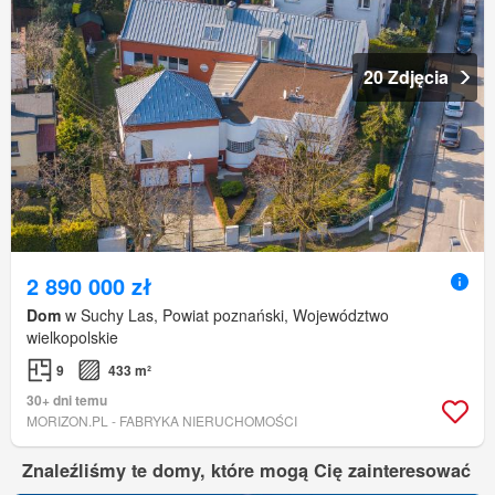
20 Zdjęcia
2 890 000 zł
Dom
w Suchy Las, Powiat poznański, Województwo
wielkopolskie
9
433 m²
30+ dni temu
MORIZON.PL - FABRYKA NIERUCHOMOŚCI
Znaleźliśmy te domy, które mogą Cię zainteresować