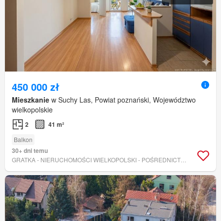
450 000 zł
Mieszkanie
w Suchy Las, Powiat poznański, Województwo
wielkopolskie
2
41 m²
Balkon
30+ dni temu
GRATKA - NIERUCHOMOŚCI WIELKOPOLSKI - POŚREDNICTWO SP. Z O.O.