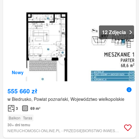
12 Zdjęcia
Nowy
555 660 zł
w Biedrusko, Powiat poznański, Województwo wielkopolskie
3
69 m²
Balkon
Taras
30+ dni temu
NIERUCHOMOSCI-ONLINE.PL - PRZEDSIĘBIORSTWO INWESTYCYJNO-BUDOWLANE BTM SPÓŁKA Z OGRANICZONĄ ODPOWIEDZIALNOŚCIĄ