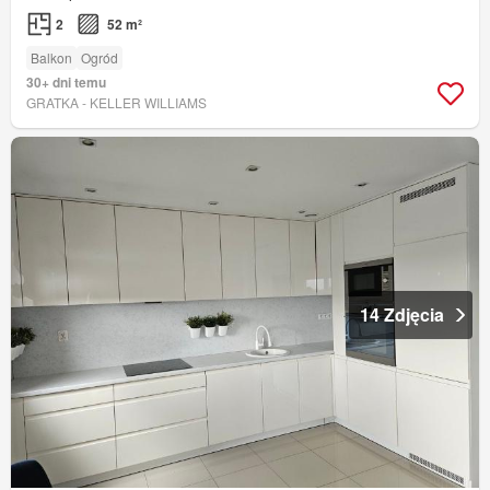
2
52 m²
Balkon
Ogród
30+ dni temu
GRATKA - KELLER WILLIAMS
14 Zdjęcia