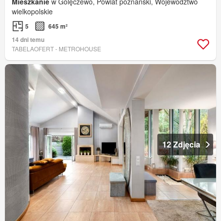
Mieszkanie
w Golęczewo, Powiat poznański, Województwo
wielkopolskie
5
645 m²
14 dni temu
TABELAOFERT - METROHOUSE
12 Zdjęcia