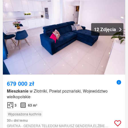
12 Zdjęcia
679 000 zł
Mieszkanie
w Złotniki, Powiat poznański, Województwo
wielkopolskie
3
63 m²
Wyposażona kuchnia
30+ dni temu
GRATKA - GENDERA TELEDOM MARIUSZ GENDERA,ELŻBIETA GENDERA S.C.