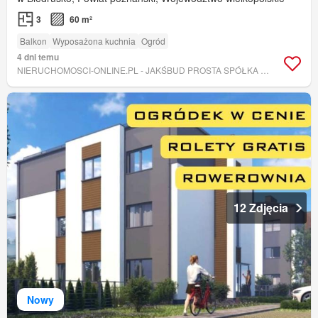
3
60 m²
Balkon
Wyposażona kuchnia
Ogród
4 dni temu
NIERUCHOMOSCI-ONLINE.PL - JAKŚBUD PROSTA SPÓŁKA AKCYJNA
12 Zdjęcia
Nowy