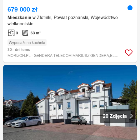
679 000 zł
Mieszkanie
w Złotniki, Powiat poznański, Województwo
wielkopolskie
3
63 m²
Wyposażona kuchnia
30+ dni temu
MORIZON.PL - GENDERA TELEDOM MARIUSZ GENDERA,ELŻBIETA GENDERA S.C.
20 Zdjęcia