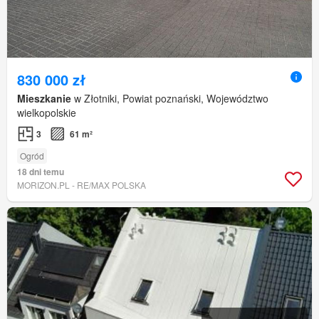
830 000 zł
Mieszkanie
w Złotniki, Powiat poznański, Województwo
wielkopolskie
3
61 m²
Ogród
18 dni temu
MORIZON.PL - RE/MAX POLSKA