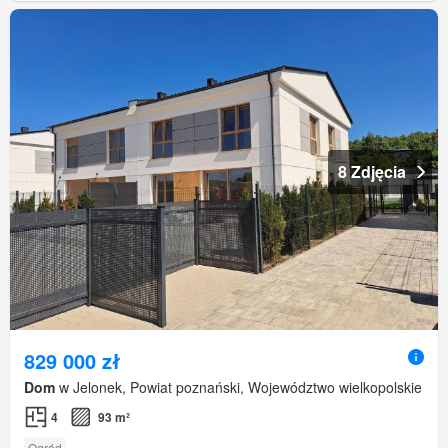
8 Zdjęcia
829 000 zł
Dom
w Jelonek, Powiat poznański, Województwo wielkopolskie
4
93 m²
Ogród