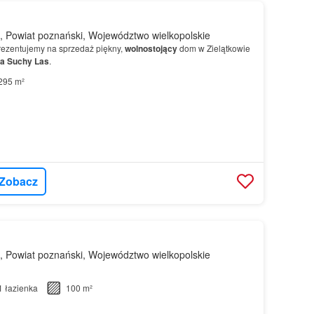
, Powiat poznański, Województwo wielkopolskie
ezentujemy na sprzedaż piękny,
wolnostojący
dom w Zielątkowie
a
Suchy
Las
.
295 m²
Zobacz
, Powiat poznański, Województwo wielkopolskie
1
łazienka
100 m²