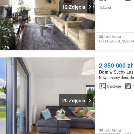
12 Zdjęcia
Sauna
30+ dni temu
2 350 000 zł
Dom
w Suchy Las,
Nowoczesny dom, do 
5
pokoje
20 Zdjęcia
30+ dni temu