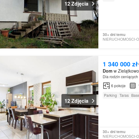
12 Zdjęcia
30+ dni temu
1 340 000 zł
Dom
w Zielątkowo
Dla rodzin ceniących 
6
pokoje
Parking
Taras
Bas
12 Zdjęcia
30+ dni temu