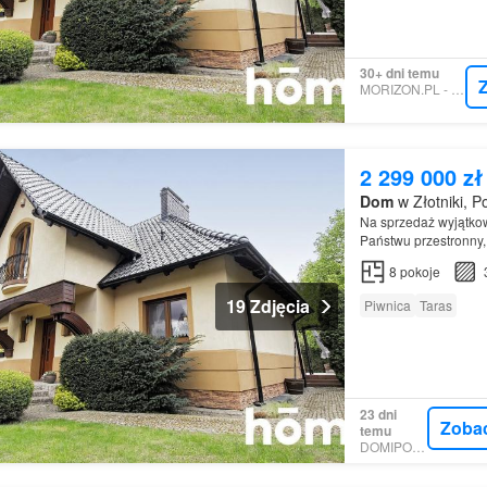
30+ dni temu
MORIZON.PL - HOMFI
2 299 000 zł
Dom
w Złotniki, P
Na sprzedaż wyjątk
Państwu przestronny
(powierzchnia
8
pokoje
19 Zdjęcia
Piwnica
Taras
23 dni
Zoba
temu
DOMIPORTA