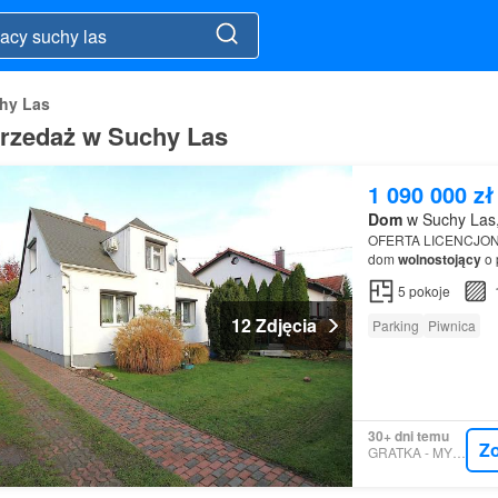
hy Las
przedaż w Suchy Las
1 090 000 zł
Dom
w Suchy Las,
OFERTA LICENCJONO
dom
wolnostojący
o 
5
pokoje
12 Zdjęcia
Parking
Piwnica
30+ dni temu
Z
GRATKA - MYSPOT