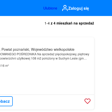
Zaloguj się
Ulubione
1-4
z 4 mieszkań na sprzedaż
 Powiat poznański, Województwo wielkopolskie
WANEGO POŚREDNIKA Na sprzedaż pięciopokojowy, piętrowy
powierzchni użytkowej 108 m2 położony w Suchym Lesie (gm…
116 m²
obacz