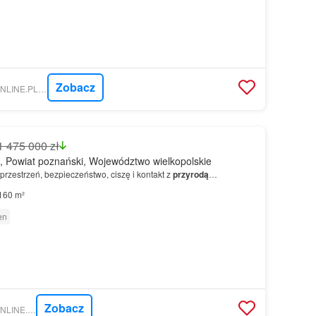
Zobacz
NIERUCHOMOSCI-ONLINE.PL - HOL-BOR BIURO OBROTU NIERUCHOMOŚCIAMI DANUTA HOLKA-BORUCZKOWSKA
1 475 000 zł
, Powiat poznański, Województwo wielkopolskie
przestrzeń, bezpieczeństwo, ciszę i kontakt z
przyrodą
…
160 m²
en
Zobacz
NIERUCHOMOSCI-ONLINE.PL - IMMO HOUSE