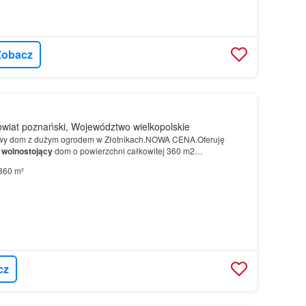
Zobacz
owiat poznański, Województwo wielkopolskie
owy dom z dużym ogrodem w Złotnikach.NOWA CENA.Oferuję
,
wolnostojący
dom o powierzchni całkowitej 360 m2
360 m²
cz