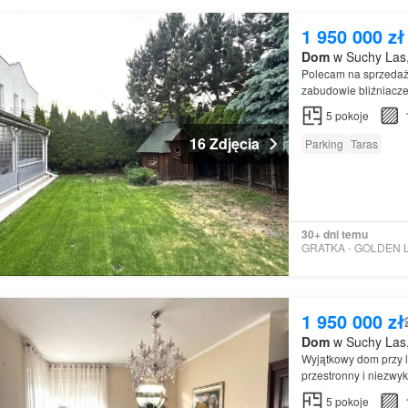
1 950 000 zł
Dom
w Suchy Las,
Polecam na sprzedaż
zabudowie bliźniacze
5
pokoje
16 Zdjęcia
Parking
Taras
30+ dni temu
1 950 000 zł
Dom
w Suchy Las,
Wyjątkowy dom przy le
przestronny i niezw
położony
5
pokoje