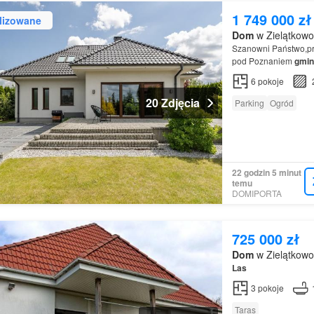
1 749 000 zł
lizowane
Dom
w Zielątkowo
Szanowni Państwo,pr
pod Poznaniem
gmin
6
pokoje
20 Zdjęcia
Parking
Ogród
22 godzin 5 minut
temu
DOMIPORTA
725 000 zł
Dom
w Zielątkowo
Las
3
pokoje
Taras