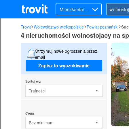
Mieszkania/Do
my (sprzedaż)
Trovit
Województwo wielkopolskie
Powiat poznański
Suc
4 nieruchomości wolnostojacy na s
Otrzymuj nowe ogłoszenia przez
email
Zapisz to wyszukiwanie
Sortuj wg
Trafności
Cena
Bez minimum