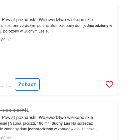
 Powiat poznański, Województwo wielkopolskie
 przestronny z dużym potencjałem zadbany dom
jednorodzinny
w
j, położony w Suchym Lesie.
180 m²
Zobacz
GRATKA - GOLDEN LOFT NIERUCHOMOŚCI
2 300 000 zł
 Powiat poznański, Województwo wielkopolskie
sie | Sauna, jacuzzi, 180 m² |
Suchy
Las
Na sprzedaż
ykle zadbany dom
jednorodzinny
w zabudowie bliźniaczej,
180 m²