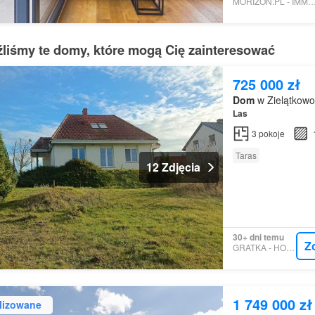
MORIZON.PL - IMMO H
źliśmy te domy, które mogą Cię zainteresować
725 000 zł
Dom
w Zielątkowo
Las
3
pokoje
Taras
12 Zdjęcia
30+ dni temu
Z
GRATKA - HOL-BOR
1 749 000 zł
lizowane