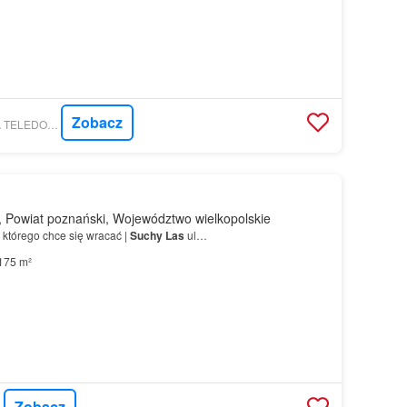
Zobacz
GRATKA - GENDERA TELEDOM MARIUSZ GENDERA,ELŻBIETA GENDERA S.C.
 Powiat poznański, Województwo wielkopolskie
którego chce się wracać |
Suchy
Las
ul…
175 m²
Zobacz