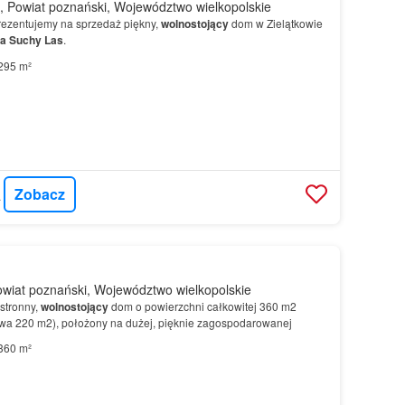
, Powiat poznański, Województwo wielkopolskie
ezentujemy na sprzedaż piękny,
wolnostojący
dom w Zielątkowie
a
Suchy
Las
.
295 m²
Zobacz
OUSE
owiat poznański, Województwo wielkopolskie
stronny,
wolnostojący
dom o powierzchni całkowitej 360 m2
wa 220 m2), położony na dużej, pięknie zagospodarowanej
360 m²