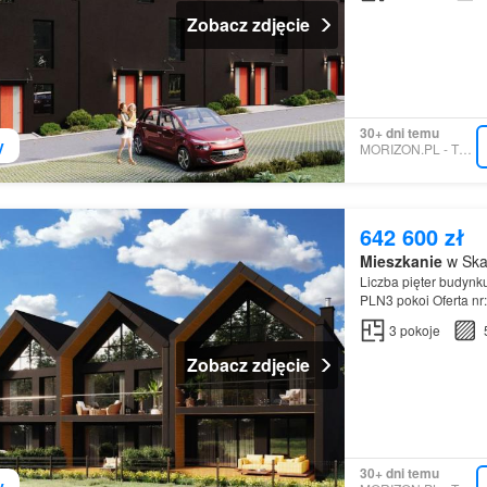
Zobacz zdjęcie
30+ dni temu
y
MORIZON.PL - TECHNIQ
642 600 zł
Mieszkanie
w Ska
Liczba pięter budynk
PLN3 pokoi Oferta n
3
pokoje
Zobacz zdjęcie
30+ dni temu
y