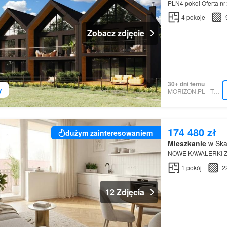
PLN4 pokoi Oferta n
4
pokoje
Zobacz zdjęcie
30+ dni temu
y
MORIZON.PL - TECHNIQ
174 480 zł
dużym zainteresowaniem
Mieszkanie
w Ska
NOWE KAWALERKI Z
1
pokój
2
12 Zdjęcia