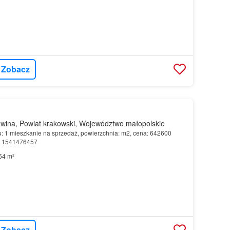
Zobacz
wina, Powiat krakowski, Województwo małopolskie
u: 1 mieszkanie na sprzedaż, powierzchnia: m2, cena: 642600
r: 1541476457
54 m²
Zobacz