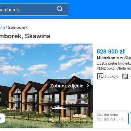
ina
Samborek
amborek, Skawina
528 900 zł
Mieszkanie
w Ska
Liczba pięter budynk
PLN2 pokoi Oferta n
2
pokoje
Zobacz zdjęcie
30+ dni temu
y
MORIZON.PL - TECHNIQ