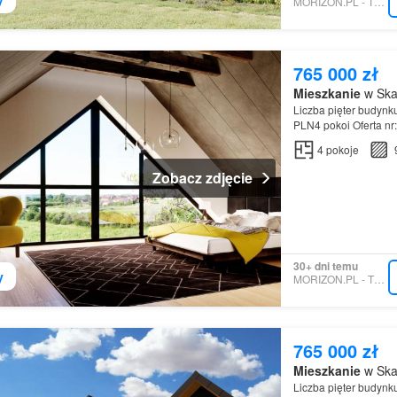
MORIZON.PL - TECHNIQ
765 000 zł
Mieszkanie
w Ska
Liczba pięter budynk
PLN4 pokoi Oferta n
4
pokoje
Zobacz zdjęcie
30+ dni temu
y
MORIZON.PL - TECHNIQ
765 000 zł
Mieszkanie
w Ska
Liczba pięter budynk