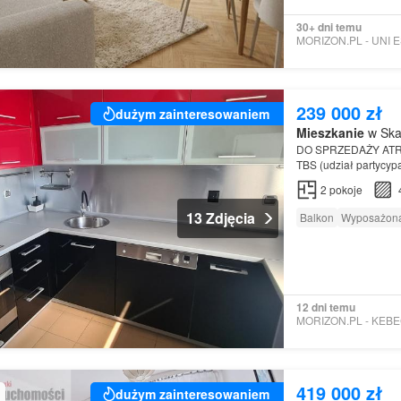
30+ dni temu
239 000 zł
dużym zainteresowaniem
Mieszkanie
w Ska
DO SPRZEDAŻY ATR
TBS (udział partycyp
Studzińskiego (ok. 2
2
pokoje
13 Zdjęcia
Balkon
Wyposażona
12 dni temu
419 000 zł
dużym zainteresowaniem