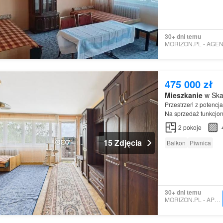
30+ dni temu
475 000 zł
Mieszkanie
w Ska
Przestrzeń z potencj
Na sprzedaż funkcjo
2
pokoje
15 Zdjęcia
Balkon
Piwnica
30+ dni temu
MORIZON.PL - AP7 GROUP