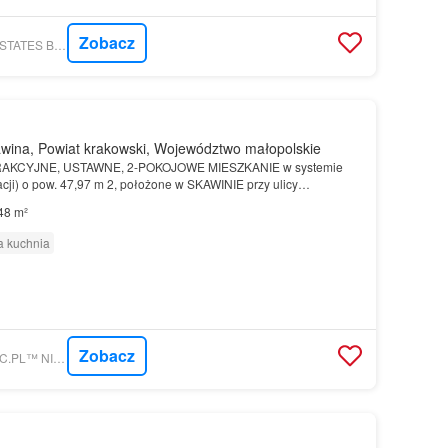
Zobacz
MORIZON.PL - UNI ESTATES BIURO NIERUCHOMOŚCI
wina, Powiat krakowski, Województwo małopolskie
AKCYJNE, USTAWNE, 2-POKOJOWE MIESZKANIE w systemie
acji) o pow. 47,97 m 2, położone w SKAWINIE przy ulicy
 km od granicy z Krakowem)…
48 m²
 kuchnia
Zobacz
MORIZON.PL - KEBEC.PL™ NIERUCHOMOŚCI | KSIĘGOWOŚĆ