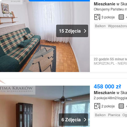
Mieszkanie
w Ska
Oferujemy Państwu m
3
pokoje
Balkon
Wyposażona
15 Zdjęcia
22 godzin 55 minut 
458 000 zł
Mieszkanie
w Ska
2 pokoje/48m2/loggia
2
pokoje
Balkon
Piwnica
Og
6 Zdjęcia