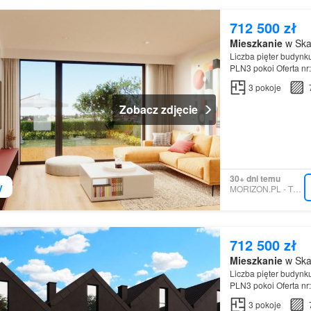
712 500 zł
Mieszkanie
w Ska
Liczba pięter budynk
PLN3 pokoi Oferta n
3
pokoje
Zobacz zdjęcie
30+ dni temu
y
MORIZON.PL - TECHNIQ
712 500 zł
Mieszkanie
w Ska
Liczba pięter budynk
PLN3 pokoi Oferta n
3
pokoje