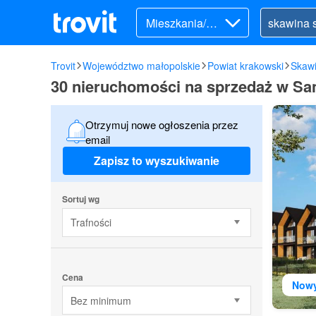
Mieszkania/Do
my (sprzedaż)
Trovit
Województwo małopolskie
Powiat krakowski
Skaw
30 nieruchomości na sprzedaż w S
Otrzymuj nowe ogłoszenia przez
email
Zapisz to wyszukiwanie
Sortuj wg
Trafności
Cena
Now
Bez minimum