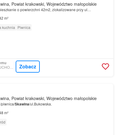
wina, Powiat krakowski, Województwo małopolskie
ieszkanie o powierzchni 42m2, zlokalizowane przy ul…
42 m²
 kuchnia
Piwnica
temu
Zobacz
MORIZON.PL - NIERUCHOMOŚCI PAWŁOWSKI
wina, Powiat krakowski, Województwo małopolskie
/piwnica/
Skawina
/ul.Bukowska.
48 m²
ród