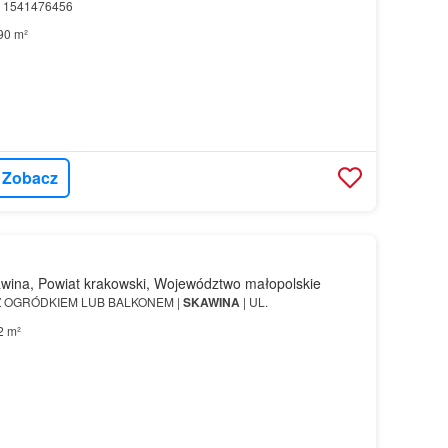
r: 1541476456
90 m²
Zobacz
wina, Powiat krakowski, Województwo małopolskie
 OGRÓDKIEM LUB BALKONEM |
SKAWINA
| UL.
2 m²