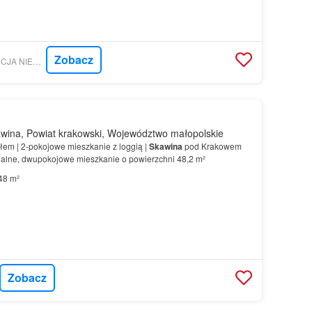
Zobacz
MORIZON.PL - AGENCJA NIERUCHOMOŚCI OPTIMA
wina, Powiat krakowski, Województwo małopolskie
ałem | 2-pokojowe mieszkanie z loggią |
Skawina
pod Krakowem
nalne, dwupokojowe mieszkanie o powierzchni 48,2 m²
48 m²
Zobacz