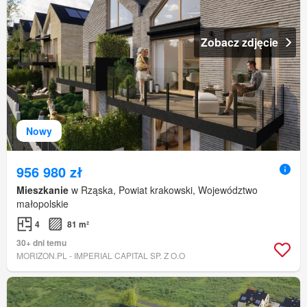
Zobacz zdjęcie
Nowy
956 980 zł
Mieszkanie
w Rząska, Powiat krakowski, Województwo
małopolskie
4
81 m²
30+ dni temu
MORIZON.PL - IMPERIAL CAPITAL SP. Z O.O