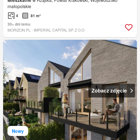
Mieszkanie
w Rząska, Powiat krakowski, Województwo
małopolskie
4
81 m²
30+ dni temu
MORIZON.PL - IMPERIAL CAPITAL SP. Z O.O
Zobacz zdjęcie
Nowy