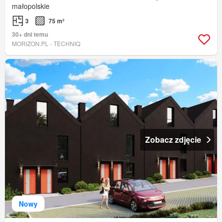
małopolskie
3
75 m²
30+ dni temu
MORIZON.PL - TECHNIQ
Zobacz zdjęcie
Nowy