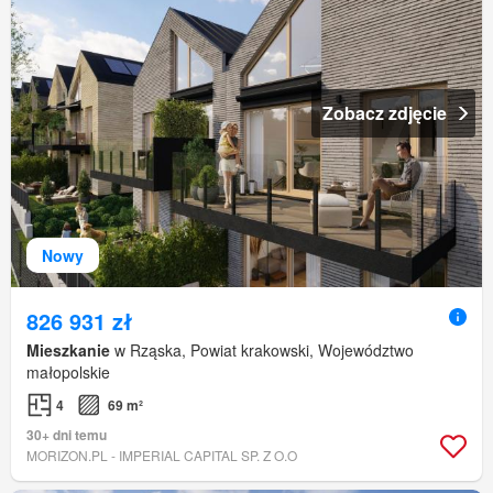
Zobacz zdjęcie
Nowy
826 931 zł
Mieszkanie
w Rząska, Powiat krakowski, Województwo
małopolskie
4
69 m²
30+ dni temu
MORIZON.PL - IMPERIAL CAPITAL SP. Z O.O