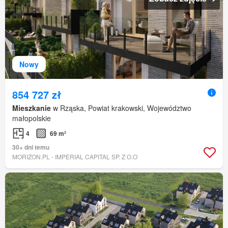
Nowy
854 727 zł
Mieszkanie
w Rząska, Powiat krakowski, Województwo
małopolskie
4
69 m²
30+ dni temu
MORIZON.PL - IMPERIAL CAPITAL SP. Z O.O