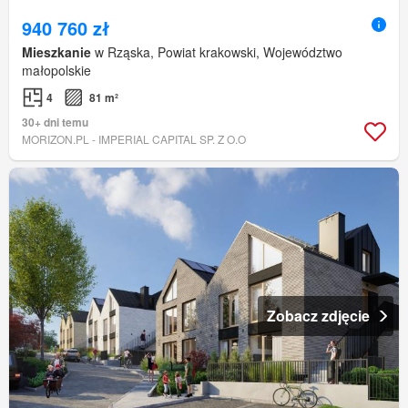
940 760 zł
Mieszkanie
w Rząska, Powiat krakowski, Województwo
małopolskie
4
81 m²
30+ dni temu
MORIZON.PL - IMPERIAL CAPITAL SP. Z O.O
Zobacz zdjęcie