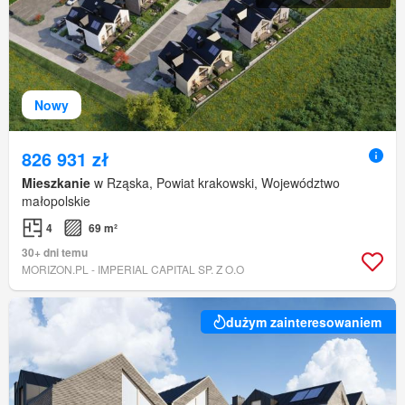
Nowy
826 931 zł
Mieszkanie
w Rząska, Powiat krakowski, Województwo
małopolskie
4
69 m²
30+ dni temu
MORIZON.PL - IMPERIAL CAPITAL SP. Z O.O
dużym zainteresowaniem