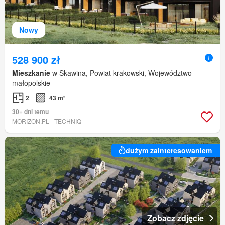
Nowy
528 900 zł
Mieszkanie
w Skawina, Powiat krakowski, Województwo
małopolskie
2
43 m²
30+ dni temu
MORIZON.PL - TECHNIQ
dużym zainteresowaniem
Zobacz zdjęcie