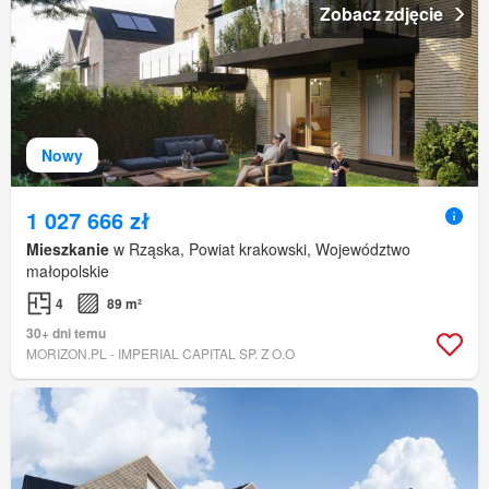
Zobacz zdjęcie
Nowy
1 027 666 zł
Mieszkanie
w Rząska, Powiat krakowski, Województwo
małopolskie
4
89 m²
30+ dni temu
MORIZON.PL - IMPERIAL CAPITAL SP. Z O.O