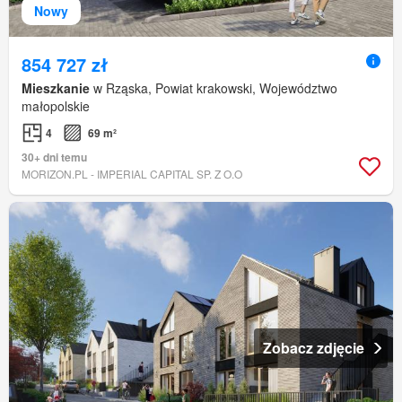
Nowy
854 727 zł
Mieszkanie
w Rząska, Powiat krakowski, Województwo
małopolskie
4
69 m²
30+ dni temu
MORIZON.PL - IMPERIAL CAPITAL SP. Z O.O
Zobacz zdjęcie