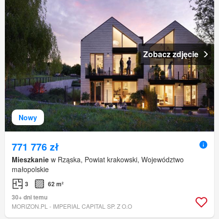
Zobacz zdjęcie
Nowy
771 776 zł
Mieszkanie
w Rząska, Powiat krakowski, Województwo
małopolskie
3
62 m²
30+ dni temu
MORIZON.PL - IMPERIAL CAPITAL SP. Z O.O