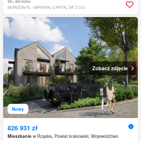
30+ dni temu
MORIZON.PL - IMPERIAL CAPITAL SP. Z O.O
Zobacz zdjęcie
Nowy
826 931 zł
Mieszkanie
w Rząska, Powiat krakowski, Województwo