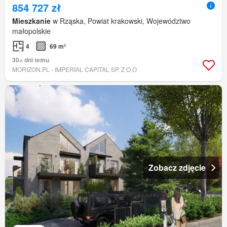
854 727 zł
Mieszkanie
w Rząska, Powiat krakowski, Województwo
małopolskie
4
69 m²
30+ dni temu
MORIZON.PL - IMPERIAL CAPITAL SP. Z O.O
Zobacz zdjęcie