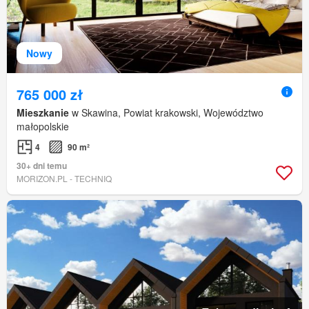
Nowy
765 000 zł
Mieszkanie
w Skawina, Powiat krakowski, Województwo
małopolskie
4
90 m²
30+ dni temu
MORIZON.PL - TECHNIQ