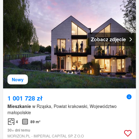
Zobacz zdjęcie
Nowy
1 001 728 zł
Mieszkanie
w Rząska, Powiat krakowski, Województwo
małopolskie
4
89 m²
30+ dni temu
MORIZON.PL - IMPERIAL CAPITAL SP. Z O.O