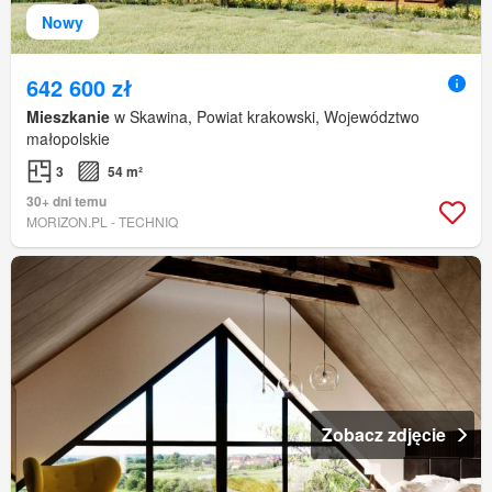
Nowy
642 600 zł
Mieszkanie
w Skawina, Powiat krakowski, Województwo
małopolskie
3
54 m²
30+ dni temu
MORIZON.PL - TECHNIQ
Zobacz zdjęcie