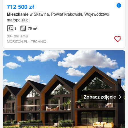
712 500 zł
Mieszkanie
w Skawina, Powiat krakowski, Województwo
małopolskie
3
75 m²
30+ dni temu
MORIZON.PL - TECHNIQ
Zobacz zdjęcie