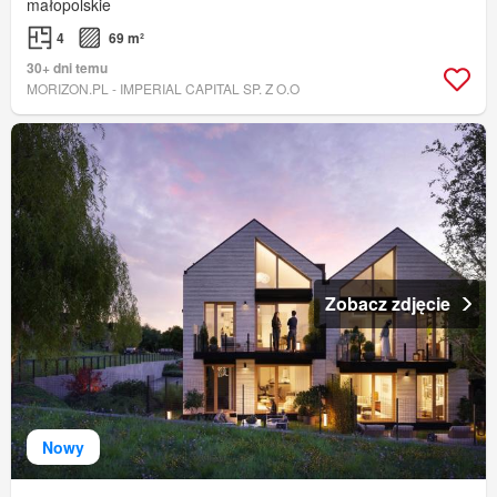
małopolskie
4
69 m²
30+ dni temu
MORIZON.PL - IMPERIAL CAPITAL SP. Z O.O
Zobacz zdjęcie
Nowy