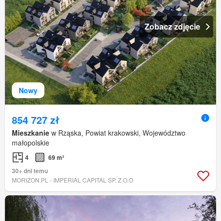
Zobacz zdjęcie
Nowy
854 727 zł
Mieszkanie
w Rząska, Powiat krakowski, Województwo
małopolskie
4
69 m²
30+ dni temu
MORIZON.PL - IMPERIAL CAPITAL SP. Z O.O