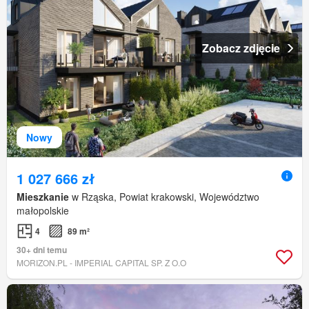
Zobacz zdjęcie
Nowy
1 027 666 zł
Mieszkanie
w Rząska, Powiat krakowski, Województwo
małopolskie
4
89 m²
30+ dni temu
MORIZON.PL - IMPERIAL CAPITAL SP. Z O.O