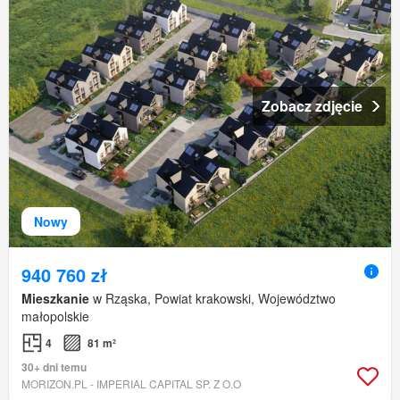
Zobacz zdjęcie
Nowy
940 760 zł
Mieszkanie
w Rząska, Powiat krakowski, Województwo
małopolskie
4
81 m²
30+ dni temu
MORIZON.PL - IMPERIAL CAPITAL SP. Z O.O