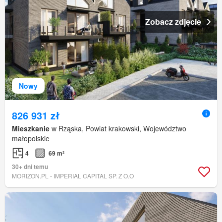
Zobacz zdjęcie
Nowy
826 931 zł
Mieszkanie
w Rząska, Powiat krakowski, Województwo
małopolskie
4
69 m²
30+ dni temu
MORIZON.PL - IMPERIAL CAPITAL SP. Z O.O