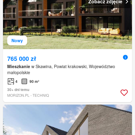
Zobacz zdjęcie
Nowy
765 000 zł
Mieszkanie
w Skawina, Powiat krakowski, Województwo
małopolskie
4
90 m²
30+ dni temu
MORIZON.PL - TECHNIQ