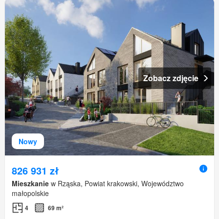
Zobacz zdjęcie
Nowy
826 931 zł
Mieszkanie
w Rząska, Powiat krakowski, Województwo
małopolskie
4
69 m²