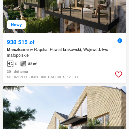
Nowy
938 515 zł
Mieszkanie
w Rząska, Powiat krakowski, Województwo
małopolskie
4
82 m²
30+ dni temu
MORIZON.PL - IMPERIAL CAPITAL SP. Z O.O