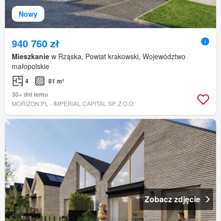
Nowy
940 760 zł
Mieszkanie
w Rząska, Powiat krakowski, Województwo
małopolskie
4
81 m²
30+ dni temu
MORIZON.PL - IMPERIAL CAPITAL SP. Z O.O
Zobacz zdjęcie