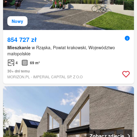
Nowy
854 727 zł
Mieszkanie
w Rząska, Powiat krakowski, Województwo
małopolskie
4
69 m²
30+ dni temu
MORIZON.PL - IMPERIAL CAPITAL SP. Z O.O
Zobacz zdjęcie