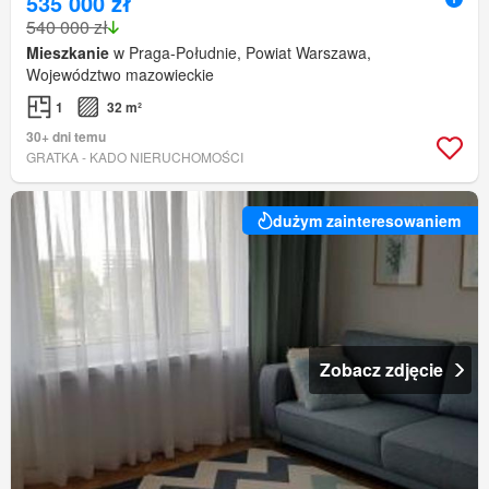
535 000 zł
540 000 zł
Mieszkanie
w Praga-Południe, Powiat Warszawa,
Województwo mazowieckie
1
32 m²
30+ dni temu
GRATKA - KADO NIERUCHOMOŚCI
dużym zainteresowaniem
Zobacz zdjęcie