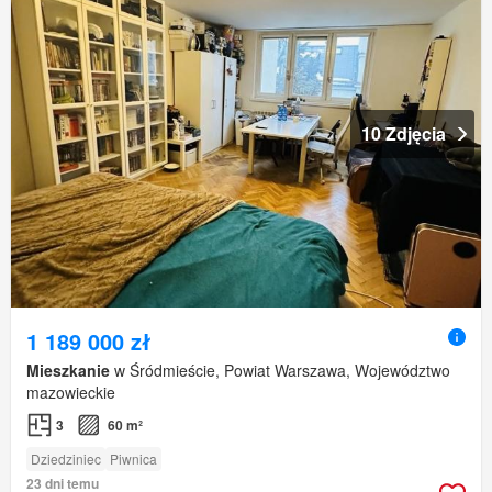
10 Zdjęcia
1 189 000 zł
Mieszkanie
w Śródmieście, Powiat Warszawa, Województwo
mazowieckie
3
60 m²
Dziedziniec
Piwnica
23 dni temu