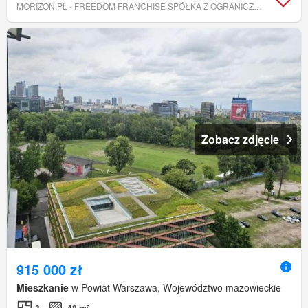
MORIZON.PL - FREEDOM FRANCHISE SPÓŁKA Z OGRANICZONĄ ODPOWIEDZIALNOŚCIĄ
Zobacz zdjęcie
915 000 zł
Mieszkanie
w Powiat Warszawa, Województwo mazowieckie
3
48 m²