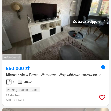
Zobacz zdjęcie
850 000 zł
Mieszkanie
w Powiat Warszawa, Województwo mazowieckie
3
48 m²
Parking
Balkon
Basen
24 dni temu
ADRESOWO