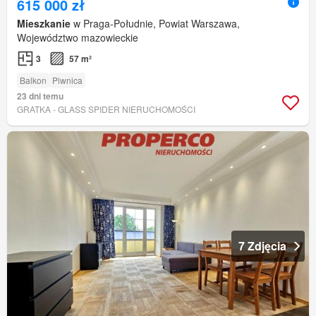
615 000 zł
Mieszkanie
w Praga-Południe, Powiat Warszawa,
Województwo mazowieckie
3
57 m²
Balkon
Piwnica
23 dni temu
GRATKA - GLASS SPIDER NIERUCHOMOŚCI
7 Zdjęcia