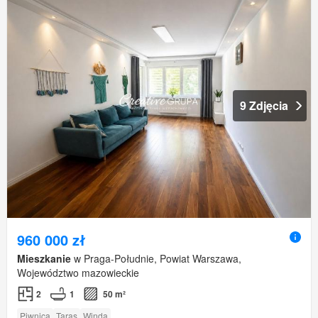
9 Zdjęcia
960 000 zł
Mieszkanie
w Praga-Południe, Powiat Warszawa,
Województwo mazowieckie
2
1
50 m²
Piwnica
Taras
Winda