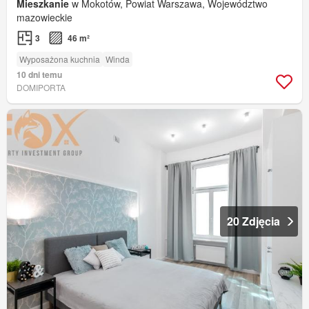
Mieszkanie
w Mokotów, Powiat Warszawa, Województwo
mazowieckie
3
46 m²
Wyposażona kuchnia
Winda
10 dni temu
DOMIPORTA
20 Zdjęcia