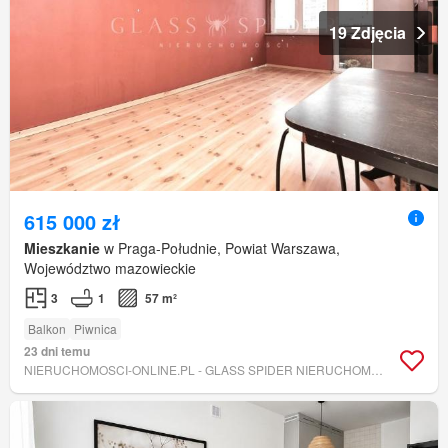
19 Zdjęcia
615 000 zł
Mieszkanie
w Praga-Południe, Powiat Warszawa,
Województwo mazowieckie
3
1
57 m²
Balkon
Piwnica
23 dni temu
NIERUCHOMOSCI-ONLINE.PL - GLASS SPIDER NIERUCHOMOŚCI