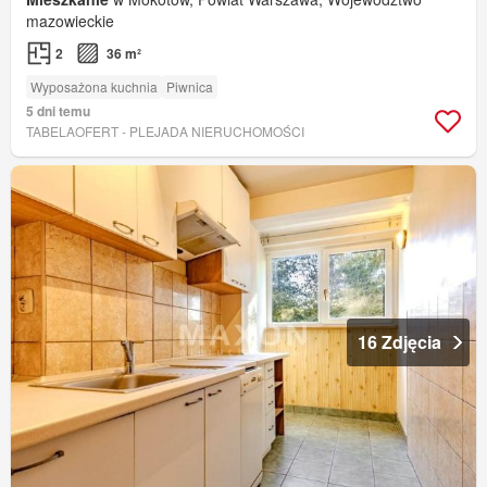
mazowieckie
2
36 m²
Wyposażona kuchnia
Piwnica
5 dni temu
TABELAOFERT - PLEJADA NIERUCHOMOŚCI
16 Zdjęcia