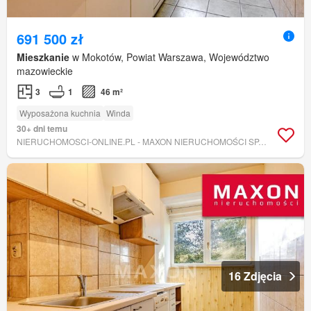
691 500 zł
Mieszkanie
w Mokotów, Powiat Warszawa, Województwo
mazowieckie
3
1
46 m²
Wyposażona kuchnia
Winda
30+ dni temu
NIERUCHOMOSCI-ONLINE.PL - MAXON NIERUCHOMOŚCI SP. Z O.O.
16 Zdjęcia