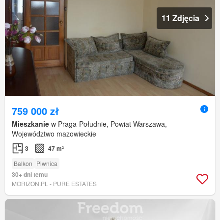
11 Zdjęcia
759 000 zł
Mieszkanie
w Praga-Południe, Powiat Warszawa,
Województwo mazowieckie
3
47 m²
Balkon
Piwnica
30+ dni temu
MORIZON.PL - PURE ESTATES