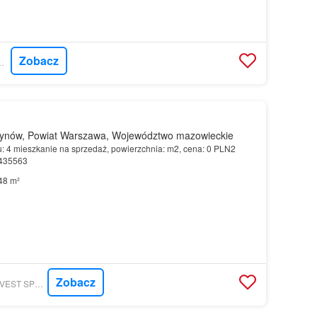
Zobacz
CORDIA POLSKA
ynów, Powiat Warszawa, Województwo mazowieckie
u: 4 mieszkanie na sprzedaż, powierzchnia: m2, cena: 0 PLN2
0435563
48 m²
Zobacz
MORIZON.PL - 5M INVEST SPÓŁKA Z OGRANICZONĄ ODPOWIEDZIALNOŚCIĄ