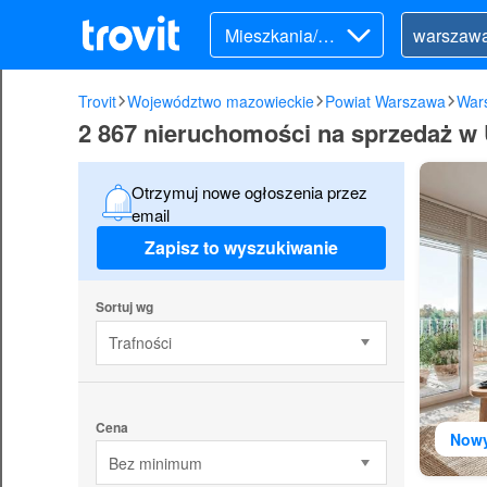
Mieszkania/Do
my (sprzedaż)
Trovit
Województwo mazowieckie
Powiat Warszawa
War
2 867 nieruchomości na sprzedaż w
Otrzymuj nowe ogłoszenia przez
email
Zapisz to wyszukiwanie
Sortuj wg
Trafności
Cena
Now
Bez minimum