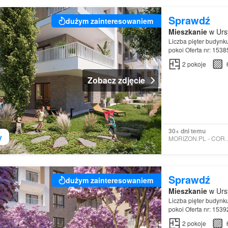
Sprawdź
dużym zainteresowaniem
Mieszkanie
w Urs
Liczba pięter budynk
pokoi Oferta nr: 153
2
pokoje
Zobacz zdjęcie
30+ dni temu
y
MORIZON.PL - 
Sprawdź
dużym zainteresowaniem
Mieszkanie
w Urs
Liczba pięter budynk
pokoi Oferta nr: 153
2
pokoje