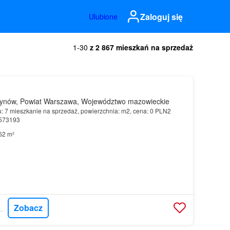
Zaloguj się
Ulubione
1-30
z 2 867 mieszkań na sprzedaż
ynów, Powiat Warszawa, Województwo mazowieckie
u: 7 mieszkanie na sprzedaż, powierzchnia: m2, cena: 0 PLN2
8573193
62 m²
Zobacz
CORDIA POLSKA