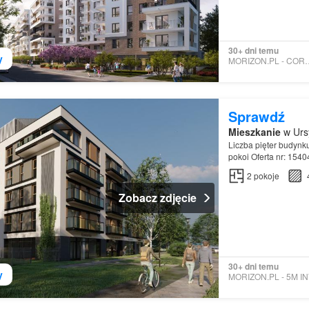
30+ dni temu
y
MORIZON.PL - 
Sprawdź
Mieszkanie
w Urs
Liczba pięter budynk
pokoi Oferta nr: 154
2
pokoje
Zobacz zdjęcie
30+ dni temu
y