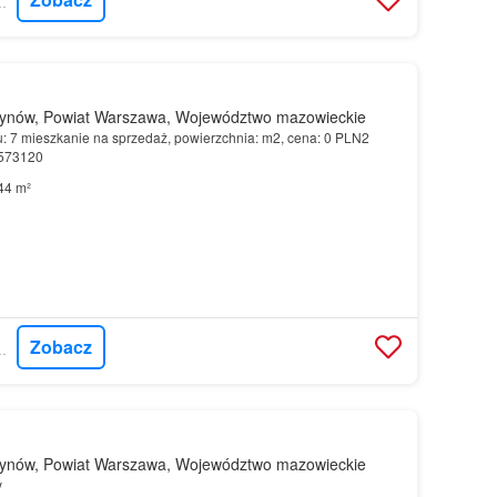
CORDIA POLSKA
ynów, Powiat Warszawa, Województwo mazowieckie
u: 7 mieszkanie na sprzedaż, powierzchnia: m2, cena: 0 PLN2
8573120
44 m²
Zobacz
CORDIA POLSKA
ynów, Powiat Warszawa, Województwo mazowieckie
y