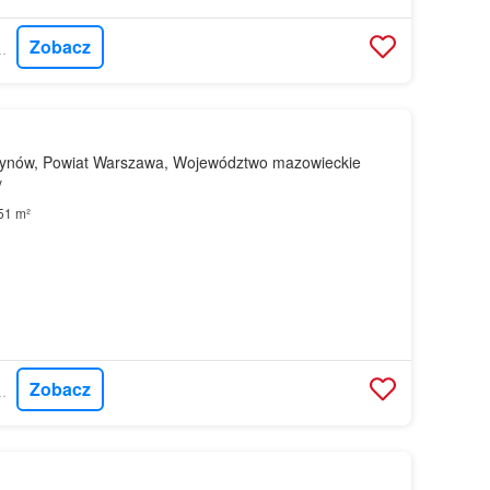
Zobacz
CORDIA POLSKA
ynów, Powiat Warszawa, Województwo mazowieckie
y
51 m²
Zobacz
CORDIA POLSKA