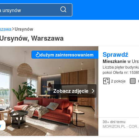
szawa
Ursynów
 Ursynów, Warszawa
Sprawdź
dużym zainteresowaniem
Mieszkanie
w Urs
Liczba pięter budynk
pokoi Oferta nr: 153
2
pokoje
Zobacz zdjęcie
30+ dni temu
y
MORIZON.PL - 