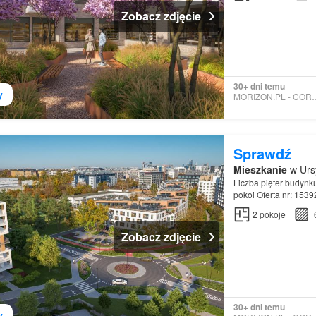
Zobacz zdjęcie
30+ dni temu
y
MORIZON.PL - 
Sprawdź
Mieszkanie
w Urs
Liczba pięter budynk
pokoi Oferta nr: 153
2
pokoje
Zobacz zdjęcie
30+ dni temu
y