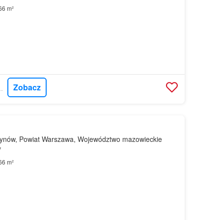
66 m²
Zobacz
CORDIA POLSKA
ynów, Powiat Warszawa, Województwo mazowieckie
y
66 m²