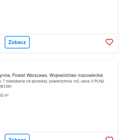
Zobacz
CORDIA POLSKA
ynów, Powiat Warszawa, Województwo mazowieckie
u: 7 mieszkanie na sprzedaż, powierzchnia: m2, cena: 0 PLN2
9281391
62 m²
Zobacz