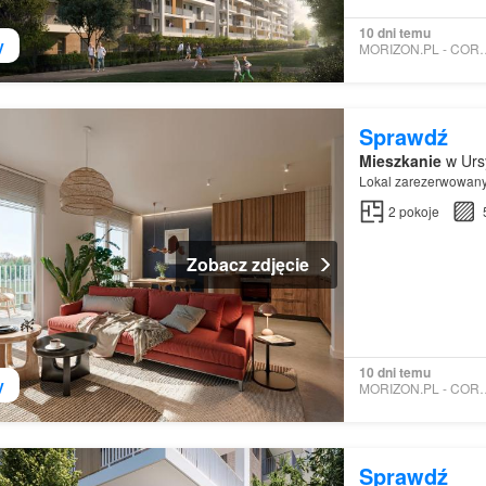
10 dni temu
y
MORIZON.PL - 
Sprawdź
Mieszkanie
w Urs
Lokal zarezerwowan
2
pokoje
Zobacz zdjęcie
10 dni temu
y
MORIZON.PL - 
Sprawdź