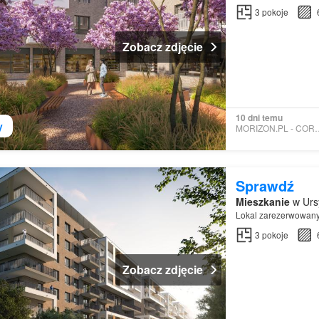
3
pokoje
Zobacz zdjęcie
10 dni temu
y
MORIZON.PL - 
Sprawdź
Mieszkanie
w Urs
Lokal zarezerwowan
3
pokoje
Zobacz zdjęcie