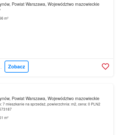
ynów, Powiat Warszawa, Województwo mazowieckie
y
66 m²
Zobacz
CORDIA POLSKA
ynów, Powiat Warszawa, Województwo mazowieckie
u: 7 mieszkanie na sprzedaż, powierzchnia: m2, cena: 0 PLN2
8573187
51 m²