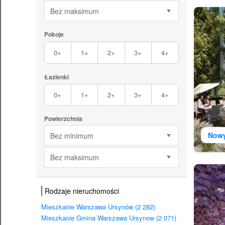
Bez maksimum
Pokoje
0+
1+
2+
3+
4+
Łazienki
0+
1+
2+
3+
4+
Powierzchnia
Now
Bez minimum
Bez maksimum
Rodzaje nieruchomości
Mieszkanie Warszawa Ursynów (2 282)
Mieszkanie Gmina Warszawa Ursynow (2 071)