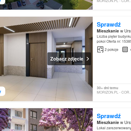
MORIZON.PL - 
Sprawdź
Mieszkanie
w Urs
Liczba pięter budynk
pokoi Oferta nr: 153
2
pokoje
Zobacz zdjęcie
30+ dni temu
y
MORIZON.PL - 
Sprawdź
Mieszkanie
w Urs
Lokal zarezerwowan