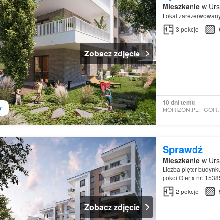
Mieszkanie
w Urs
Lokal zarezerwowan
3
pokoje
Zobacz zdjęcie
10 dni temu
y
MORIZON.PL - 
Sprawdź
Mieszkanie
w Urs
Liczba pięter budynk
pokoi Oferta nr: 153
2
pokoje
Zobacz zdjęcie