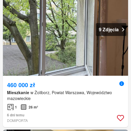
9 Zdjęcia
460 000 zł
Mieszkanie
w Żoliborz, Powiat Warszawa, Województwo
mazowieckie
1
26 m²
6 dni temu
DOMIPORTA