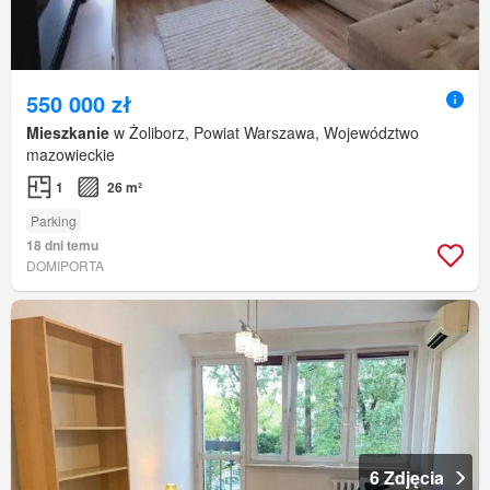
550 000 zł
Mieszkanie
w Żoliborz, Powiat Warszawa, Województwo
mazowieckie
1
26 m²
Parking
18 dni temu
DOMIPORTA
6 Zdjęcia