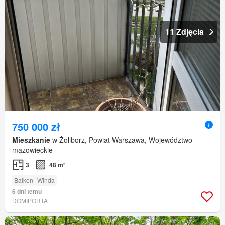
11 Zdjęcia
750 000 zł
Mieszkanie
w Żoliborz, Powiat Warszawa, Województwo
mazowieckie
3
48 m²
Balkon
Winda
6 dni temu
DOMIPORTA