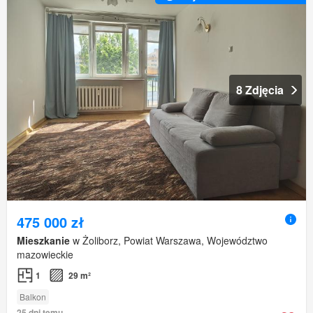
8 Zdjęcia
475 000 zł
Mieszkanie
w Żoliborz, Powiat Warszawa, Województwo
mazowieckie
1
29 m²
Balkon
25 dni temu