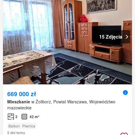
15 Zdjęcia
669 000 zł
Mieszkanie
w Żoliborz, Powiat Warszawa, Województwo
mazowieckie
2
42 m²
Balkon
Piwnica
5 dni temu