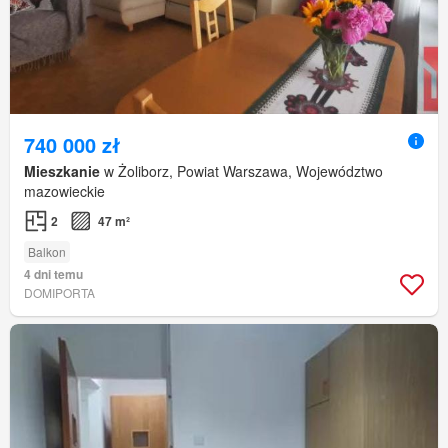
740 000 zł
Mieszkanie
w Żoliborz, Powiat Warszawa, Województwo
mazowieckie
2
47 m²
Balkon
4 dni temu
DOMIPORTA