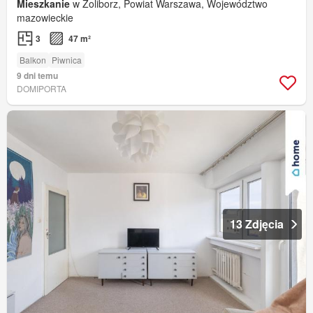
Mieszkanie
w Żoliborz, Powiat Warszawa, Województwo
mazowieckie
3
47 m²
Balkon
Piwnica
9 dni temu
DOMIPORTA
13 Zdjęcia