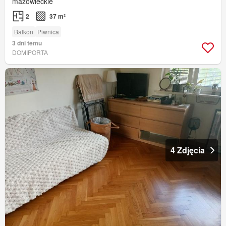
mazowieckie
2
37 m²
Balkon
Piwnica
3 dni temu
DOMIPORTA
4 Zdjęcia