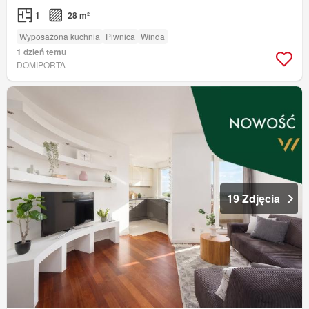
1
28 m²
Wyposażona kuchnia
Piwnica
Winda
1 dzień temu
DOMIPORTA
19 Zdjęcia