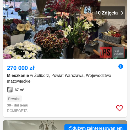
10 Zdjęcia
270 000 zł
Mieszkanie
w Żoliborz, Powiat Warszawa, Województwo
mazowieckie
87 m²
Piwnica
30+ dni temu
DOMIPORTA
dużym zainteresowaniem