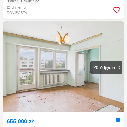
Balkon
Dziedziniec
25 dni temu
DOMIPORTA
20 Zdjęcia
655 000 zł