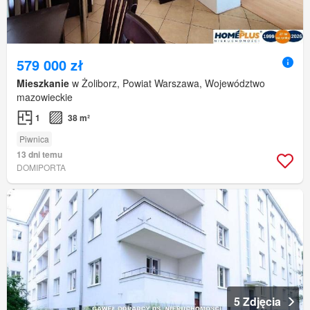
579 000 zł
Mieszkanie
w Żoliborz, Powiat Warszawa, Województwo
mazowieckie
1
38 m²
Piwnica
13 dni temu
DOMIPORTA
5 Zdjęcia