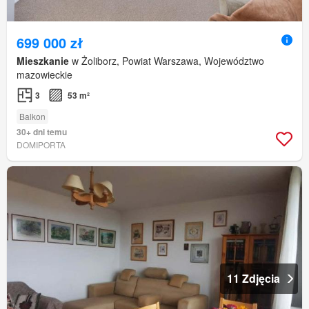
699 000 zł
Mieszkanie
w Żoliborz, Powiat Warszawa, Województwo
mazowieckie
3
53 m²
Balkon
30+ dni temu
DOMIPORTA
11 Zdjęcia