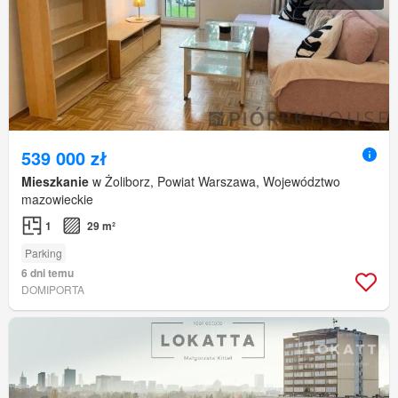
539 000 zł
Mieszkanie
w Żoliborz, Powiat Warszawa, Województwo
mazowieckie
1
29 m²
Parking
6 dni temu
DOMIPORTA