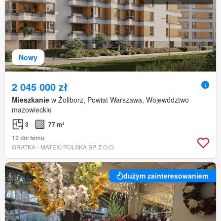
Nowy
2 045 000 zł
Mieszkanie
w Żoliborz, Powiat Warszawa, Województwo
mazowieckie
3
77 m²
12 dni temu
GRATKA - MATEXI POLSKA SP. Z O.O.
dużym zainteresowaniem