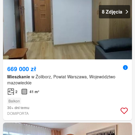
8 Zdjęcia
669 000 zł
Mieszkanie
w Żoliborz, Powiat Warszawa, Województwo
mazowieckie
2
41 m²
Balkon
30+ dni temu
DOMIPORTA