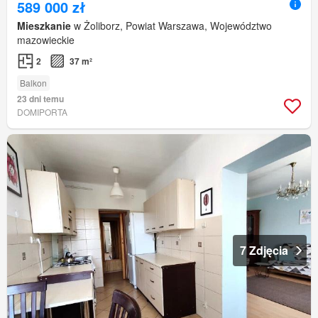
589 000 zł
Mieszkanie
w Żoliborz, Powiat Warszawa, Województwo
mazowieckie
2
37 m²
Balkon
23 dni temu
DOMIPORTA
7 Zdjęcia