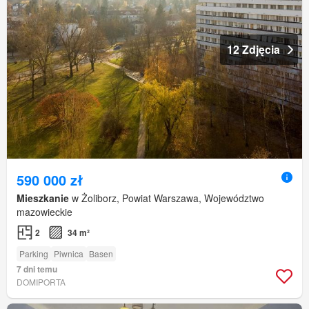
12 Zdjęcia
590 000 zł
Mieszkanie
w Żoliborz, Powiat Warszawa, Województwo
mazowieckie
2
34 m²
Parking
Piwnica
Basen
7 dni temu
DOMIPORTA