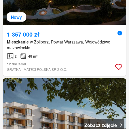
Nowy
1 357 000 zł
Mieszkanie
w Żoliborz, Powiat Warszawa, Województwo
mazowieckie
2
48 m²
12 dni temu
GRATKA - MATEXI POLSKA SP. Z O.O.
Zobacz zdjęcie