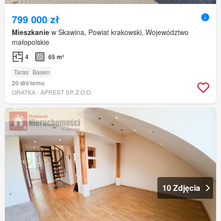
799 000 zł
Mieszkanie
w Skawina, Powiat krakowski, Województwo
małopolskie
4
65 m²
Taras
Basen
20 dni temu
GRATKA - APREST SP. Z.O.O
10 Zdjęcia