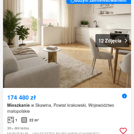
12 Zdjęcia
174 480 zł
Mieszkanie
w Skawina, Powiat krakowski, Województwo
małopolskie
1
22 m²
30+ dni temu
MORIZON.PL - UNI ESTATES BIURO NIERUCHOMOŚCI