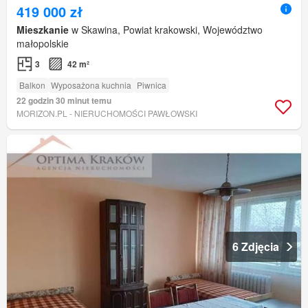
419 000 zł
Mieszkanie
w Skawina, Powiat krakowski, Województwo
małopolskie
3
42 m²
Balkon
Wyposażona kuchnia
Piwnica
22 godzin 30 minut temu
MORIZON.PL - NIERUCHOMOŚCI PAWŁOWSKI
6 Zdjęcia