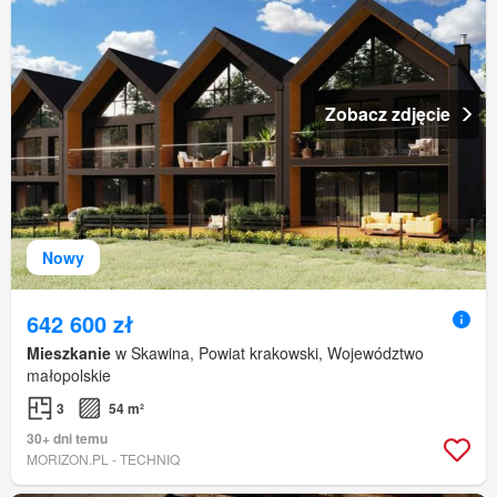
Zobacz zdjęcie
Nowy
642 600 zł
Mieszkanie
w Skawina, Powiat krakowski, Województwo
małopolskie
3
54 m²
30+ dni temu
MORIZON.PL - TECHNIQ