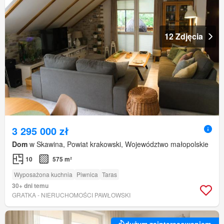
12 Zdjęcia
3 295 000 zł
Dom
w Skawina, Powiat krakowski, Województwo małopolskie
10
575 m²
Wyposażona kuchnia
Piwnica
Taras
30+ dni temu
GRATKA - NIERUCHOMOŚCI PAWŁOWSKI
dużym zainteresowaniem