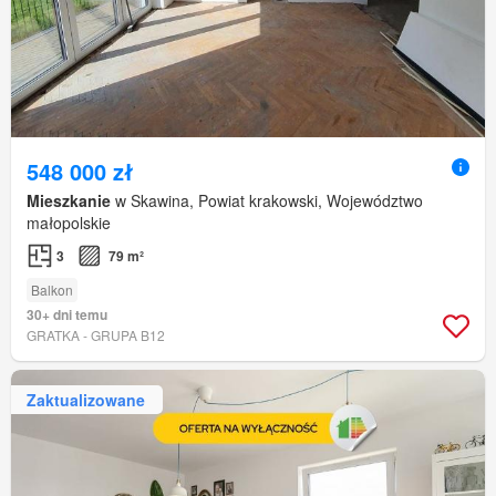
548 000 zł
Mieszkanie
w Skawina, Powiat krakowski, Województwo
małopolskie
3
79 m²
Balkon
30+ dni temu
GRATKA - GRUPA B12
Zaktualizowane