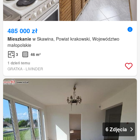
485 000 zł
Mieszkanie
w Skawina, Powiat krakowski, Województwo
małopolskie
3
46 m²
1 dzień temu
GRATKA - LIVINDER
6 Zdjęcia