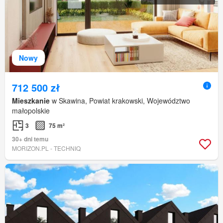
Nowy
712 500 zł
Mieszkanie
w Skawina, Powiat krakowski, Województwo
małopolskie
3
75 m²
30+ dni temu
MORIZON.PL - TECHNIQ