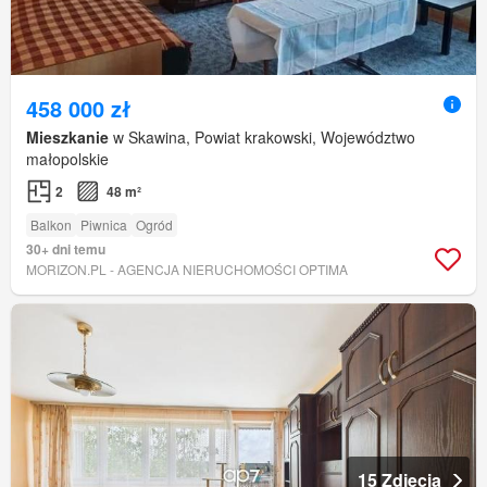
458 000 zł
Mieszkanie
w Skawina, Powiat krakowski, Województwo
małopolskie
2
48 m²
Balkon
Piwnica
Ogród
30+ dni temu
MORIZON.PL - AGENCJA NIERUCHOMOŚCI OPTIMA
15 Zdjęcia