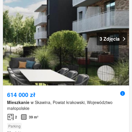
3 Zdjęcia
614 000 zł
Mieszkanie
w Skawina, Powiat krakowski, Województwo
małopolskie
2
39 m²
Parking