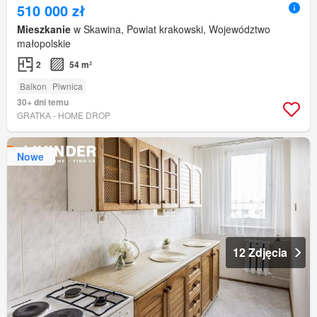
510 000 zł
Mieszkanie
w Skawina, Powiat krakowski, Województwo
małopolskie
2
54 m²
Balkon
Piwnica
30+ dni temu
GRATKA - HOME DROP
Nowe
12 Zdjęcia