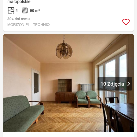
małopolskie
4
90 m²
30+ dni temu
MORIZON.PL - TECHNIQ
10 Zdjęcia