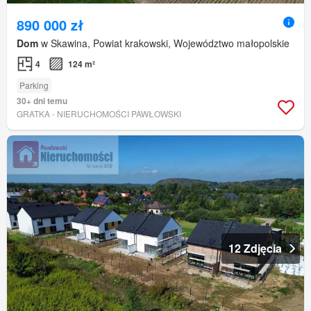
890 000 zł
Dom
w Skawina, Powiat krakowski, Województwo małopolskie
4
124 m²
Parking
30+ dni temu
GRATKA - NIERUCHOMOŚCI PAWŁOWSKI
12 Zdjęcia