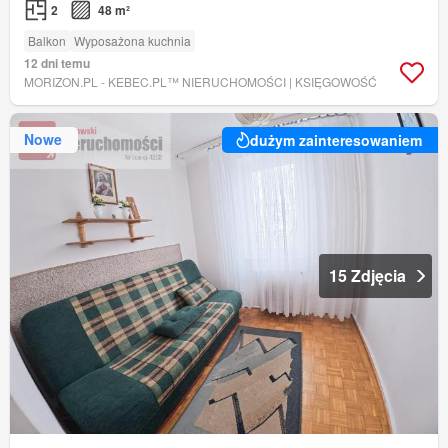
2
48 m²
Balkon
Wyposażona kuchnia
12 dni temu
MORIZON.PL - KEBEC.PL™ NIERUCHOMOŚCI | KSIĘGOWOŚĆ
Nowe
dużym zainteresowaniem
15 Zdjęcia