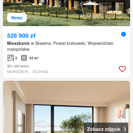
Nowy
528 900 zł
Mieszkanie
w Skawina, Powiat krakowski, Województwo
małopolskie
2
43 m²
30+ dni temu
MORIZON.PL - TECHNIQ
Zobacz zdjęcie