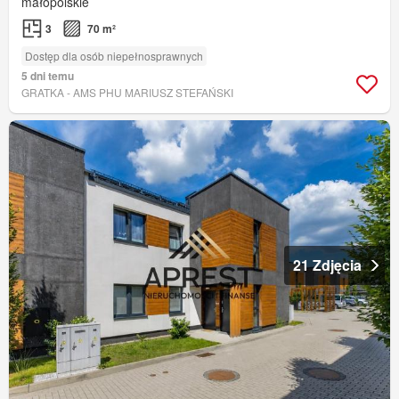
małopolskie
3
70 m²
Dostęp dla osób niepełnosprawnych
5 dni temu
GRATKA - AMS PHU MARIUSZ STEFAŃSKI
21 Zdjęcia