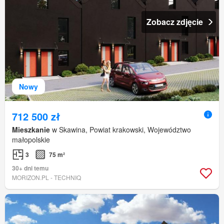
Zobacz zdjęcie
Nowy
712 500 zł
Mieszkanie
w Skawina, Powiat krakowski, Województwo
małopolskie
3
75 m²
30+ dni temu
MORIZON.PL - TECHNIQ