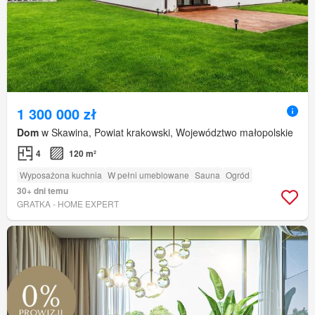
1 300 000 zł
Dom
w Skawina, Powiat krakowski, Województwo małopolskie
4
120 m²
Wyposażona kuchnia
W pełni umeblowane
Sauna
Ogród
30+ dni temu
GRATKA - HOME EXPERT