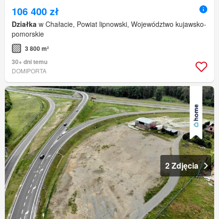
106 400 zł
Działka
w Chałacie, Powiat lipnowski, Województwo kujawsko-
pomorskie
3 800 m²
30+ dni temu
DOMIPORTA
2 Zdjęcia