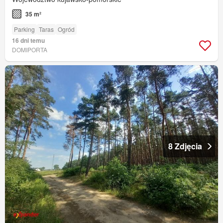
35 m²
Parking
Taras
Ogród
16 dni temu
DOMIPORTA
8 Zdjęcia