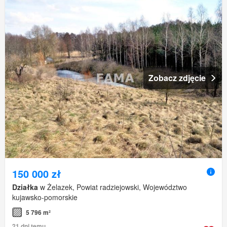
Zobacz zdjęcie
150 000 zł
Działka
w Żelazek, Powiat radziejowski, Województwo
kujawsko-pomorskie
5 796 m²
21 dni temu