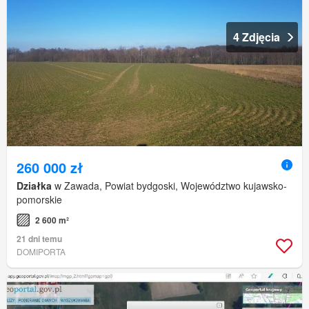
4 Zdjęcia
260 000 zł
Działka
w Zawada, Powiat bydgoski, Województwo kujawsko-
pomorskie
2 600 m²
21 dni temu
DOMIPORTA