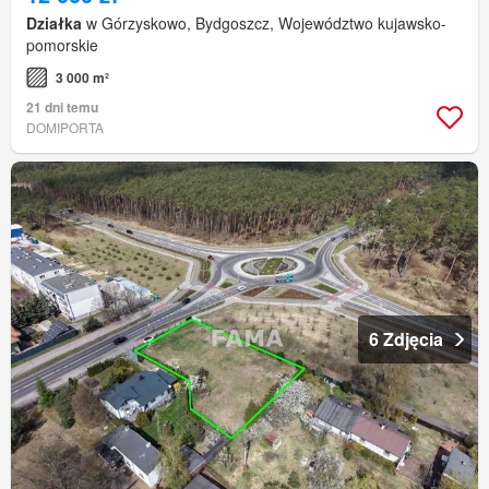
Działka
w Górzyskowo, Bydgoszcz, Województwo kujawsko-
pomorskie
3 000 m²
21 dni temu
DOMIPORTA
6 Zdjęcia