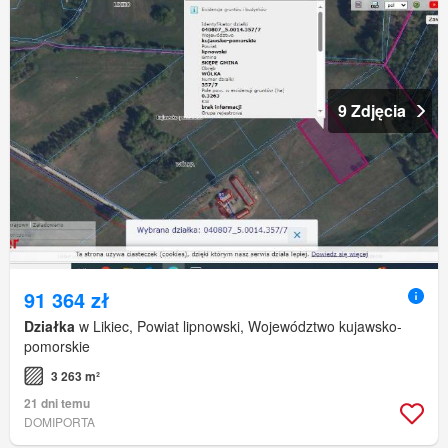
9 Zdjęcia
91 364 zł
Działka
w Likiec, Powiat lipnowski, Województwo kujawsko-
pomorskie
3 263 m²
21 dni temu
DOMIPORTA