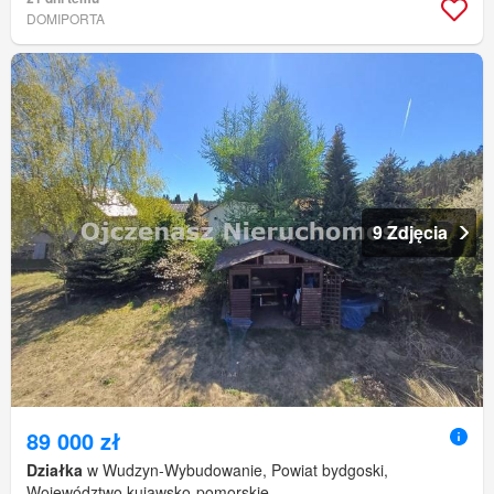
DOMIPORTA
9 Zdjęcia
89 000 zł
Działka
w Wudzyn-Wybudowanie, Powiat bydgoski,
Województwo kujawsko-pomorskie