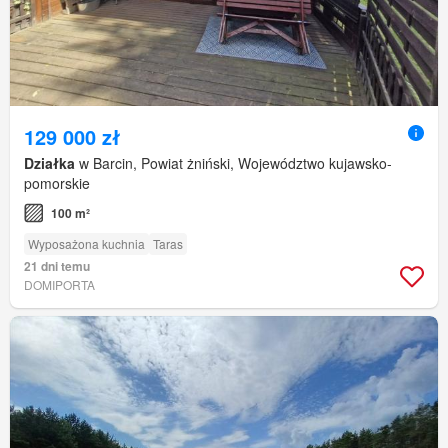
129 000 zł
Działka
w Barcin, Powiat żniński, Województwo kujawsko-
pomorskie
100 m²
Wyposażona kuchnia
Taras
21 dni temu
DOMIPORTA