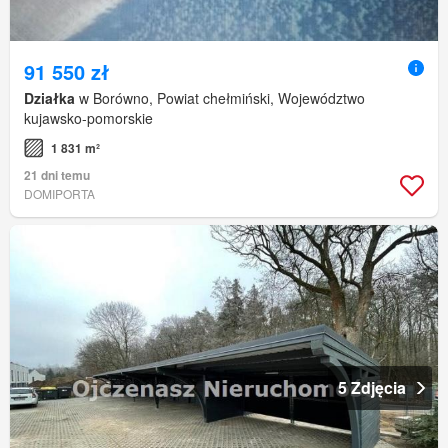
91 550 zł
Działka
w Borówno, Powiat chełmiński, Województwo
kujawsko-pomorskie
1 831 m²
21 dni temu
DOMIPORTA
5 Zdjęcia