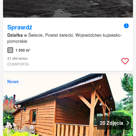
Sprawdź
Działka
w Świecie, Powiat świecki, Województwo kujawsko-
pomorskie
1 500 m²
21 dni temu
DOMIPORTA
Nowe
20 Zdjęcia