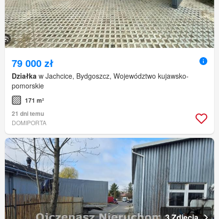
79 000 zł
Działka
w Jachcice, Bydgoszcz, Województwo kujawsko-
pomorskie
171 m²
21 dni temu
DOMIPORTA
3 Zdjęcia