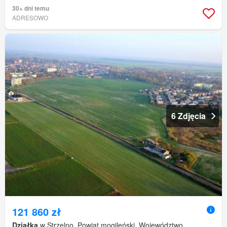
30+ dni temu
ADRESOWO
6 Zdjęcia
121 860 zł
Działka
w Strzelno, Powiat mogileński, Województwo