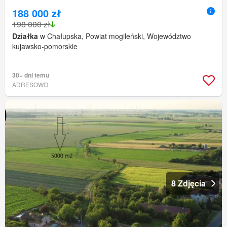
188 000 zł
198 000 zł
Działka
w Chałupska, Powiat mogileński, Województwo
kujawsko-pomorskie
30+ dni temu
ADRESOWO
8 Zdjęcia