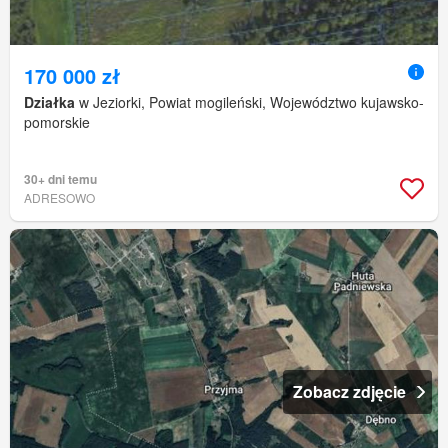
170 000 zł
Działka
w Jeziorki, Powiat mogileński, Województwo kujawsko-
pomorskie
30+ dni temu
ADRESOWO
Zobacz zdjęcie