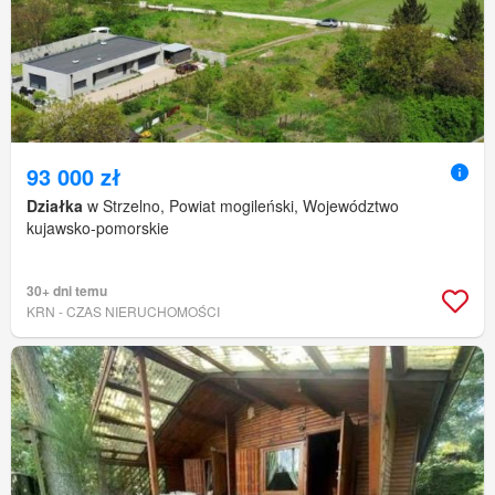
93 000 zł
Działka
w Strzelno, Powiat mogileński, Województwo
kujawsko-pomorskie
30+ dni temu
KRN - CZAS NIERUCHOMOŚCI