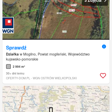
3 Zdjęcia
Sprawdź
Działka
w Mogilno, Powiat mogileński, Województwo
kujawsko-pomorskie
2 994 m²
30+ dni temu
OFERTY-DOM.PL - WGN OSTRÓW WIELKOPOLSKI