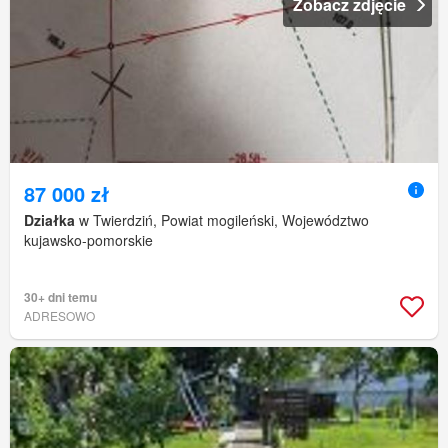
Zobacz zdjęcie
87 000 zł
Działka
w Twierdziń, Powiat mogileński, Województwo
kujawsko-pomorskie
30+ dni temu
ADRESOWO