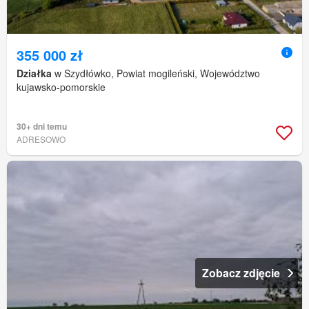
355 000 zł
Działka
w Szydłówko, Powiat mogileński, Województwo
kujawsko-pomorskie
30+ dni temu
ADRESOWO
Zobacz zdjęcie