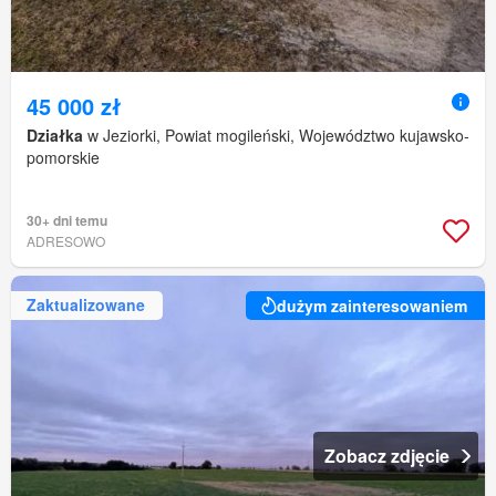
45 000 zł
Działka
w Jeziorki, Powiat mogileński, Województwo kujawsko-
pomorskie
30+ dni temu
ADRESOWO
Zaktualizowane
dużym zainteresowaniem
Zobacz zdjęcie