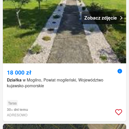
Zobacz zdjęcie
18 000 zł
Działka
w Mogilno, Powiat mogileński, Województwo
kujawsko-pomorskie
Taras
30+ dni temu
ADRESOWO