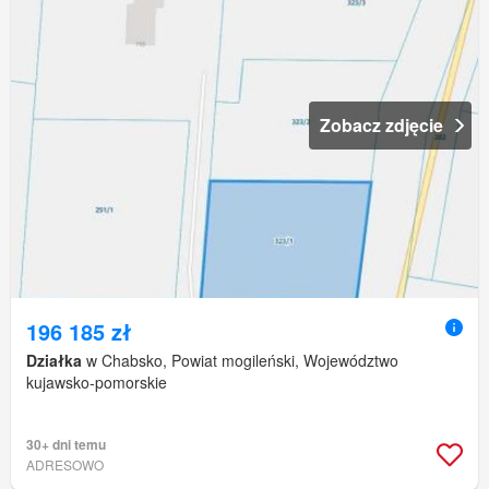
Zobacz zdjęcie
196 185 zł
Działka
w Chabsko, Powiat mogileński, Województwo
kujawsko-pomorskie
30+ dni temu
ADRESOWO