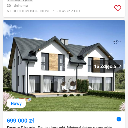
30+ dni temu
NIERUCHOMOSCI-ONLINE.PL - MW SP. Z O.O.
16 Zdjęcia
Nowy
699 000 zł
Dom
w Pikarnia, Powiat kartuski, Województwo pomorskie