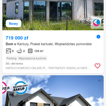
Nowy
719 000 zł
Dom
w Kartuzy, Powiat kartuski, Województwo pomorskie
5
2
124 m²
Parking
Wyposażona kuchnia
30+ dni temu
NIERUCHOMOSCI-ONLINE.PL - PARTNERZY AGENCJA NIERUCHOMOŚCI