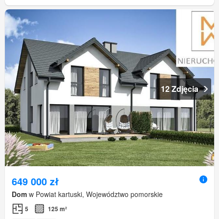
12 Zdjęcia
649 000 zł
Dom
w Powiat kartuski, Województwo pomorskie
5
125 m²