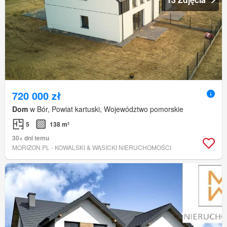
720 000 zł
Dom
w Bór, Powiat kartuski, Województwo pomorskie
5
138 m²
30+ dni temu
MORIZON.PL - KOWALSKI & WĄSICKI NIERUCHOMOŚCI