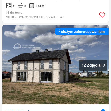
5
2
173 m²
11 dni temu
NIERUCHOMOSCI-ONLINE.PL - ARTFLAT
dużym zainteresowaniem
12 Zdjęcia