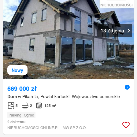
13 Zdjęcia
Nowy
669 000 zł
Dom
w Pikarnia, Powiat kartuski, Województwo pomorskie
5
2
125 m²
Parking
Ogród
2 dni temu
NIERUCHOMOSCI-ONLINE.PL - MW SP. Z O.O.