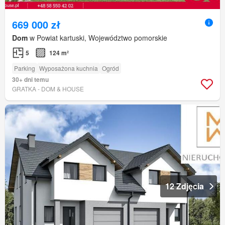
669 000 zł
Dom
w Powiat kartuski, Województwo pomorskie
5
124 m²
Parking
Wyposażona kuchnia
Ogród
30+ dni temu
GRATKA - DOM & HOUSE
12 Zdjęcia