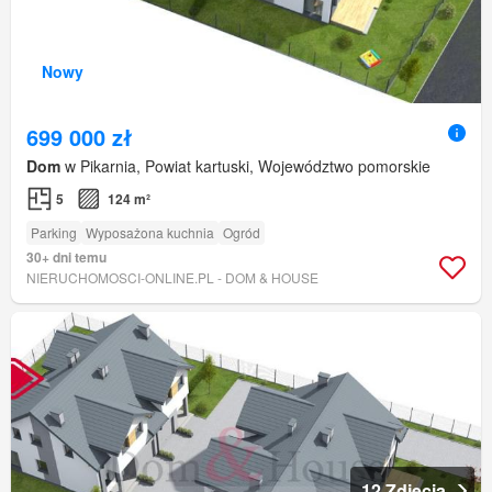
Nowy
699 000 zł
Dom
w Pikarnia, Powiat kartuski, Województwo pomorskie
5
124 m²
Parking
Wyposażona kuchnia
Ogród
30+ dni temu
NIERUCHOMOSCI-ONLINE.PL - DOM & HOUSE
12 Zdjęcia