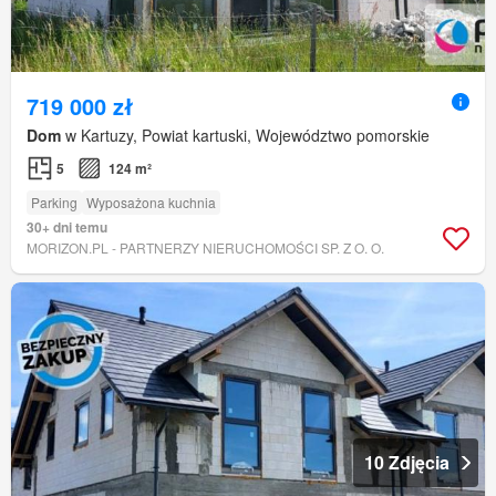
719 000 zł
Dom
w Kartuzy, Powiat kartuski, Województwo pomorskie
5
124 m²
Parking
Wyposażona kuchnia
30+ dni temu
MORIZON.PL - PARTNERZY NIERUCHOMOŚCI SP. Z O. O.
10 Zdjęcia