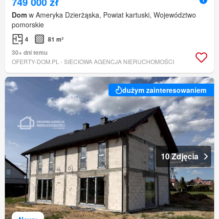
749 000 zł
Dom
w Ameryka Dzierżąska, Powiat kartuski, Województwo
pomorskie
4
81 m²
30+ dni temu
OFERTY-DOM.PL - SIECIOWA AGENCJA NIERUCHOMOŚCI
dużym zainteresowaniem
10 Zdjęcia