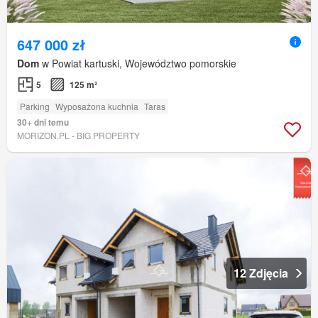
647 000 zł
Dom
w Powiat kartuski, Województwo pomorskie
5
125 m²
Parking
Wyposażona kuchnia
Taras
30+ dni temu
MORIZON.PL - BIG PROPERTY
12 Zdjęcia