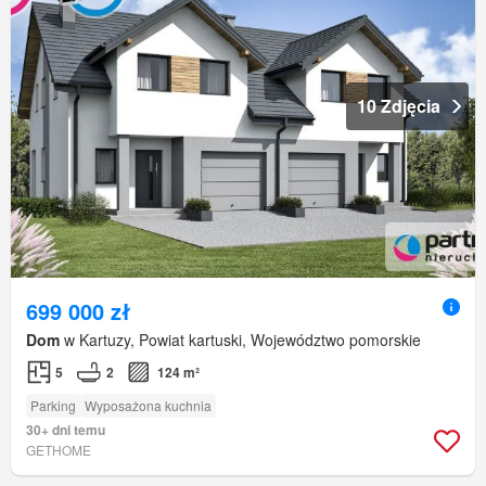
10 Zdjęcia
699 000 zł
Dom
w Kartuzy, Powiat kartuski, Województwo pomorskie
5
2
124 m²
Parking
Wyposażona kuchnia
30+ dni temu
GETHOME