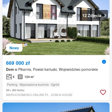
12 Zdjęcia
Nowy
669 000 zł
Dom
w Pikarnia, Powiat kartuski, Województwo pomorskie
5
124 m²
Parking
Wyposażona kuchnia
Ogród
30+ dni temu
NIERUCHOMOSCI-ONLINE.PL - DOM & HOUSE