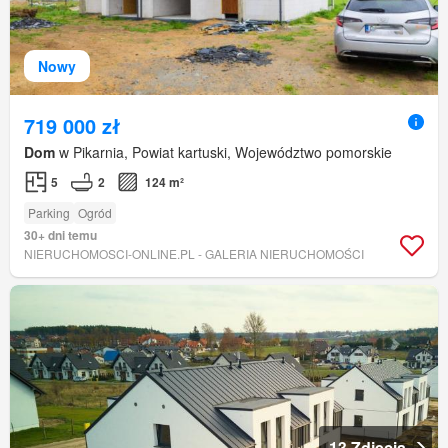
Nowy
719 000 zł
Dom
w Pikarnia, Powiat kartuski, Województwo pomorskie
5
2
124 m²
Parking
Ogród
30+ dni temu
NIERUCHOMOSCI-ONLINE.PL - GALERIA NIERUCHOMOŚCI
13 Zdjęcia