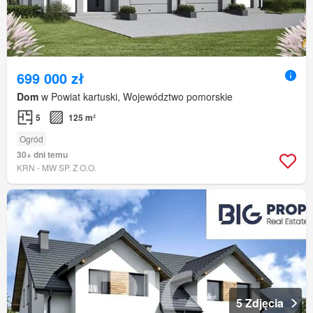
699 000 zł
Dom
w Powiat kartuski, Województwo pomorskie
5
125 m²
Ogród
30+ dni temu
KRN - MW SP. Z O.O.
5 Zdjęcia