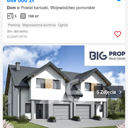
Dom
w Powiat kartuski, Województwo pomorskie
5
168 m²
Parking
Wyposażona kuchnia
Ogród
30+ dni temu
DOMIPORTA
5 Zdjęcia