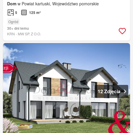
Dom
w Powiat kartuski, Województwo pomorskie
5
125 m²
Ogród
30+ dni temu
KRN - MW SP. Z O.O.
12 Zdjęcia