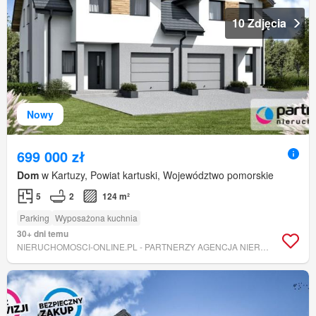
10 Zdjęcia
Nowy
699 000 zł
Dom
w Kartuzy, Powiat kartuski, Województwo pomorskie
5
2
124 m²
Parking
Wyposażona kuchnia
30+ dni temu
NIERUCHOMOSCI-ONLINE.PL - PARTNERZY AGENCJA NIERUCHOMOŚCI