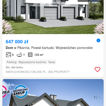
647 000 zł
Dom
w Pikarnia, Powiat kartuski, Województwo pomorskie
5
1
125 m²
Parking
Wyposażona kuchnia
Taras
30+ dni temu
NIERUCHOMOSCI-ONLINE.PL - BIG PROPERTY