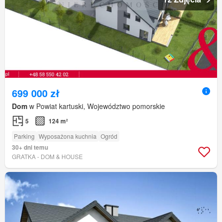
699 000 zł
Dom
w Powiat kartuski, Województwo pomorskie
5
124 m²
Parking
Wyposażona kuchnia
Ogród
30+ dni temu
GRATKA - DOM & HOUSE