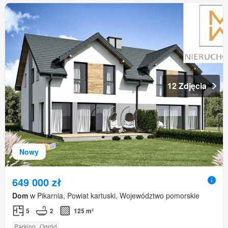
12 Zdjęcia
Nowy
649 000 zł
Dom
w Pikarnia, Powiat kartuski, Województwo pomorskie
5
2
125 m²
Parking
Ogród