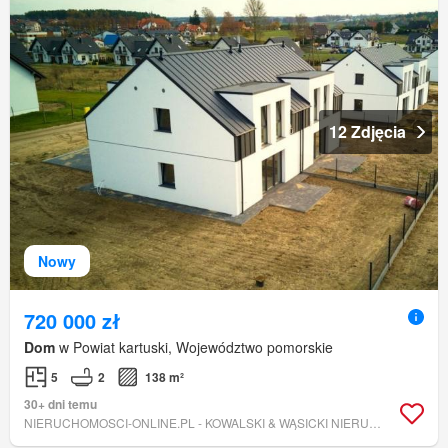
12 Zdjęcia
Nowy
720 000 zł
Dom
w Powiat kartuski, Województwo pomorskie
5
2
138 m²
30+ dni temu
NIERUCHOMOSCI-ONLINE.PL - KOWALSKI & WĄSICKI NIERUCHOMOŚCI