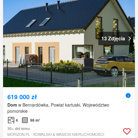
13 Zdjęcia
619 000 zł
Dom
w Bernardówka, Powiat kartuski, Województwo
pomorskie
4
96 m²
30+ dni temu
MORIZON.PL - KOWALSKI & WĄSICKI NIERUCHOMOŚCI