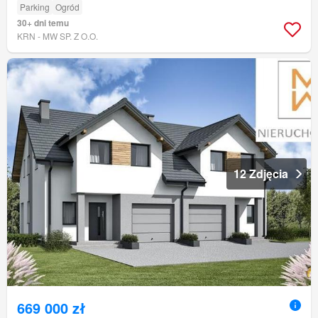
Parking
Ogród
30+ dni temu
KRN - MW SP. Z O.O.
12 Zdjęcia
669 000 zł