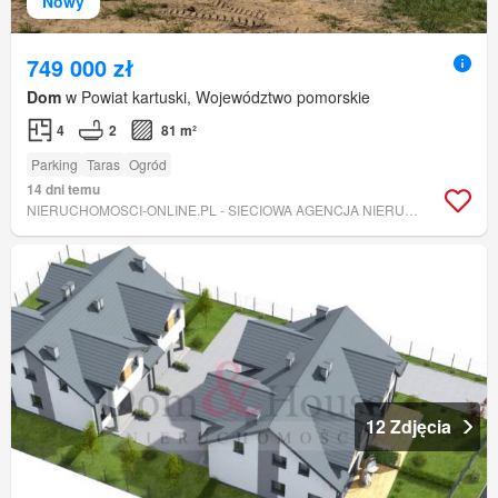
Nowy
749 000 zł
Dom
w Powiat kartuski, Województwo pomorskie
4
2
81 m²
Parking
Taras
Ogród
14 dni temu
NIERUCHOMOSCI-ONLINE.PL - SIECIOWA AGENCJA NIERUCHOMOŚCI
12 Zdjęcia