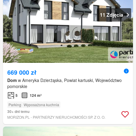
11 Zdjęcia
669 000 zł
Dom
w Ameryka Dzierżąska, Powiat kartuski, Województwo
pomorskie
5
124 m²
Parking
Wyposażona kuchnia
30+ dni temu
MORIZON.PL - PARTNERZY NIERUCHOMOŚCI SP. Z O. O.