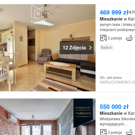
469 999 zł
47
Mieszkanie
w Kart
samym lesie i blisko 
miejscami postojowy
Mieszkanie
LOKALI
2
pokoje
12 Zdjęcia
Balkon
30+ dni temu
550 000 zł
Mieszkanie
w Kart
Władysława Sikorskie
wymagających…
3
pokoje