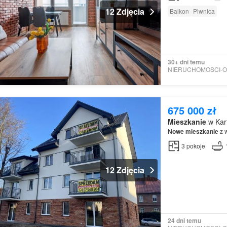
12 Zdjęcia
Balkon
Piwnica
30+ dni temu
675 000 zł
Mieszkanie
w Kart
Nowe
mieszkanie
z w
3
pokoje
12 Zdjęcia
24 dni temu