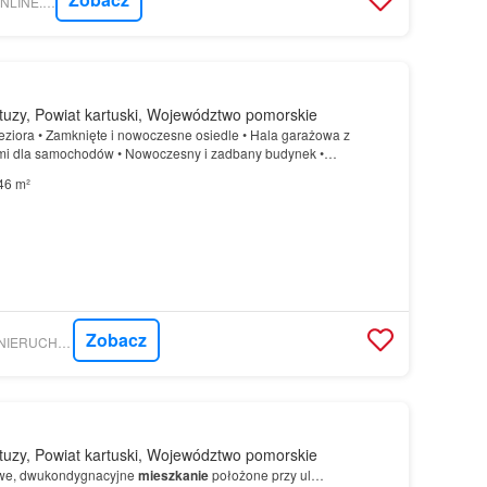
NIERUCHOMOSCI-ONLINE.PL - EURO SPEED
uzy, Powiat kartuski, Województwo pomorskie
jeziora • Zamknięte i nowoczesne osiedle • Hala garażowa z
mi dla samochodów • Nowoczesny i zadbany budynek •
ZACJA
Mieszkanie
znajduje się na nowoczesnym i prestiżowym…
46 m²
Zobacz
GRATKA - MAGURA NIERUCHOMOŚCI MIROSŁAW USZKIEWICZ
uzy, Powiat kartuski, Województwo pomorskie
owe, dwukondygnacyjne
mieszkanie
położone przy ul…