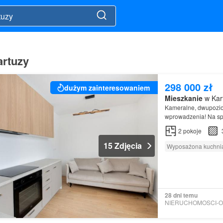
artuzy
298 000 zł
dużym zainteresowaniem
Mieszkanie
w Kart
Kameralne, dwupoz
wprowadzenia! Na s
parterze kameralneg
2
pokoje
15 Zdjęcia
Wyposażona kuchni
28 dni temu