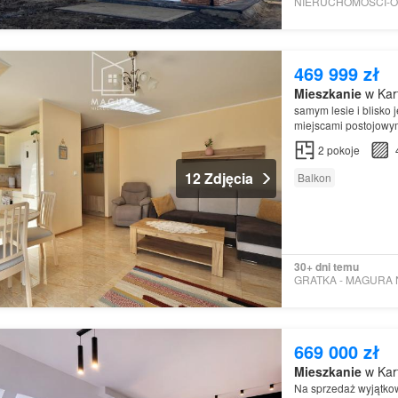
469 999 zł
Mieszkanie
w Kart
samym lesie i blisko 
miejscami postojowy
Mieszkanie
LOKALI
2
pokoje
12 Zdjęcia
Balkon
30+ dni temu
669 000 zł
Mieszkanie
w Kart
Na sprzedaż wyjątk