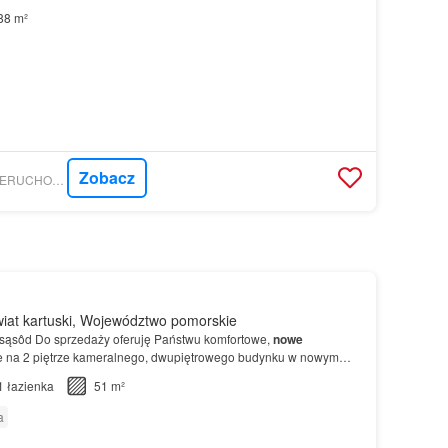
88 m²
Zobacz
GRATKA - LIDER - NIERUCHOMOŚCI NA KASZUBACH PRZEMYSŁAW PTACH
iat kartuski, Województwo pomorskie
 sąsôd Do sprzedaży oferuję Państwu komfortowe,
nowe
 na 2 piętrze kameralnego, dwupiętrowego budynku w nowym
kterystyka mieszkania… Prezentowane
mieszkanie
to nowoczes…
1
łazienka
51 m²
a