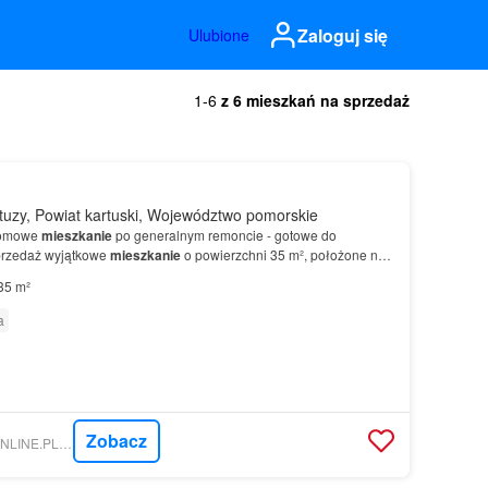
Zaloguj się
Ulubione
1-6
z 6 mieszkań na sprzedaż
uzy, Powiat kartuski, Województwo pomorskie
iomowe
mieszkanie
po generalnym remoncie - gotowe do
przedaż wyjątkowe
mieszkanie
o powierzchni 35 m², położone na
o, dwupiętrowego budynku.…
35 m²
a
Zobacz
NIERUCHOMOSCI-ONLINE.PL - NIERUCHOMOŚCI LABUDA