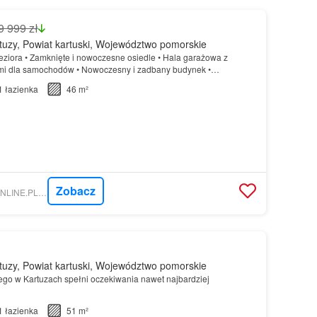
9 999 zł
uzy, Powiat kartuski, Województwo pomorskie
jeziora • Zamknięte i nowoczesne osiedle • Hala garażowa z
mi dla samochodów • Nowoczesny i zadbany budynek •
ZACJA
Mieszkanie
znajduje się na nowoczesnym i prestiżowym…
1
łazienka
46 m²
Zobacz
NIERUCHOMOSCI-ONLINE.PL - MAGURA NIERUCHOMOŚCI
uzy, Powiat kartuski, Województwo pomorskie
go w Kartuzach spełni oczekiwania nawet najbardziej
1
łazienka
51 m²