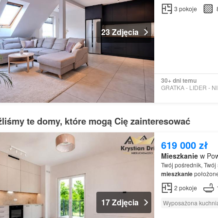
3
pokoje
23 Zdjęcia
30+ dni temu
źliśmy te domy, które mogą Cię zainteresować
619 000 zł
Mieszkanie
w Pow
Twój pośrednik, Twój
mieszkanie
położone
budownictwie Chara
2
pokoje
17 Zdjęcia
Wyposażona kuchni