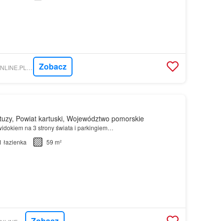
Zobacz
NIERUCHOMOSCI-ONLINE.PL - ESTATIC NIERUCHOMOŚCI
uzy, Powiat kartuski, Województwo pomorskie
idokiem na 3 strony świata i parkingiem…
1
łazienka
59 m²
Zobacz