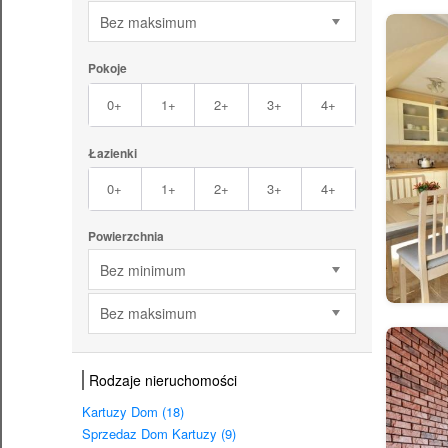
Bez maksimum
Pokoje
0+
1+
2+
3+
4+
Łazienki
0+
1+
2+
3+
4+
Powierzchnia
Bez minimum
Bez maksimum
Rodzaje nieruchomości
Kartuzy Dom (18)
Sprzedaz Dom Kartuzy (9)