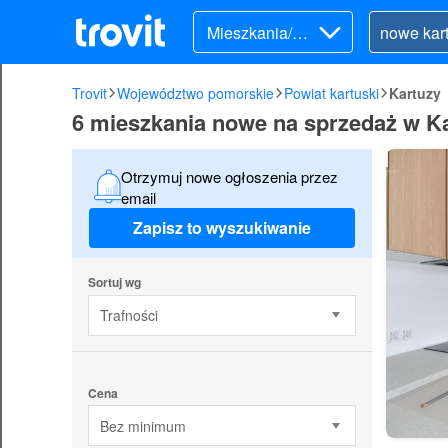
Mieszkania/Do
my (sprzedaż)
Trovit
Województwo pomorskie
Powiat kartuski
Kartuzy
6 mieszkania nowe na sprzedaż w K
Otrzymuj nowe ogłoszenia przez
email
Zapisz to wyszukiwanie
Sortuj wg
Trafności
Cena
Bez minimum