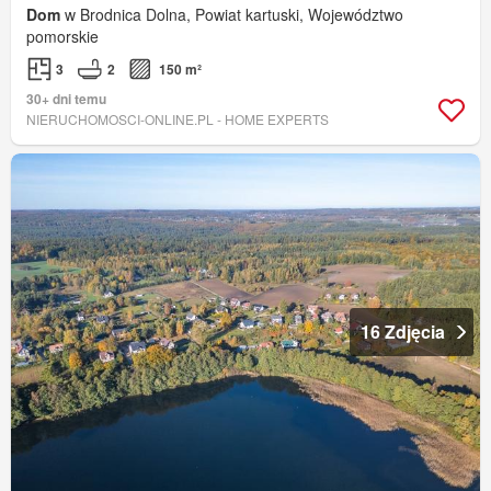
Dom
w Brodnica Dolna, Powiat kartuski, Województwo
pomorskie
3
2
150 m²
30+ dni temu
NIERUCHOMOSCI-ONLINE.PL - HOME EXPERTS
16 Zdjęcia