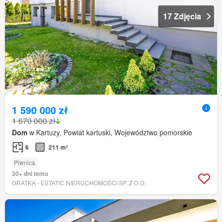
17 Zdjęcia
1 590 000 zł
1 670 000 zł
Dom
w Kartuzy, Powiat kartuski, Województwo pomorskie
6
211 m²
Piwnica
30+ dni temu
GRATKA - ESTATIC NIERUCHOMOŚCI SP. Z O.O.