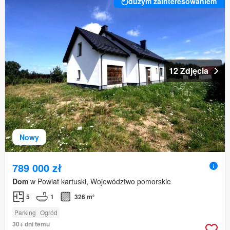
dużym zainteresowaniem
12 Zdjęcia
Nowy
789 000 zł
Dom
w Powiat kartuski, Województwo pomorskie
5
1
326 m²
Parking
Ogród
30+ dni temu