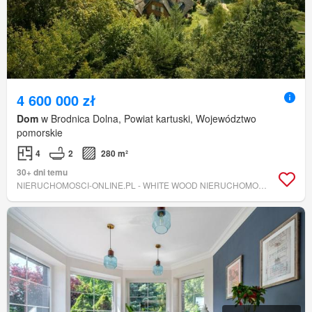
4 600 000 zł
Dom
w Brodnica Dolna, Powiat kartuski, Województwo
pomorskie
4
2
280 m²
30+ dni temu
NIERUCHOMOSCI-ONLINE.PL - WHITE WOOD NIERUCHOMOŚCI