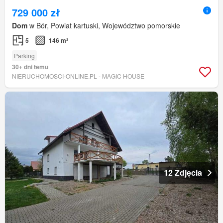
729 000 zł
Dom
w Bór, Powiat kartuski, Województwo pomorskie
5
146 m²
Parking
30+ dni temu
NIERUCHOMOSCI-ONLINE.PL - MAGIC HOUSE
12 Zdjęcia