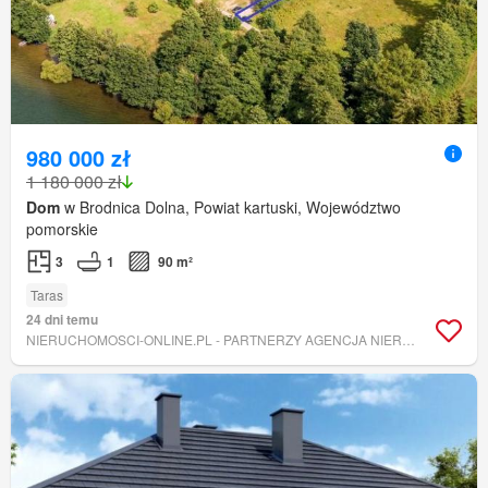
980 000 zł
1 180 000 zł
Dom
w Brodnica Dolna, Powiat kartuski, Województwo
pomorskie
3
1
90 m²
Taras
24 dni temu
NIERUCHOMOSCI-ONLINE.PL - PARTNERZY AGENCJA NIERUCHOMOŚCI