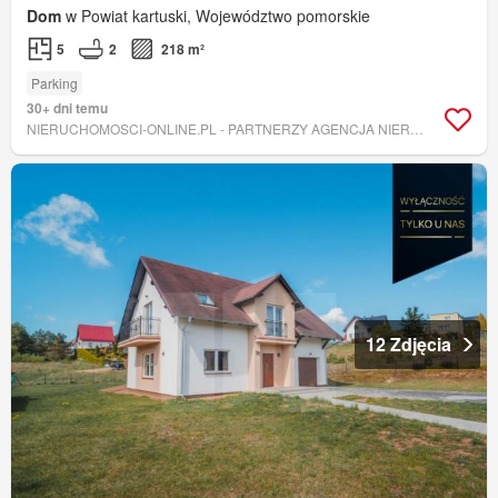
Dom
w Powiat kartuski, Województwo pomorskie
5
2
218 m²
Parking
30+ dni temu
NIERUCHOMOSCI-ONLINE.PL - PARTNERZY AGENCJA NIERUCHOMOŚCI
12 Zdjęcia