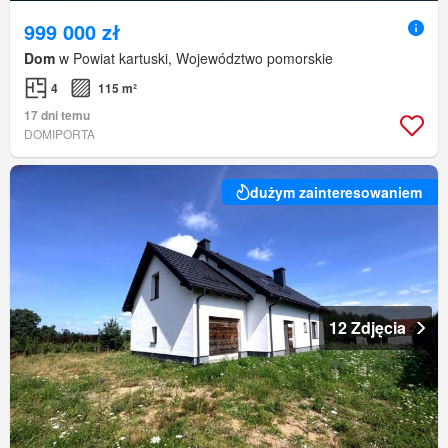
999 000 zł
Dom
w Powiat kartuski, Województwo pomorskie
4
115 m²
17 dni temu
DOMIPORTA
dużym zainteresowaniem
12 Zdjęcia