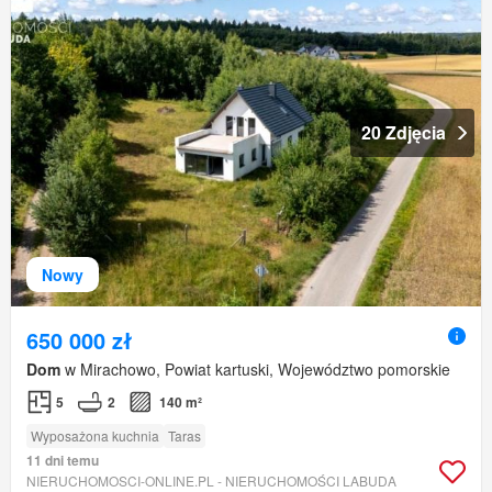
20 Zdjęcia
Nowy
650 000 zł
Dom
w Mirachowo, Powiat kartuski, Województwo pomorskie
5
2
140 m²
Wyposażona kuchnia
Taras
11 dni temu
NIERUCHOMOSCI-ONLINE.PL - NIERUCHOMOŚCI LABUDA