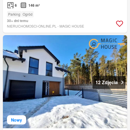
6
146 m²
Parking
Ogród
30+ dni temu
NIERUCHOMOSCI-ONLINE.PL - MAGIC HOUSE
12 Zdjęcia
Nowy