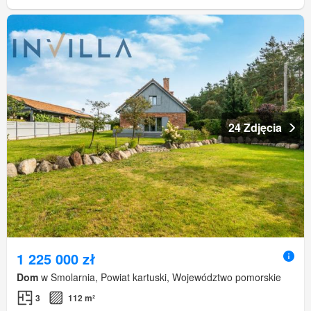
24 Zdjęcia
1 225 000 zł
Dom
w Smolarnia, Powiat kartuski, Województwo pomorskie
3
112 m²