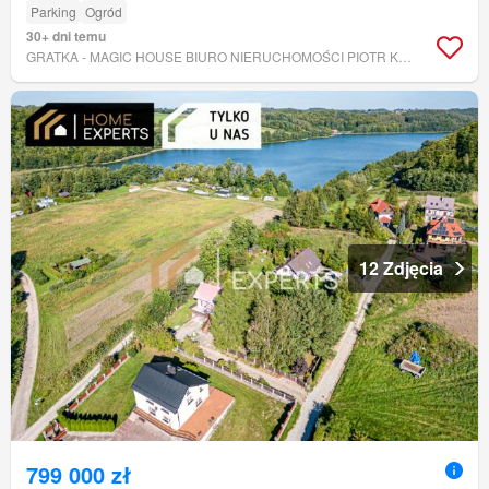
Parking
Ogród
30+ dni temu
GRATKA - MAGIC HOUSE BIURO NIERUCHOMOŚCI PIOTR KAPAŁCZYŃSKI
12 Zdjęcia
799 000 zł