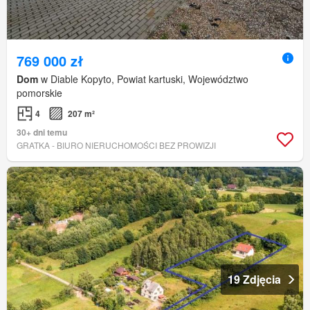
769 000 zł
Dom
w Diable Kopyto, Powiat kartuski, Województwo
pomorskie
4
207 m²
30+ dni temu
GRATKA - BIURO NIERUCHOMOŚCI BEZ PROWIZJI
19 Zdjęcia