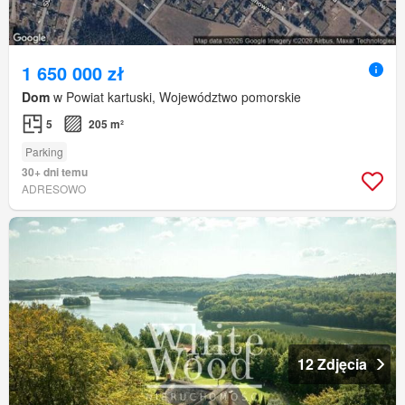
1 650 000 zł
Dom
w Powiat kartuski, Województwo pomorskie
5
205 m²
Parking
30+ dni temu
ADRESOWO
12 Zdjęcia