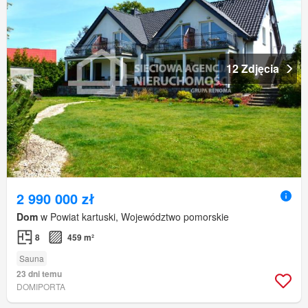
12 Zdjęcia
2 990 000 zł
Dom
w Powiat kartuski, Województwo pomorskie
8
459 m²
Sauna
23 dni temu
DOMIPORTA