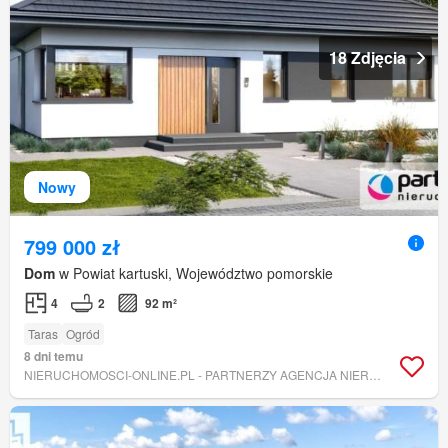
18 Zdjęcia
Nowy
799 000 zł
Dom
w Powiat kartuski, Województwo pomorskie
4
2
92 m²
Taras
Ogród
8 dni temu
NIERUCHOMOSCI-ONLINE.PL - PARTNERZY AGENCJA NIERUCHOMOŚCI