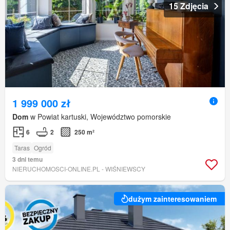
15 Zdjęcia
1 999 000 zł
Dom
w Powiat kartuski, Województwo pomorskie
6
2
250 m²
Taras
Ogród
3 dni temu
NIERUCHOMOSCI-ONLINE.PL - WIŚNIEWSCY
dużym zainteresowaniem