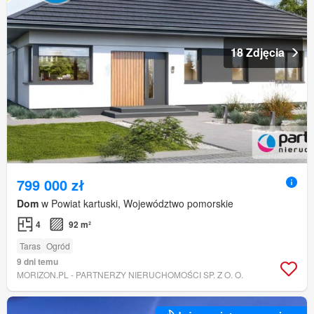
18 Zdjęcia
799 000 zł
Dom
w Powiat kartuski, Województwo pomorskie
4
92 m²
Taras
Ogród
9 dni temu
MORIZON.PL - PARTNERZY NIERUCHOMOŚCI SP. Z O. O.