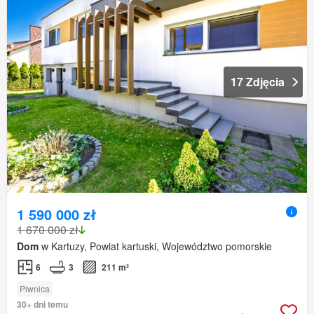
17 Zdjęcia
1 590 000 zł
1 670 000 zł
Dom
w Kartuzy, Powiat kartuski, Województwo pomorskie
6
3
211 m²
Piwnica
30+ dni temu