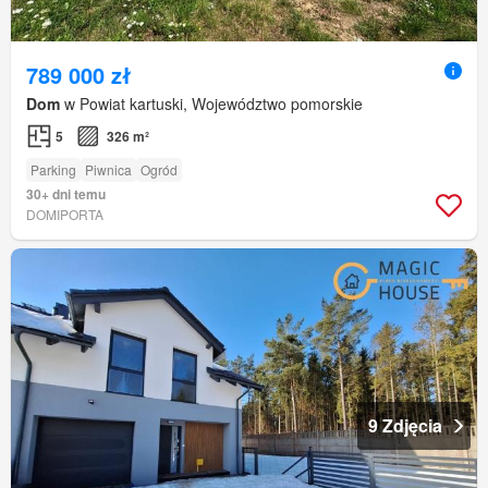
789 000 zł
Dom
w Powiat kartuski, Województwo pomorskie
5
326 m²
Parking
Piwnica
Ogród
30+ dni temu
DOMIPORTA
9 Zdjęcia