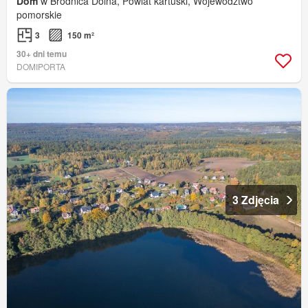
Dom
w Brodnica Dolna, Powiat kartuski, Województwo
pomorskie
3
150 m²
30+ dni temu
DOMIPORTA
3 Zdjęcia