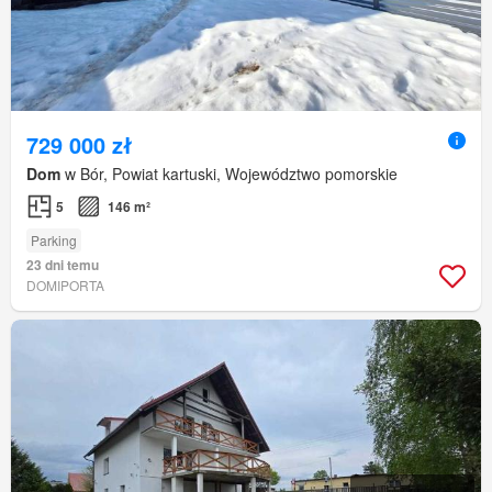
729 000 zł
Dom
w Bór, Powiat kartuski, Województwo pomorskie
5
146 m²
Parking
23 dni temu
DOMIPORTA