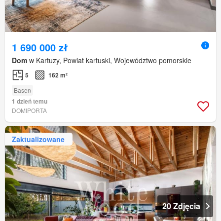
1 690 000 zł
Dom
w Kartuzy, Powiat kartuski, Województwo pomorskie
5
162 m²
Basen
1 dzień temu
DOMIPORTA
Zaktualizowane
20 Zdjęcia