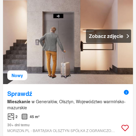
Zobacz zdjęcie
Nowy
Sprawdź
Mieszkanie
w Generałów, Olsztyn, Województwo warmińsko-
mazurskie
2
45 m²
30+ dni temu
MORIZON.PL - BARTĄSKA OLSZTYN SPÓŁKA Z OGRANICZONĄ ODPOWIEDZIALNOŚCIĄ