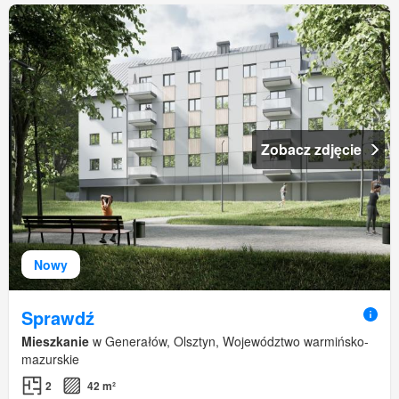
Zobacz zdjęcie
Nowy
Sprawdź
Mieszkanie
w Generałów, Olsztyn, Województwo warmińsko-
mazurskie
2
42 m²