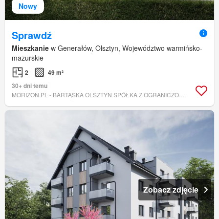
Nowy
Sprawdź
Mieszkanie
w Generałów, Olsztyn, Województwo warmińsko-
mazurskie
2
49 m²
30+ dni temu
MORIZON.PL - BARTĄSKA OLSZTYN SPÓŁKA Z OGRANICZONĄ ODPOWIEDZIALNOŚCIĄ
Zobacz zdjęcie