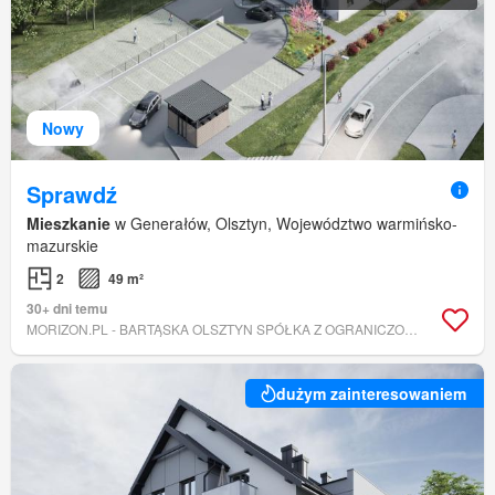
Nowy
Sprawdź
Mieszkanie
w Generałów, Olsztyn, Województwo warmińsko-
mazurskie
2
49 m²
30+ dni temu
MORIZON.PL - BARTĄSKA OLSZTYN SPÓŁKA Z OGRANICZONĄ ODPOWIEDZIALNOŚCIĄ
dużym zainteresowaniem