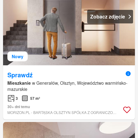
Zobacz zdjęcie
Nowy
Sprawdź
Mieszkanie
w Generałów, Olsztyn, Województwo warmińsko-
mazurskie
3
57 m²
30+ dni temu
MORIZON.PL - BARTĄSKA OLSZTYN SPÓŁKA Z OGRANICZONĄ ODPOWIEDZIALNOŚCIĄ