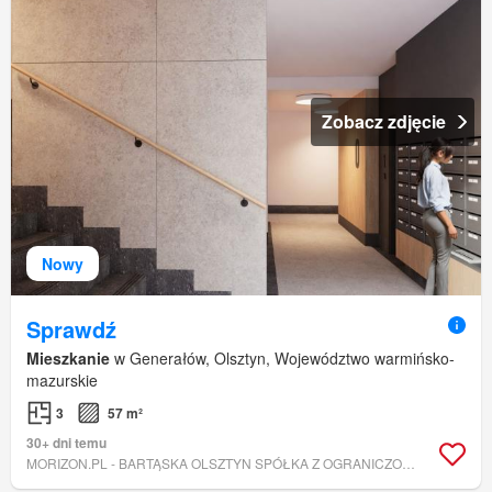
Zobacz zdjęcie
Nowy
Sprawdź
Mieszkanie
w Generałów, Olsztyn, Województwo warmińsko-
mazurskie
3
57 m²
30+ dni temu
MORIZON.PL - BARTĄSKA OLSZTYN SPÓŁKA Z OGRANICZONĄ ODPOWIEDZIALNOŚCIĄ