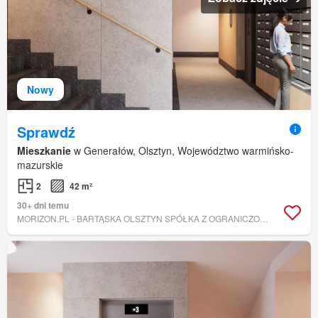
Nowy
Sprawdź
Mieszkanie
w Generałów, Olsztyn, Województwo warmińsko-
mazurskie
2
42 m²
30+ dni temu
MORIZON.PL - BARTĄSKA OLSZTYN SPÓŁKA Z OGRANICZONĄ ODPOWIEDZIALNOŚCIĄ