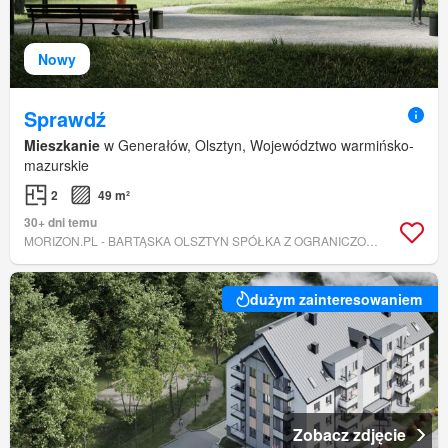
Nowy
Sprawdź
Mieszkanie
w Generałów, Olsztyn, Województwo warmińsko-
mazurskie
2
49 m²
30+ dni temu
MORIZON.PL - BARTĄSKA OLSZTYN SPÓŁKA Z OGRANICZONĄ ODPOWIEDZIALNOŚCIĄ
dużym zainteresowaniem
Zobacz zdjęcie