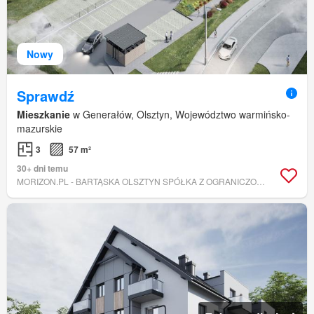
Nowy
Sprawdź
Mieszkanie
w Generałów, Olsztyn, Województwo warmińsko-
mazurskie
3
57 m²
30+ dni temu
MORIZON.PL - BARTĄSKA OLSZTYN SPÓŁKA Z OGRANICZONĄ ODPOWIEDZIALNOŚCIĄ