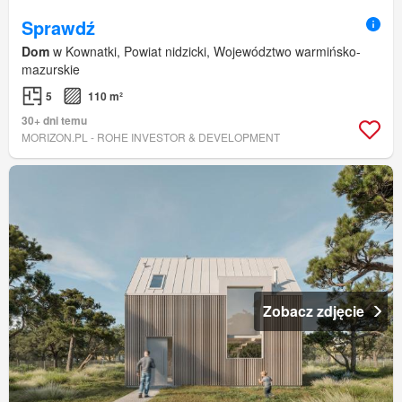
Sprawdź
Dom
w Kownatki, Powiat nidzicki, Województwo warmińsko-
mazurskie
5
110 m²
30+ dni temu
MORIZON.PL - ROHE INVESTOR & DEVELOPMENT
Zobacz zdjęcie