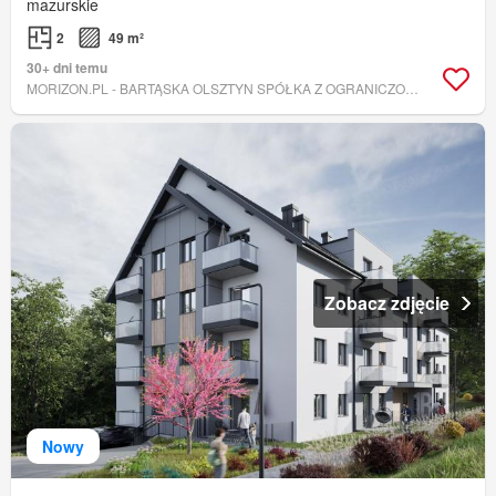
mazurskie
2
49 m²
30+ dni temu
MORIZON.PL - BARTĄSKA OLSZTYN SPÓŁKA Z OGRANICZONĄ ODPOWIEDZIALNOŚCIĄ
Zobacz zdjęcie
Nowy