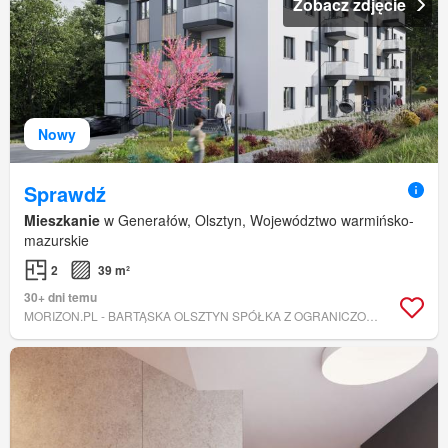
Zobacz zdjęcie
Nowy
Sprawdź
Mieszkanie
w Generałów, Olsztyn, Województwo warmińsko-
mazurskie
2
39 m²
30+ dni temu
MORIZON.PL - BARTĄSKA OLSZTYN SPÓŁKA Z OGRANICZONĄ ODPOWIEDZIALNOŚCIĄ