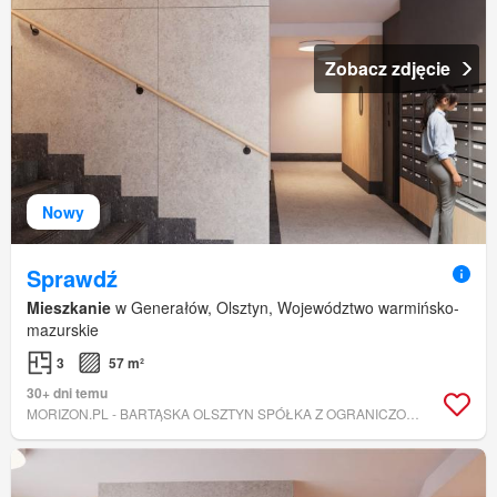
Zobacz zdjęcie
Nowy
Sprawdź
Mieszkanie
w Generałów, Olsztyn, Województwo warmińsko-
mazurskie
3
57 m²
30+ dni temu
MORIZON.PL - BARTĄSKA OLSZTYN SPÓŁKA Z OGRANICZONĄ ODPOWIEDZIALNOŚCIĄ