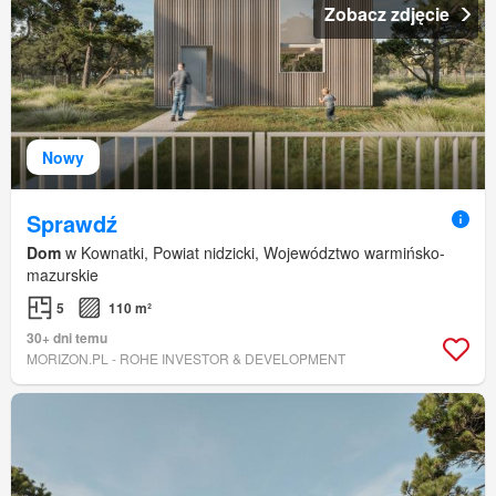
Zobacz zdjęcie
Nowy
Sprawdź
Dom
w Kownatki, Powiat nidzicki, Województwo warmińsko-
mazurskie
5
110 m²
30+ dni temu
MORIZON.PL - ROHE INVESTOR & DEVELOPMENT