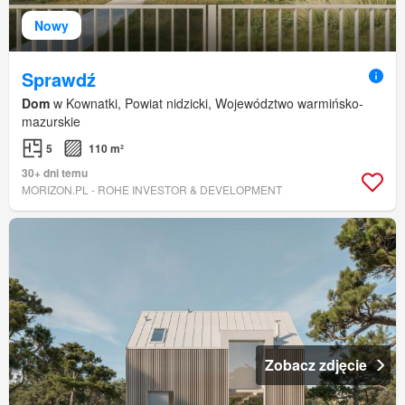
Nowy
Sprawdź
Dom
w Kownatki, Powiat nidzicki, Województwo warmińsko-
mazurskie
5
110 m²
30+ dni temu
MORIZON.PL - ROHE INVESTOR & DEVELOPMENT
Zobacz zdjęcie