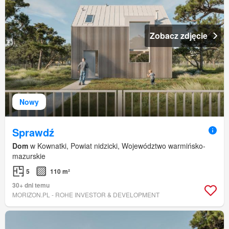
Zobacz zdjęcie
Nowy
Sprawdź
Dom
w Kownatki, Powiat nidzicki, Województwo warmińsko-
mazurskie
5
110 m²
30+ dni temu
MORIZON.PL - ROHE INVESTOR & DEVELOPMENT