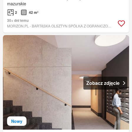
mazurskie
2
42 m²
30+ dni temu
MORIZON.PL - BARTĄSKA OLSZTYN SPÓŁKA Z OGRANICZONĄ ODPOWIEDZIALNOŚCIĄ
Zobacz zdjęcie
Nowy