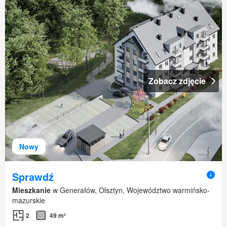
Zobacz zdjęcie
Nowy
Sprawdź
Mieszkanie
w Generałów, Olsztyn, Województwo warmińsko-
mazurskie
2
49 m²