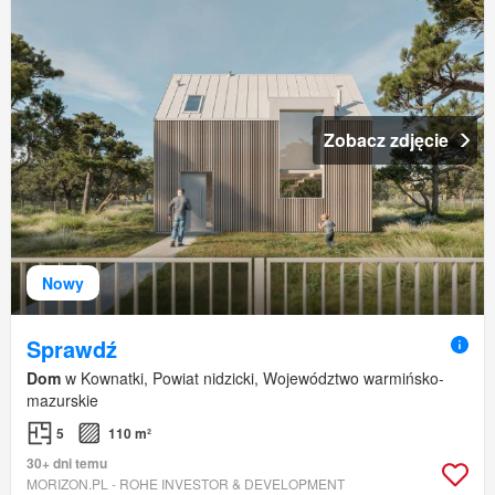
Zobacz zdjęcie
Nowy
Sprawdź
Dom
w Kownatki, Powiat nidzicki, Województwo warmińsko-
mazurskie
5
110 m²
30+ dni temu
MORIZON.PL - ROHE INVESTOR & DEVELOPMENT