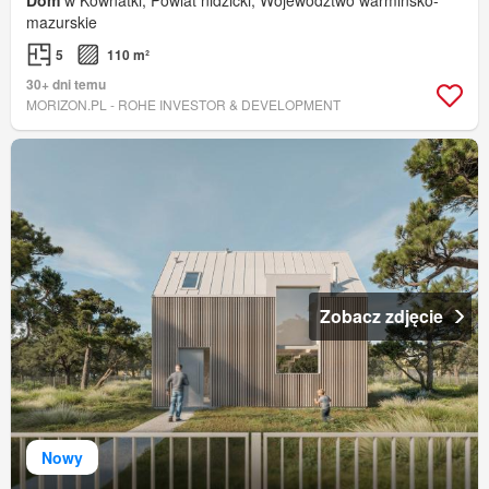
Dom
w Kownatki, Powiat nidzicki, Województwo warmińsko-
mazurskie
5
110 m²
30+ dni temu
MORIZON.PL - ROHE INVESTOR & DEVELOPMENT
Zobacz zdjęcie
Nowy