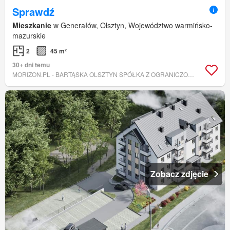
Sprawdź
Mieszkanie
w Generałów, Olsztyn, Województwo warmińsko-
mazurskie
2
45 m²
30+ dni temu
MORIZON.PL - BARTĄSKA OLSZTYN SPÓŁKA Z OGRANICZONĄ ODPOWIEDZIALNOŚCIĄ
Zobacz zdjęcie