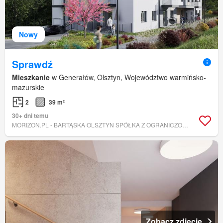
Nowy
Sprawdź
Mieszkanie
w Generałów, Olsztyn, Województwo warmińsko-
mazurskie
2
39 m²
30+ dni temu
MORIZON.PL - BARTĄSKA OLSZTYN SPÓŁKA Z OGRANICZONĄ ODPOWIEDZIALNOŚCIĄ
Zobacz zdjęcie