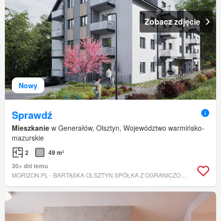
Zobacz zdjęcie
Nowy
Sprawdź
Mieszkanie
w Generałów, Olsztyn, Województwo warmińsko-
mazurskie
2
49 m²
30+ dni temu
MORIZON.PL - BARTĄSKA OLSZTYN SPÓŁKA Z OGRANICZONĄ ODPOWIEDZIALNOŚCIĄ