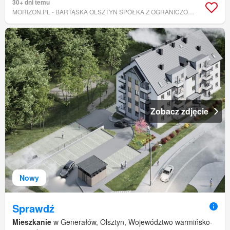
30+ dni temu
MORIZON.PL - BARTĄSKA OLSZTYN SPÓŁKA Z OGRANICZONĄ ODPOWIEDZIALNOŚCIĄ
Zobacz zdjęcie
Nowy
Sprawdź
Mieszkanie
w Generałów, Olsztyn, Województwo warmińsko-