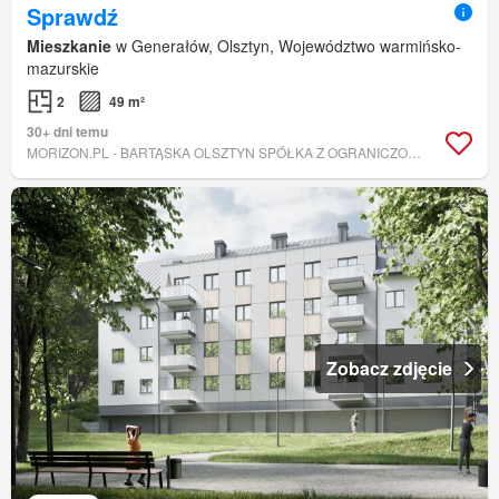
Sprawdź
Mieszkanie
w Generałów, Olsztyn, Województwo warmińsko-
mazurskie
2
49 m²
30+ dni temu
MORIZON.PL - BARTĄSKA OLSZTYN SPÓŁKA Z OGRANICZONĄ ODPOWIEDZIALNOŚCIĄ
Zobacz zdjęcie