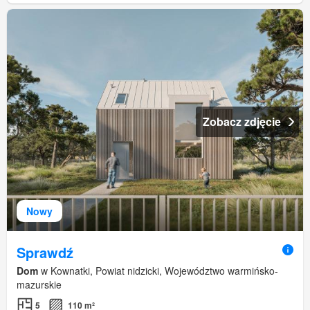
Zobacz zdjęcie
Nowy
Sprawdź
Dom
w Kownatki, Powiat nidzicki, Województwo warmińsko-
mazurskie
5
110 m²