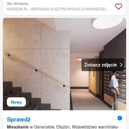
30+ dni temu
MORIZON.PL - BARTĄSKA OLSZTYN SPÓŁKA Z OGRANICZONĄ ODPOWIEDZIALNOŚCIĄ
Zobacz zdjęcie
Nowy
Sprawdź
Mieszkanie
w Generałów, Olsztyn, Województwo warmińsko-