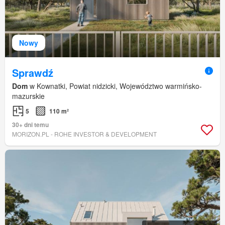
Nowy
Sprawdź
Dom
w Kownatki, Powiat nidzicki, Województwo warmińsko-
mazurskie
5
110 m²
30+ dni temu
MORIZON.PL - ROHE INVESTOR & DEVELOPMENT