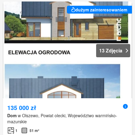
dużym zainteresowaniem
13 Zdjęcia
135 000 zł
Dom
w Olszewo, Powiat olecki, Województwo warmińsko-
mazurskie
1
51 m²