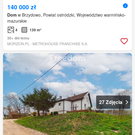
140 000 zł
Dom
w Brzydowo, Powiat ostródzki, Województwo warmińsko-
mazurskie
4
139 m²
30+ dni temu
MORIZON.PL - METROHOUSE FRANCHISE S.A.
27 Zdjęcia