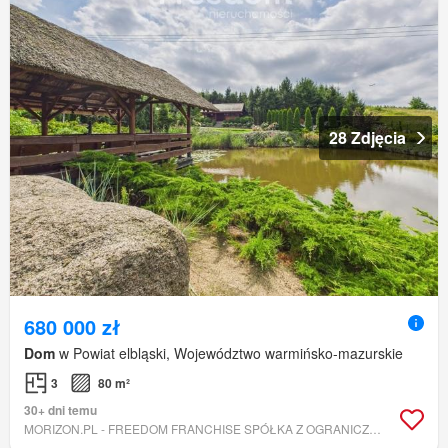
28 Zdjęcia
680 000 zł
Dom
w Powiat elbląski, Województwo warmińsko-mazurskie
3
80 m²
30+ dni temu
MORIZON.PL - FREEDOM FRANCHISE SPÓŁKA Z OGRANICZONĄ ODPOWIEDZIALNOŚCIĄ