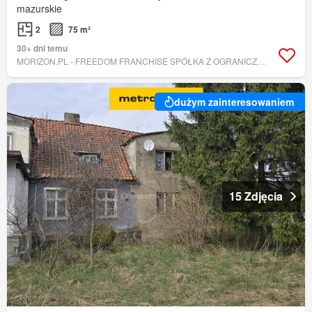
mazurskie
2
75 m²
30+ dni temu
MORIZON.PL - FREEDOM FRANCHISE SPÓŁKA Z OGRANICZONĄ ODPOWIEDZIALNOŚCIĄ
dużym zainteresowaniem
15 Zdjęcia