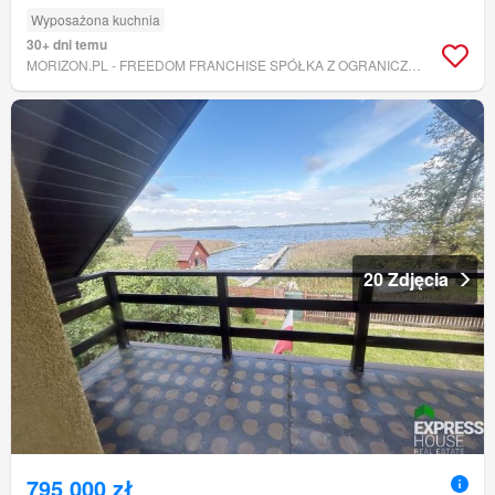
Wyposażona kuchnia
30+ dni temu
MORIZON.PL - FREEDOM FRANCHISE SPÓŁKA Z OGRANICZONĄ ODPOWIEDZIALNOŚCIĄ
20 Zdjęcia
795 000 zł