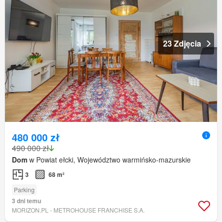
23 Zdjęcia
480 000 zł
490 000 zł
Dom
w Powiat ełcki, Województwo warmińsko-mazurskie
3
68 m²
Parking
3 dni temu
MORIZON.PL - METROHOUSE FRANCHISE S.A.