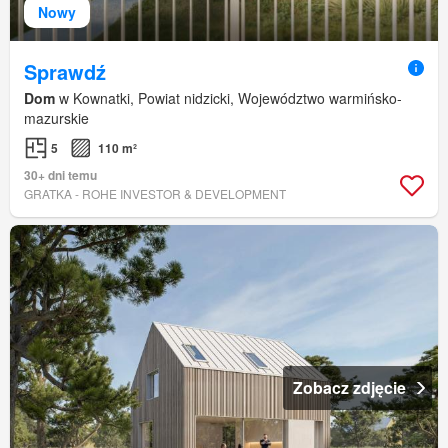
Nowy
Sprawdź
Dom
w Kownatki, Powiat nidzicki, Województwo warmińsko-
mazurskie
5
110 m²
30+ dni temu
GRATKA - ROHE INVESTOR & DEVELOPMENT
Zobacz zdjęcie