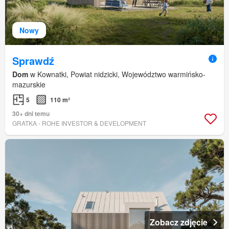
Nowy
Sprawdź
Dom
w Kownatki, Powiat nidzicki, Województwo warmińsko-
mazurskie
5
110 m²
30+ dni temu
GRATKA - ROHE INVESTOR & DEVELOPMENT
Zobacz zdjęcie