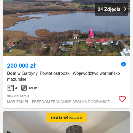
24 Zdjęcia
200 000 zł
Dom
w Gardyny, Powiat ostródzki, Województwo warmińsko-
mazurskie
4
69 m²
30+ dni temu
MORIZON.PL - FREEDOM FRANCHISE SPÓŁKA Z OGRANICZONĄ ODPOWIEDZIALNOŚCIĄ