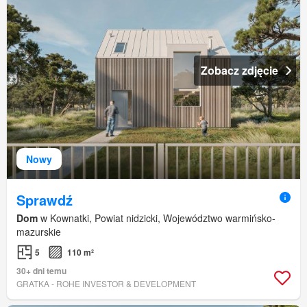
Zobacz zdjęcie
Nowy
Sprawdź
Dom
w Kownatki, Powiat nidzicki, Województwo warmińsko-
mazurskie
5
110 m²
30+ dni temu
GRATKA - ROHE INVESTOR & DEVELOPMENT