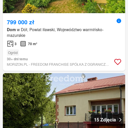
799 000 zł
Dom
w Dół, Powiat iławski, Województwo warmińsko-
mazurskie
3
70 m²
Ogród
30+ dni temu
MORIZON.PL - FREEDOM FRANCHISE SPÓŁKA Z OGRANICZONĄ ODPOWIEDZIALNOŚCIĄ
15 Zdjęcia