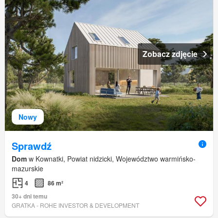
Zobacz zdjęcie
Nowy
Sprawdź
Dom
w Kownatki, Powiat nidzicki, Województwo warmińsko-
mazurskie
4
86 m²
30+ dni temu
GRATKA - ROHE INVESTOR & DEVELOPMENT