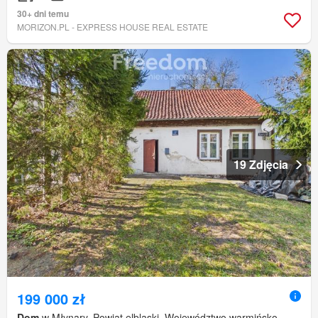
30+ dni temu
MORIZON.PL - EXPRESS HOUSE REAL ESTATE
19 Zdjęcia
199 000 zł
Dom
w Młynary, Powiat elbląski, Województwo warmińsko-