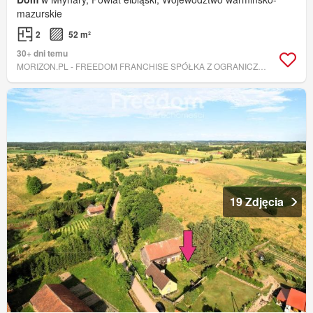
mazurskie
2
52 m²
30+ dni temu
MORIZON.PL - FREEDOM FRANCHISE SPÓŁKA Z OGRANICZONĄ ODPOWIEDZIALNOŚCIĄ
19 Zdjęcia