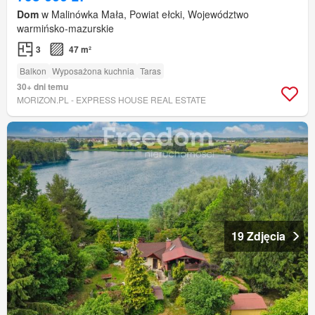
Dom
w Malinówka Mała, Powiat ełcki, Województwo
warmińsko-mazurskie
3
47 m²
Balkon
Wyposażona kuchnia
Taras
30+ dni temu
MORIZON.PL - EXPRESS HOUSE REAL ESTATE
19 Zdjęcia