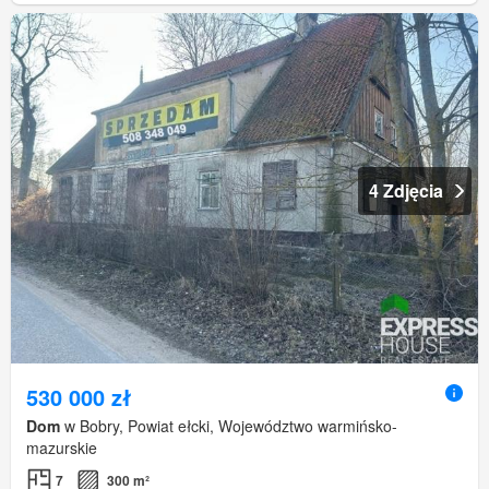
4 Zdjęcia
530 000 zł
Dom
w Bobry, Powiat ełcki, Województwo warmińsko-
mazurskie
7
300 m²