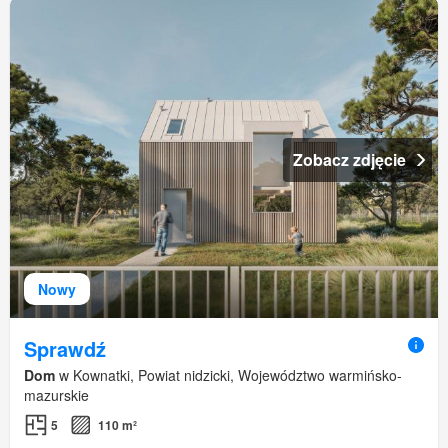
Zobacz zdjęcie
Nowy
Sprawdź
Dom
w Kownatki, Powiat nidzicki, Województwo warmińsko-
mazurskie
5
110 m²