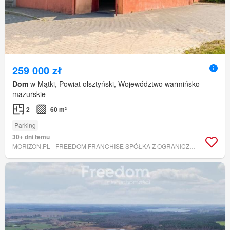
259 000 zł
Dom
w Mątki, Powiat olsztyński, Województwo warmińsko-
mazurskie
2
60 m²
Parking
30+ dni temu
MORIZON.PL - FREEDOM FRANCHISE SPÓŁKA Z OGRANICZONĄ ODPOWIEDZIALNOŚCIĄ