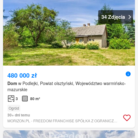
34 Zdjęcia
480 000 zł
Dom
w Podlejki, Powiat olsztyński, Województwo warmińsko-
mazurskie
3
80 m²
Ogród
30+ dni temu
MORIZON.PL - FREEDOM FRANCHISE SPÓŁKA Z OGRANICZONĄ ODPOWIEDZIALNOŚCIĄ