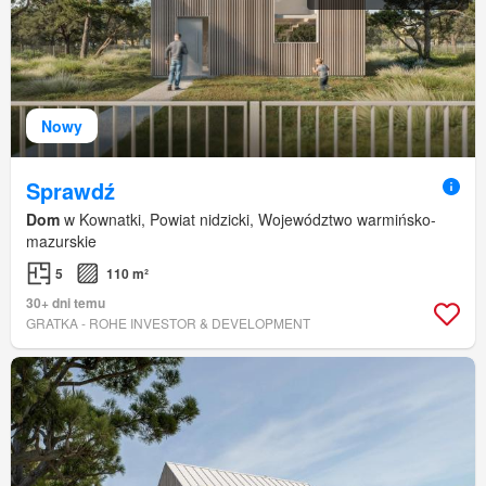
Nowy
Sprawdź
Dom
w Kownatki, Powiat nidzicki, Województwo warmińsko-
mazurskie
5
110 m²
30+ dni temu
GRATKA - ROHE INVESTOR & DEVELOPMENT