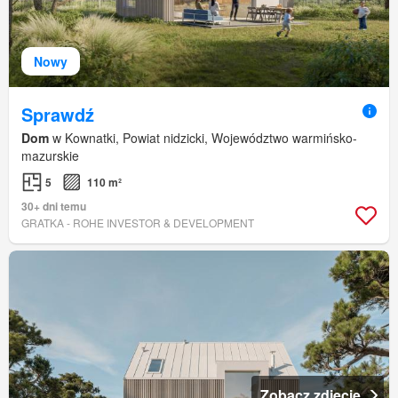
Nowy
Sprawdź
Dom
w Kownatki, Powiat nidzicki, Województwo warmińsko-
mazurskie
5
110 m²
30+ dni temu
GRATKA - ROHE INVESTOR & DEVELOPMENT
Zobacz zdjęcie