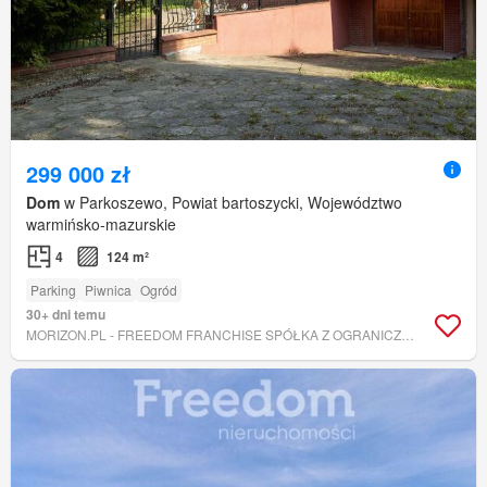
299 000 zł
Dom
w Parkoszewo, Powiat bartoszycki, Województwo
warmińsko-mazurskie
4
124 m²
Parking
Piwnica
Ogród
30+ dni temu
MORIZON.PL - FREEDOM FRANCHISE SPÓŁKA Z OGRANICZONĄ ODPOWIEDZIALNOŚCIĄ