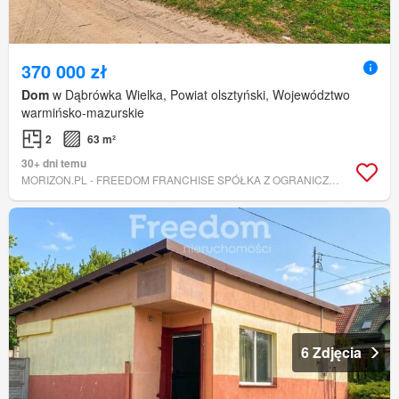
370 000 zł
Dom
w Dąbrówka Wielka, Powiat olsztyński, Województwo
warmińsko-mazurskie
2
63 m²
30+ dni temu
MORIZON.PL - FREEDOM FRANCHISE SPÓŁKA Z OGRANICZONĄ ODPOWIEDZIALNOŚCIĄ
6 Zdjęcia