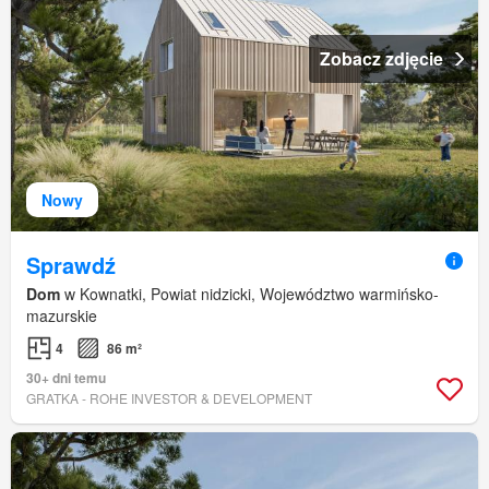
Zobacz zdjęcie
Nowy
Sprawdź
Dom
w Kownatki, Powiat nidzicki, Województwo warmińsko-
mazurskie
4
86 m²
30+ dni temu
GRATKA - ROHE INVESTOR & DEVELOPMENT