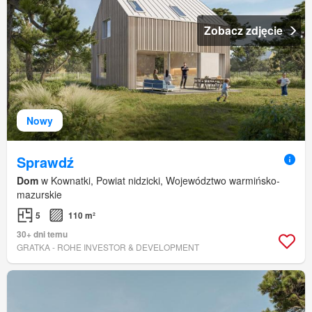
Zobacz zdjęcie
Nowy
Sprawdź
Dom
w Kownatki, Powiat nidzicki, Województwo warmińsko-
mazurskie
5
110 m²
30+ dni temu
GRATKA - ROHE INVESTOR & DEVELOPMENT