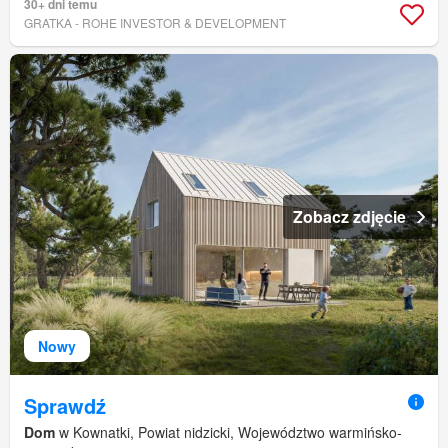
30+ dni temu
GRATKA - ROHE INVESTOR & DEVELOPMENT
Zobacz zdjęcie
Nowy
Sprawdź
Dom
w Kownatki, Powiat nidzicki, Województwo warmińsko-