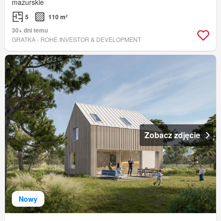
mazurskie
5
110 m²
30+ dni temu
GRATKA - ROHE INVESTOR & DEVELOPMENT
Zobacz zdjęcie
Nowy