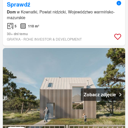
Sprawdź
Dom
w Kownatki, Powiat nidzicki, Województwo warmińsko-
mazurskie
5
110 m²
30+ dni temu
GRATKA - ROHE INVESTOR & DEVELOPMENT
Zobacz zdjęcie