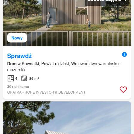
Nowy
Sprawdź
Dom
w Kownatki, Powiat nidzicki, Województwo warmińsko-
mazurskie
4
86 m²
30+ dni temu
GRATKA - ROHE INVESTOR & DEVELOPMENT