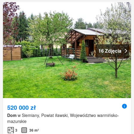
16 Zdjęcia
520 000 zł
Dom
w Siemiany, Powiat iławski, Województwo warmińsko-
mazurskie
3
36 m²