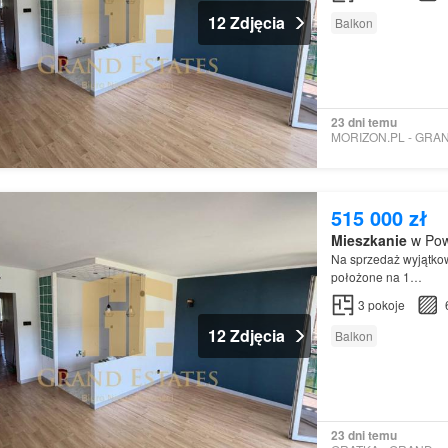
12 Zdjęcia
Balkon
23 dni temu
515 000 zł
Mieszkanie
w Pow
Na sprzedaż wyjątko
położone na 1…
3
pokoje
12 Zdjęcia
Balkon
23 dni temu