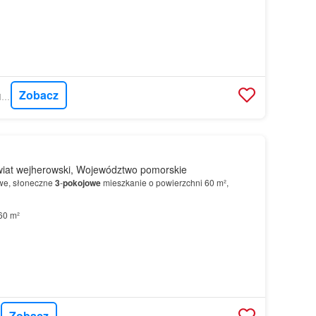
Zobacz
MORIZON.PL - GRAND ESTATES
iat wejherowski, Województwo pomorskie
we, słoneczne
3
-
pokojowe
mieszkanie o powierzchni 60 m²,
60 m²
Zobacz