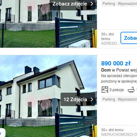
Zobacz zdjęcie
Parking
Wyposażon
30+ dni
Zoba
temu
ADRESOWO
890 000 zł
Dom
w Powiat wej
Na sprzedaż oferuje
położony w spokojne
3
pokoje
12 Zdjęcia
Parking
Wyposażon
30+ dni temu
y