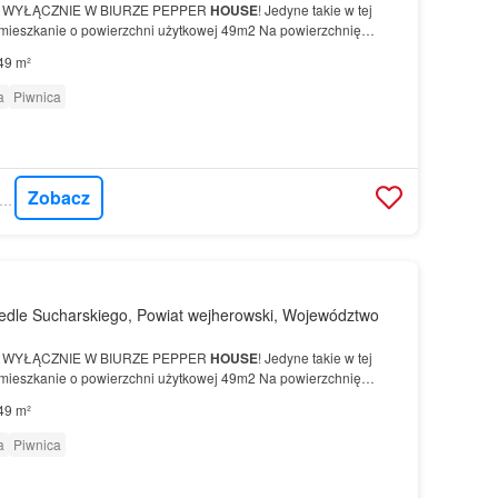
 WYŁĄCZNIE W BIURZE PEPPER
HOUSE
! Jedyne takie w tej
mieszkanie o powierzchni użytkowej 49m2 Na powierzchnię
 się salon z aneksem kuchennym, dwie…
49 m²
a
Piwnica
Zobacz
RIZON.PL - PEPPER HOUSE
edle Sucharskiego, Powiat wejherowski, Województwo
 WYŁĄCZNIE W BIURZE PEPPER
HOUSE
! Jedyne takie w tej
mieszkanie o powierzchni użytkowej 49m2 Na powierzchnię
 się salon z aneksem kuchennym, dwie…
49 m²
a
Piwnica