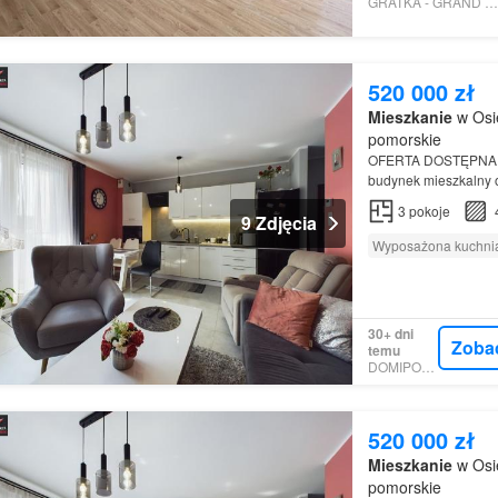
GRATKA - GRAND ESTATES
520 000 zł
Mieszkanie
w Osi
pomorskie
OFERTA DOSTĘPNA
budynek mieszkalny 
spokojnej części mias
3
pokoje
9 Zdjęcia
Wyposażona kuchni
30+ dni
Zoba
temu
DOMIPORTA
520 000 zł
Mieszkanie
w Osi
pomorskie