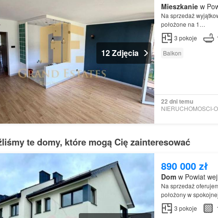
Mieszkanie
w Pow
Na sprzedaż wyjątko
położone na 1…
3
pokoje
12 Zdjęcia
Balkon
22 dni temu
źliśmy te domy, które mogą Cię zainteresować
890 000 zł
Dom
w Powiat wej
Na sprzedaż oferuje
położony w spokojne
3
pokoje