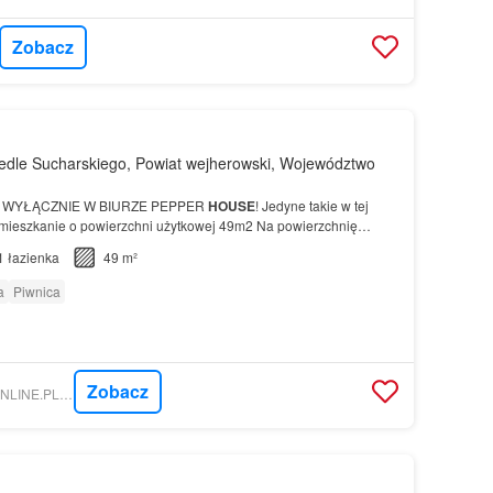
Zobacz
edle Sucharskiego, Powiat wejherowski, Województwo
 WYŁĄCZNIE W BIURZE PEPPER
HOUSE
! Jedyne takie w tej
mieszkanie o powierzchni użytkowej 49m2 Na powierzchnię
 się salon z aneksem kuchennym, dwie…
1
łazienka
49 m²
a
Piwnica
Zobacz
NIERUCHOMOSCI-ONLINE.PL - PEPPER HOUSE NIERUCHOMOŚCI SPÓŁKA Z OGRANICZONĄ ODPOWIEDZIALNOŚCIĄ