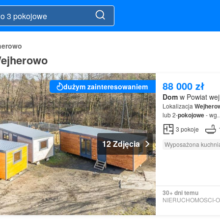
herowo
Wejherowo
88 000 zł
dużym zainteresowaniem
Dom
w Powiat wej
Lokalizacja
Wejhero
lub 2-
pokojowe
- wg
3
pokoje
12 Zdjęcia
Wyposażona kuchni
30+ dni temu