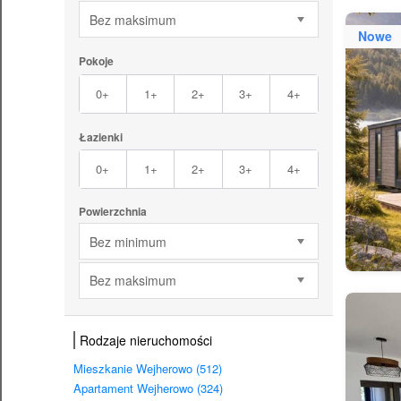
Bez maksimum
Nowe
Pokoje
0+
1+
2+
3+
4+
Łazienki
0+
1+
2+
3+
4+
Powierzchnia
Bez minimum
Bez maksimum
Rodzaje nieruchomości
Mieszkanie Wejherowo (512)
Apartament Wejherowo (324)