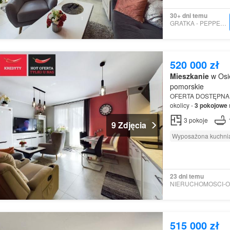
30+ dni temu
GRATKA - PEPPER HOUSE
520 000 zł
Mieszkanie
w Osi
pomorskie
OFERTA DOSTĘPNA
okolicy -
3
pokojowe
mieszkania składają
3
pokoje
9 Zdjęcia
Wyposażona kuchni
23 dni temu
515 000 zł