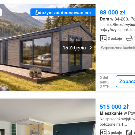
88 000 zł
dużym zainteresowaniem
Dom
w 84-200, Po
Jest możliwość wyb
najwyższym punkcie 
tygodni.Domki drewn
3
pokoje
15 Zdjęcia
Wyposażona kuchni
2 dni
Zobac
temu
GETHOME
515 000 zł
Mieszkanie
w Pow
Na sprzedaż wyjątko
położone na 1…
3
pokoje