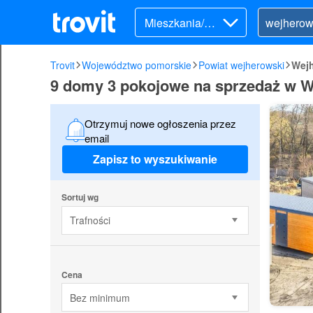
Mieszkania/Do
my (sprzedaż)
Trovit
Województwo pomorskie
Powiat wejherowski
Wej
9 domy 3 pokojowe na sprzedaż w 
Otrzymuj nowe ogłoszenia przez
email
Zapisz to wyszukiwanie
Sortuj wg
Trafności
Cena
Bez minimum