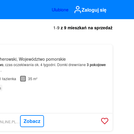
Zaloguj się
Ulubione
1-9
z 9 mieszkań na sprzedaż
herowski, Województwo pomorskie
wo
, czas oczekiwania ok. 4 tygodni. Domki drewniane
3
pokojowe
…
1
łazienka
35 m²
a
Zobacz
NIERUCHOMOSCI-ONLINE.PL - BIURO NIERUCHOMOŚCI GRUSZKA