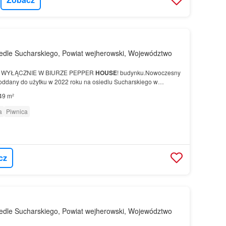
edle Sucharskiego, Powiat wejherowski, Województwo
 WYŁĄCZNIE W BIURZE PEPPER
HOUSE
! budynku.Nowoczesny
oddany do użytku w 2022 roku na osiedlu Sucharskiego w
ta Wejherowa.Jedyne takie w tej okolicy -
3
…
49 m²
a
Piwnica
cz
edle Sucharskiego, Powiat wejherowski, Województwo