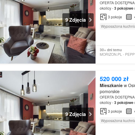
OFERTA DOSTĘPNA
okolicy -
3
pokojowe
mieszkania składają
3
pokoje
9 Zdjęcia
Wyposażona kuchni
30+ dni temu
MO
520 000 zł
Mieszkanie
w Osi
pomorskie
OFERTA DOSTĘPNA
okolicy -
3
pokojowe
mieszkania składają
3
pokoje
9 Zdjęcia
Wyposażona kuchni