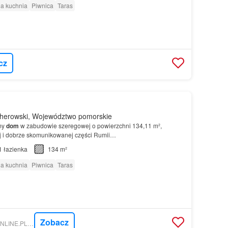
a kuchnia
Piwnica
Taras
cz
herowski, Województwo pomorskie
my
dom
w zabudowie szeregowej o powierzchni 134,11 m²,
j i dobrze skomunikowanej części Rumii…
1
łazienka
134 m²
a kuchnia
Piwnica
Taras
Zobacz
NIERUCHOMOSCI-ONLINE.PL - CHERRY HOME SP. Z O.O.