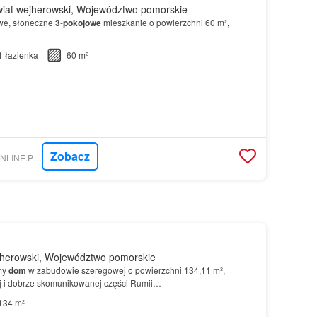
iat wejherowski, Województwo pomorskie
we, słoneczne
3
-
pokojowe
mieszkanie o powierzchni 60 m²,
1
łazienka
60 m²
Zobacz
NIERUCHOMOSCI-ONLINE.PL - GRAND ESTATES
herowski, Województwo pomorskie
my
dom
w zabudowie szeregowej o powierzchni 134,11 m²,
j i dobrze skomunikowanej części Rumii…
134 m²