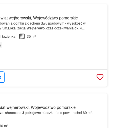
wiat wejherowski, Województwo pomorskie
udowania domku z dachem dwuspadowym - wysokość w
2,5m.Lokalizacja
Wejherowo
, czas oczekiwania ok. 4
iane
3
pokojowe
lub 2-
pokojowe
- wg…
1
łazienka
35 m²
a
z
iat wejherowski, Województwo pomorskie
we, słoneczne
3
-
pokojowe
mieszkanie o powierzchni 60 m²,
60 m²