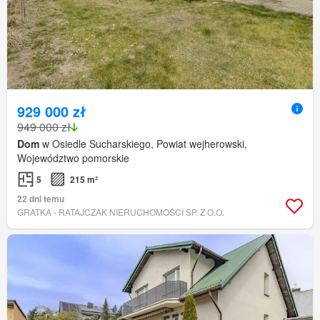
929 000 zł
949 000 zł
Dom
w Osiedle Sucharskiego, Powiat wejherowski,
Województwo pomorskie
5
215 m²
22 dni temu
GRATKA - RATAJCZAK NIERUCHOMOŚCI SP. Z O.O.