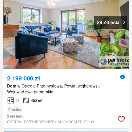
28 Zdjęcia
2 199 000 zł
Dom
w Osiedle Przemysłowa, Powiat wejherowski,
Województwo pomorskie
11
402 m²
Piwnica
2 dni temu
GRATKA - PARTNERZY NIERUCHOMOŚCI SP. Z O. O.