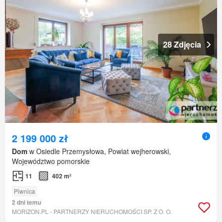
28 Zdjęcia
2 199 000 zł
Dom
w Osiedle Przemysłowa, Powiat wejherowski,
Województwo pomorskie
11
402 m²
Piwnica
2 dni temu
MORIZON.PL - PARTNERZY NIERUCHOMOŚCI SP. Z O. O.