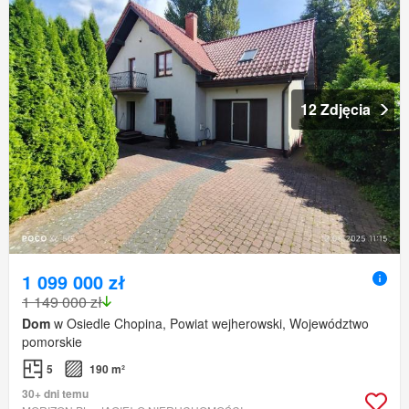
12 Zdjęcia
1 099 000 zł
1 149 000 zł
Dom
w Osiedle Chopina, Powiat wejherowski, Województwo
pomorskie
5
190 m²
30+ dni temu