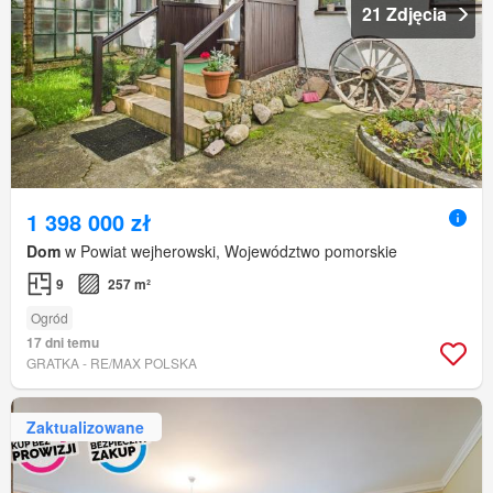
21 Zdjęcia
1 398 000 zł
Dom
w Powiat wejherowski, Województwo pomorskie
9
257 m²
Ogród
17 dni temu
GRATKA - RE/MAX POLSKA
Zaktualizowane