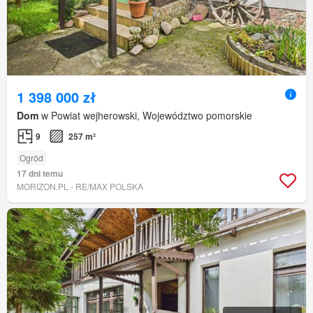
1 398 000 zł
Dom
w Powiat wejherowski, Województwo pomorskie
9
257 m²
Ogród
17 dni temu
MORIZON.PL - RE/MAX POLSKA