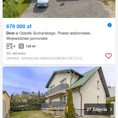
679 000 zł
Dom
w Osiedle Sucharskiego, Powiat wejherowski,
Województwo pomorskie
4
120 m²
30+ dni temu
GRATKA - RATAJCZAK NIERUCHOMOŚCI SP. Z O.O.
27 Zdjęcia