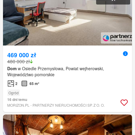
469 000 zł
480 000 zł
Dom
w Osiedle Przemysłowa, Powiat wejherowski,
Województwo pomorskie
2
65 m²
Ogród
16 dni temu
MORIZON.PL - PARTNERZY NIERUCHOMOŚCI SP. Z O. O.