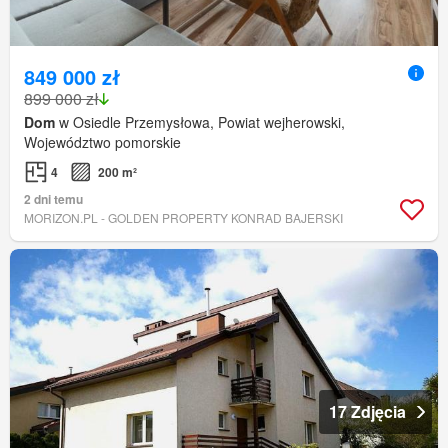
849 000 zł
899 000 zł
Dom
w Osiedle Przemysłowa, Powiat wejherowski,
Województwo pomorskie
4
200 m²
2 dni temu
MORIZON.PL - GOLDEN PROPERTY KONRAD BAJERSKI
17 Zdjęcia