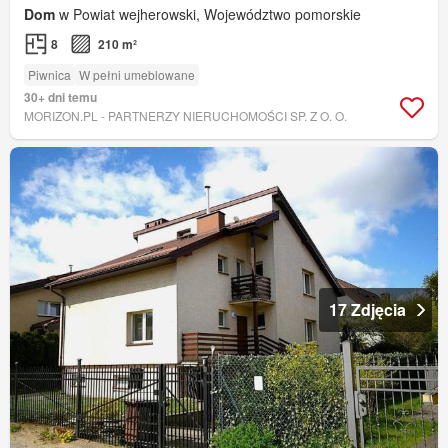
Dom
w Powiat wejherowski, Województwo pomorskie
8
210 m²
Piwnica
W pełni umeblowane
30+ dni temu
MORIZON.PL - PARTNERZY NIERUCHOMOŚCI SP. Z O. O.
17 Zdjęcia