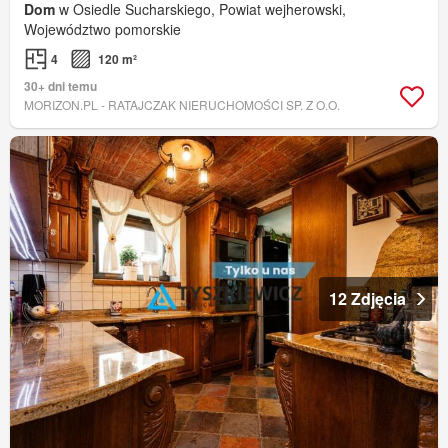
Dom
w Osiedle Sucharskiego, Powiat wejherowski,
Województwo pomorskie
4
120 m²
30+ dni temu
MORIZON.PL - RATAJCZAK NIERUCHOMOŚCI SP. Z O.O.
12 Zdjęcia