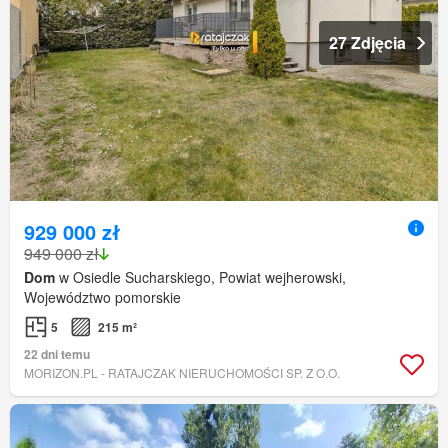
27 Zdjęcia
929 000 zł
949 000 zł
Dom
w Osiedle Sucharskiego, Powiat wejherowski,
Województwo pomorskie
5
215 m²
22 dni temu
MORIZON.PL - RATAJCZAK NIERUCHOMOŚCI SP. Z O.O.