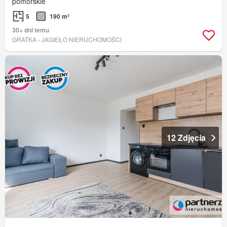
pomorskie
5
190 m²
30+ dni temu
GRATKA - JAGIEŁO NIERUCHOMOŚCI
12 Zdjęcia