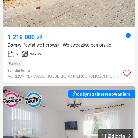
1 219 000 zł
Dom
w Powiat wejherowski, Województwo pomorskie
6
247 m²
Parking
30+ dni temu
MORIZON.PL - MAGIC HOUSE BIURO NIERUCHOMOŚCI PIOTR KAPAŁCZYŃSKI
dużym zainteresowaniem
11 Zdjęcia