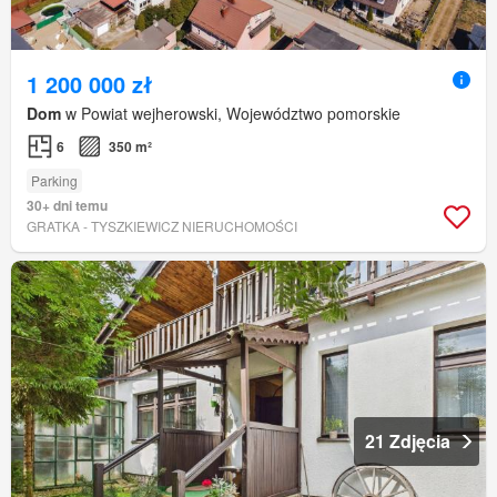
1 200 000 zł
Dom
w Powiat wejherowski, Województwo pomorskie
6
350 m²
Parking
30+ dni temu
GRATKA - TYSZKIEWICZ NIERUCHOMOŚCI
21 Zdjęcia