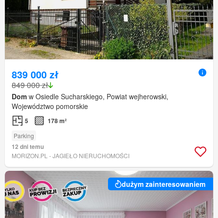
839 000 zł
849 000 zł
Dom
w Osiedle Sucharskiego, Powiat wejherowski,
Województwo pomorskie
5
178 m²
Parking
12 dni temu
MORIZON.PL - JAGIEŁO NIERUCHOMOŚCI
dużym zainteresowaniem