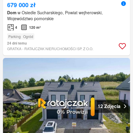
679 000 zł
Dom
w Osiedle Sucharskiego, Powiat wejherowski,
Województwo pomorskie
4
120 m²
Parking
Ogród
24 dni temu
GRATKA - RATAJCZAK NIERUCHOMOŚCI SP. Z O.O.
12 Zdjęcia