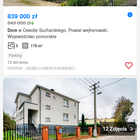
839 000 zł
849 000 zł
Dom
w Osiedle Sucharskiego, Powiat wejherowski,
Województwo pomorskie
5
178 m²
Parking
12 dni temu
GRATKA - JAGIEŁO NIERUCHOMOŚCI
12 Zdjęcia