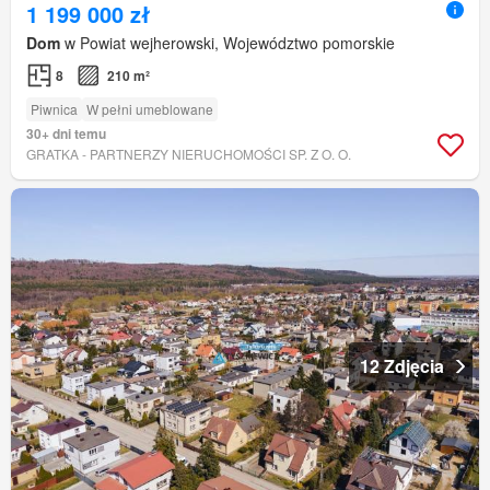
1 199 000 zł
Dom
w Powiat wejherowski, Województwo pomorskie
8
210 m²
Piwnica
W pełni umeblowane
30+ dni temu
GRATKA - PARTNERZY NIERUCHOMOŚCI SP. Z O. O.
12 Zdjęcia