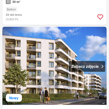
30 m²
Balkon
26 dni temu
DOMY.PL
Zobacz zdjęcie
Nowy