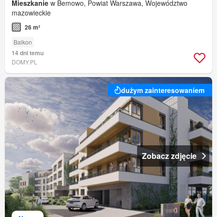
Mieszkanie
w Bemowo, Powiat Warszawa, Województwo
mazowieckie
26 m²
Balkon
14 dni temu
DOMY.PL
dużym zainteresowaniem
Zobacz zdjęcie