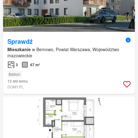
Sprawdź
Mieszkanie
w Bemowo, Powiat Warszawa, Województwo
mazowieckie
3
67 m²
Balkon
12 dni temu
DOMY.PL