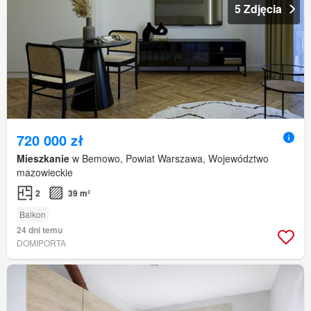
5 Zdjęcia
720 000 zł
Mieszkanie
w Bemowo, Powiat Warszawa, Województwo
mazowieckie
2
39 m²
Balkon
24 dni temu
DOMIPORTA