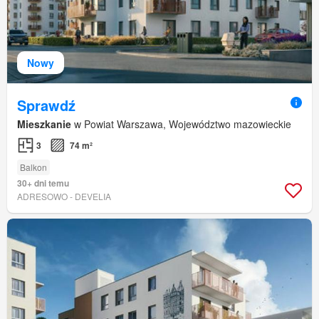
Nowy
Sprawdź
Mieszkanie
w Powiat Warszawa, Województwo mazowieckie
3
74 m²
Balkon
30+ dni temu
ADRESOWO - DEVELIA