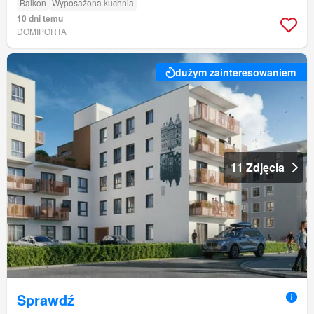
Balkon
Wyposażona kuchnia
10 dni temu
DOMIPORTA
dużym zainteresowaniem
11 Zdjęcia
Sprawdź