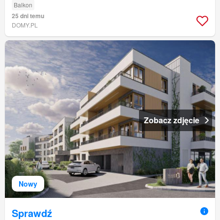
Balkon
25 dni temu
DOMY.PL
Zobacz zdjęcie
Nowy
Sprawdź