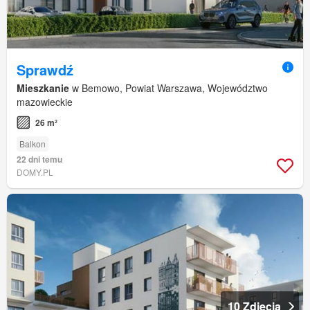
Sprawdź
Mieszkanie
w Bemowo, Powiat Warszawa, Województwo
mazowieckie
26 m²
Balkon
22 dni temu
DOMY.PL
10 Zdjęcia