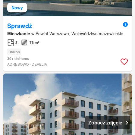
Nowy
Sprawdź
Mieszkanie
w Powiat Warszawa, Województwo mazowieckie
3
76 m²
Balkon
30+ dni temu
ADRESOWO - DEVELIA
Zobacz zdjęcie