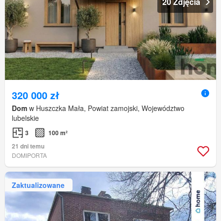
20 Zdjęcia
320 000 zł
Dom
w Huszczka Mała, Powiat zamojski, Województwo
lubelskie
3
100 m²
21 dni temu
DOMIPORTA
Zaktualizowane