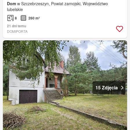
Dom
w Szczebrzeszyn, Powiat zamojski, Województwo
lubelskie
8
260 m²
21 dni temu
DOMIPORTA
15 Zdjęcia