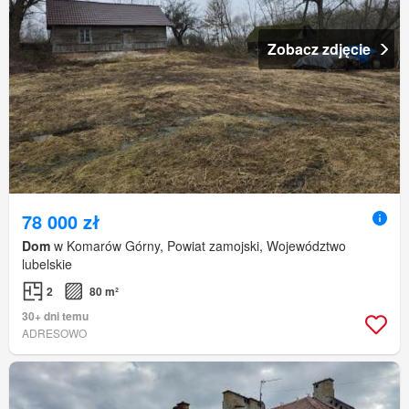
Zobacz zdjęcie
78 000 zł
Dom
w Komarów Górny, Powiat zamojski, Województwo
lubelskie
2
80 m²
30+ dni temu
ADRESOWO