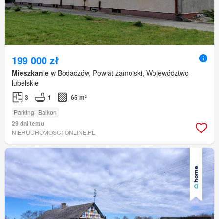
199 000 zł
Mieszkanie
w Bodaczów, Powiat zamojski, Województwo
lubelskie
3
1
65 m²
Parking
Balkon
29 dni temu
NIERUCHOMOSCI-ONLINE.PL