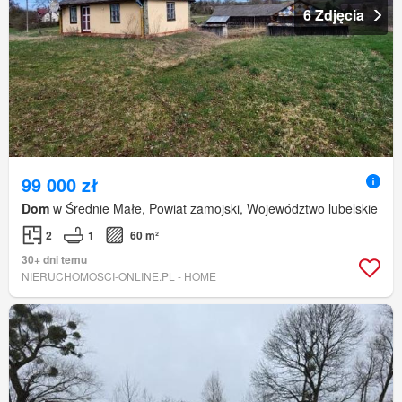
6 Zdjęcia
99 000 zł
Dom
w Średnie Małe, Powiat zamojski, Województwo lubelskie
2
1
60 m²
30+ dni temu
NIERUCHOMOSCI-ONLINE.PL - HOME