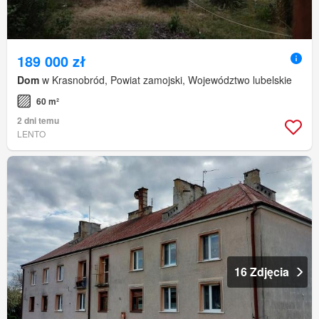
189 000 zł
Dom
w Krasnobród, Powiat zamojski, Województwo lubelskie
60 m²
2 dni temu
LENTO
16 Zdjęcia