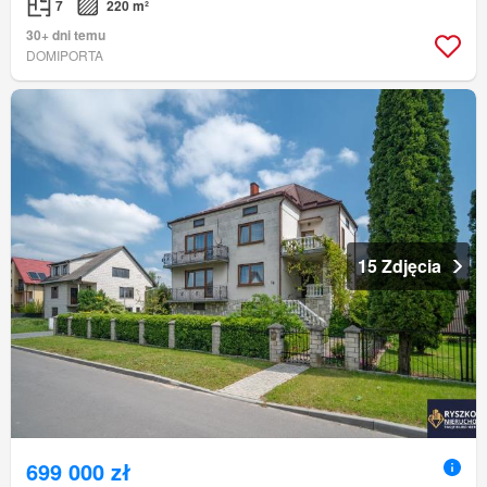
7
220 m²
30+ dni temu
DOMIPORTA
15 Zdjęcia
699 000 zł