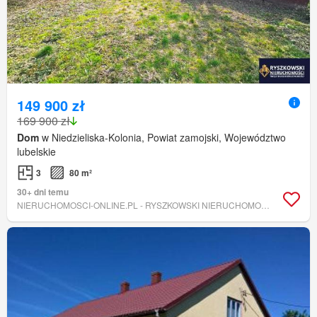
149 900 zł
169 900 zł
Dom
w Niedzieliska-Kolonia, Powiat zamojski, Województwo
lubelskie
3
80 m²
30+ dni temu
NIERUCHOMOSCI-ONLINE.PL - RYSZKOWSKI NIERUCHOMOŚCI