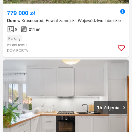
779 000 zł
Dom
w Krasnobród, Powiat zamojski, Województwo lubelskie
5
211 m²
Parking
21 dni temu
DOMIPORTA
15 Zdjęcia