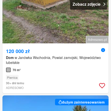
Zobacz zdjęcie
120 000 zł
Dom
w Janówka Wschodnia, Powiat zamojski, Województwo
lubelskie
70 m²
Piwnica
30+ dni temu
ADRESOWO
dużym zainteresowaniem