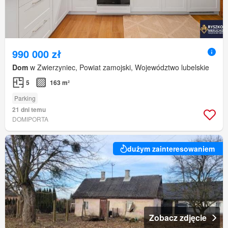
990 000 zł
Dom
w Zwierzyniec, Powiat zamojski, Województwo lubelskie
5
163 m²
Parking
21 dni temu
DOMIPORTA
dużym zainteresowaniem
Zobacz zdjęcie