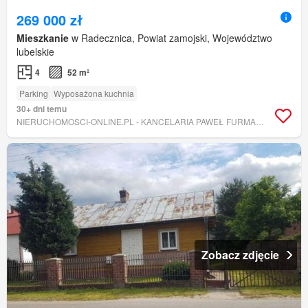
269 000 zł
Mieszkanie
w Radecznica, Powiat zamojski, Województwo
lubelskie
4
52 m²
Parking
Wyposażona kuchnia
30+ dni temu
NIERUCHOMOSCI-ONLINE.PL - KANCELARIA PAWEŁ FURMANEK
Zobacz zdjęcie