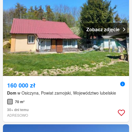
Zobacz zdjęcie
160 000 zł
Dom
w Osiczyna, Powiat zamojski, Województwo lubelskie
70 m²
30+ dni temu
ADRESOWO