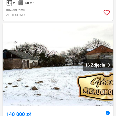
2
60 m²
30+ dni temu
ADRESOWO
16 Zdjęcia
140 000 zł