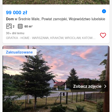
99 000 zł
Dom
w Średnie Małe, Powiat zamojski, Województwo lubelskie
2
60 m²
30+ dni temu
GRATKA - HOME - WARSZAWA, KRAKÓW, WROCŁAW, KATOWICE, CAŁA POLSKA
Zaktualizowane
Zobacz zdjęcie