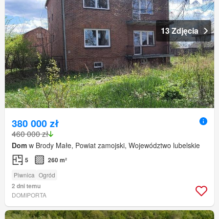
13 Zdjęcia
380 000 zł
460 000 zł
Dom
w Brody Małe, Powiat zamojski, Województwo lubelskie
5
260 m²
Piwnica
Ogród
2 dni temu
DOMIPORTA