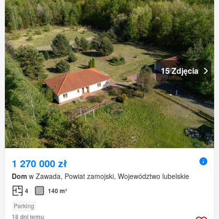
15 Zdjęcia
1 270 000 zł
Dom
w Zawada, Powiat zamojski, Województwo lubelskie
4
140 m²
Parking
18 dni temu