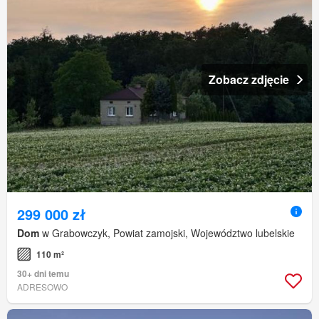
Zobacz zdjęcie
299 000 zł
Dom
w Grabowczyk, Powiat zamojski, Województwo lubelskie
110 m²
30+ dni temu
ADRESOWO