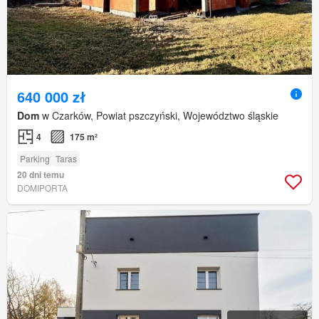
640 000 zł
Dom
w Czarków, Powiat pszczyński, Województwo śląskie
4
175 m²
Parking
Taras
20 dni temu
DOMIPORTA