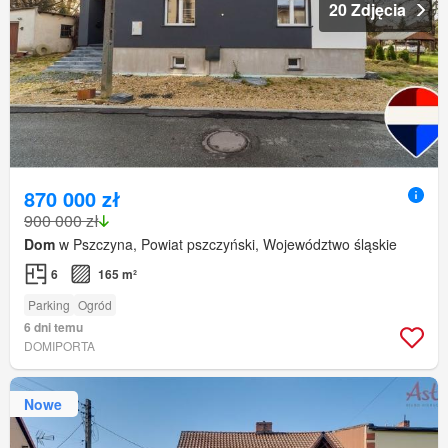
20 Zdjęcia
870 000 zł
900 000 zł
Dom
w Pszczyna, Powiat pszczyński, Województwo śląskie
6
165 m²
Parking
Ogród
6 dni temu
DOMIPORTA
Nowe