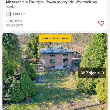
Mieszkanie
w Pszczyna, Powiat pszczyński, Województwo
śląskie
9 042 m²
22 dni temu
DOMIPORTA
32 Zdjęcia