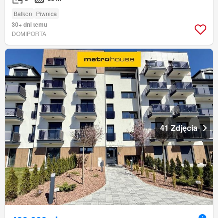
Balkon
Piwnica
30+ dni temu
DOMIPORTA
41 Zdjęcia