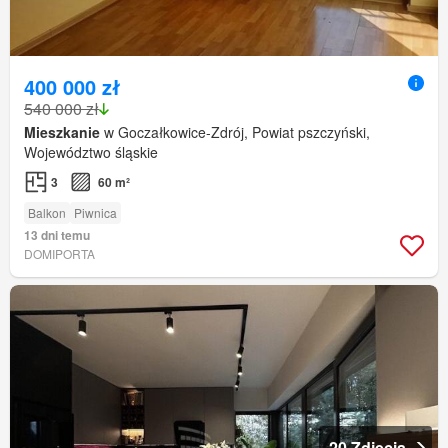
400 000 zł
540 000 zł
Mieszkanie
w Goczałkowice-Zdrój, Powiat pszczyński,
Województwo śląskie
3
60 m²
Balkon
Piwnica
13 dni temu
DOMIPORTA
20 Zdjęcia