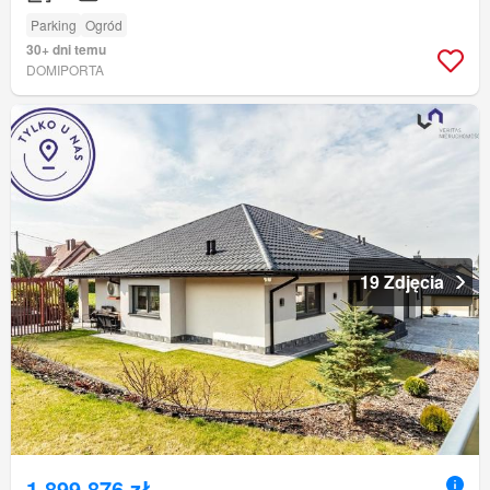
Parking
Ogród
30+ dni temu
DOMIPORTA
19 Zdjęcia
1 899 876 zł