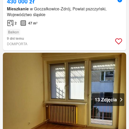
430 000 zł
Mieszkanie
w Goczałkowice-Zdrój, Powiat pszczyński,
Województwo śląskie
2
47 m²
Balkon
9 dni temu
DOMIPORTA
13 Zdjęcia