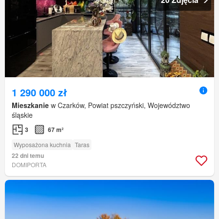
1 290 000 zł
Mieszkanie
w Czarków, Powiat pszczyński, Województwo
śląskie
3
67 m²
Wyposażona kuchnia
Taras
22 dni temu
DOMIPORTA