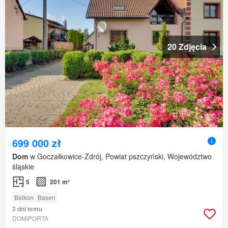
20 Zdjęcia
699 000 zł
Dom
w Goczałkowice-Zdrój, Powiat pszczyński, Województwo
śląskie
5
201 m²
Balkon
Basen
2 dni temu
DOMIPORTA