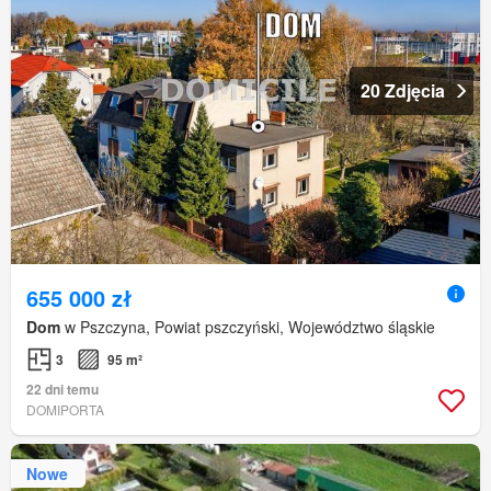
20 Zdjęcia
655 000 zł
Dom
w Pszczyna, Powiat pszczyński, Województwo śląskie
3
95 m²
22 dni temu
DOMIPORTA
Nowe