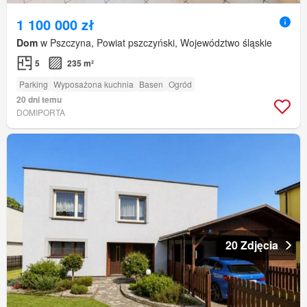
1 100 000 zł
Dom
w Pszczyna, Powiat pszczyński, Województwo śląskie
5
235 m²
Parking
Wyposażona kuchnia
Basen
Ogród
20 dni temu
DOMIPORTA
20 Zdjęcia