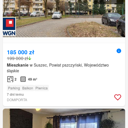
185 000 zł
199 000 zł
Mieszkanie
w Suszec, Powiat pszczyński, Województwo
śląskie
2
49 m²
Parking
Balkon
Piwnica
7 dni temu
DOMIPORTA