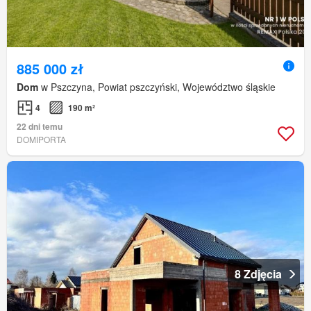
885 000 zł
Dom
w Pszczyna, Powiat pszczyński, Województwo śląskie
4
190 m²
22 dni temu
DOMIPORTA
8 Zdjęcia