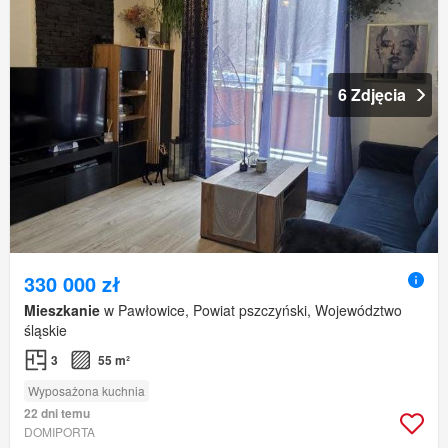
6 Zdjęcia
330 000 zł
Mieszkanie
w Pawłowice, Powiat pszczyński, Województwo
śląskie
3
55 m²
Wyposażona kuchnia
22 dni temu
DOMIPORTA