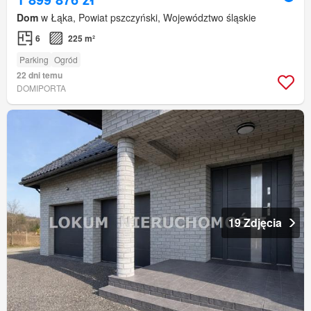
Dom
w Łąka, Powiat pszczyński, Województwo śląskie
6
225 m²
Parking
Ogród
22 dni temu
DOMIPORTA
19 Zdjęcia