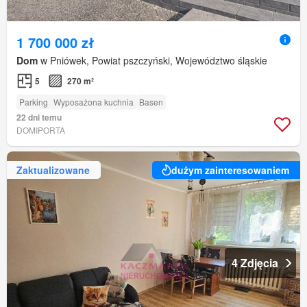
1 700 000 zł
Dom
w Pniówek, Powiat pszczyński, Województwo śląskie
5
270 m²
Parking
Wyposażona kuchnia
Basen
22 dni temu
DOMIPORTA
Zaktualizowane
dużym zainteresowaniem
4 Zdjęcia