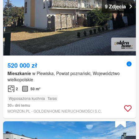
9 Zdjęcia
520 000 zł
Mieszkanie
w Plewiska, Powiat poznański, Województwo
wielkopolskie
2
50 m²
Wyposażona kuchnia
Taras
30+ dni temu
MORIZON.PL - GOLDENHOME NIERUCHOMOŚCI S.C.