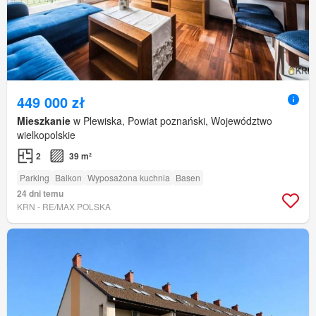
449 000 zł
Mieszkanie
w Plewiska, Powiat poznański, Województwo
wielkopolskie
2
39 m²
Parking
Balkon
Wyposażona kuchnia
Basen
24 dni temu
KRN - RE/MAX POLSKA