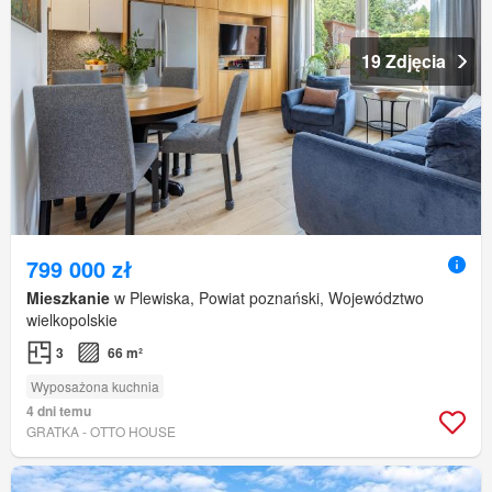
19 Zdjęcia
799 000 zł
Mieszkanie
w Plewiska, Powiat poznański, Województwo
wielkopolskie
3
66 m²
Wyposażona kuchnia
4 dni temu
GRATKA - OTTO HOUSE