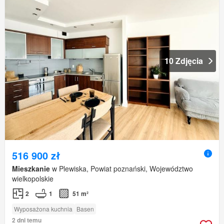
10 Zdjęcia
516 900 zł
Mieszkanie
w Plewiska, Powiat poznański, Województwo
wielkopolskie
2
1
51 m²
Wyposażona kuchnia
Basen
2 dni temu