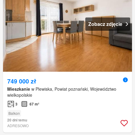
Zobacz zdjęcie
749 000 zł
Mieszkanie
w Plewiska, Powiat poznański, Województwo
wielkopolskie
3
67 m²
Balkon
20 dni temu
ADRESOWO