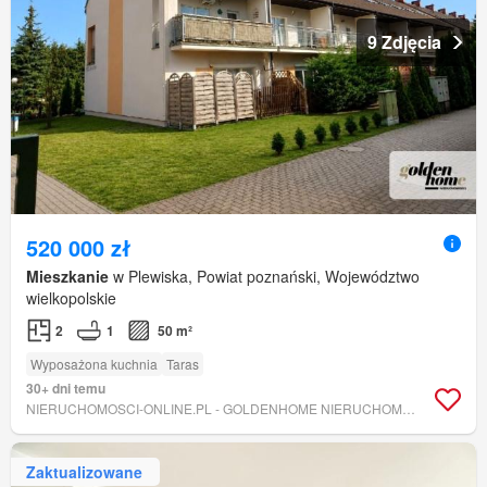
9 Zdjęcia
520 000 zł
Mieszkanie
w Plewiska, Powiat poznański, Województwo
wielkopolskie
2
1
50 m²
Wyposażona kuchnia
Taras
30+ dni temu
NIERUCHOMOSCI-ONLINE.PL - GOLDENHOME NIERUCHOMOŚCI SPÓŁKA CYWILNA
Zaktualizowane