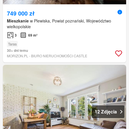
749 000 zł
Mieszkanie
w Plewiska, Powiat poznański, Województwo
wielkopolskie
3
69 m²
Taras
30+ dni temu
MORIZON.PL - BIURO NIERUCHOMOŚCI CASTLE
12 Zdjęcia