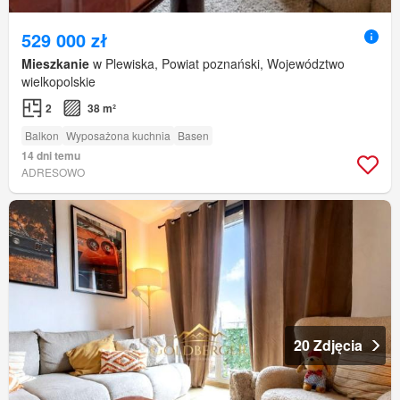
529 000 zł
Mieszkanie
w Plewiska, Powiat poznański, Województwo
wielkopolskie
2
38 m²
Balkon
Wyposażona kuchnia
Basen
14 dni temu
ADRESOWO
20 Zdjęcia