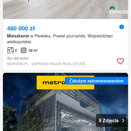
480 000 zł
Mieszkanie
w Plewiska, Powiat poznański, Województwo
wielkopolskie
2
58 m²
30+ dni temu
MORIZON.PL - EXPRESS HOUSE REAL ESTATE
dużym zainteresowaniem
8 Zdjęcia