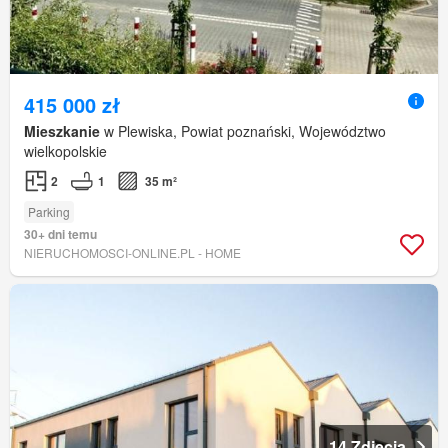
415 000 zł
Mieszkanie
w Plewiska, Powiat poznański, Województwo
wielkopolskie
2
1
35 m²
Parking
30+ dni temu
NIERUCHOMOSCI-ONLINE.PL - HOME
14 Zdjęcia