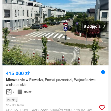
8 Zdjęcia
415 000 zł
Mieszkanie
w Plewiska, Powiat poznański, Województwo
wielkopolskie
2
35 m²
Parking
30+ dni temu
GRATKA - HOME - WARSZAWA, KRAKÓW, WROCŁAW, KATOWICE, CAŁA POLSKA