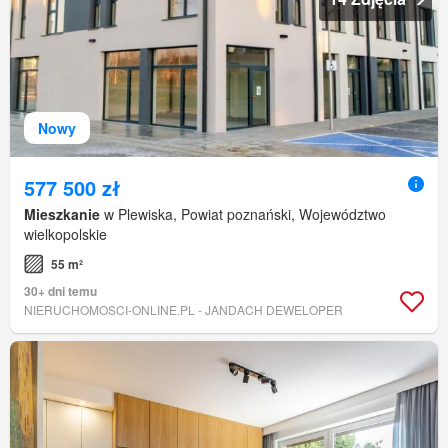
Nowy
577 500 zł
Mieszkanie
w Plewiska, Powiat poznański, Województwo
wielkopolskie
55 m²
30+ dni temu
NIERUCHOMOSCI-ONLINE.PL - JANDACH DEWELOPER