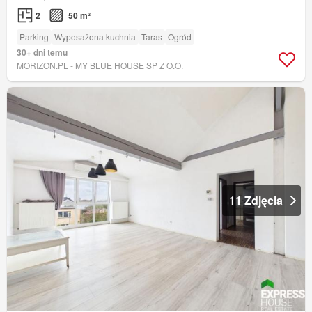
2
50 m²
Parking
Wyposażona kuchnia
Taras
Ogród
30+ dni temu
MORIZON.PL - MY BLUE HOUSE SP Z O.O.
11 Zdjęcia