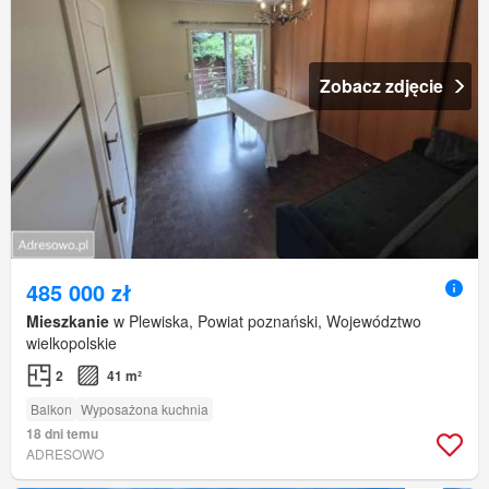
Zobacz zdjęcie
485 000 zł
Mieszkanie
w Plewiska, Powiat poznański, Województwo
wielkopolskie
2
41 m²
Balkon
Wyposażona kuchnia
18 dni temu
ADRESOWO