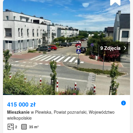
9 Zdjęcia
415 000 zł
Mieszkanie
w Plewiska, Powiat poznański, Województwo
wielkopolskie
2
35 m²