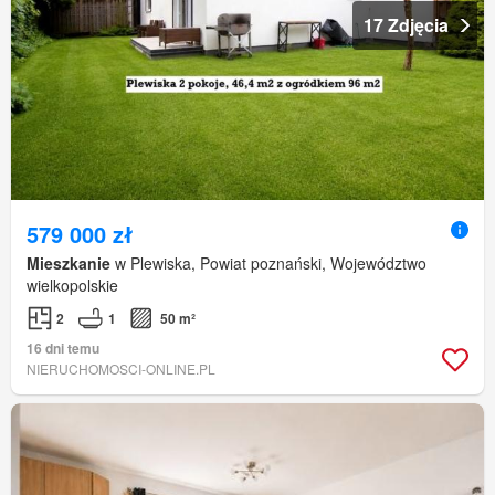
17 Zdjęcia
579 000 zł
Mieszkanie
w Plewiska, Powiat poznański, Województwo
wielkopolskie
2
1
50 m²
16 dni temu
NIERUCHOMOSCI-ONLINE.PL