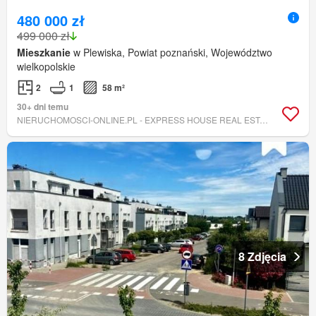
480 000 zł
499 000 zł
Mieszkanie
w Plewiska, Powiat poznański, Województwo
wielkopolskie
2
1
58 m²
30+ dni temu
NIERUCHOMOSCI-ONLINE.PL - EXPRESS HOUSE REAL ESTATE
8 Zdjęcia