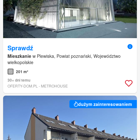
Sprawdź
Mieszkanie
w Plewiska, Powiat poznański, Województwo
wielkopolskie
201 m²
30+ dni temu
OFERTY-DOM.PL - METROHOUSE
dużym zainteresowaniem