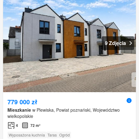
9 Zdjęcia
779 000 zł
Mieszkanie
w Plewiska, Powiat poznański, Województwo
wielkopolskie
4
72 m²
Wyposażona kuchnia
Taras
Ogród