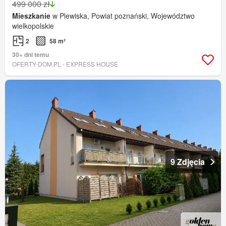
499 000 zł
Mieszkanie
w Plewiska, Powiat poznański, Województwo
wielkopolskie
2
58 m²
30+ dni temu
OFERTY-DOM.PL - EXPRESS HOUSE
9 Zdjęcia