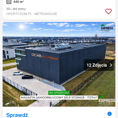
440 m²
30+ dni temu
OFERTY-DOM.PL - METROHOUSE
12 Zdjęcia
Sprawdź