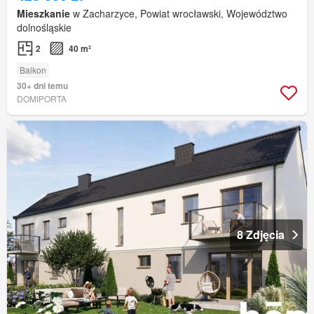
Mieszkanie
w Zacharzyce, Powiat wrocławski, Województwo
dolnośląskie
2
40 m²
Balkon
30+ dni temu
DOMIPORTA
8 Zdjęcia