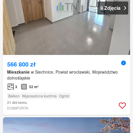
9 Zdjęcia
566 800 zł
Mieszkanie
w Siechnice, Powiat wrocławski, Województwo
dolnośląskie
3
52 m²
Balkon
Wyposażona kuchnia
Ogród
21 dni temu
DOMIPORTA