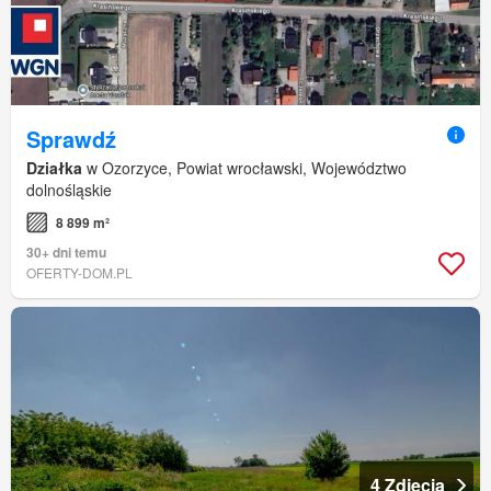
Sprawdź
Działka
w Ozorzyce, Powiat wrocławski, Województwo
dolnośląskie
8 899 m²
30+ dni temu
OFERTY-DOM.PL
4 Zdjęcia