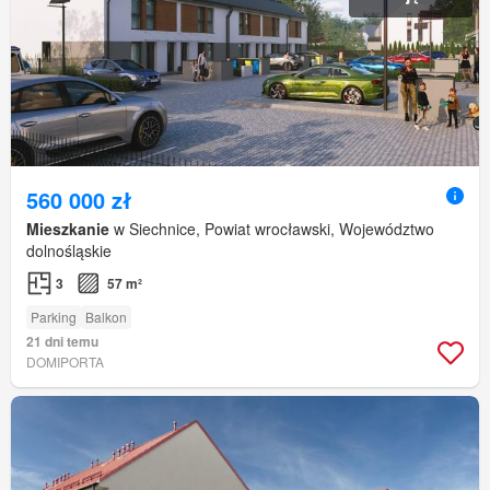
560 000 zł
Mieszkanie
w Siechnice, Powiat wrocławski, Województwo
dolnośląskie
3
57 m²
Parking
Balkon
21 dni temu
DOMIPORTA