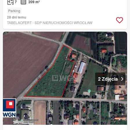
7
209 m²
Parking
28 dni temu
TABELAOFERT - SDP NIERUCHOMOŚCI WROCŁAW
2 Zdjęcia