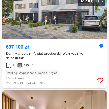
12 Zdjęcia
687 100 zł
Dom
w Groblice, Powiat wrocławski, Województwo
dolnośląskie
5
125 m²
Parking
Wyposażona kuchnia
Ogród
30+ dni temu
MORIZON.PL - ZGLOSZENIA