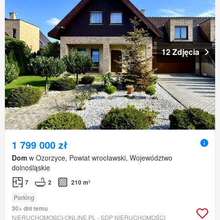
12 Zdjęcia
1 799 000 zł
Dom
w Ozorzyce, Powiat wrocławski, Województwo
dolnośląskie
7
2
210 m²
Parking
30+ dni temu
NIERUCHOMOSCI-ONLINE.PL - SDP NIERUCHOMOŚCI