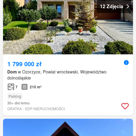
12 Zdjęcia
1 799 000 zł
Dom
w Ozorzyce, Powiat wrocławski, Województwo
dolnośląskie
7
210 m²
Parking
30+ dni temu
GRATKA - SDP NIERUCHOMOŚCI