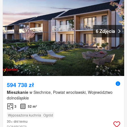
6 Zdjęcia
594 738 zł
Mieszkanie
w Siechnice, Powiat wrocławski, Województwo
dolnośląskie
3
52 m²
Wyposażona kuchnia
Ogród
30+ dni temu
DOMIPORTA