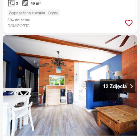
3
46 m²
Wyposażona kuchnia
Ogród
30+ dni temu
DOMIPORTA
12 Zdjęcia