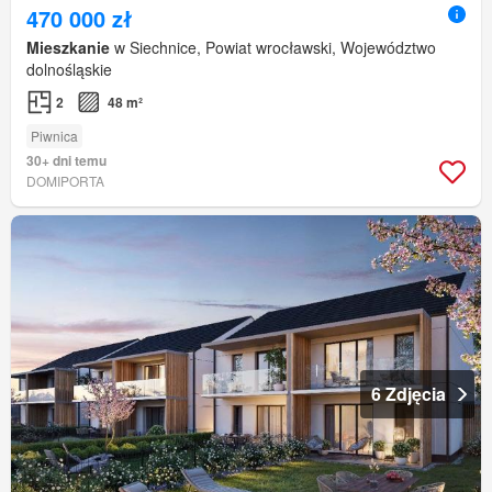
470 000 zł
Mieszkanie
w Siechnice, Powiat wrocławski, Województwo
dolnośląskie
2
48 m²
Piwnica
30+ dni temu
DOMIPORTA
6 Zdjęcia