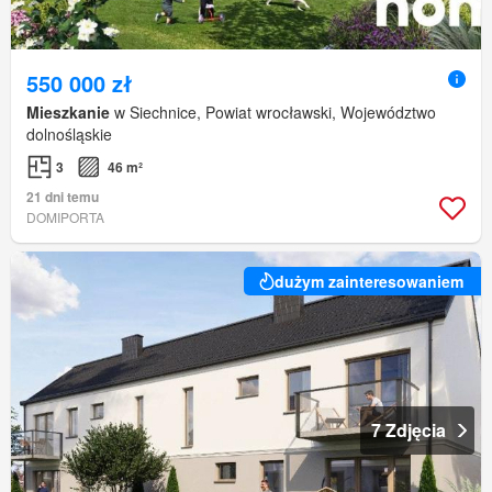
550 000 zł
Mieszkanie
w Siechnice, Powiat wrocławski, Województwo
dolnośląskie
3
46 m²
21 dni temu
DOMIPORTA
dużym zainteresowaniem
7 Zdjęcia