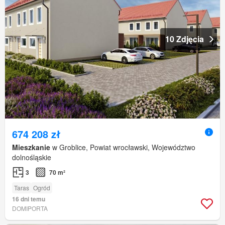
10 Zdjęcia
674 208 zł
Mieszkanie
w Groblice, Powiat wrocławski, Województwo
dolnośląskie
3
70 m²
Taras
Ogród
16 dni temu
DOMIPORTA