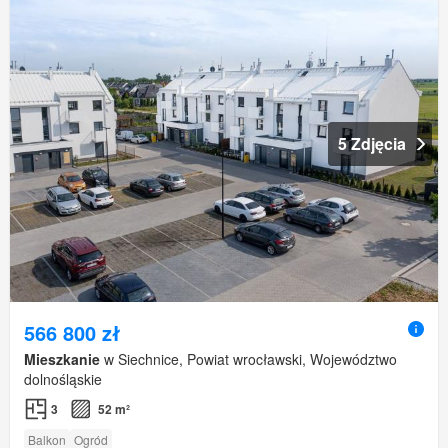
5 Zdjęcia
566 800 zł
Mieszkanie
w Siechnice, Powiat wrocławski, Województwo
dolnośląskie
3
52 m²
Balkon
Ogród