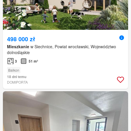
498 000 zł
Mieszkanie
w Siechnice, Powiat wrocławski, Województwo
dolnośląskie
3
51 m²
Balkon
18 dni temu
DOMIPORTA