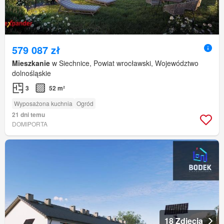
579 087 zł
Mieszkanie
w Siechnice, Powiat wrocławski, Województwo
dolnośląskie
3
52 m²
Wyposażona kuchnia
Ogród
21 dni temu
DOMIPORTA
18 Zdjęcia