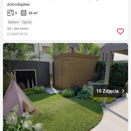
dolnośląskie
3
55 m²
Balkon
Ogród
30+ dni temu
DOMIPORTA
10 Zdjęcia