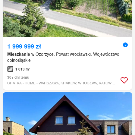
1 999 999 zł
Mieszkanie
w Ozorzyce, Powiat wrocławski, Województwo
dolnośląskie
1 013 m²
30+ dni temu
GRATKA - HOME - WARSZAWA, KRAKÓW, WROCŁAW, KATOWICE, CAŁA POLSKA