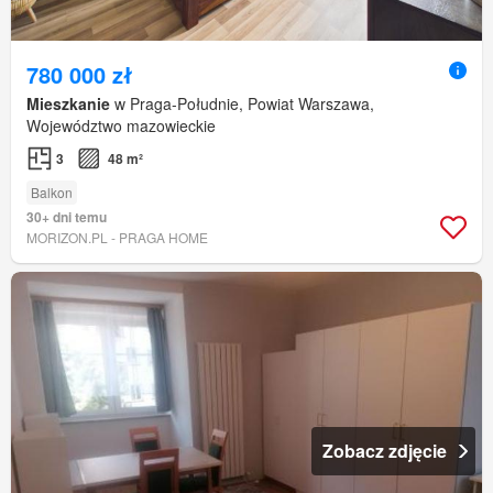
780 000 zł
Mieszkanie
w Praga-Południe, Powiat Warszawa,
Województwo mazowieckie
3
48 m²
Balkon
30+ dni temu
MORIZON.PL - PRAGA HOME
Zobacz zdjęcie