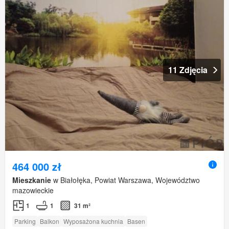
11 Zdjęcia
464 000 zł
Mieszkanie
w Białołęka, Powiat Warszawa, Województwo
mazowieckie
1
1
31 m²
Parking
Balkon
Wyposażona kuchnia
Basen