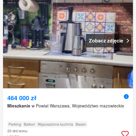
Zobacz zdjęcie
464 000 zł
Mieszkanie
w Powiat Warszawa, Województwo mazowieckie
Parking
Balkon
Wyposażona kuchnia
Basen
20 dni temu