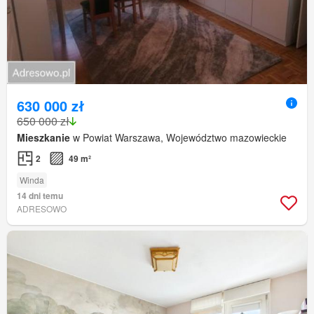
630 000 zł
650 000 zł
Mieszkanie
w Powiat Warszawa, Województwo mazowieckie
2
49 m²
Winda
14 dni temu
ADRESOWO