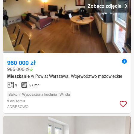
Zobacz zdjęcie
960 000 zł
985 000 zł
Mieszkanie
w Powiat Warszawa, Województwo mazowieckie
3
57 m²
Balkon
Wyposażona kuchnia
Winda
9 dni temu
ADRESOWO