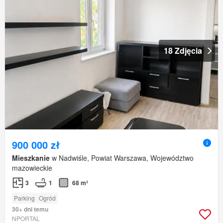
18 Zdjęcia
900 000 zł
Mieszkanie
w Nadwiśle, Powiat Warszawa, Województwo
mazowieckie
3
1
68 m²
Parking
Ogród
30+ dni temu
NPORTAL