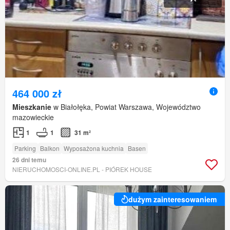
464 000 zł
Mieszkanie
w Białołęka, Powiat Warszawa, Województwo
mazowieckie
1
1
31 m²
Parking
Balkon
Wyposażona kuchnia
Basen
26 dni temu
NIERUCHOMOSCI-ONLINE.PL - PIÓREK HOUSE
dużym zainteresowaniem