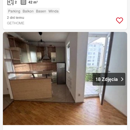
2
42 m²
Parking
Balkon
Basen
Winda
2 dni temu
GETHOME
18 Zdjęcia