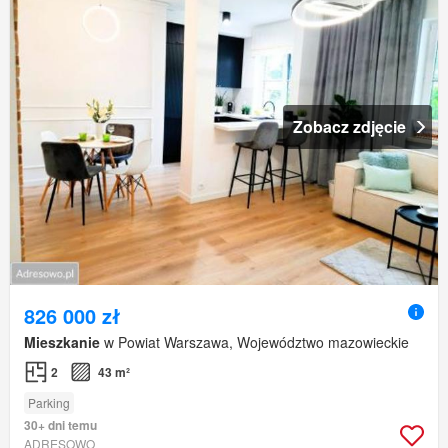
Zobacz zdjęcie
826 000 zł
Mieszkanie
w Powiat Warszawa, Województwo mazowieckie
2
43 m²
Parking
30+ dni temu
ADRESOWO