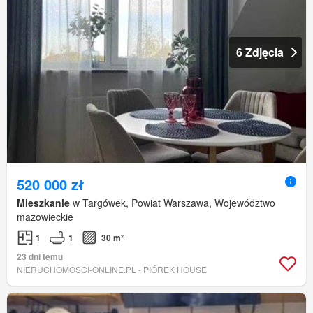
6 Zdjęcia
520 000 zł
Mieszkanie
w Targówek, Powiat Warszawa, Województwo
mazowieckie
1
1
30 m²
23 dni temu
NIERUCHOMOSCI-ONLINE.PL - PIÓREK HOUSE