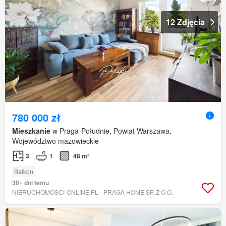
12 Zdjęcia
780 000 zł
Mieszkanie
w Praga-Południe, Powiat Warszawa,
Województwo mazowieckie
3
1
48 m²
Balkon
30+ dni temu
NIERUCHOMOSCI-ONLINE.PL - PRAGA HOME SP. Z O.O.