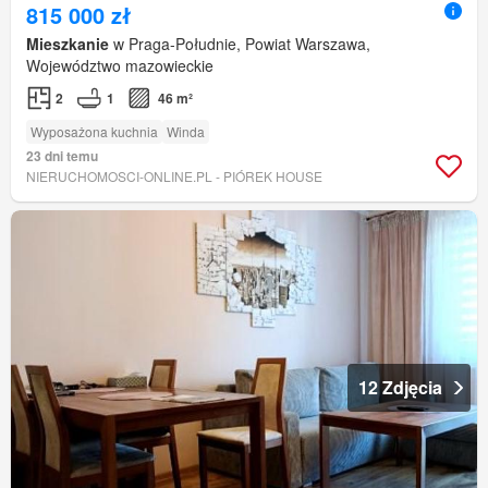
815 000 zł
Mieszkanie
w Praga-Południe, Powiat Warszawa,
Województwo mazowieckie
2
1
46 m²
Wyposażona kuchnia
Winda
23 dni temu
NIERUCHOMOSCI-ONLINE.PL - PIÓREK HOUSE
12 Zdjęcia