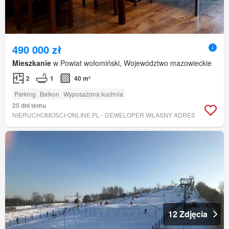
490 000 zł
Mieszkanie
w Powiat wołomiński, Województwo mazowieckie
2
1
40 m²
Parking
Balkon
Wyposażona kuchnia
25 dni temu
NIERUCHOMOSCI-ONLINE.PL - DEWELOPER WŁASNY ADRES
12 Zdjęcia