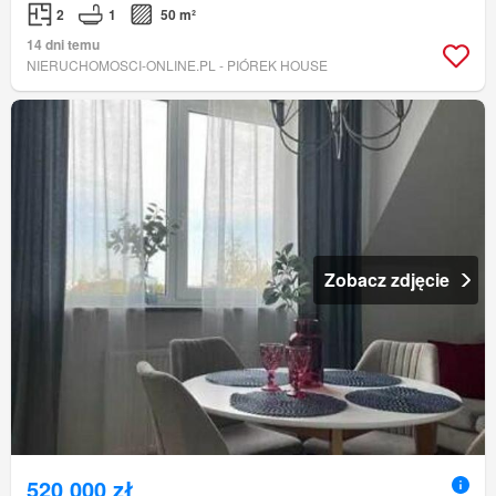
2
1
50 m²
14 dni temu
NIERUCHOMOSCI-ONLINE.PL - PIÓREK HOUSE
Zobacz zdjęcie
520 000 zł