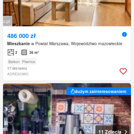
486 000 zł
Mieszkanie
w Powiat Warszawa, Województwo mazowieckie
2
36 m²
Balkon
Piwnica
17 dni temu
ADRESOWO
dużym zainteresowaniem
11 Zdjęcia