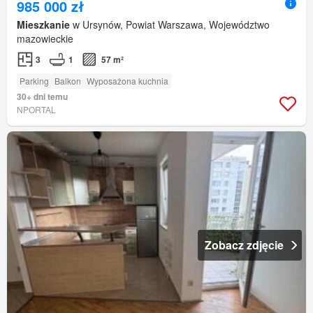
985 000 zł
Mieszkanie
w Ursynów, Powiat Warszawa, Województwo
mazowieckie
3
1
57 m²
Parking
Balkon
Wyposażona kuchnia
30+ dni temu
NPORTAL
Zobacz zdjęcie