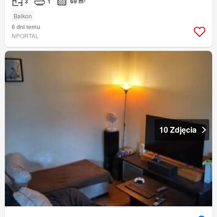
3
1
69 m²
Balkon
6 dni temu
NPORTAL
10 Zdjęcia