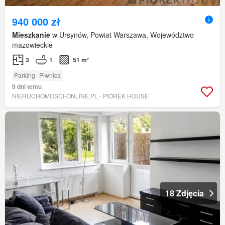
940 000 zł
Mieszkanie
w Ursynów, Powiat Warszawa, Województwo
mazowieckie
3
1
51 m²
Parking
Piwnica
9 dni temu
NIERUCHOMOSCI-ONLINE.PL - PIÓREK HOUSE
18 Zdjęcia