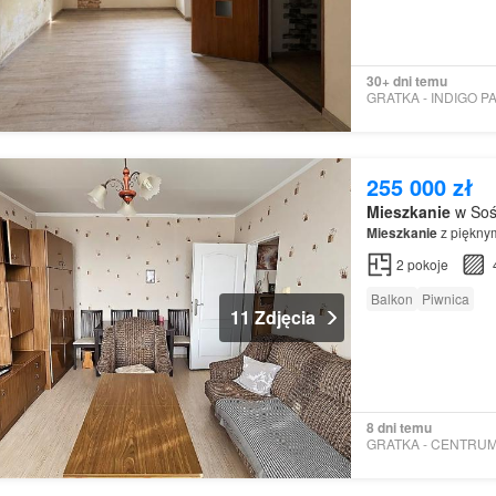
30+ dni temu
255 000 zł
Mieszkanie
w Sośn
Mieszkanie
z piękny
2
pokoje
Balkon
Piwnica
11 Zdjęcia
8 dni temu