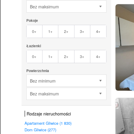
Bez maksimum
Pokoje
0+
1+
2+
3+
4+
Łazienki
0+
1+
2+
3+
4+
Powierzchnia
Bez minimum
Bez maksimum
Rodzaje nieruchomości
Apartament Gliwice (1 830)
Dom Gliwice (277)