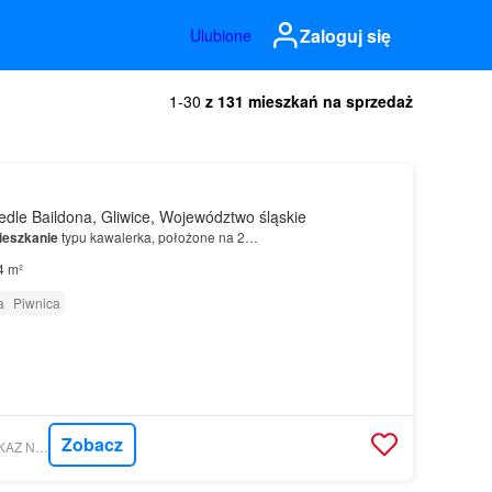
Zaloguj się
Ulubione
1-30
z 131 mieszkań na sprzedaż
dle Baildona, Gliwice, Województwo śląskie
ieszkanie
typu kawalerka, położone na 2…
4 m²
a
Piwnica
Zobacz
GRATKA - DOMOWSKAZ NIERUCHOMOŚCI