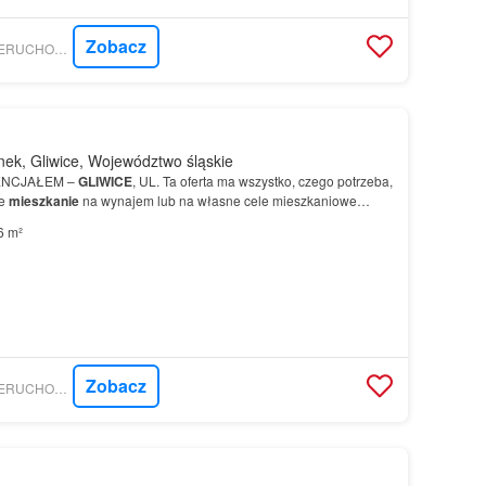
Zobacz
GRATKA - REJON NIERUCHOMOŚCI REJNOWICZ JOANNA
ek, Gliwice, Województwo śląskie
ENCJAŁEM –
GLIWICE
, UL. Ta oferta ma wszystko, czego potrzeba,
ne
mieszkanie
na wynajem lub na własne cele mieszkaniowe…
6 m²
Zobacz
GRATKA - REJON NIERUCHOMOŚCI REJNOWICZ JOANNA