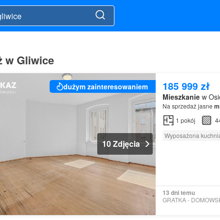
 w Gliwice
185 999 zł
dużym zainteresowaniem
Mieszkanie
w Osie
Na sprzedaż jasne
m
1
pokój
4
Wyposażona kuchni
10 Zdjęcia
13 dni temu