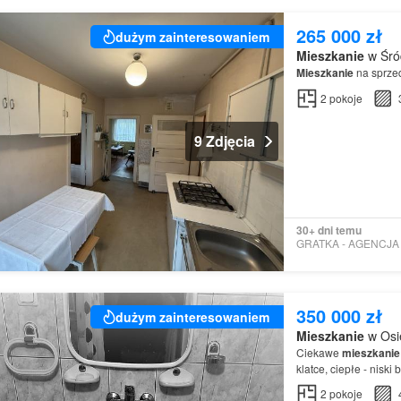
265 000 zł
dużym zainteresowaniem
Mieszkanie
w Śród
Mieszkanie
na sprze
2
pokoje
9 Zdjęcia
30+ dni temu
350 000 zł
dużym zainteresowaniem
Mieszkanie
w Osie
Ciekawe
mieszkanie
klatce, ciepłe - nisk
2
pokoje