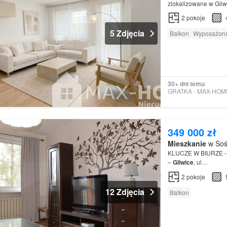
zlokalizowane w Gliw
2
pokoje
5 Zdjęcia
Balkon
Wyposażona
30+ dni temu
349 000 zł
Mieszkanie
w Sośn
KLUCZE W BIURZE 
–
Gliwice
, ul…
2
pokoje
12 Zdjęcia
Balkon