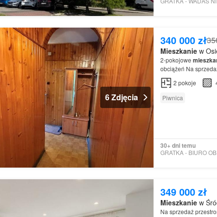
340 000 zł
35
Mieszkanie
w Osie
2-pokojowe
mieszka
obciążeń Na sprzed
Mieszkanie
dostępne
2
pokoje
6 Zdjęcia
Piwnica
30+ dni temu
349 000 zł
Mieszkanie
w Śród
Na sprzedaż przestr