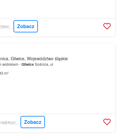
Zobacz
GRATKA - INDIGO PATRYCJA SZAFARCZYK
ica, Gliwice, Województwo śląskie
m widokiem -
Gliwice
Sośnica, ul
43 m²
Zobacz
GRATKA - CENTRUM NIERUCHOMOŚCI PRESTIGE AHU NIKTEX KRZYSZTOF NIKODEM