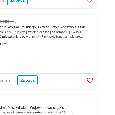
GRATKA - WADAS NIERUCHOMOŚCI
0 000 zł
dle Wojska Polskiego, Gliwice, Województwo śląskie
nie
47 m² | 1 piętro | świetna okolica | do
remontu
| KW bez
aż
mieszkanie
o powierzchni 47 m², położone na 1 piętrze
 od zaraz…
47 m²
Zobacz
GRATKA - BIURO OBROTU NIERUCHOMOŚCIAMI ,, EURODOMANNA,, SP. O O
mieście, Gliwice, Województwo śląskie
onne, 2-pokojowe
mieszkanie
o powierzchni 49,4 m²,