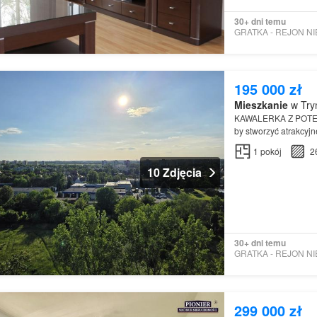
30+ dni temu
195 000 zł
Mieszkanie
w Tryn
KAWALERKA Z POT
by stworzyć atrakcyj
1
pokój
2
10 Zdjęcia
30+ dni temu
299 000 zł