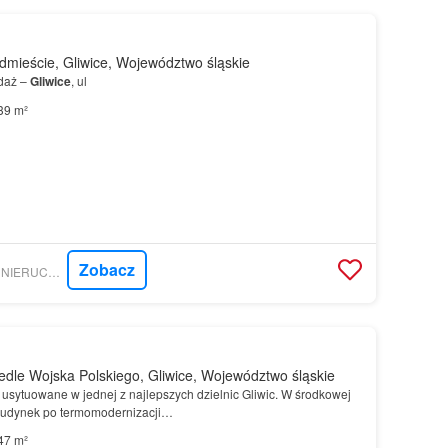
mieście, Gliwice, Województwo śląskie
daż –
Gliwice
, ul
39 m²
Zobacz
GRATKA - AGENCJA NIERUCHOMOŚCI DIRECT HOME
dle Wojska Polskiego, Gliwice, Województwo śląskie
usytuowane w jednej z najlepszych dzielnic Gliwic. W środkowej
i budynek po termomodernizacji…
47 m²