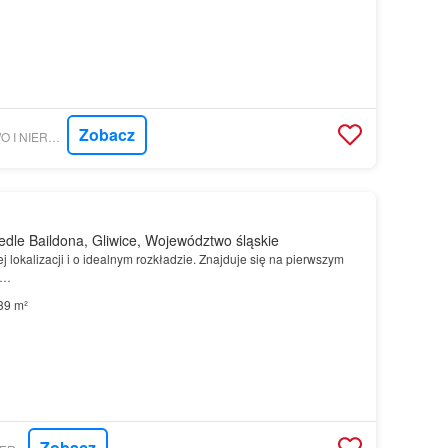
Zobacz
GRATKA - JGF PRAWO I NIERUCHOMOŚCI JOLANTA GUC-FILIPKOWSKA
dle Baildona, Gliwice, Województwo śląskie
j lokalizacji i o idealnym rozkładzie. Znajduje się na pierwszym
)…
39 m²
Zobacz