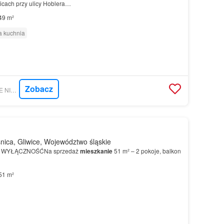
icach przy ulicy Hoblera…
49 m²
 kuchnia
Zobacz
GRATKA - MAX-HOME NIERUCHOMOŚCI
ica, Gliwice, Województwo śląskie
- WYŁĄCZNOŚĆNa sprzedaż
mieszkanie
51 m² – 2 pokoje, balkon
51 m²