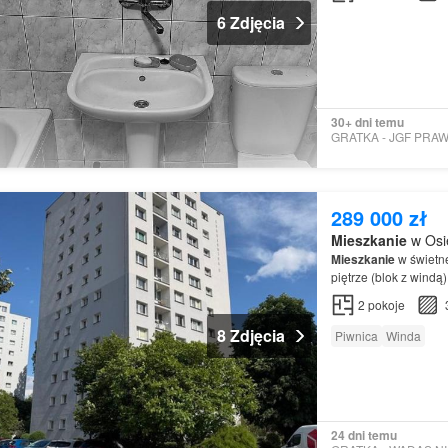
6 Zdjęcia
30+ dni temu
289 000 zł
Mieszkanie
w Osie
Mieszkanie
w świetne
piętrze (blok z windą
2
pokoje
8 Zdjęcia
Piwnica
Winda
24 dni temu