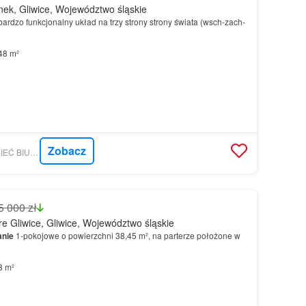
ek, Gliwice, Województwo śląskie
ardzo funkcjonalny układ na trzy strony strony świata (wsch-zach-
48 m²
Zobacz
GRATKA - PIONIER SIEĆ BIUR NIERUCHOMOŚCI
5 000 zł
e Gliwice, Gliwice, Województwo śląskie
anie
1‑pokojowe o powierzchni 38,45 m², na parterze położone w
8 m²