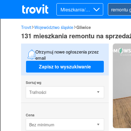
Mieszkania/Do
my (sprzedaż)
Trovit
Województwo śląskie
Gliwice
131 mieszkania remontu na sprzedaż
Otrzymuj nowe ogłoszenia przez
email
Zapisz to wyszukiwanie
Sortuj wg
Trafności
Cena
Bez minimum