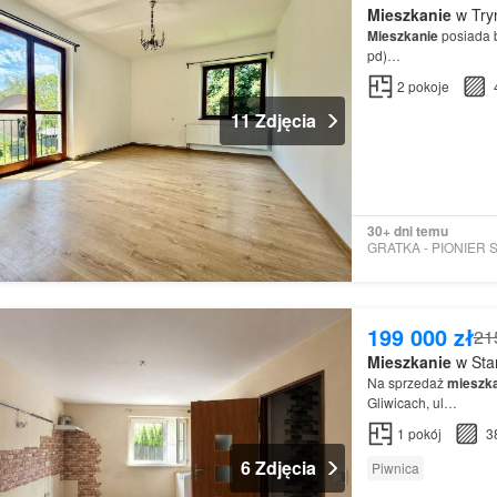
Mieszkanie
w Tryn
Mieszkanie
posiada b
pd)…
2
pokoje
11 Zdjęcia
30+ dni temu
199 000 zł
21
Mieszkanie
w Star
Na sprzedaż
mieszk
Gliwicach, ul…
1
pokój
3
6 Zdjęcia
Piwnica