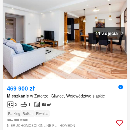
11 Zdjęcia
469 900 zł
Mieszkanie
w Zatorze, Gliwice, Województwo śląskie
2
1
58 m²
Parking
Balkon
Piwnica
30+ dni temu
NIERUCHOMOSCI-ONLINE.PL - HOMEON