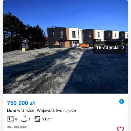
18 Zdjęcia
750 000 zł
Dom
w Gliwice, Województwo śląskie
4
1
91 m²
30+ dni temu