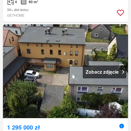
4
90 m²
30+ dni temu
GETHOME
Zobacz zdjęcie
1 295 000 zł