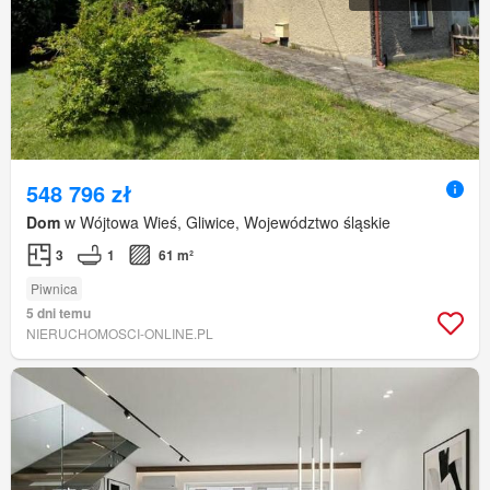
548 796 zł
Dom
w Wójtowa Wieś, Gliwice, Województwo śląskie
3
1
61 m²
Piwnica
5 dni temu
NIERUCHOMOSCI-ONLINE.PL