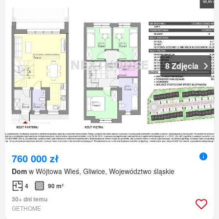
8 Zdjęcia
760 000 zł
Dom
w Wójtowa Wieś, Gliwice, Województwo śląskie
4
90 m²
30+ dni temu
GETHOME