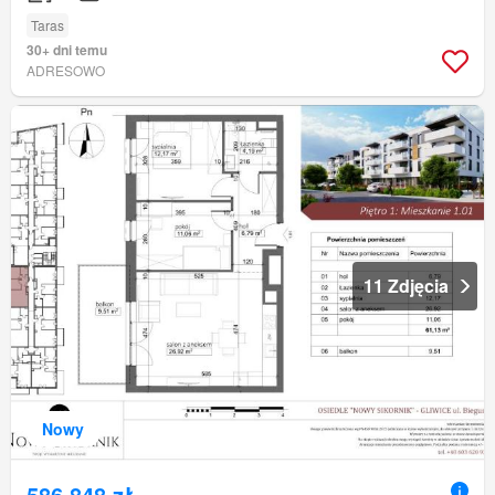
Taras
30+ dni temu
ADRESOWO
11 Zdjęcia
Nowy
586 848 zł