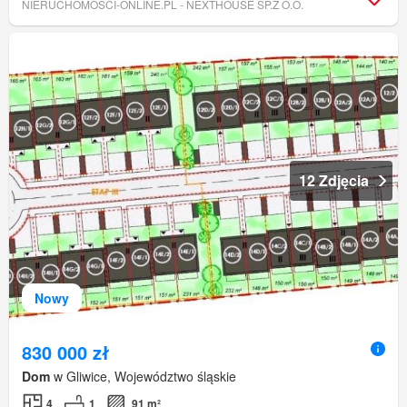
NIERUCHOMOSCI-ONLINE.PL - NEXTHOUSE SP.Z O.O.
12 Zdjęcia
Nowy
830 000 zł
Dom
w Gliwice, Województwo śląskie
4
1
91 m²