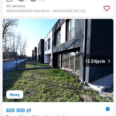
30+ dni temu
NIERUCHOMOSCI-ONLINE.PL - NEXTHOUSE SP.Z O.O.
12 Zdjęcia
Nowy
820 000 zł