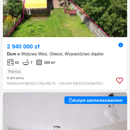
2 940 000 zł
Dom
w Wójtowa Wieś, Gliwice, Województwo śląskie
42
7
500 m²
Piwnica
9 dni temu
NIERUCHOMOSCI-ONLINE.PL - KALINA NIERUCHOMOSCI
dużym zainteresowaniem