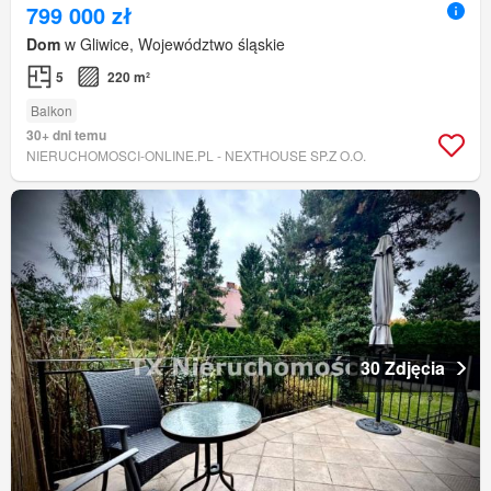
799 000 zł
Dom
w Gliwice, Województwo śląskie
5
220 m²
Balkon
30+ dni temu
NIERUCHOMOSCI-ONLINE.PL - NEXTHOUSE SP.Z O.O.
30 Zdjęcia