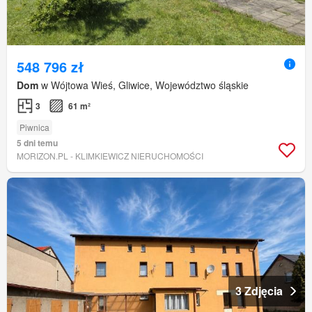
548 796 zł
Dom
w Wójtowa Wieś, Gliwice, Województwo śląskie
3
61 m²
Piwnica
5 dni temu
MORIZON.PL - KLIMKIEWICZ NIERUCHOMOŚCI
3 Zdjęcia