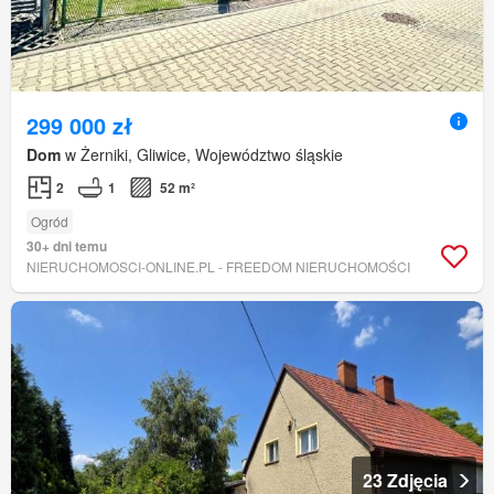
299 000 zł
Dom
w Żerniki, Gliwice, Województwo śląskie
2
1
52 m²
Ogród
30+ dni temu
NIERUCHOMOSCI-ONLINE.PL - FREEDOM NIERUCHOMOŚCI
23 Zdjęcia