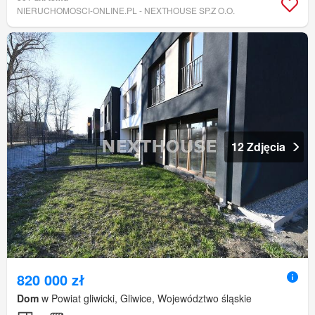
NIERUCHOMOSCI-ONLINE.PL - NEXTHOUSE SP.Z O.O.
12 Zdjęcia
820 000 zł
Dom
w Powiat gliwicki, Gliwice, Województwo śląskie