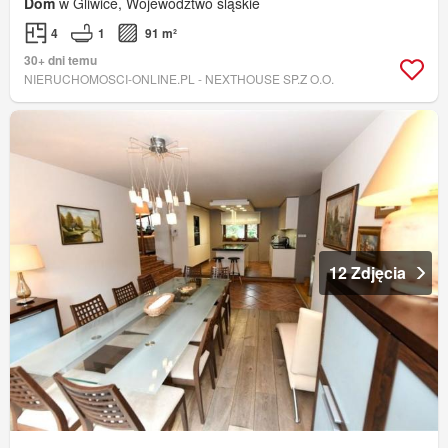
Dom
w Gliwice, Województwo śląskie
4
1
91 m²
30+ dni temu
NIERUCHOMOSCI-ONLINE.PL - NEXTHOUSE SP.Z O.O.
12 Zdjęcia