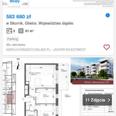
Nowy
583 680 zł
w Sikornik, Gliwice, Województwo śląskie
3
61 m²
Parking
30+ dni temu
NIERUCHOMOSCI-ONLINE.PL - JANTAR INVESTMENT
11 Zdjęcia