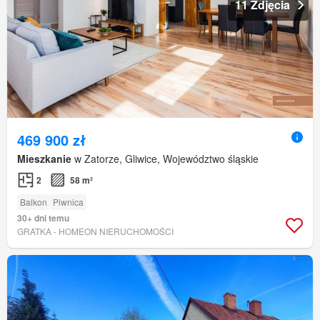
11 Zdjęcia
469 900 zł
Mieszkanie
w Zatorze, Gliwice, Województwo śląskie
2
58 m²
Balkon
Piwnica
30+ dni temu
GRATKA - HOMEON NIERUCHOMOŚCI