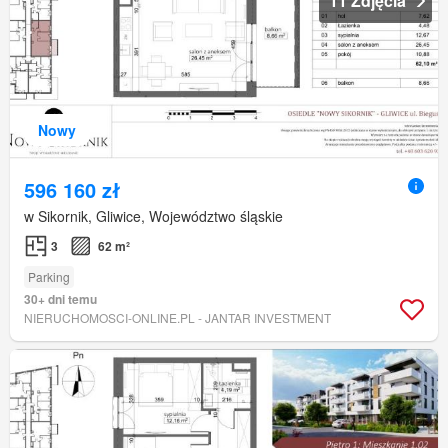
11 Zdjęcia
Nowy
596 160 zł
w Sikornik, Gliwice, Województwo śląskie
3
62 m²
Parking
30+ dni temu
NIERUCHOMOSCI-ONLINE.PL - JANTAR INVESTMENT