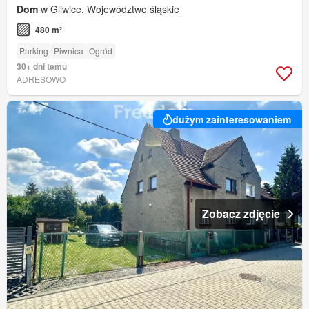
Dom
w Gliwice, Województwo śląskie
480 m²
Parking
Piwnica
Ogród
30+ dni temu
ADRESOWO
dużym zainteresowaniem
Zobacz zdjęcie