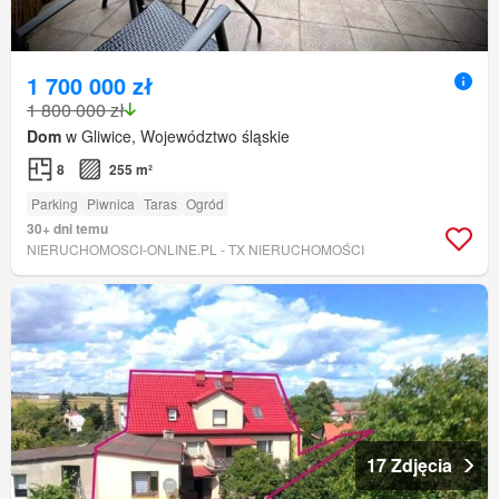
1 700 000 zł
1 800 000 zł
Dom
w Gliwice, Województwo śląskie
8
255 m²
Parking
Piwnica
Taras
Ogród
30+ dni temu
NIERUCHOMOSCI-ONLINE.PL - TX NIERUCHOMOŚCI
17 Zdjęcia