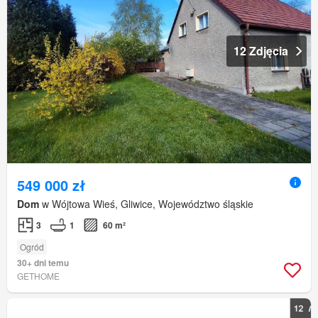
12 Zdjęcia
549 000 zł
Dom
w Wójtowa Wieś, Gliwice, Województwo śląskie
3
1
60 m²
Ogród
30+ dni temu
GETHOME