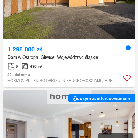
1 295 000 zł
Dom
w Ostropa, Gliwice, Województwo śląskie
5
430 m²
30+ dni temu
MORIZON.PL - BIURO OBROTU NIERUCHOMOŚCIAMI ,, EURODOMANNA,, SP. O O
dużym zainteresowaniem