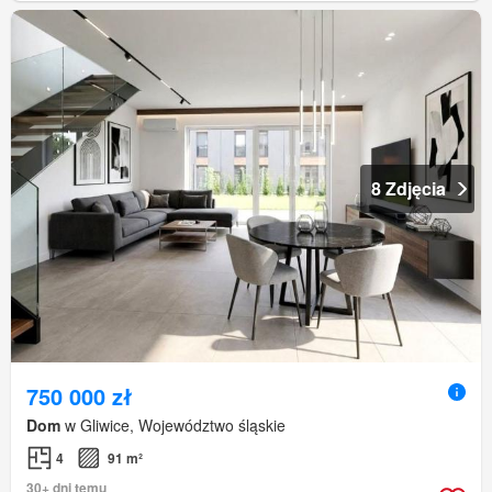
8 Zdjęcia
750 000 zł
Dom
w Gliwice, Województwo śląskie
4
91 m²
30+ dni temu