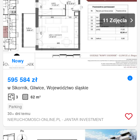
11 Zdjęcia
Nowy
595 584 zł
w Sikornik, Gliwice, Województwo śląskie
3
62 m²
Parking
30+ dni temu
NIERUCHOMOSCI-ONLINE.PL - JANTAR INVESTMENT