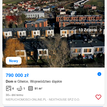
13 Zdjęcia
Nowy
790 000 zł
Dom
w Gliwice, Województwo śląskie
4
1
91 m²
30+ dni temu
NIERUCHOMOSCI-ONLINE.PL - NEXTHOUSE SP.Z O.O.