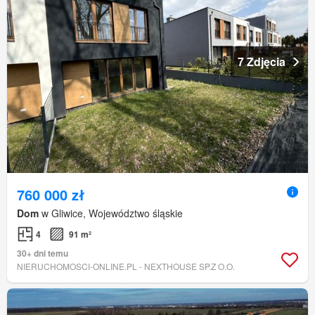
7 Zdjęcia
760 000 zł
Dom
w Gliwice, Województwo śląskie
4
91 m²
30+ dni temu
NIERUCHOMOSCI-ONLINE.PL - NEXTHOUSE SP.Z O.O.