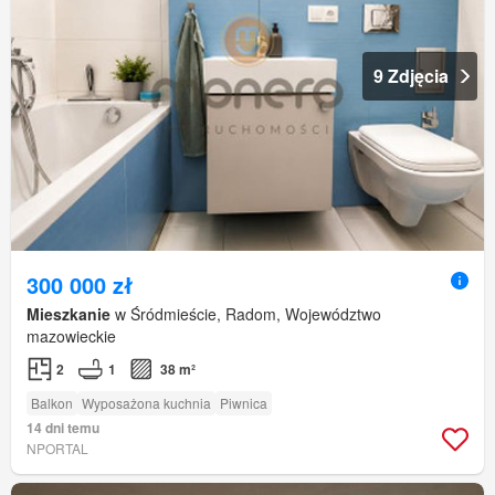
9 Zdjęcia
300 000 zł
Mieszkanie
w Śródmieście, Radom, Województwo
mazowieckie
2
1
38 m²
Balkon
Wyposażona kuchnia
Piwnica
14 dni temu
NPORTAL