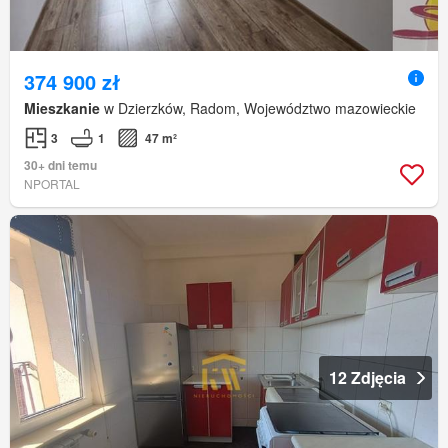
374 900 zł
Mieszkanie
w Dzierzków, Radom, Województwo mazowieckie
3
1
47 m²
30+ dni temu
NPORTAL
12 Zdjęcia