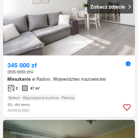
Zobacz zdjęcie
345 000 zł
355 000 zł
Mieszkanie
w Radom, Województwo mazowieckie
2
47 m²
Balkon
Wyposażona kuchnia
Piwnica
30+ dni temu
ADRESOWO