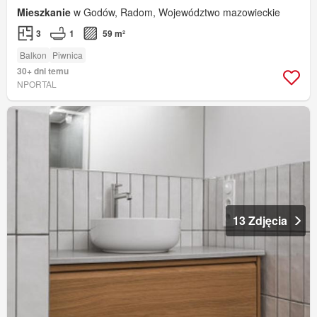
Mieszkanie
w Godów, Radom, Województwo mazowieckie
3
1
59 m²
Balkon
Piwnica
30+ dni temu
NPORTAL
13 Zdjęcia