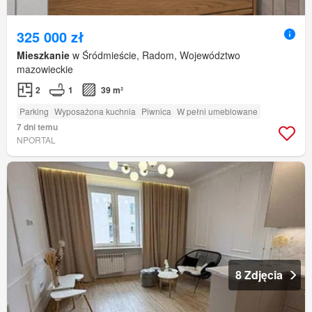
325 000 zł
Mieszkanie
w Śródmieście, Radom, Województwo
mazowieckie
2
1
39 m²
Parking
Wyposażona kuchnia
Piwnica
W pełni umeblowane
7 dni temu
NPORTAL
8 Zdjęcia