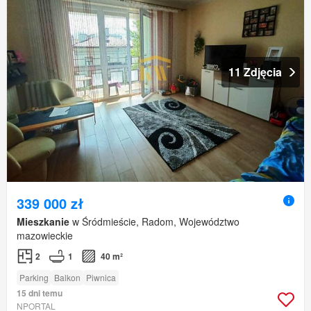
11 Zdjęcia
339 000 zł
Mieszkanie
w Śródmieście, Radom, Województwo
mazowieckie
2
1
40 m²
Parking
Balkon
Piwnica
15 dni temu
NPORTAL