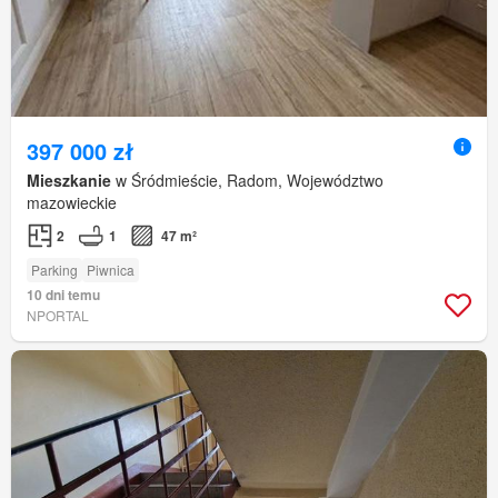
397 000 zł
Mieszkanie
w Śródmieście, Radom, Województwo
mazowieckie
2
1
47 m²
Parking
Piwnica
10 dni temu
NPORTAL