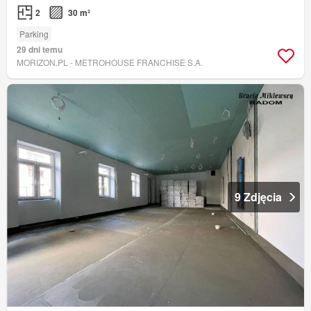
2
30 m²
Parking
29 dni temu
MORIZON.PL - METROHOUSE FRANCHISE S.A.
9 Zdjęcia