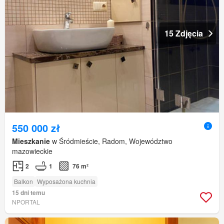
15 Zdjęcia
550 000 zł
Mieszkanie
w Śródmieście, Radom, Województwo
mazowieckie
2
1
76 m²
Balkon
Wyposażona kuchnia
15 dni temu
NPORTAL