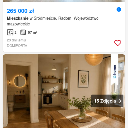
265 000 zł
Mieszkanie
w Śródmieście, Radom, Województwo
mazowieckie
2
57 m²
23 dni temu
DOMIPORTA
15 Zdjęcia