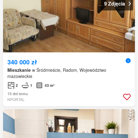
9 Zdjęcia
340 000 zł
Mieszkanie
w Śródmieście, Radom, Województwo
mazowieckie
2
1
43 m²
15 dni temu
NPORTAL