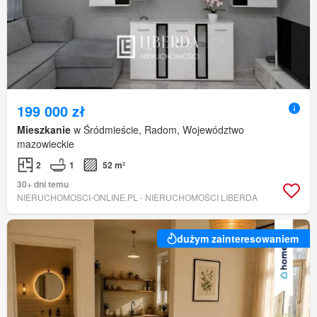
199 000 zł
Mieszkanie
w Śródmieście, Radom, Województwo
mazowieckie
2
1
52 m²
30+ dni temu
NIERUCHOMOSCI-ONLINE.PL - NIERUCHOMOŚCI LIBERDA
dużym zainteresowaniem