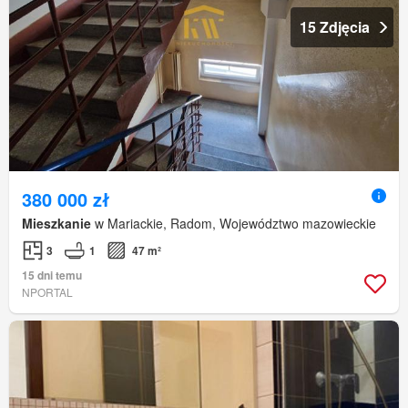
15 Zdjęcia
380 000 zł
Mieszkanie
w Mariackie, Radom, Województwo mazowieckie
3
1
47 m²
15 dni temu
NPORTAL