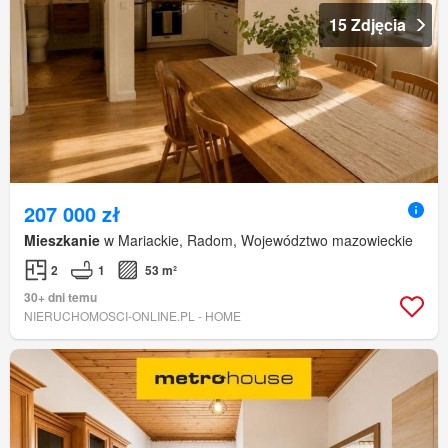
15 Zdjęcia
207 000 zł
Mieszkanie
w Mariackie, Radom, Województwo mazowieckie
2
1
53 m²
30+ dni temu
NIERUCHOMOSCI-ONLINE.PL - HOME