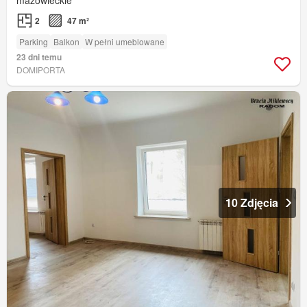
mazowieckie
2
47 m²
Parking
Balkon
W pełni umeblowane
23 dni temu
DOMIPORTA
10 Zdjęcia