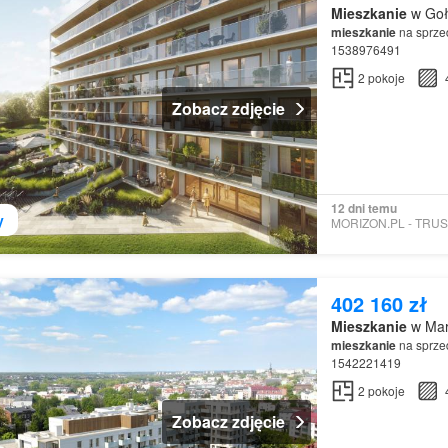
Mieszkanie
w Goł
mieszkanie
na sprzed
1538976491
2
pokoje
Zobacz zdjęcie
12 dni temu
y
402 160 zł
Mieszkanie
w Mar
mieszkanie
na sprzed
1542221419
2
pokoje
Zobacz zdjęcie