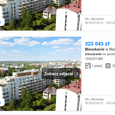
30+ dni temu
y
323 043 zł
Mieszkanie
w Mar
mieszkanie
na sprzed
1542221489
1
pokój
3
Zobacz zdjęcie
30+ dni temu
y