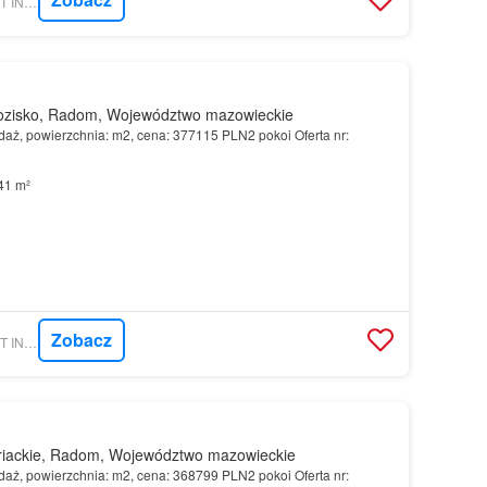
MORIZON.PL - TRUST INVESTMENT SA
zisko, Radom, Województwo mazowieckie
aż, powierzchnia: m2, cena: 377115 PLN2 pokoi Oferta nr:
41 m²
Zobacz
MORIZON.PL - TRUST INVESTMENT SA
iackie, Radom, Województwo mazowieckie
aż, powierzchnia: m2, cena: 368799 PLN2 pokoi Oferta nr: