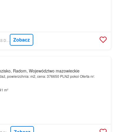
Zobacz
MORIZON.PL - WOJAS DEVELOPMENT
zisko, Radom, Województwo mazowieckie
aż, powierzchnia: m2, cena: 376650 PLN2 pokoi Oferta nr:
41 m²
Zobacz