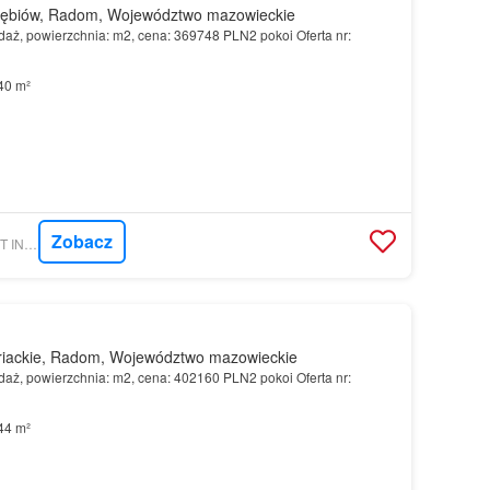
ębiów, Radom, Województwo mazowieckie
aż, powierzchnia: m2, cena: 369748 PLN2 pokoi Oferta nr:
40 m²
Zobacz
MORIZON.PL - TRUST INVESTMENT SA
iackie, Radom, Województwo mazowieckie
aż, powierzchnia: m2, cena: 402160 PLN2 pokoi Oferta nr:
44 m²