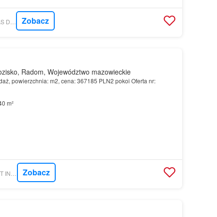
Zobacz
MORIZON.PL - WOJAS DEVELOPMENT
zisko, Radom, Województwo mazowieckie
aż, powierzchnia: m2, cena: 367185 PLN2 pokoi Oferta nr:
40 m²
Zobacz
MORIZON.PL - TRUST INVESTMENT SA