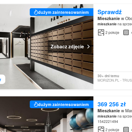
Sprawdź
dużym zainteresowaniem
Mieszkanie
w Obo
mieszkanie
na sprzed
2
pokoje
Zobacz zdjęcie
30+ dni temu
y
369 256 zł
dużym zainteresowaniem
Mieszkanie
w Mar
mieszkanie
na sprzed
1542221494
2
pokoje