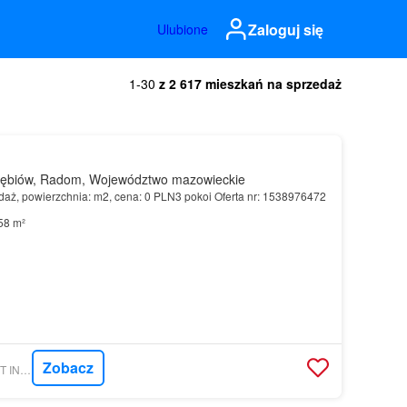
Zaloguj się
Ulubione
1-30
z 2 617 mieszkań na sprzedaż
ębiów, Radom, Województwo mazowieckie
aż, powierzchnia: m2, cena: 0 PLN3 pokoi Oferta nr: 1538976472
58 m²
Zobacz
MORIZON.PL - TRUST INVESTMENT SA