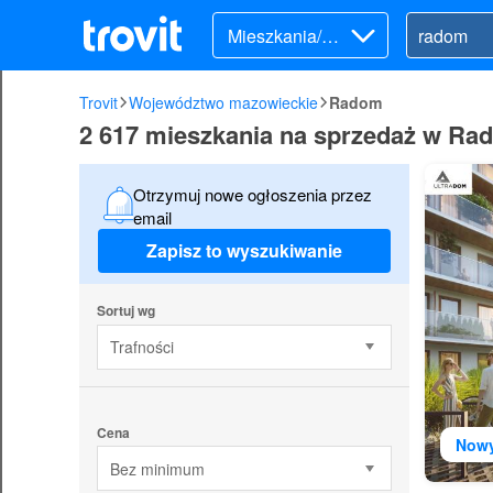
Mieszkania/Do
my (sprzedaż)
Trovit
Województwo mazowieckie
Radom
2 617 mieszkania na sprzedaż w Ra
Otrzymuj nowe ogłoszenia przez
email
Zapisz to wyszukiwanie
Sortuj wg
Trafności
Cena
Now
Bez minimum