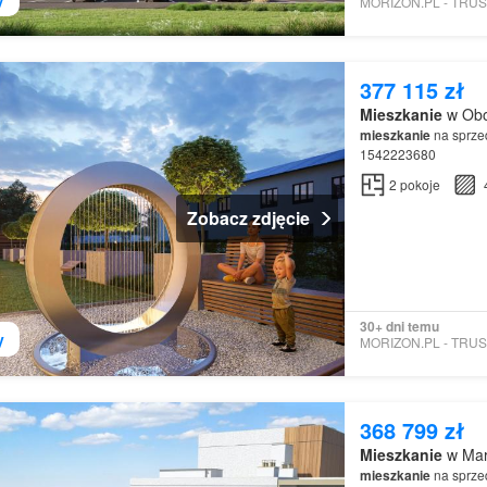
377 115 zł
Mieszkanie
w Obo
mieszkanie
na sprzed
1542223680
2
pokoje
Zobacz zdjęcie
30+ dni temu
y
368 799 zł
Mieszkanie
w Mar
mieszkanie
na sprzed