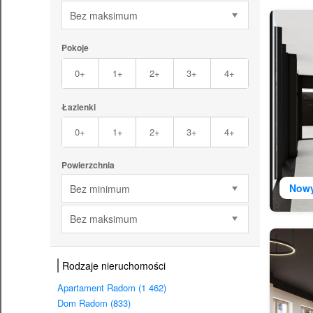
Bez maksimum
Pokoje
0+
1+
2+
3+
4+
Łazienki
0+
1+
2+
3+
4+
Powierzchnia
Now
Bez minimum
Bez maksimum
Rodzaje nieruchomości
Apartament Radom (1 462)
Dom Radom (833)