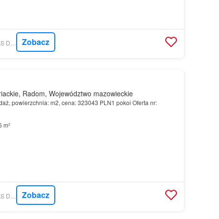
Zobacz
MORIZON.PL - WOJAS DEVELOPMENT
iackie, Radom, Województwo mazowieckie
aż, powierzchnia: m2, cena: 323043 PLN1 pokoi Oferta nr:
5 m²
Zobacz
MORIZON.PL - WOJAS DEVELOPMENT