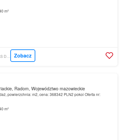
40 m²
Zobacz
MORIZON.PL - WOJAS DEVELOPMENT
iackie, Radom, Województwo mazowieckie
aż, powierzchnia: m2, cena: 368342 PLN2 pokoi Oferta nr:
40 m²