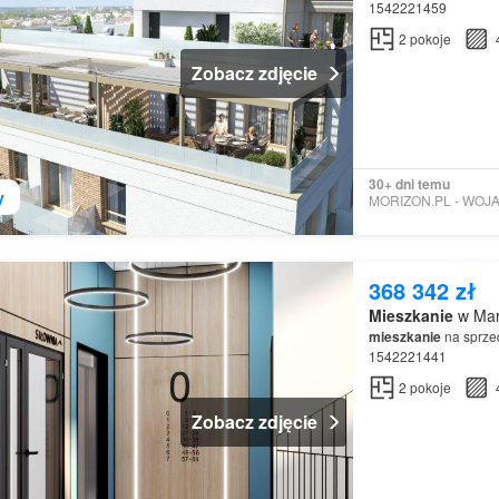
1542221459
2
pokoje
Zobacz zdjęcie
30+ dni temu
y
368 342 zł
Mieszkanie
w Mar
mieszkanie
na sprzed
1542221441
2
pokoje
Zobacz zdjęcie