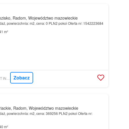
zisko, Radom, Województwo mazowieckie
aż, powierzchnia: m2, cena: 0 PLN2 pokoi Oferta nr: 1542223684
41 m²
Zobacz
MORIZON.PL - TRUST INVESTMENT SA
iackie, Radom, Województwo mazowieckie
aż, powierzchnia: m2, cena: 369256 PLN2 pokoi Oferta nr:
40 m²