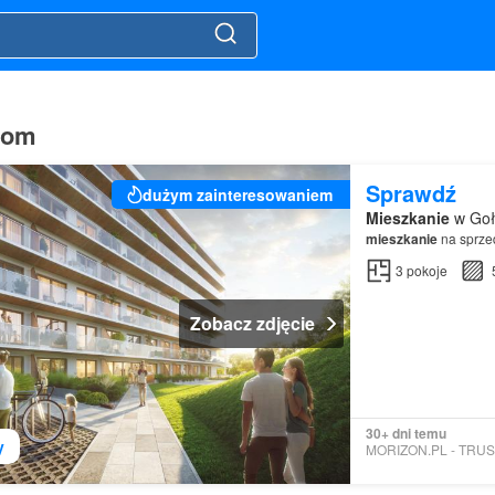
dom
Sprawdź
dużym zainteresowaniem
Mieszkanie
w Goł
mieszkanie
na sprzed
3
pokoje
Zobacz zdjęcie
30+ dni temu
y