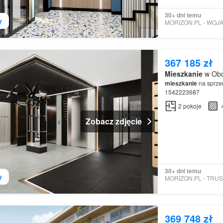
30+ dni temu
y
367 185 zł
Mieszkanie
w Obo
mieszkanie
na sprzed
1542223687
2
pokoje
Zobacz zdjęcie
30+ dni temu
y
369 748 zł