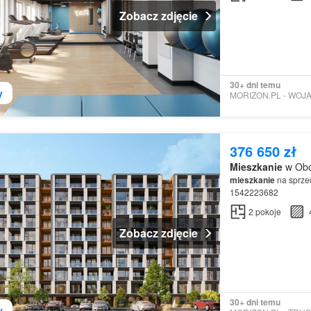
Zobacz zdjęcie
30+ dni temu
y
376 650 zł
Mieszkanie
w Obo
mieszkanie
na sprzed
1542223682
2
pokoje
Zobacz zdjęcie
30+ dni temu
y