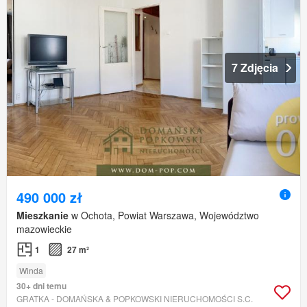
7 Zdjęcia
490 000 zł
Mieszkanie
w Ochota, Powiat Warszawa, Województwo
mazowieckie
1
27 m²
Winda
30+ dni temu
GRATKA - DOMAŃSKA & POPKOWSKI NIERUCHOMOŚCI S.C.