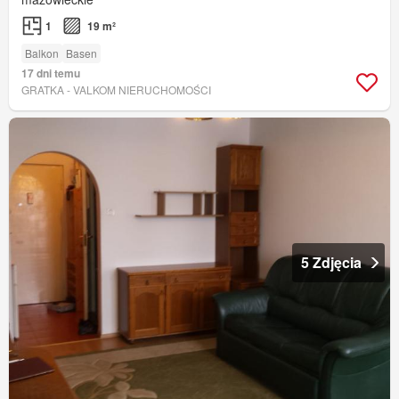
1
19 m²
Balkon
Basen
17 dni temu
GRATKA - VALKOM NIERUCHOMOŚCI
5 Zdjęcia