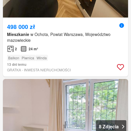
498 000 zł
Mieszkanie
w Ochota, Powiat Warszawa, Województwo
mazowieckie
2
24 m²
Balkon
Piwnica
Winda
13 dni temu
GRATKA - INWESTA NIERUCHOMOŚCI
8 Zdjęcia