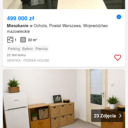
499 000 zł
Mieszkanie
w Ochota, Powiat Warszawa, Województwo
mazowieckie
1
22 m²
Parking
Balkon
Piwnica
22 dni temu
GRATKA - PIÓREK HOUSE
23 Zdjęcia