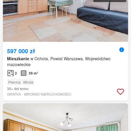
597 000 zł
Mieszkanie
w Ochota, Powiat Warszawa, Województwo
mazowieckie
2
39 m²
Piwnica
Winda
30+ dni temu
GRATKA - WRONKO NIERUCHOMOŚCI