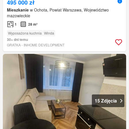
495 000 zł
Mieszkanie
w Ochota, Powiat Warszawa, Województwo
mazowieckie
1
28 m²
Wyposażona kuchnia
Winda
30+ dni temu
GRATKA - INHOME DEVELOPMENT
15 Zdjęcia