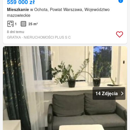
559 000 zł
Mieszkanie
w Ochota, Powiat Warszawa, Województwo
mazowieckie
1
25 m²
8 dni temu
GRATKA - NIERUCHOMOŚCI PLUS S C
14 Zdjęcia