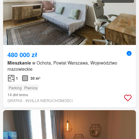
480 000 zł
Mieszkanie
w Ochota, Powiat Warszawa, Województwo
mazowieckie
1
30 m²
Parking
Piwnica
14 dni temu
GRATKA - INVILLA NIERUCHOMOŚCI