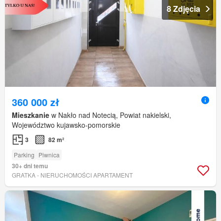
8 Zdjęcia
360 000 zł
Mieszkanie
w Nakło nad Notecią, Powiat nakielski,
Województwo kujawsko-pomorskie
3
82 m²
Parking
Piwnica
30+ dni temu
GRATKA - NIERUCHOMOŚCI APARTAMENT