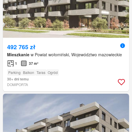
492 765 zł
Mieszkanie
w Powiat wołomiński, Województwo mazowieckie
1
37 m²
Parking
Balkon
Taras
Ogród
30+ dni temu
DOMIPORTA