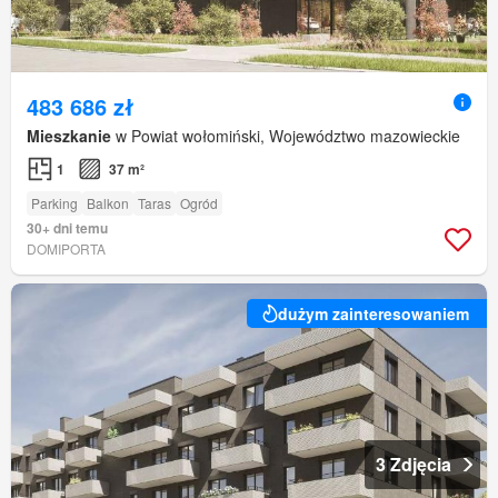
483 686 zł
Mieszkanie
w Powiat wołomiński, Województwo mazowieckie
1
37 m²
Parking
Balkon
Taras
Ogród
30+ dni temu
DOMIPORTA
dużym zainteresowaniem
3 Zdjęcia