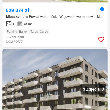
529 074 zł
Mieszkanie
w Powiat wołomiński, Województwo mazowieckie
1
41 m²
Parking
Balkon
Taras
Ogród
30+ dni temu
DOMIPORTA
3 Zdjęcia