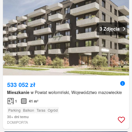
3 Zdjęcia
533 052 zł
Mieszkanie
w Powiat wołomiński, Województwo mazowieckie
1
41 m²
Parking
Balkon
Taras
Ogród
30+ dni temu
DOMIPORTA