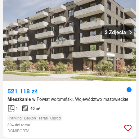
3 Zdjęcia
521 118 zł
Mieszkanie
w Powiat wołomiński, Województwo mazowieckie
1
40 m²
Parking
Balkon
Taras
Ogród
30+ dni temu
DOMIPORTA