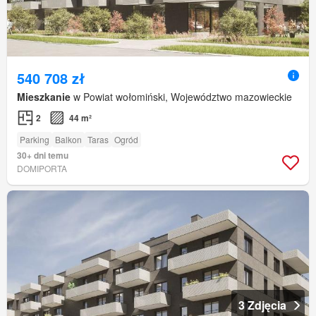
540 708 zł
Mieszkanie
w Powiat wołomiński, Województwo mazowieckie
2
44 m²
Parking
Balkon
Taras
Ogród
30+ dni temu
DOMIPORTA
3 Zdjęcia