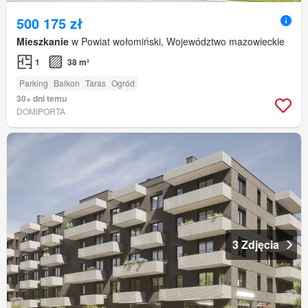
500 175 zł
Mieszkanie
w Powiat wołomiński, Województwo mazowieckie
1
38 m²
Parking
Balkon
Taras
Ogród
30+ dni temu
DOMIPORTA
3 Zdjęcia