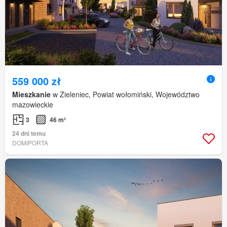
559 000 zł
Mieszkanie
w Zieleniec, Powiat wołomiński, Województwo
mazowieckie
3
46 m²
24 dni temu
DOMIPORTA