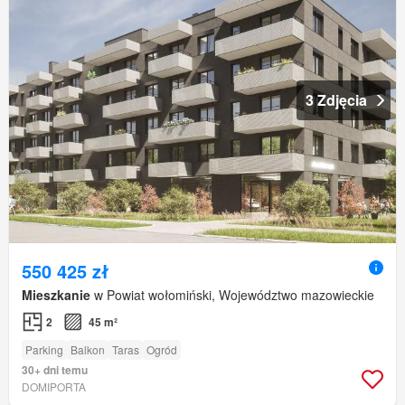
3 Zdjęcia
550 425 zł
Mieszkanie
w Powiat wołomiński, Województwo mazowieckie
2
45 m²
Parking
Balkon
Taras
Ogród
30+ dni temu
DOMIPORTA