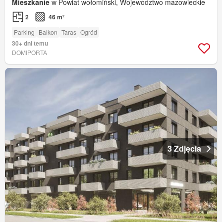
Mieszkanie
w Powiat wołomiński, Województwo mazowieckie
2
46 m²
Parking
Balkon
Taras
Ogród
30+ dni temu
DOMIPORTA
3 Zdjęcia