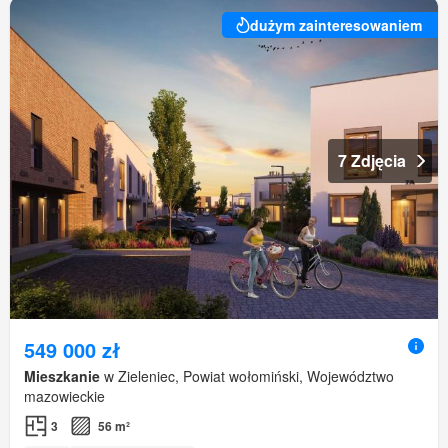
dużym zainteresowaniem
7 Zdjęcia
549 000 zł
Mieszkanie
w Zieleniec, Powiat wołomiński, Województwo
mazowieckie
3
56 m²