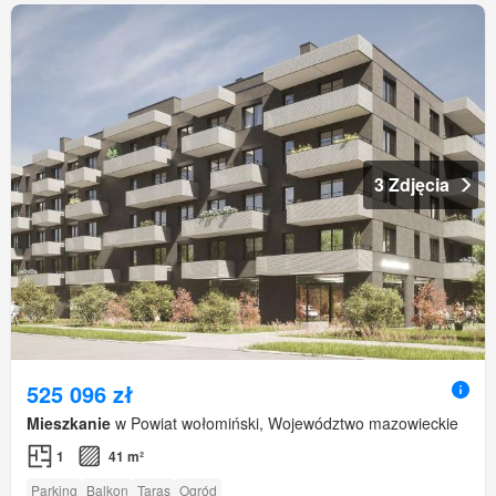
3 Zdjęcia
525 096 zł
Mieszkanie
w Powiat wołomiński, Województwo mazowieckie
1
41 m²
Parking
Balkon
Taras
Ogród