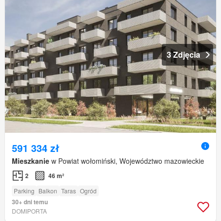
3 Zdjęcia
591 334 zł
Mieszkanie
w Powiat wołomiński, Województwo mazowieckie
2
46 m²
Parking
Balkon
Taras
Ogród
30+ dni temu
DOMIPORTA