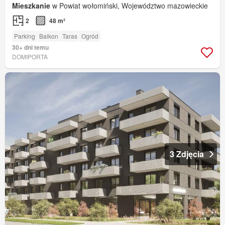
Mieszkanie
w Powiat wołomiński, Województwo mazowieckie
2
48 m²
Parking
Balkon
Taras
Ogród
30+ dni temu
DOMIPORTA
3 Zdjęcia