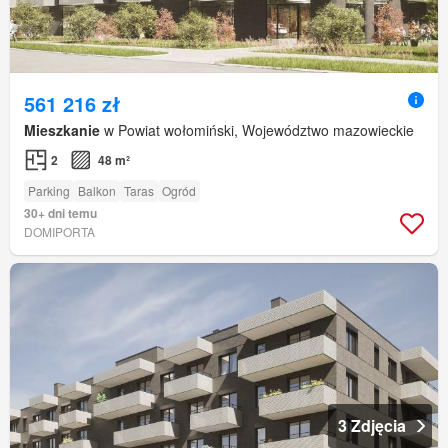
561 216 zł
Mieszkanie
w Powiat wołomiński, Województwo mazowieckie
2
48 m²
Parking
Balkon
Taras
Ogród
30+ dni temu
DOMIPORTA
3 Zdjęcia