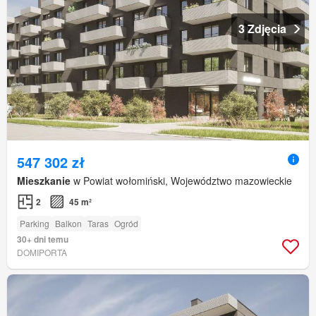
3 Zdjęcia
547 302 zł
Mieszkanie
w Powiat wołomiński, Województwo mazowieckie
2
45 m²
Parking
Balkon
Taras
Ogród
30+ dni temu
DOMIPORTA