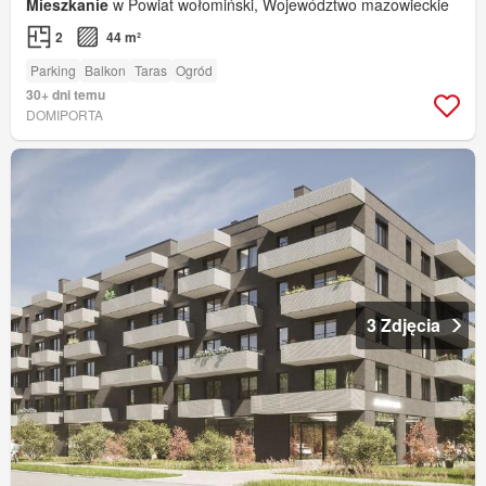
Mieszkanie
w Powiat wołomiński, Województwo mazowieckie
2
44 m²
Parking
Balkon
Taras
Ogród
30+ dni temu
DOMIPORTA
3 Zdjęcia