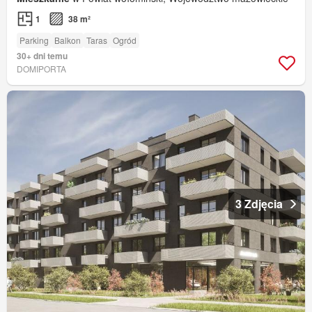
1
38 m²
Parking
Balkon
Taras
Ogród
30+ dni temu
DOMIPORTA
3 Zdjęcia