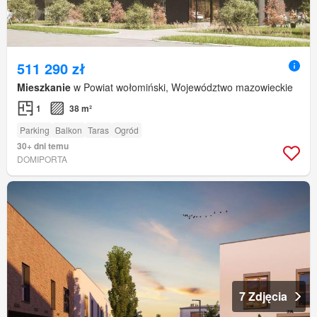
511 290 zł
Mieszkanie
w Powiat wołomiński, Województwo mazowieckie
1
38 m²
Parking
Balkon
Taras
Ogród
30+ dni temu
DOMIPORTA
7 Zdjęcia