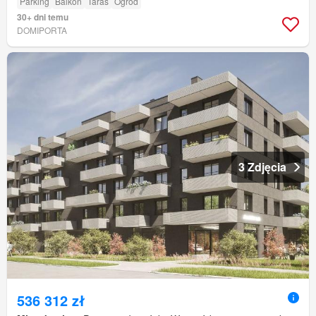
Parking
Balkon
Taras
Ogród
30+ dni temu
DOMIPORTA
3 Zdjęcia
536 312 zł