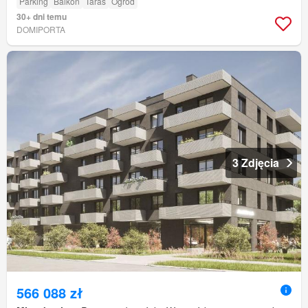
Parking
Balkon
Taras
Ogród
30+ dni temu
DOMIPORTA
3 Zdjęcia
566 088 zł