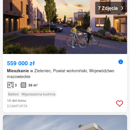
7 Zdjęcia
559 000 zł
Mieszkanie
w Zieleniec, Powiat wołomiński, Województwo
mazowieckie
3
56 m²
Balkon
Wyposażona kuchnia
10 dni temu
DOMIPORTA