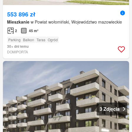
553 896 zł
Mieszkanie
w Powiat wołomiński, Województwo mazowieckie
2
45 m²
Parking
Balkon
Taras
Ogród
30+ dni temu
DOMIPORTA
3 Zdjęcia