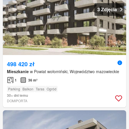
3 Zdjęcia
498 420 zł
Mieszkanie
w Powiat wołomiński, Województwo mazowieckie
1
36 m²
Parking
Balkon
Taras
Ogród
30+ dni temu
DOMIPORTA