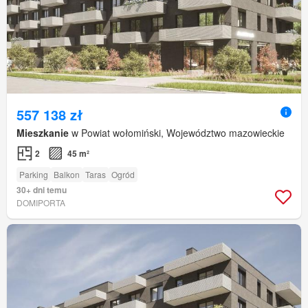
557 138 zł
Mieszkanie
w Powiat wołomiński, Województwo mazowieckie
2
45 m²
Parking
Balkon
Taras
Ogród
30+ dni temu
DOMIPORTA