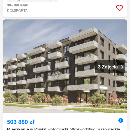
30+ dni temu
DOMIPORTA
3 Zdjęcia
503 880 zł
Mieszkanie
w Powiat wołomiński, Województwo mazowieckie