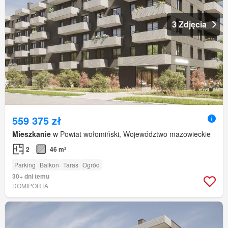
3 Zdjęcia
559 375 zł
Mieszkanie
w Powiat wołomiński, Województwo mazowieckie
2
46 m²
Parking
Balkon
Taras
Ogród
30+ dni temu
DOMIPORTA