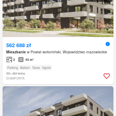
562 688 zł
Mieszkanie
w Powiat wołomiński, Województwo mazowieckie
2
45 m²
Parking
Balkon
Taras
Ogród
30+ dni temu
DOMIPORTA