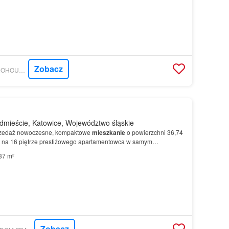
Zobacz
MORIZON.PL - METROHOUSE FRANCHISE S.A.
mieście, Katowice, Województwo śląskie
rzedaż nowoczesne, kompaktowe
mieszkanie
o powierzchni 36,74
t na 16 piętrze prestiżowego apartamentowca w samym
aprojektowana w sposób niezwykle funkcjonalny, łącząc…
37 m²
Zobacz