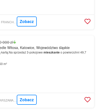
Zobacz
GRATKA - FREEDOM FRANCHISE SPÓŁKA Z OGRANICZONĄ ODPOWIEDZIALNOŚCIĄ
0 000 zł
dle Witosa, Katowice, Województwo śląskie
ą kartą.Na sprzedaż 3-pokojowe
mieszkanie
o powierzchni 49,7
50 m²
Zobacz
GRATKA - HOME - WARSZAWA, KRAKÓW, WROCŁAW, KATOWICE, CAŁA POLSKA