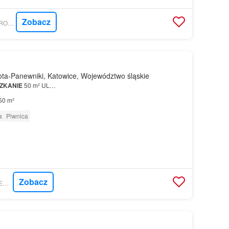
Zobacz
GRATKA - DIGITAL BROKER SP. Z O.O.
ta-Panewniki, Katowice, Województwo śląskie
ZKANIE
50 m² UL…
50 m²
a
Piwnica
Zobacz
GRATKA - TWOJA NIERUCHOMOŚĆ