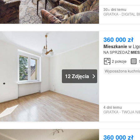
30+ dni temu
360 000 zł
Mieszkanie
w Ligo
NA SPRZEDAŻ
MIES
2
pokoje
Wyposażona kuchni
12 Zdjęcia
4 dni temu
360 000 zł