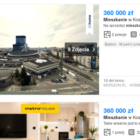
360 000 zł
Mieszkanie
w Kos
Na sprzedaż
mieszk
2
pokoje
Balkon
W pełni um
9 Zdjęcia
18 dni temu
360 000 zł
Mieszkanie
w Kos
Takie właśnie jest to
1
pokój
3