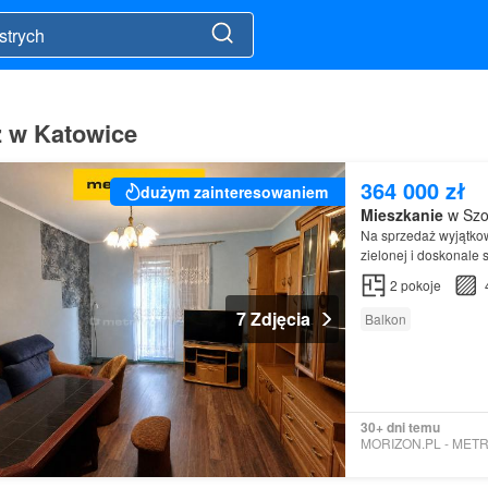
ż w Katowice
364 000 zł
dużym zainteresowaniem
Mieszkanie
w Szop
Na sprzedaż wyjątko
zielonej i doskonale
2
pokoje
7 Zdjęcia
Balkon
30+ dni temu