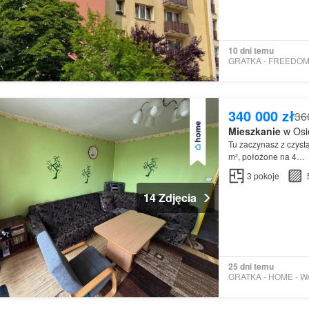
10 dni temu
340 000 zł
36
Mieszkanie
w Osie
Tu zaczynasz z czyst
m², położone na 4…
3
pokoje
14 Zdjęcia
25 dni temu