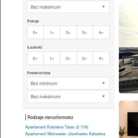
Bez maksimum
Pokoje
0+
1+
2+
3+
4+
Łazienki
0+
1+
2+
3+
4+
Powierzchnia
Bez minimum
Bez maksimum
Rodzaje nieruchomości
Apartament Katowice Taras (2 776)
Apartament Wełnowiec Józefowiec Katowice