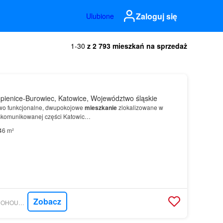
Zaloguj się
Ulubione
1-30
z 2 793 mieszkań na sprzedaż
ienice-Burowiec, Katowice, Województwo śląskie
wo funkcjonalne, dwupokojowe
mieszkanie
zlokalizowane w
 skomunikowanej części Katowic…
46 m²
Zobacz
MORIZON.PL - METROHOUSE FRANCHISE S.A.