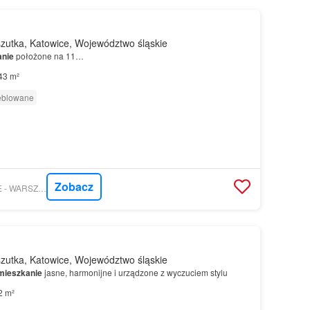
zutka, Katowice, Województwo śląskie
anie
położone na 11…
43 m²
eblowane
Zobacz
MORIZON.PL - HOME - WARSZAWA, KRAKÓW, WROCŁAW, KATOWICE, CAŁA POLSKA
zutka, Katowice, Województwo śląskie
mieszkanie
jasne, harmonijne i urządzone z wyczuciem stylu
2 m²