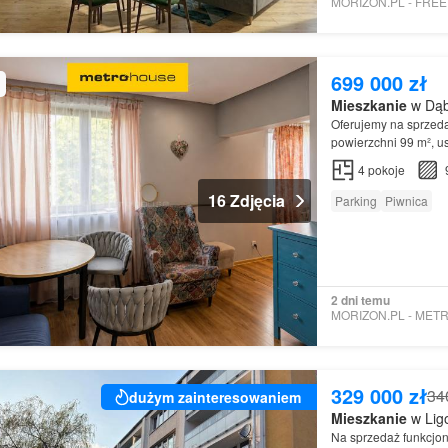
699 000 zł
Mieszkanie
w Dąb
Oferujemy na sprzeda
powierzchni 99 m², 
4
pokoje
16 Zdjęcia
Parking
Piwnica
2 dni temu
329 000 zł
34
dużym zainteresowaniem
Mieszkanie
w Ligo
Na sprzedaż funkcjo