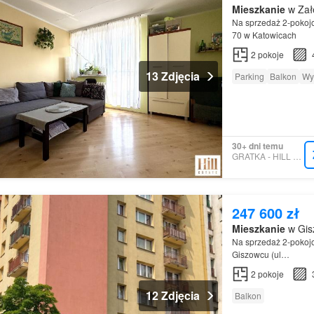
Mieszkanie
w Zał
Na sprzedaż 2-poko
70 w Katowicach
2
pokoje
13 Zdjęcia
Parking
Balkon
Wy
30+ dni temu
GRATKA - HILL ESTATE
247 600 zł
Mieszkanie
w Gisz
Na sprzedaż 2-poko
Giszowcu (ul…
2
pokoje
12 Zdjęcia
Balkon