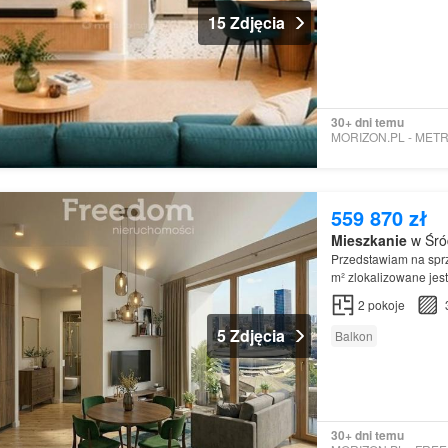
15 Zdjęcia
30+ dni temu
559 870 zł
Mieszkanie
w Śród
Przedstawiam na sp
m² zlokalizowane jes
Przestrzeń
została z
2
pokoje
5 Zdjęcia
Balkon
30+ dni temu