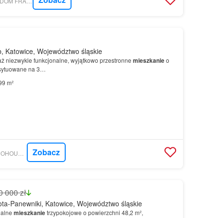
MORIZON.PL - FREEDOM FRANCHISE SPÓŁKA Z OGRANICZONĄ ODPOWIEDZIALNOŚCIĄ
, Katowice, Województwo śląskie
ż niezwykle funkcjonalne, wyjątkowo przestronne
mieszkanie
o
usytuowane na 3…
99 m²
Zobacz
MORIZON.PL - METROHOUSE FRANCHISE S.A.
0 000 zł
ta-Panewniki, Katowice, Województwo śląskie
nalne
mieszkanie
trzypokojowe o powierzchni 48,2 m²,