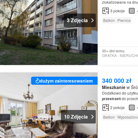
zlokalizowane na dru
Mieszkanie
przeznac
3
pokoje
3 Zdjęcia
Balkon
Piwnica
30+ dni temu
340 000 zł
dużym zainteresowaniem
Mieszkanie
w Śród
Dodatkowo do użytku
przestrzeń
do przech
2
pokoje
10 Zdjęcia
Balkon
Wyposażona