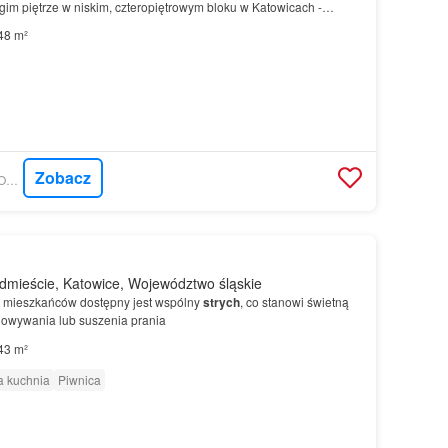
gim piętrze w niskim, czteropiętrowym bloku w Katowicach -
zone jest do generalnego remontu, co stanowi doskonałą…
48 m²
Zobacz
GRATKA - NIERUCHOMOŚCI OTLIK
mieście, Katowice, Województwo śląskie
 mieszkańców dostępny jest wspólny
strych
, co stanowi świetną
owywania lub suszenia prania
43 m²
 kuchnia
Piwnica