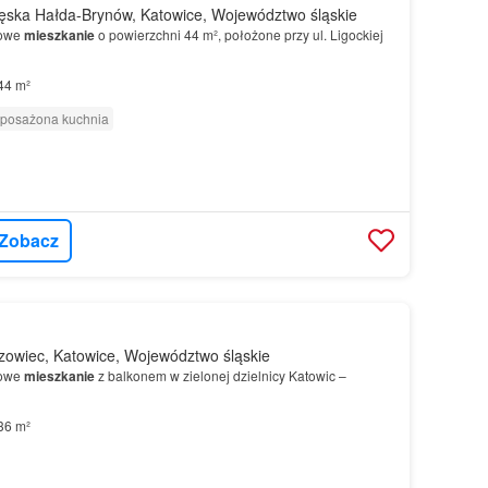
ęska Hałda-Brynów, Katowice, Województwo śląskie
jowe
mieszkanie
o powierzchni 44 m², położone przy ul. Ligockiej
44 m²
posażona kuchnia
Zobacz
owiec, Katowice, Województwo śląskie
jowe
mieszkanie
z balkonem w zielonej dzielnicy Katowic –
36 m²