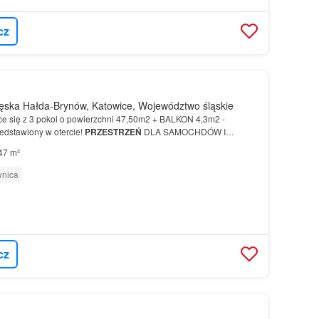
cz
ęska Hałda-Brynów, Katowice, Województwo śląskie
e się z 3 pokoi o powierzchni 47,50m2 + BALKON 4,3m2 -
zedstawiony w ofercie!
PRZESTRZEŃ
DLA SAMOCHDÓW I
 osiedla Stacja Ligocka przewidz…
47 m²
wnica
cz