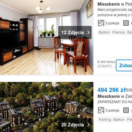
Mieszkanie
w Piot
Mam przyjemność zap
położone w jednej z n
idealna propozycja 
3
pokoje
12 Zdjęcia
Balkon
Piwnica
Ba
8 dni temu
Zoba
DOMIPORTA
494 296 zł
53
Mieszkanie
w Zał
ZAPARSZAMY DO N
3
pokoje
Parking
Balkon
Pi
20 Zdjęcia