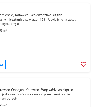
mieście, Katowice, Województwo śląskie
nalne
mieszkanie
o powierzchni 53 m², położone na wysokim
budynku przy ul…
53 m²
cz
rowice-Ochojec, Katowice, Województwo śląskie
cja dla osób, które chcą stworzyć
przestrzeń
idealnie
nych potrzeb…
55 m²