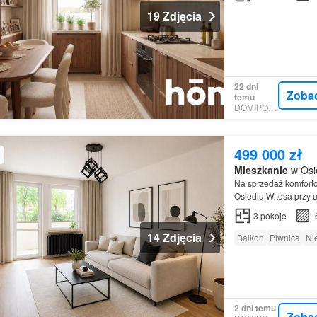
19 Zdjęcia
22 dni
Zoba
temu
DOMIPORTA
499 000 zł
Mieszkanie
w Osie
Na sprzedaż komforto
Osiedlu Witosa przy 
3
pokoje
14 Zdjęcia
Balkon
Piwnica
Ni
2 dni temu
Zoba