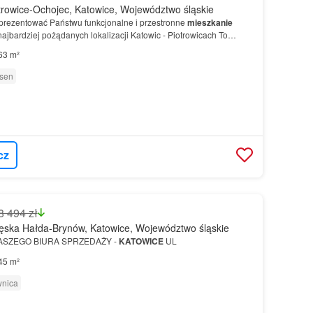
rowice-Ochojec, Katowice, Województwo śląskie
rezentować Państwu funkcjonalne i przestronne
mieszkanie
ajbardziej pożądanych lokalizacji Katowic - Piotrowicach To
dla rodziny 2+1, młodego małżeństwa planującego p…
63 m²
sen
cz
8 494 zł
ęska Hałda-Brynów, Katowice, Województwo śląskie
ASZEGO BIURA SPRZEDAŻY -
KATOWICE
UL
45 m²
wnica