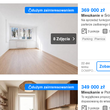
369 000 zł
dużym zainteresowaniem
Mieszkanie
w Śród
Na sprzedaż funkcjo
parterze zadbanego 
3
pokoje
8 Zdjęcia
Parking
Piwnica
22 dni
Zoba
temu
DOMIPORTA
349 000 zł
dużym zainteresowaniem
Mieszkanie
w Piot
To wyjątkowa propozy
dopasowaną do włas
3
pokoje