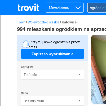
Mieszkania/Do
my (sprzedaż)
Trovit
Województwo śląskie
Katowice
994 mieszkania ogródkiem na sprzed
Otrzymuj nowe ogłoszenia przez
email
Zapisz to wyszukiwanie
Sortuj wg
Trafności
Cena
Bez minimum