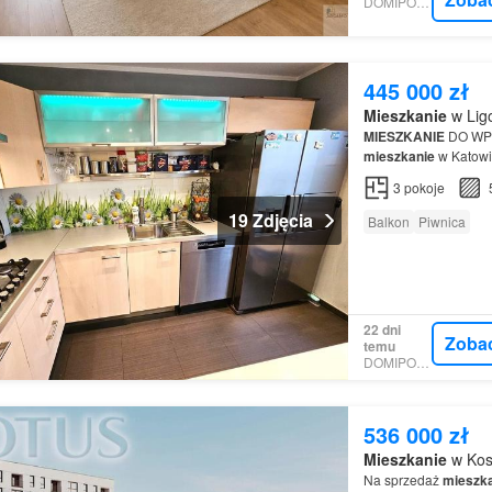
DOMIPORTA
445 000 zł
Mieszkanie
w Ligo
MIESZKANIE
DO WPR
mieszkanie
w Katowic
3
pokoje
19 Zdjęcia
Balkon
Piwnica
22 dni
Zoba
temu
DOMIPORTA
536 000 zł
Mieszkanie
w Kos
Na sprzedaż
mieszk