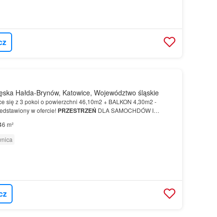
cz
ęska Hałda-Brynów, Katowice, Województwo śląskie
e się z 3 pokoi o powierzchni 46,10m2 + BALKON 4,30m2 -
zedstawiony w ofercie!
PRZESTRZEŃ
DLA SAMOCHDÓW I
 osiedla Stacja Ligocka przewid…
46 m²
wnica
cz