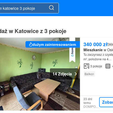
aż w Katowice z 3 pokoje
340 000 zł
36
dużym zainteresowaniem
Mieszkanie
w Osie
Tu zaczynasz z czyst
m², położone na 4…
3
pokoje
14 Zdjęcia
Balkon
23 dni
Zoba
temu
DOMIPORTA