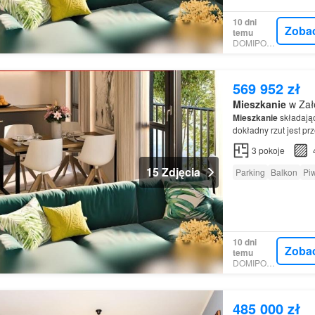
10 dni
Zoba
temu
DOMIPORTA
569 952 zł
Mieszkanie
w Zał
Mieszkanie
składając
dokładny rzut jest pr
ROWERÓW Na terenie
3
pokoje
15 Zdjęcia
Parking
Balkon
Pi
10 dni
Zoba
temu
DOMIPORTA
485 000 zł