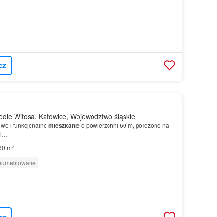
cz
dle Witosa, Katowice, Województwo śląskie
we i funkcjonalne
mieszkanie
o powierzchni 60 m, położone na
ul…
60 m²
eumeblowane
cz