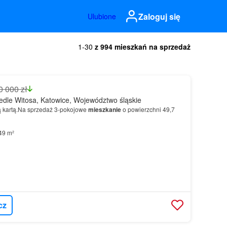
Zaloguj się
Ulubione
1-30
z 994 mieszkań na sprzedaż
0 000 zł
dle Witosa, Katowice, Województwo śląskie
ą kartą.Na sprzedaż 3-pokojowe
mieszkanie
o powierzchni 49,7
49 m²
cz