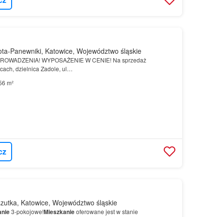
ta-Panewniki, Katowice, Województwo śląskie
OWADZENIA! WYPOSAŻENIE W CENIE! Na sprzedaż
ach, dzielnica Zadole, ul…
56 m²
cz
zutka, Katowice, Województwo śląskie
anie
3-pokojowe!
Mieszkanie
oferowane jest w stanie