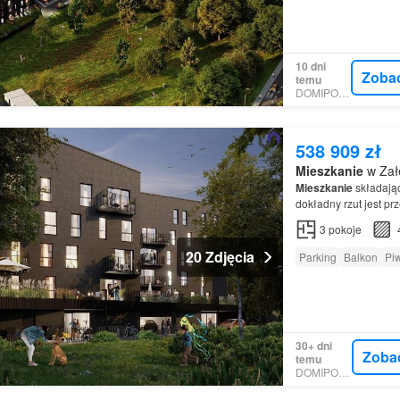
10 dni
Zoba
temu
DOMIPORTA
538 909 zł
Mieszkanie
w Zał
Mieszkanie
składając
dokładny rzut jest pr
ROWERÓW Na terenie
3
pokoje
20 Zdjęcia
Parking
Balkon
Pi
30+ dni
Zoba
temu
DOMIPORTA