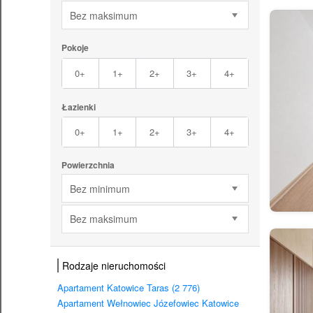
Bez maksimum
Pokoje
0+
1+
2+
3+
4+
Łazienki
0+
1+
2+
3+
4+
Powierzchnia
Bez minimum
Bez maksimum
Rodzaje nieruchomości
Apartament Katowice Taras (2 776)
Apartament Wełnowiec Józefowiec Katowice