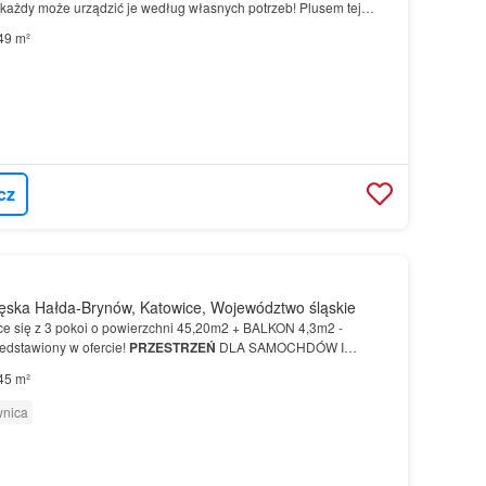
każdy może urządzić je według własnych potrzeb! Plusem tej
no jest własny ogródek, czyli Twoja strefa odpoczynku na…
49 m²
cz
ęska Hałda-Brynów, Katowice, Województwo śląskie
e się z 3 pokoi o powierzchni 45,20m2 + BALKON 4,3m2 -
zedstawiony w ofercie!
PRZESTRZEŃ
DLA SAMOCHDÓW I
 osiedla Stacja Ligocka przewidz…
45 m²
wnica