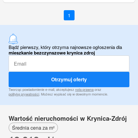
1
Bądź pierwszy, który otrzyma najnowsze ogłoszenia dla
mieszkanie bezczynszowe krynica zdroj
Otrzymuj oferty
Tworząc powiadomienie e-mail, akceptujesz
nota prawna
oraz
politykę prywatności
. Możesz wypisać się w dowolnym momencie.
Wartość nieruchomości w Krynica-Zdrój
Średnia cena za m²