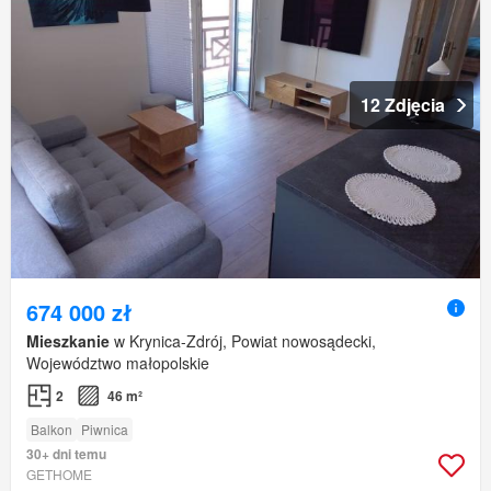
12 Zdjęcia
674 000 zł
Mieszkanie
w Krynica-Zdrój, Powiat nowosądecki,
Województwo małopolskie
2
46 m²
Balkon
Piwnica
30+ dni temu
GETHOME