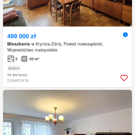
499 000 zł
Mieszkanie
w Krynica-Zdrój, Powiat nowosądecki,
Województwo małopolskie
2
50 m²
Balkon
24 dni temu
DOMIPORTA