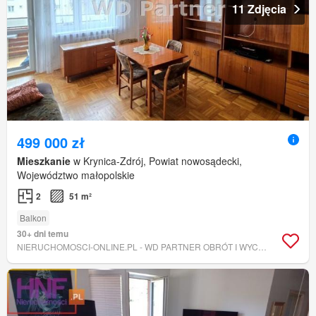
11 Zdjęcia
499 000 zł
Mieszkanie
w Krynica-Zdrój, Powiat nowosądecki,
Województwo małopolskie
2
51 m²
Balkon
30+ dni temu
NIERUCHOMOSCI-ONLINE.PL - WD PARTNER OBRÓT I WYCENA NIERUCHOMOŚCI