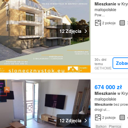
Mieszkanie
w Kry
małopolskie
Pow…
2
pokoje
12 Zdjęcia
30+ dni
Zoba
temu
GETHOME
674 000 zł
Mieszkanie
w Kry
małopolskie
Mieszkanie
bez prowi
drogi ul…
2
pokoje
12 Zdjęcia
Balkon
Piwnica