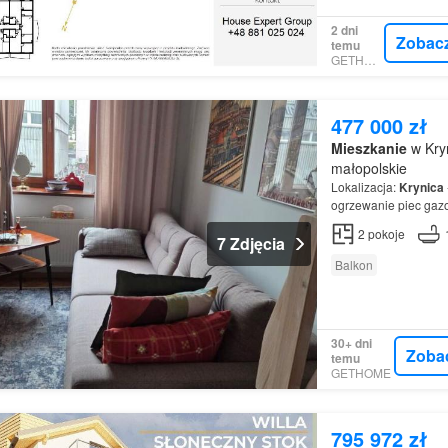
2 dni
Zobac
temu
GETHOME
477 000 zł
Mieszkanie
w Kry
małopolskie
Lokalizacja:
Krynica
ogrzewanie piec gazo
zarządzane przez wsp
2
pokoje
7 Zdjęcia
Balkon
30+ dni
Zoba
temu
GETHOME
795 972 zł