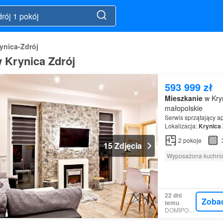
ynica-Zdrój
w Krynica Zdrój
593 999 zł
Mieszkanie
w Kry
małopolskie
Serwis sprzątający a
Lokalizacja:
Krynica
2
pokoje
15 Zdjęcia
Wyposażona kuchni
22 dni
Zoba
temu
DOMIPORTA