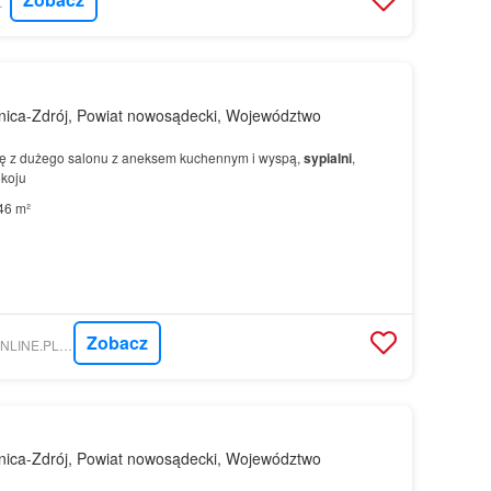
INE.PL
nica-Zdrój, Powiat nowosądecki, Województwo
ię z dużego salonu z aneksem kuchennym i wyspą,
sypialni
,
okoju
46 m²
Zobacz
NIERUCHOMOSCI-ONLINE.PL - HOUSE EXPERT GROUP SP. Z O.O.
nica-Zdrój, Powiat nowosądecki, Województwo