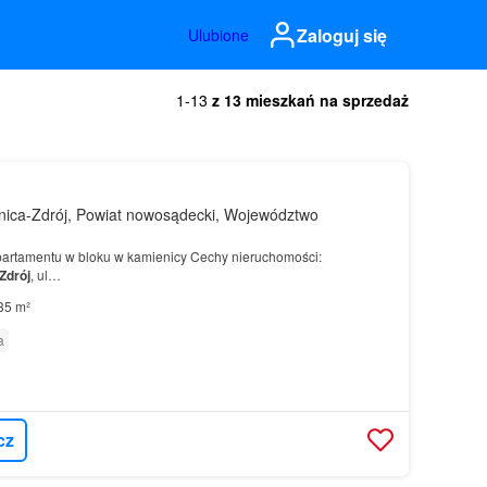
Zaloguj się
Ulubione
1-13
z 13 mieszkań na sprzedaż
nica-Zdrój, Powiat nowosądecki, Województwo
partamentu w bloku w kamienicy Cechy nieruchomości:
Zdrój
, ul…
35 m²
a
cz