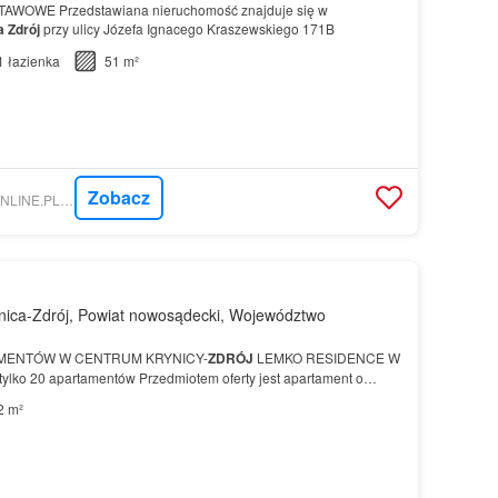
WOWE Przedstawiana nieruchomość znajduje się w
a
Zdrój
przy ulicy Józefa Ignacego Kraszewskiego 171B
1
łazienka
51 m²
Zobacz
NIERUCHOMOSCI-ONLINE.PL - M3N BIURO NIERUCHOMOŚCI
nica-Zdrój, Powiat nowosądecki, Województwo
MENTÓW W CENTRUM KRYNICY-
ZDRÓJ
LEMKO RESIDENCE W
tylko 20 apartamentów Przedmiotem oferty jest apartament o
2 m²