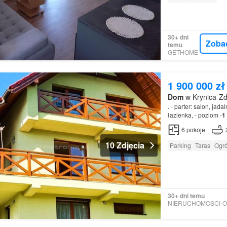
30+ dni
Zoba
temu
GETHOME
1 900 000 zł
Dom
w Krynica-Zd
. - parter: salon, jada
łazienka, - poziom -
1
łazienka, spiżarka -
6
pokoje
10 Zdjęcia
Parking
Taras
Ogr
30+ dni temu