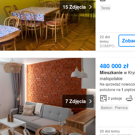
15 Zdjęcia
Taras
22 dni
Zoba
temu
DOMIPORTA
480 000 zł
Mieszkanie
w Kry
małopolskie
Na sprzedaż nowoc
położone na
1
piętrz
ZAMIANY NA WIĘKS
2
pokoje
7 Zdjęcia
Balkon
Piwnica
20 dni temu