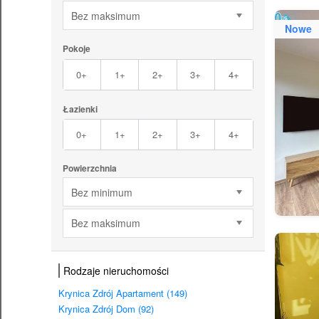
Bez maksimum
Nowe
Pokoje
0+
1+
2+
3+
4+
Łazienki
0+
1+
2+
3+
4+
Powierzchnia
Bez minimum
Bez maksimum
Rodzaje nieruchomości
Krynica Zdrój Apartament (149)
Krynica Zdrój Dom (92)