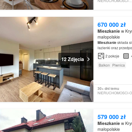
NIERUCHOMOSCI-ONL
670 000 zł
Mieszkanie
w Kry
małopolskie
Mieszkanie
składa s
łazienki oraz przedp
2
pokoje
12 Zdjęcia
Balkon
Piwnica
30+ dni temu
579 000 zł
Mieszkanie
w Kry
małopolskie