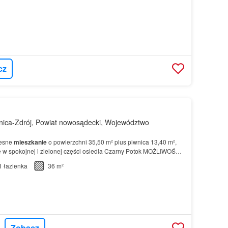
cz
nica-Zdrój, Powiat nowosądecki, Województwo
zesne
mieszkanie
o powierzchni 35,50 m² plus piwnica 13,40 m²,
e w spokojnej i zielonej części osiedla Czarny Potok MOŻLIWOŚĆ
ZE
MIESZKANIE
!…
1
łazienka
36 m²
Zobacz