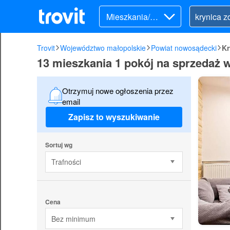
Mieszkania/Do
my (sprzedaż)
Trovit
Województwo małopolskie
Powiat nowosądecki
Kr
13 mieszkania 1 pokój na sprzedaż 
Otrzymuj nowe ogłoszenia przez
email
Zapisz to wyszukiwanie
Sortuj wg
Trafności
Cena
Bez minimum