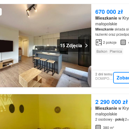
670 000 zł
Mieszkanie
w Kry
małopolskie
Mieszkanie
składa s
łazienki oraz przedp
2
pokoje
15 Zdjęcia
Balkon
Piwnica
2 dni temu
Zoba
DOMIPORTA
2 290 000 zł
Mieszkanie
w Kry
małopolskie
2 osobowy -
pokój
2+
380 m²