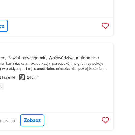
cz
rój, Powiat nowosądecki, Województwo małopolskie
lnia, kuchnia, kominek, ubikacja, przedpokój, - piętro: trzy pokoje,
( w praktyce parter ): samodzielne
mieszkanie
:
pokój
, kuchnia,
 w bryle budynku garaż połą…
2
łazienki
285 m²
ód
Zobacz
NIERUCHOMOSCI-ONLINE.PL - METROHOUSE KATOWICE POŁUDNIE