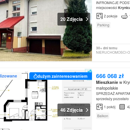
INFROMACJE PODSTA
miejscowości
Krynic
2
pokoje
20 Zdjęcia
Parking
30+ dni temu
666 068 zł
lizowane
dużym zainteresowaniem
Mieszkanie
w Kry
małopolskie
SPRZEDAŻ APARTA
sprzedaży pozostało 
powierzchni
1
pokój
4
46 Zdjęcia
Balkon