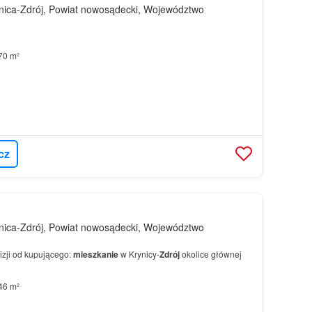
nica-Zdrój, Powiat nowosądecki, Województwo
70 m²
cz
nica-Zdrój, Powiat nowosądecki, Województwo
zji od kupującego:
mieszkanie
w Krynicy-
Zdrój
okolice głównej
46 m²