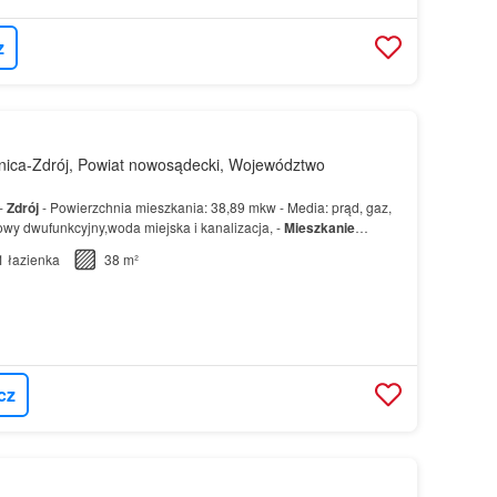
z
nica-Zdrój, Powiat nowosądecki, Województwo
-
Zdrój
- Powierzchnia mieszkania: 38,89 mkw - Media: prąd, gaz,
wy dwufunkcyjny,woda miejska i kanalizacja, -
Mieszkanie
ólnotę mieszkaniową - Piętro ( korytarz, ł…
1
łazienka
38 m²
cz