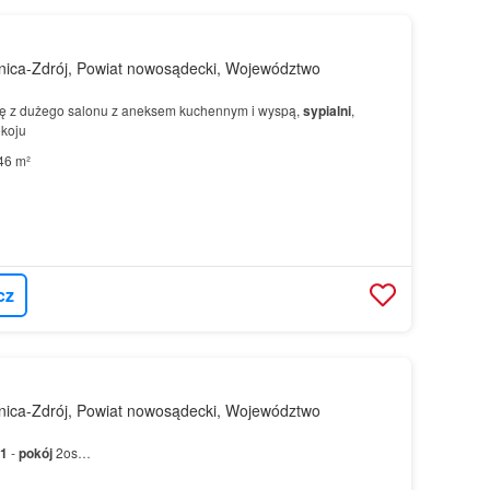
nica-Zdrój, Powiat nowosądecki, Województwo
ię z dużego salonu z aneksem kuchennym i wyspą,
sypialni
,
okoju
46 m²
cz
nica-Zdrój, Powiat nowosądecki, Województwo
1
-
pokój
2os…