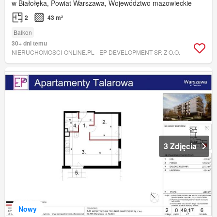
w Białołęka, Powiat Warszawa, Województwo mazowieckie
2
43 m²
Balkon
30+ dni temu
NIERUCHOMOSCI-ONLINE.PL - EP DEVELOPMENT SP. Z O.O.
3 Zdjęcia
Nowy