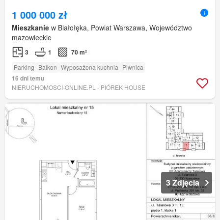
1 000 000 zł
Mieszkanie
w Białołęka, Powiat Warszawa, Województwo
mazowieckie
3
1
70 m²
Parking
Balkon
Wyposażona kuchnia
Piwnica
16 dni temu
NIERUCHOMOSCI-ONLINE.PL - PIÓREK HOUSE
3 Zdjęcia