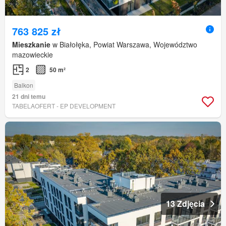
763 825 zł
Mieszkanie
w Białołęka, Powiat Warszawa, Województwo
mazowieckie
2
50 m²
Balkon
21 dni temu
TABELAOFERT - EP DEVELOPMENT
13 Zdjęcia