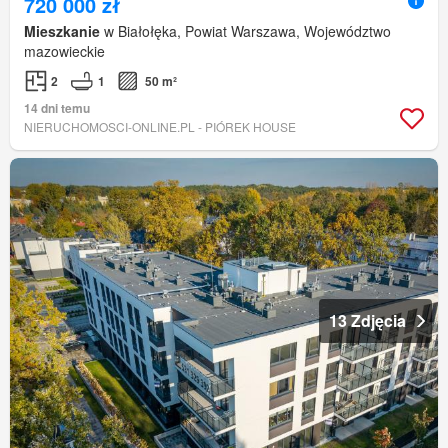
720 000 zł
Mieszkanie
w Białołęka, Powiat Warszawa, Województwo
mazowieckie
2
1
50 m²
14 dni temu
NIERUCHOMOSCI-ONLINE.PL - PIÓREK HOUSE
13 Zdjęcia