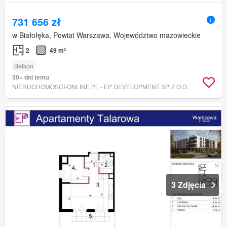
731 656 zł
w Białołęka, Powiat Warszawa, Województwo mazowieckie
2
49 m²
Balkon
30+ dni temu
NIERUCHOMOSCI-ONLINE.PL - EP DEVELOPMENT SP. Z O.O.
3 Zdjęcia