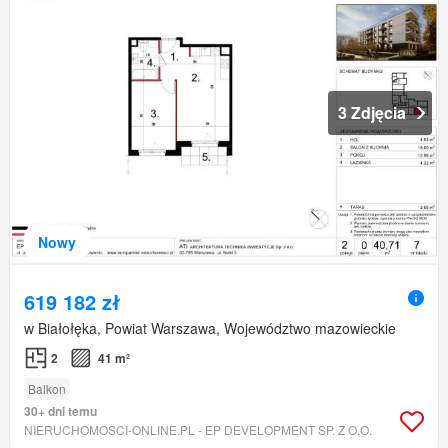
3 Zdjęcia
Nowy
619 182 zł
w Białołęka, Powiat Warszawa, Województwo mazowieckie
2
41 m²
Balkon
30+ dni temu
NIERUCHOMOSCI-ONLINE.PL - EP DEVELOPMENT SP. Z O.O.