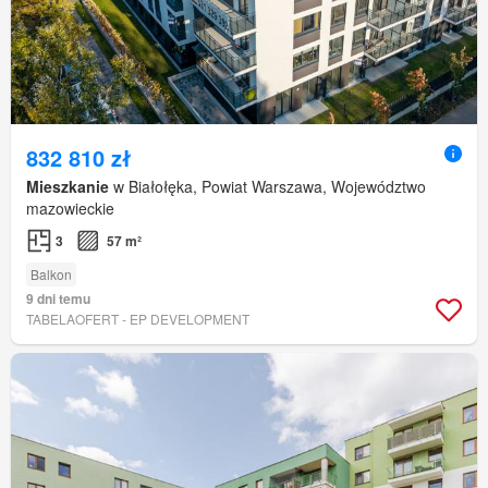
832 810 zł
Mieszkanie
w Białołęka, Powiat Warszawa, Województwo
mazowieckie
3
57 m²
Balkon
9 dni temu
TABELAOFERT - EP DEVELOPMENT