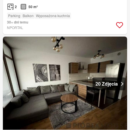
2
50 m²
Parking
Balkon
Wyposażona kuchnia
30+ dni temu
NPORTAL
20 Zdjęcia