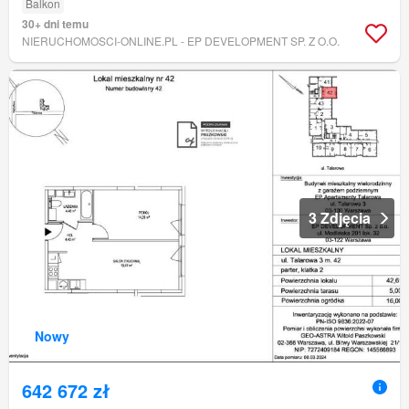
Balkon
30+ dni temu
NIERUCHOMOSCI-ONLINE.PL - EP DEVELOPMENT SP. Z O.O.
3 Zdjęcia
Nowy
642 672 zł