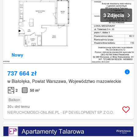
3 Zdjęcia
Nowy
737 664 zł
w Białołęka, Powiat Warszawa, Województwo mazowieckie
2
50 m²
Balkon
30+ dni temu
NIERUCHOMOSCI-ONLINE.PL - EP DEVELOPMENT SP. Z O.O.