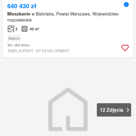
640 430 zł
Mieszkanie
w Białołęka, Powiat Warszawa, Województwo
mazowieckie
2
40 m²
Balkon
30+ dni temu
TABELAOFERT - EP DEVELOPMENT
12 Zdjęcia