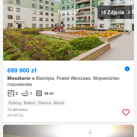
16 Zdjęcia
699 900 zł
Mieszkanie
w Białołęka, Powiat Warszawa, Województwo
mazowieckie
2
1
46 m²
Parking
Balkon
Piwnica
Winda
13 dni temu
NPORTAL