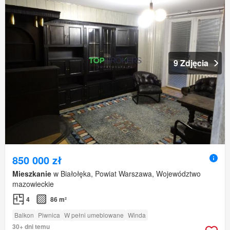
9 Zdjęcia
850 000 zł
Mieszkanie
w Białołęka, Powiat Warszawa, Województwo
mazowieckie
4
86 m²
Balkon
Piwnica
W pełni umeblowane
Winda
30+ dni temu