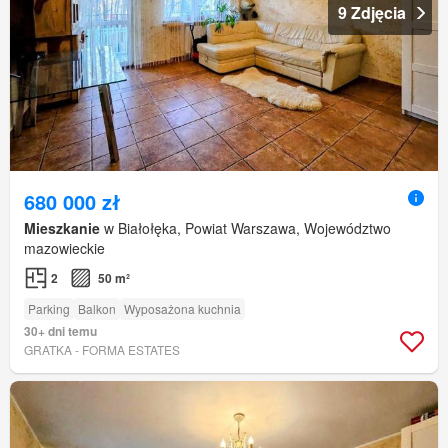
9 Zdjęcia
680 000 zł
Mieszkanie
w Białołęka, Powiat Warszawa, Województwo
mazowieckie
2
50 m²
Parking
Balkon
Wyposażona kuchnia
30+ dni temu
GRATKA - FORMA ESTATES