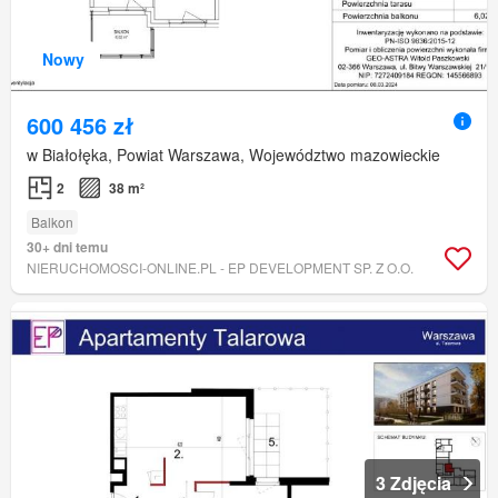
Nowy
600 456 zł
w Białołęka, Powiat Warszawa, Województwo mazowieckie
2
38 m²
Balkon
30+ dni temu
NIERUCHOMOSCI-ONLINE.PL - EP DEVELOPMENT SP. Z O.O.
3 Zdjęcia