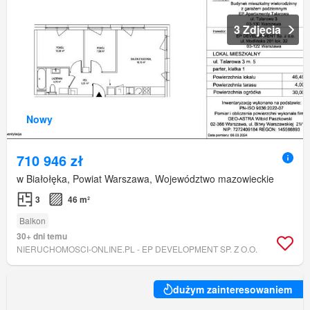
3 Zdjęcia
Nowy
710 946 zł
w Białołęka, Powiat Warszawa, Województwo mazowieckie
3
46 m²
Balkon
30+ dni temu
NIERUCHOMOSCI-ONLINE.PL - EP DEVELOPMENT SP. Z O.O.
dużym zainteresowaniem