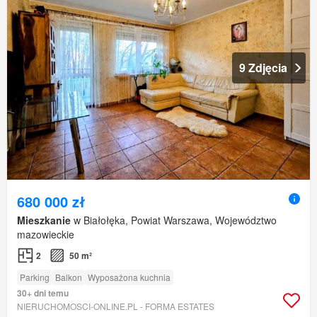
9 Zdjęcia
680 000 zł
Mieszkanie
w Białołęka, Powiat Warszawa, Województwo
mazowieckie
2
50 m²
Parking
Balkon
Wyposażona kuchnia
30+ dni temu
NIERUCHOMOSCI-ONLINE.PL - FORMA ESTATES