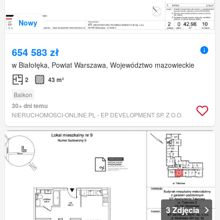
Nowy
654 583 zł
w Białołęka, Powiat Warszawa, Województwo mazowieckie
2
43 m²
Balkon
30+ dni temu
NIERUCHOMOSCI-ONLINE.PL - EP DEVELOPMENT SP. Z O.O.
3 Zdjęcia