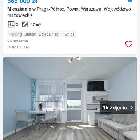
565 000 zł
Mieszkanie
w Praga-Północ, Powiat Warszawa, Województwo
mazowieckie
3
47 m²
Parking
Balkon
Dziedziniec
Piwnica
24 dni temu
DOMIPORTA
15 Zdjęcia