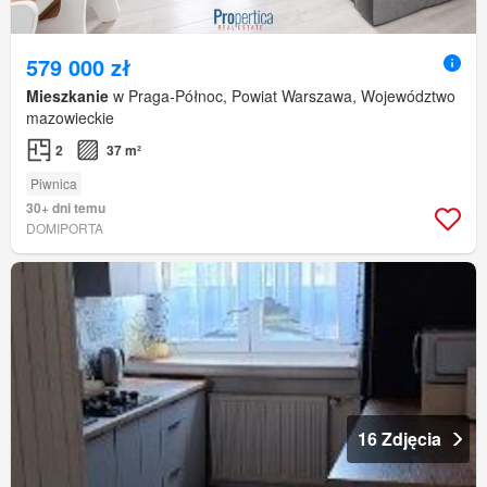
579 000 zł
Mieszkanie
w Praga-Północ, Powiat Warszawa, Województwo
mazowieckie
2
37 m²
Piwnica
30+ dni temu
DOMIPORTA
16 Zdjęcia