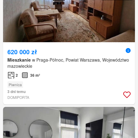
620 000 zł
Mieszkanie
w Praga-Północ, Powiat Warszawa, Województwo
mazowieckie
2
36 m²
Piwnica
3 dni temu
DOMIPORTA