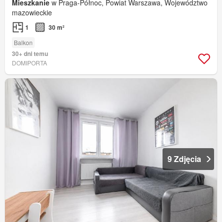
Mieszkanie
w Praga-Północ, Powiat Warszawa, Województwo
mazowieckie
1
30 m²
Balkon
30+ dni temu
DOMIPORTA
9 Zdjęcia