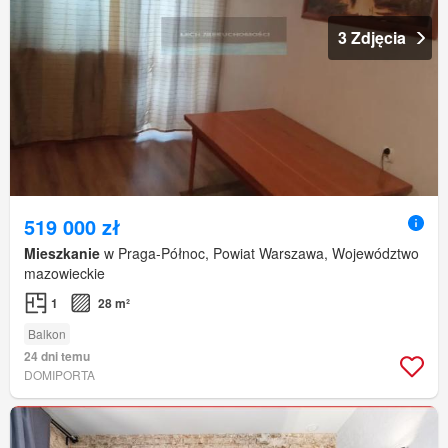
3 Zdjęcia
519 000 zł
Mieszkanie
w Praga-Północ, Powiat Warszawa, Województwo
mazowieckie
1
28 m²
Balkon
24 dni temu
DOMIPORTA