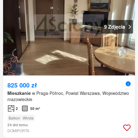
9 Zdjęcia
825 000 zł
Mieszkanie
w Praga-Północ, Powiat Warszawa, Województwo
mazowieckie
2
50 m²
Balkon
Winda
24 dni temu
DOMIPORTA