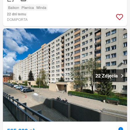
Balkon
Piwnica
Winda
22 dni temu
DOMIPORTA
22 Zdjęcia