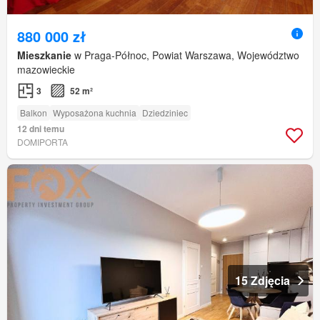
880 000 zł
Mieszkanie
w Praga-Północ, Powiat Warszawa, Województwo
mazowieckie
3
52 m²
Balkon
Wyposażona kuchnia
Dziedziniec
12 dni temu
DOMIPORTA
15 Zdjęcia