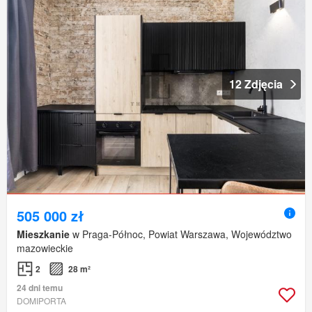
12 Zdjęcia
505 000 zł
Mieszkanie
w Praga-Północ, Powiat Warszawa, Województwo
mazowieckie
2
28 m²
24 dni temu
DOMIPORTA