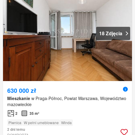
18 Zdjęcia
630 000 zł
Mieszkanie
w Praga-Północ, Powiat Warszawa, Województwo
mazowieckie
2
35 m²
Piwnica
W pełni umeblowane
Winda
2 dni temu
DOMIPORTA