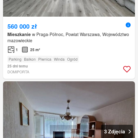
560 000 zł
Mieszkanie
w Praga-Północ, Powiat Warszawa, Województwo
mazowieckie
1
25 m²
Parking
Balkon
Piwnica
Winda
Ogród
25 dni temu
DOMIPORTA
3 Zdjęcia