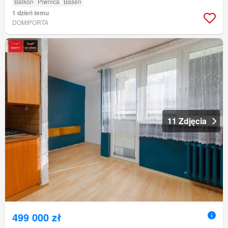
Balkon
Piwnica
Basen
1 dzień temu
DOMIPORTA
11 Zdjęcia
499 000 zł