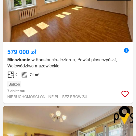
579 000 zł
Mieszkanie
w Konstancin-Jeziorna, Powiat piaseczyński,
Województwo mazowieckie
2
71 m²
Balkon
7 dni temu
NIERUCHOMOSCI-ONLINE.PL - BEZ PROWIZJI