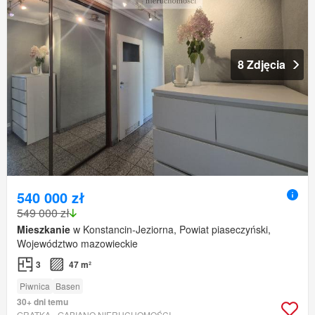
8 Zdjęcia
540 000 zł
549 000 zł
Mieszkanie
w Konstancin-Jeziorna, Powiat piaseczyński,
Województwo mazowieckie
3
47 m²
Piwnica
Basen
30+ dni temu
GRATKA - GABIANO NIERUCHOMOŚCI