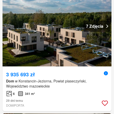
7 Zdjęcia
3 935 693 zł
Dom
w Konstancin-Jeziorna, Powiat piaseczyński,
Województwo mazowieckie
6
341 m²
29 dni temu
DOMIPORTA