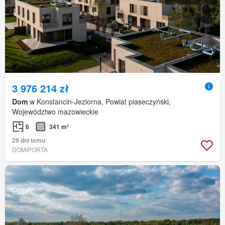
3 976 214 zł
Dom
w Konstancin-Jeziorna, Powiat piaseczyński,
Województwo mazowieckie
6
341 m²
29 dni temu
DOMIPORTA