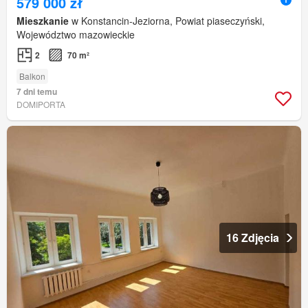
579 000 zł
Mieszkanie
w Konstancin-Jeziorna, Powiat piaseczyński,
Województwo mazowieckie
2
70 m²
Balkon
7 dni temu
DOMIPORTA
16 Zdjęcia