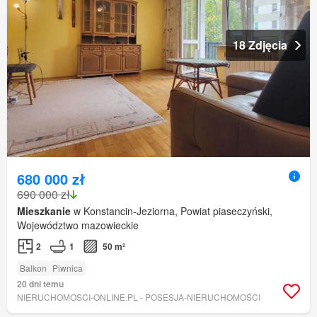
18 Zdjęcia
680 000 zł
690 000 zł
Mieszkanie
w Konstancin-Jeziorna, Powiat piaseczyński,
Województwo mazowieckie
2
1
50 m²
Balkon
Piwnica
20 dni temu
NIERUCHOMOSCI-ONLINE.PL - POSESJA-NIERUCHOMOŚCI