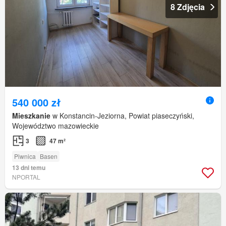
8 Zdjęcia
540 000 zł
Mieszkanie
w Konstancin-Jeziorna, Powiat piaseczyński,
Województwo mazowieckie
3
47 m²
Piwnica
Basen
13 dni temu
NPORTAL