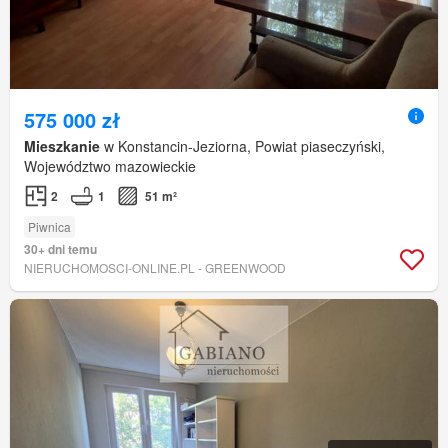
575 000 zł
Mieszkanie
w Konstancin-Jeziorna, Powiat piaseczyński,
Województwo mazowieckie
2
1
51 m²
Piwnica
30+ dni temu
NIERUCHOMOSCI-ONLINE.PL - GREENWOOD