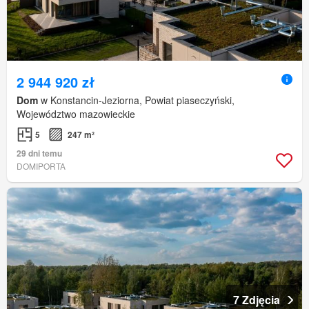
2 944 920 zł
Dom
w Konstancin-Jeziorna, Powiat piaseczyński,
Województwo mazowieckie
5
247 m²
29 dni temu
DOMIPORTA
7 Zdjęcia