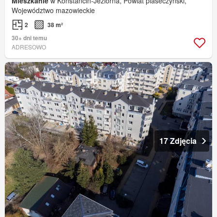
Mieszkanie
w Konstancin-Jeziorna, Powiat piaseczyński,
Województwo mazowieckie
2
38 m²
30+ dni temu
ADRESOWO
17 Zdjęcia