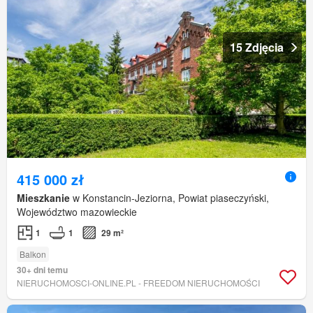
15 Zdjęcia
415 000 zł
Mieszkanie
w Konstancin-Jeziorna, Powiat piaseczyński,
Województwo mazowieckie
1
1
29 m²
Balkon
30+ dni temu
NIERUCHOMOSCI-ONLINE.PL - FREEDOM NIERUCHOMOŚCI