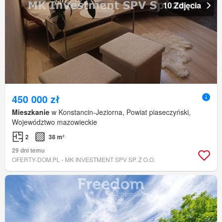
10 Zdjęcia
450 000 zł
Mieszkanie
w Konstancin-Jeziorna, Powiat piaseczyński,
Województwo mazowieckie
2
38 m²
29 dni temu
OFERTY-DOM.PL - MK INVESTMENT SPV SP. Z O.O.