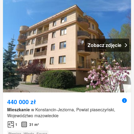
Zobacz zdjęcie
440 000 zł
Mieszkanie
w Konstancin-Jeziorna, Powiat piaseczyński,
Województwo mazowieckie
1
31 m²
Piwnica
Winda
Sauna