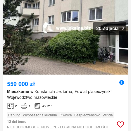
20 Zdjęcia
559 000 zł
Mieszkanie
w Konstancin-Jeziorna, Powiat piaseczyński,
Województwo mazowieckie
2
1
42 m²
Parking
Wyposażona kuchnia
Piwnica
Bezpieczeństwo
Winda
12 dni temu
NIERUCHOMOSCI-ONLINE.PL - LOKALNA NIERUCHOMOŚCI