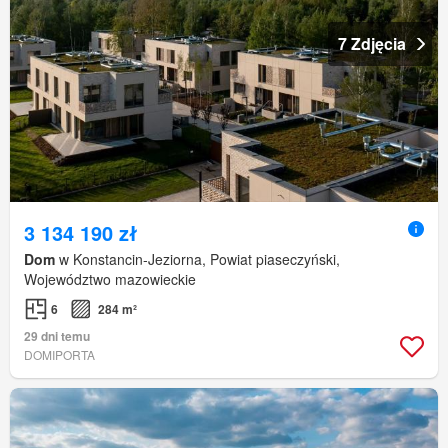
7 Zdjęcia
3 134 190 zł
Dom
w Konstancin-Jeziorna, Powiat piaseczyński,
Województwo mazowieckie
6
284 m²
29 dni temu
DOMIPORTA