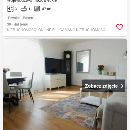
Województwo mazowieckie
3
1
47 m²
Piwnica
Basen
30+ dni temu
NIERUCHOMOSCI-ONLINE.PL - GABIANO NIERUCHOMOŚCI
Zobacz zdjęcie