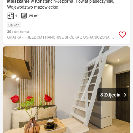
Mieszkanie
w Konstancin-Jeziorna, Powiat piaseczyński,
Województwo mazowieckie
1
29 m²
Balkon
30+ dni temu
GRATKA - FREEDOM FRANCHISE SPÓŁKA Z OGRANICZONĄ ODPOWIEDZIALNOŚCIĄ
8 Zdjęcia