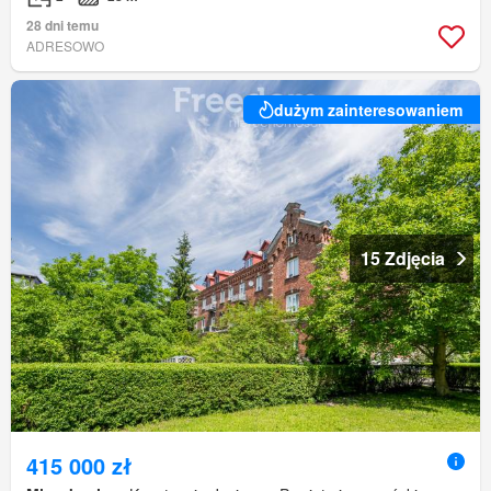
28 dni temu
ADRESOWO
dużym zainteresowaniem
15 Zdjęcia
415 000 zł