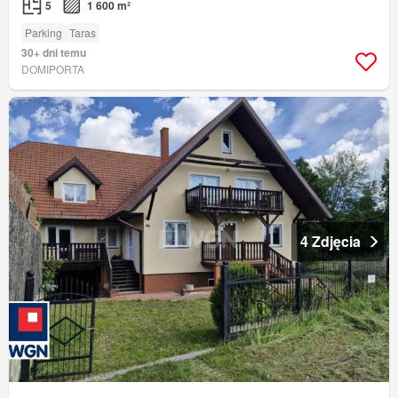
5
1 600 m²
Parking
Taras
30+ dni temu
DOMIPORTA
4 Zdjęcia