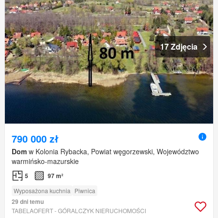
17 Zdjęcia
790 000 zł
Dom
w Kolonia Rybacka, Powiat węgorzewski, Województwo
warmińsko-mazurskie
5
97 m²
Wyposażona kuchnia
Piwnica
29 dni temu
TABELAOFERT - GÓRALCZYK NIERUCHOMOŚCI