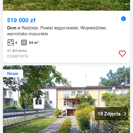
519 000 zł
Dom
w Radzieje, Powiat węgorzewski, Województwo
warmińsko-mazurskie
4
84 m²
21 dni temu
DOMIPORTA
Nowe
18 Zdjęcia