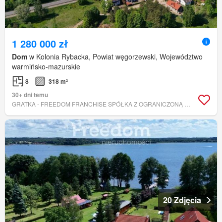
1 280 000 zł
Dom
w Kolonia Rybacka, Powiat węgorzewski, Województwo
warmińsko-mazurskie
8
318 m²
30+ dni temu
GRATKA - FREEDOM FRANCHISE SPÓŁKA Z OGRANICZONĄ ODPOWIEDZIALNOŚCIĄ
20 Zdjęcia