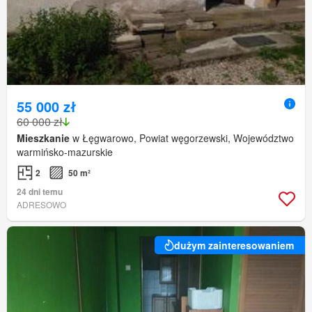
55 000 zł
60 000 zł
Mieszkanie
w Łęgwarowo, Powiat węgorzewski, Województwo
warmińsko-mazurskie
2
50 m²
24 dni temu
ADRESOWO
dużym zainteresowaniem