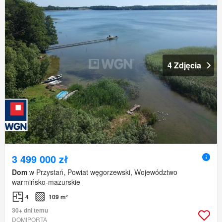
4 Zdjęcia
3 499 000 zł
Dom
w Przystań, Powiat węgorzewski, Województwo
warmińsko-mazurskie
4
109 m²
30+ dni temu
DOMIPORTA