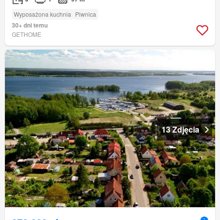
Wyposażona kuchnia
Piwnica
30+ dni temu
GETHOME
13 Zdjęcia