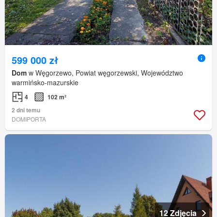
599 000 zł
Dom
w Węgorzewo, Powiat węgorzewski, Województwo
warmińsko-mazurskie
4
102 m²
2 dni temu
DOMIPORTA
12 Zdjęcia