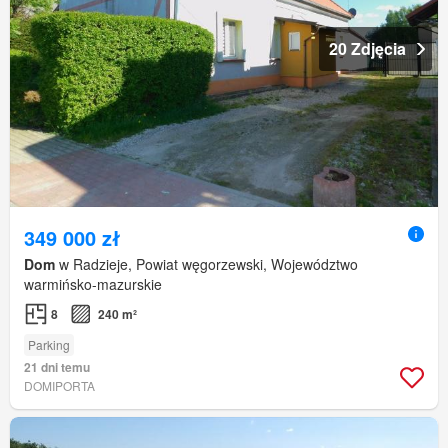
20 Zdjęcia
349 000 zł
Dom
w Radzieje, Powiat węgorzewski, Województwo
warmińsko-mazurskie
8
240 m²
Parking
21 dni temu
DOMIPORTA