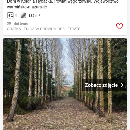
Dom
w Kolonia Rybacka, Powiat węgorzewski, Województwo
warmińsko-mazurskie
4
182 m²
30+ dni temu
GRATKA - EN CASA PREMIUM REAL ESTATE
Zobacz zdjęcie