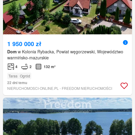
1 950 000 zł
Dom
w Kolonia Rybacka, Powiat węgorzewski, Województwo
warmińsko-mazurskie
4
2
132 m²
Taras
Ogród
22 dni temu
NIERUCHOMOSCI-ONLINE.PL - FREEDOM NIERUCHOMOŚCI