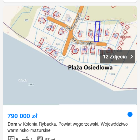
12 Zdjęcia
790 000 zł
Dom
w Kolonia Rybacka, Powiat węgorzewski, Województwo
warmińsko-mazurskie
5
1
97 m²