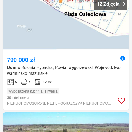
12 Zdjęcia
790 000 zł
Dom
w Kolonia Rybacka, Powiat węgorzewski, Województwo
warmińsko-mazurskie
5
1
97 m²
Wyposażona kuchnia
Piwnica
30+ dni temu
NIERUCHOMOSCI-ONLINE.PL - GÓRALCZYK NIERUCHOMOŚCI