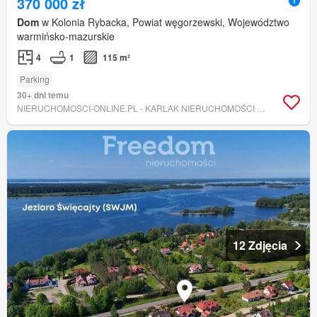
370 000 zł
Dom
w Kolonia Rybacka, Powiat węgorzewski, Województwo
warmińsko-mazurskie
4
1
115 m²
Parking
30+ dni temu
NIERUCHOMOSCI-ONLINE.PL - KARLAK NIERUCHOMOŚCI MONIKA KARLAK
12 Zdjęcia