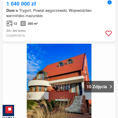
1 040 000 zł
Dom
w Trygort, Powiat węgorzewski, Województwo
warmińsko-mazurskie
12
360 m²
30+ dni temu
DOMIPORTA
10 Zdjęcia