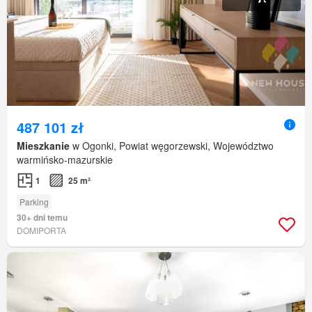
487 101 zł
Mieszkanie
w Ogonki, Powiat węgorzewski, Województwo
warmińsko-mazurskie
1
25 m²
Parking
30+ dni temu
DOMIPORTA