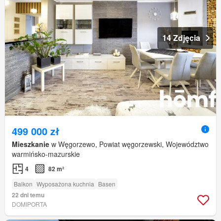
14 Zdjęcia
499 000 zł
Mieszkanie
w Węgorzewo, Powiat węgorzewski, Województwo
warmińsko-mazurskie
4
82 m²
Balkon
Wyposażona kuchnia
Basen
22 dni temu
DOMIPORTA