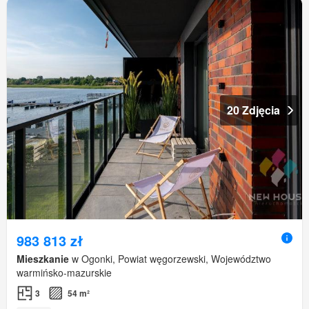
20 Zdjęcia
983 813 zł
Mieszkanie
w Ogonki, Powiat węgorzewski, Województwo
warmińsko-mazurskie
3
54 m²