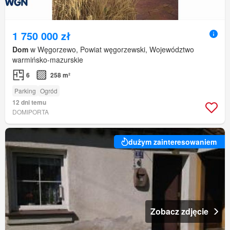
1 750 000 zł
Dom
w Węgorzewo, Powiat węgorzewski, Województwo
warmińsko-mazurskie
6
258 m²
Parking
Ogród
12 dni temu
DOMIPORTA
dużym zainteresowaniem
Zobacz zdjęcie