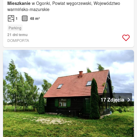
Mieszkanie
w Ogonki, Powiat węgorzewski, Województwo
warmińsko-mazurskie
1
48 m²
Parking
21 dni temu
DOMIPORTA
17 Zdjęcia