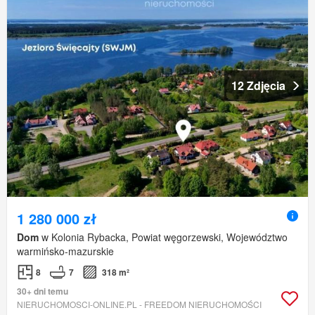
12 Zdjęcia
1 280 000 zł
Dom
w Kolonia Rybacka, Powiat węgorzewski, Województwo
warmińsko-mazurskie
8
7
318 m²
30+ dni temu
NIERUCHOMOSCI-ONLINE.PL - FREEDOM NIERUCHOMOŚCI