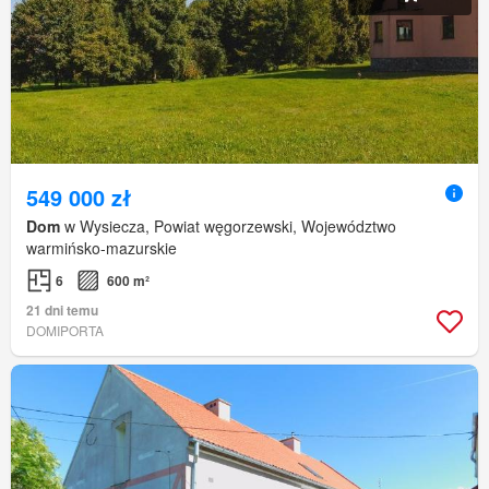
549 000 zł
Dom
w Wysiecza, Powiat węgorzewski, Województwo
warmińsko-mazurskie
6
600 m²
21 dni temu
DOMIPORTA