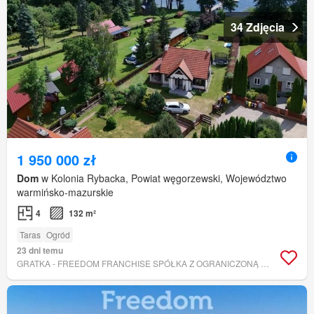
34 Zdjęcia
1 950 000 zł
Dom
w Kolonia Rybacka, Powiat węgorzewski, Województwo
warmińsko-mazurskie
4
132 m²
Taras
Ogród
23 dni temu
GRATKA - FREEDOM FRANCHISE SPÓŁKA Z OGRANICZONĄ ODPOWIEDZIALNOŚCIĄ