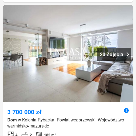
20 Zdjęcia
3 700 000 zł
Dom
w Kolonia Rybacka, Powiat węgorzewski, Województwo
warmińsko-mazurskie
4
2
182 m²