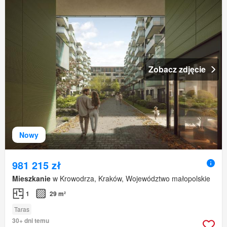
Zobacz zdjęcie
Nowy
981 215 zł
Mieszkanie
w Krowodrza, Kraków, Województwo małopolskie
1
29 m²
Taras
30+ dni temu