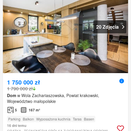
20 Zdjęcia
1 750 000 zł
1 790 000 zł
Dom
w Wola Zachariaszowska, Powiat krakowski,
Województwo małopolskie
5
167 m²
Parking
Balkon
Wyposażona kuchnia
Taras
Basen
16 dni temu
GRATKA - TECNOMEDIA SPÓŁKA Z OGRANICZONĄ ODPOWIEDZIALNOŚCIĄ