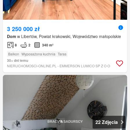
3 250 000 zł
Dom
w Libertów, Powiat krakowski, Województwo małopolskie
8
2
340 m²
Balkon
Wyposażona kuchnia
Taras
30+ dni temu
NIERUCHOMOSCI-ONLINE.PL - EMMERSON LUMICO SP Z O O
22 Zdjęcia