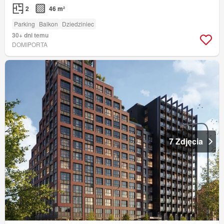
2
46 m²
Parking
Balkon
Dziedziniec
30+ dni temu
DOMIPORTA
7 Zdjęcia