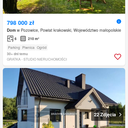
798 000 zł
Dom
w Pozowice, Powiat krakowski, Województwo małopolskie
6
210 m²
Parking
Piwnica
Ogród
30+ dni temu
GRATKA - STUDIO NIERUCHOMOŚCI
22 Zdjęcia