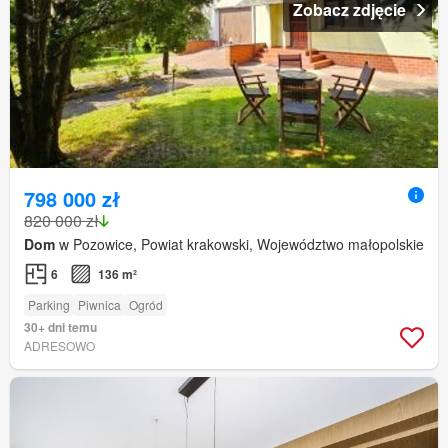
Zobacz zdjęcie
798 000 zł
820 000 zł
Dom
w Pozowice, Powiat krakowski, Województwo małopolskie
6
136 m²
Parking
Piwnica
Ogród
30+ dni temu
ADRESOWO