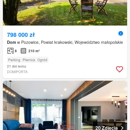
798 000 zł
Dom
w Pozowice, Powiat krakowski, Województwo małopolskie
6
210 m²
Parking
Piwnica
Ogród
21 dni temu
DOMIPORTA
20 Zdjęcia