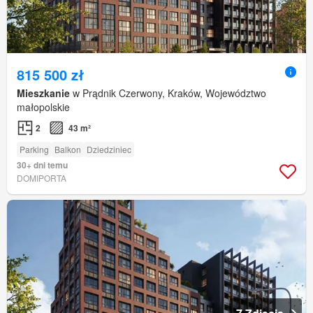
815 500 zł
Mieszkanie
w Prądnik Czerwony, Kraków, Województwo
małopolskie
2
43 m²
Parking
Balkon
Dziedziniec
30+ dni temu
DOMIPORTA