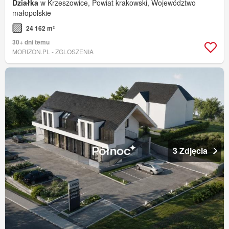
Działka
w Krzeszowice, Powiat krakowski, Województwo
małopolskie
24 162 m²
30+ dni temu
MORIZON.PL - ZGLOSZENIA
3 Zdjęcia