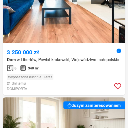
3 250 000 zł
Dom
w Libertów, Powiat krakowski, Województwo małopolskie
8
340 m²
Wyposażona kuchnia
Taras
21 dni temu
DOMIPORTA
dużym zainteresowaniem