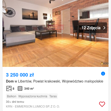
12 Zdjęcia
3 250 000 zł
Dom
w Libertów, Powiat krakowski, Województwo małopolskie
8
340 m²
Balkon
Wyposażona kuchnia
Taras
30+ dni temu
KRN - EMMERSON LUMICO SP. Z O. O.