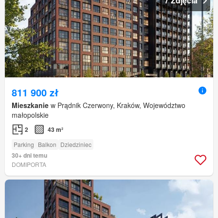
7 Zdjęcia
811 900 zł
Mieszkanie
w Prądnik Czerwony, Kraków, Województwo
małopolskie
2
43 m²
Parking
Balkon
Dziedziniec
30+ dni temu
DOMIPORTA