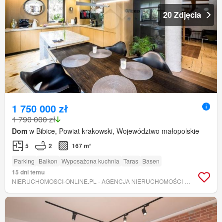
20 Zdjęcia
1 750 000 zł
1 790 000 zł
Dom
w Bibice, Powiat krakowski, Województwo małopolskie
5
2
167 m²
Parking
Balkon
Wyposażona kuchnia
Taras
Basen
15 dni temu
NIERUCHOMOSCI-ONLINE.PL - AGENCJA NIERUCHOMOŚCI PRĄDNIK BIAŁY SPÓŁKA CYWILNA