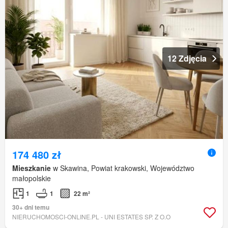
12 Zdjęcia
174 480 zł
Mieszkanie
w Skawina, Powiat krakowski, Województwo
małopolskie
1
1
22 m²
30+ dni temu
NIERUCHOMOSCI-ONLINE.PL - UNI ESTATES SP. Z O.O