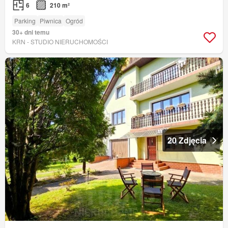
6
210 m²
Parking
Piwnica
Ogród
30+ dni temu
KRN - STUDIO NIERUCHOMOŚCI
20 Zdjęcia