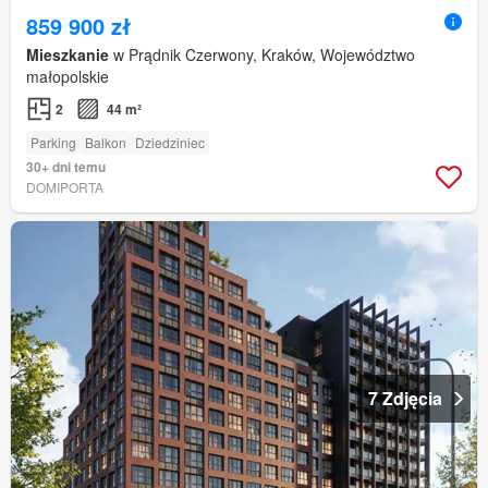
859 900 zł
Mieszkanie
w Prądnik Czerwony, Kraków, Województwo
małopolskie
2
44 m²
Parking
Balkon
Dziedziniec
30+ dni temu
DOMIPORTA
7 Zdjęcia