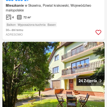
Mieszkanie
w Skawina, Powiat krakowski, Województwo
małopolskie
4
72 m²
Balkon
Wyposażona kuchnia
Basen
30+ dni temu
ADRESOWO
24 Zdjęcia