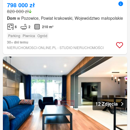
798 000 zł
820 000 zł
Dom
w Pozowice, Powiat krakowski, Województwo małopolskie
6
2
210 m²
Parking
Piwnica
Ogród
30+ dni temu
NIERUCHOMOSCI-ONLINE.PL - STUDIO NIERUCHOMOŚCI
12 Zdjęcia