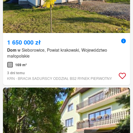
1 650 000 zł
Dom
w Sieborowice, Powiat krakowski, Województwo
małopolskie
169 m²
3 dni temu
KRN - BRACIA SADURSCY ODDZIAŁ BS2 RYNEK PIERWOTNY