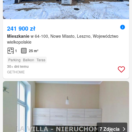
241 900 zł
Mieszkanie
w 64-100, Nowe Miasto, Leszno, Województwo
wielkopolskie
1
25 m²
Parking
Balkon
Taras
30+ dni temu
GETHOME
7 Zdjęcia