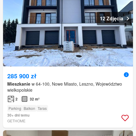
12 Zdjęcia
285 900 zł
Mieszkanie
w 64-100, Nowe Miasto, Leszno, Województwo
wielkopolskie
2
32 m²
Parking
Balkon
Taras
30+ dni temu
GETHOME