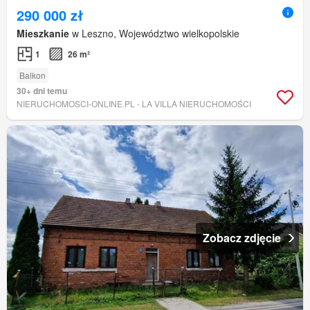
290 000 zł
Mieszkanie
w Leszno, Województwo wielkopolskie
1
26 m²
Balkon
30+ dni temu
NIERUCHOMOSCI-ONLINE.PL - LA VILLA NIERUCHOMOŚCI
Zobacz zdjęcie