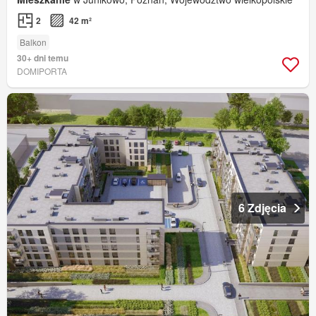
2
42 m²
Balkon
30+ dni temu
DOMIPORTA
6 Zdjęcia