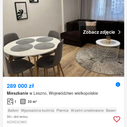
Zobacz zdjęcie
289 000 zł
Mieszkanie
w Leszno, Województwo wielkopolskie
1
33 m²
Balkon
Wyposażona kuchnia
Piwnica
W pełni umeblowane
Basen
30+ dni temu
ADRESOWO