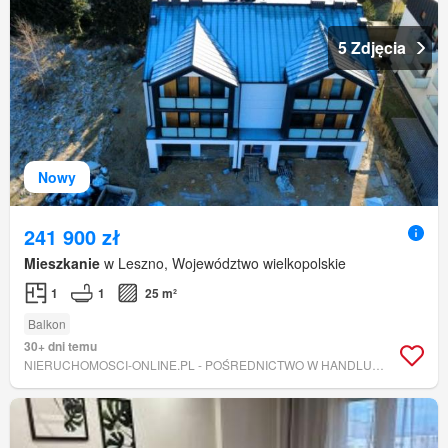
5 Zdjęcia
Nowy
241 900 zł
Mieszkanie
w Leszno, Województwo wielkopolskie
1
1
25 m²
Balkon
30+ dni temu
NIERUCHOMOSCI-ONLINE.PL - POŚREDNICTWO W HANDLU NIERUCHOMOŚCIAMI GAMA