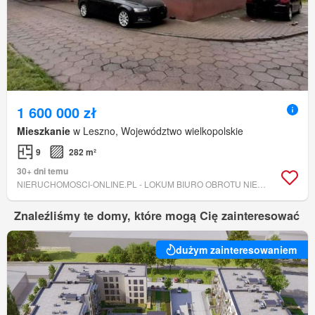
1 600 000 zł
Mieszkanie
w Leszno, Województwo wielkopolskie
9
282 m²
30+ dni temu
NIERUCHOMOSCI-ONLINE.PL - LOKUM BIURO OBROTU NIERUCHOMOŚCIAMI
Znaleźliśmy te domy, które mogą Cię zainteresować
dużym zainteresowaniem