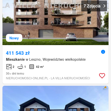
7 Zdjęcia
Nowy
411 543 zł
Mieszkanie
w Leszno, Województwo wielkopolskie
2
1
42 m²
30+ dni temu
NIERUCHOMOSCI-ONLINE.PL - LA VILLA NIERUCHOMOŚCI