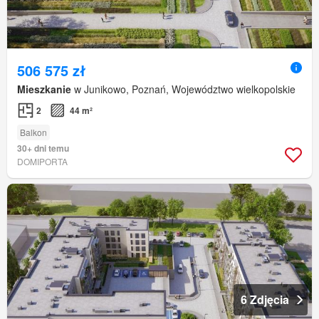
506 575 zł
Mieszkanie
w Junikowo, Poznań, Województwo wielkopolskie
2
44 m²
Balkon
30+ dni temu
DOMIPORTA
6 Zdjęcia