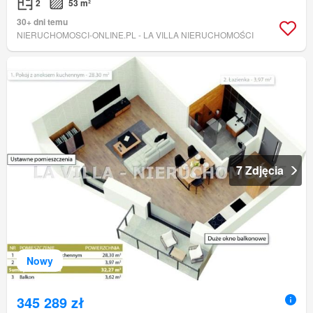
2
53 m²
30+ dni temu
NIERUCHOMOSCI-ONLINE.PL - LA VILLA NIERUCHOMOŚCI
7 Zdjęcia
Nowy
345 289 zł