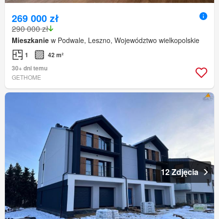
269 000 zł
290 000 zł
Mieszkanie
w Podwale, Leszno, Województwo wielkopolskie
1
42 m²
30+ dni temu
GETHOME
12 Zdjęcia