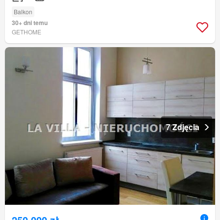
Balkon
30+ dni temu
GETHOME
7 Zdjęcia
250 000 zł