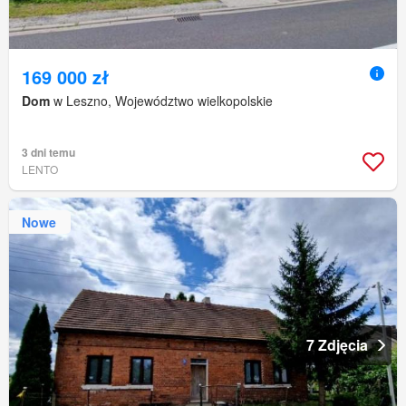
169 000 zł
Dom
w Leszno, Województwo wielkopolskie
3 dni temu
LENTO
Nowe
7 Zdjęcia