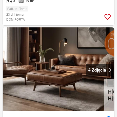
2
40 m²
Balkon
Taras
23 dni temu
DOMIPORTA
4 Zdjęcia