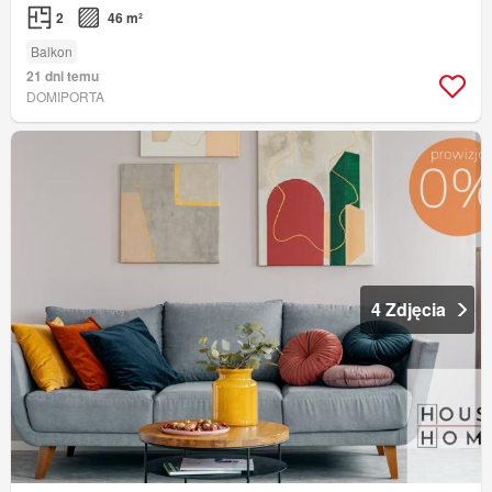
2
46 m²
Balkon
21 dni temu
DOMIPORTA
4 Zdjęcia