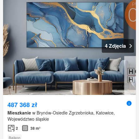
4 Zdjęcia
487 368 zł
Mieszkanie
w Brynów-Osiedle Zgrzebnioka, Katowice,
Województwo śląskie
2
38 m²
Balkon