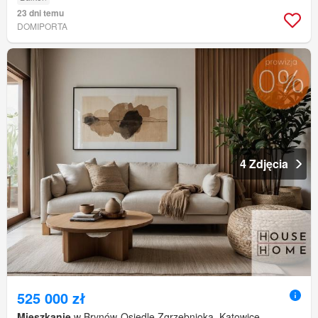
23 dni temu
DOMIPORTA
4 Zdjęcia
525 000 zł
Mieszkanie
w Brynów-Osiedle Zgrzebnioka, Katowice,