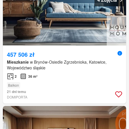
457 506 zł
Mieszkanie
w Brynów-Osiedle Zgrzebnioka, Katowice,
Województwo śląskie
2
36 m²
Balkon
21 dni temu
DOMIPORTA