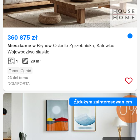
360 875 zł
Mieszkanie
w Brynów-Osiedle Zgrzebnioka, Katowice,
Województwo śląskie
1
28 m²
Taras
Ogród
23 dni temu
DOMIPORTA
dużym zainteresowaniem