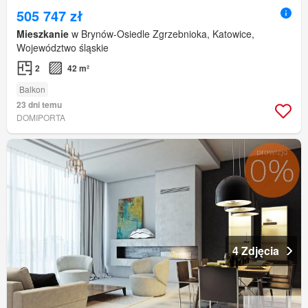
505 747 zł
Mieszkanie
w Brynów-Osiedle Zgrzebnioka, Katowice,
Województwo śląskie
2
42 m²
Balkon
23 dni temu
DOMIPORTA
4 Zdjęcia