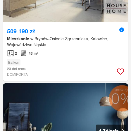
509 190 zł
Mieszkanie
w Brynów-Osiedle Zgrzebnioka, Katowice,
Województwo śląskie
2
43 m²
Balkon
23 dni temu
DOMIPORTA
4 Zdjęcia