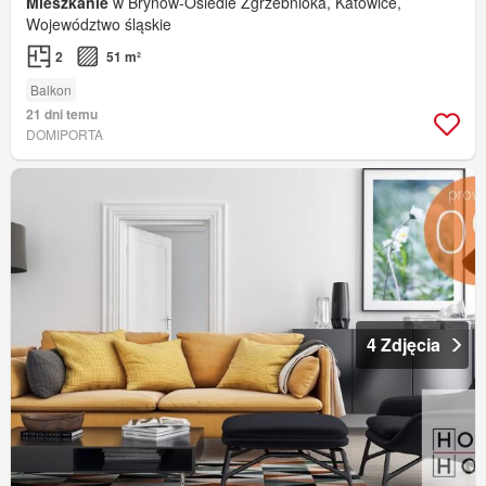
Mieszkanie
w Brynów-Osiedle Zgrzebnioka, Katowice,
Województwo śląskie
2
51 m²
Balkon
21 dni temu
DOMIPORTA
4 Zdjęcia