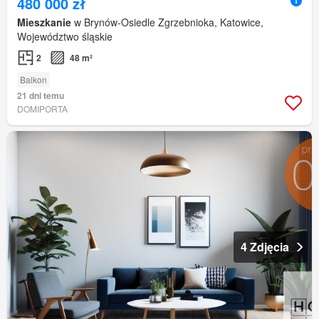
480 000 zł
Mieszkanie
w Brynów-Osiedle Zgrzebnioka, Katowice,
Województwo śląskie
2
48 m²
Balkon
21 dni temu
DOMIPORTA
4 Zdjęcia