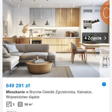
4 Zdjęcia
649 291 zł
Mieszkanie
w Brynów-Osiedle Zgrzebnioka, Katowice,
Województwo śląskie
3
58 m²
Balkon