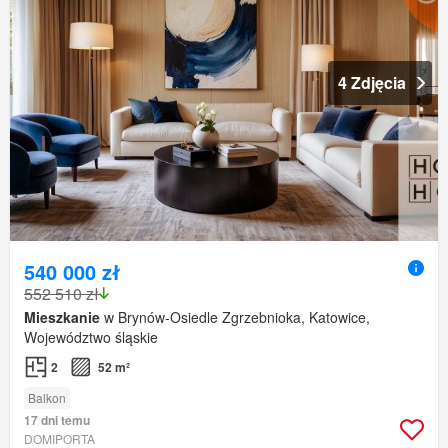
4 Zdjęcia
540 000 zł
552 510 zł
Mieszkanie
w Brynów-Osiedle Zgrzebnioka, Katowice,
Województwo śląskie
2
52 m²
Balkon
17 dni temu
DOMIPORTA